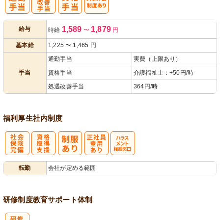
処
人事評価制度
1,589
1,879
給与
時給
〜
円
遇改善手当
あり
基本給
1,225
〜
1,465
円
通勤手当
実費（上限あり）
手当
資格手当
介護福祉士：+50円/時
処遇改善手当
364円/時
福利厚生
社内制度
社
資格取得支援
正社員登用あ
ハラスメント
転勤
会社が定める範囲
会保険完備
あり
り
相談窓口
研修制度
教育
サポート体制