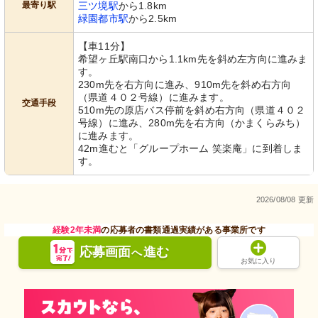
最寄り駅
三ツ境駅
から1.8km
緑園都市駅
から2.5km
【車11分】
希望ヶ丘駅南口から1.1km先を斜め左方向に進みま
す。
230m先を右方向に進み、910m先を斜め右方向
（県道４０２号線）に進みます。
交通手段
510m先の原店バス停前を斜め右方向（県道４０２
号線）に進み、280m先を右方向（かまくらみち）
に進みます。
42m進むと「グループホーム 笑楽庵」に到着しま
す。
2026/08/08 更新
経験2年未満
の応募者の書類通過実績がある事業所です
応募画面
進む
へ
お気に入り