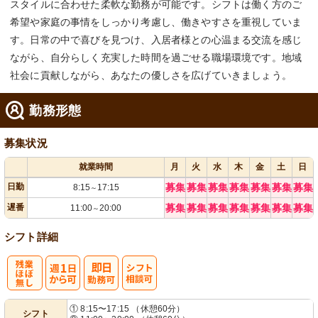
スタイルに合わせた柔軟な勤務が可能です。シフトは働く方のご
希望や家庭の事情をしっかり考慮し、働きやすさを重視していま
す。日常の中で喜びを見つけ、入居者様との心温まる交流を感じ
ながら、自分らしく充実した時間を過ごせる職場環境です。地域
社会に貢献しながら、あなたの優しさを広げていきましょう。
勤務形態
募集状況
就業時間
月
火
水
木
金
土
日
日勤
募集
募集
募集
募集
募集
募集
募集
8:15
17:15
～
遅番
募集
募集
募集
募集
募集
募集
募集
11:00
20:00
～
シフト詳細
残
週
シ
① 8:15〜17:15 （休憩60分）
シフト