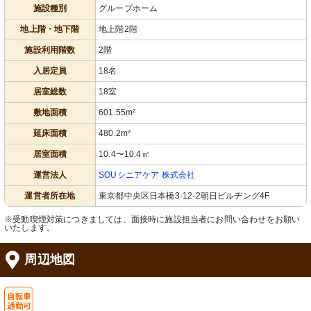
施設種別
グループホーム
地上階・地下階
地上階2階
施設利用階数
2階
入居定員
18名
居室総数
18室
敷地面積
601.55m²
延床面積
480.2m²
居室面積
10.4〜10.4㎡
運営法人
SOUシニアケア 株式会社
運営者所在地
東京都中央区日本橋3-12-2朝日ビルヂング4F
※受動喫煙対策につきましては、面接時に施設担当者にお問い合わせをお願い
いたします。
周辺地図