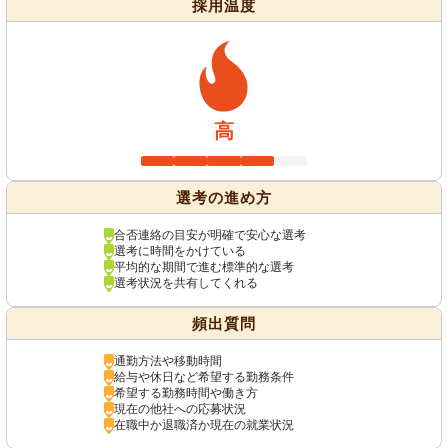
採用温度
高
選考の進め方
合否連絡の目安が明確で安心な選考
選考に時間をかけている
平均的な期間で進む標準的な選考
選考状況を共有してくれる
頻出質問
通勤方法や移動時間
給与や休日など希望する勤務条件
希望する勤務時間や働き方
現在の他社への応募状況
在職中か退職済か現在の就業状況