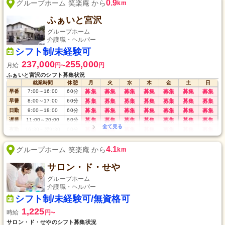
0.9
グループホーム 笑楽庵 から
km
ふぁいと宮沢
グループホーム
介護職・ヘルパー
シフト制/未経験可
237,000
255,000
月給
円
円
〜
ふぁいと宮沢のシフト募集状況
就業時間
休憩
月
火
水
木
金
土
日
早番
7:00
～
16:00
60
分
募集
募集
募集
募集
募集
募集
募集
早番
8:00
～
17:00
60
分
募集
募集
募集
募集
募集
募集
募集
日勤
9:00
～
18:00
60
分
募集
募集
募集
募集
募集
募集
募集
遅番
11:00
～
20:00
60
分
募集
募集
募集
募集
募集
募集
募集
夜勤
16:30
～
翌9:30
60
分
募集
募集
募集
募集
募集
募集
募集
4.1
グループホーム 笑楽庵 から
km
サロン・ド・せや
グループホーム
介護職・ヘルパー
シフト制/未経験可/無資格可
1,225
時給
円
〜
サロン・ド・せやのシフト募集状況