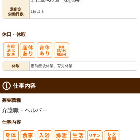
② 11:00〜20:00 （休憩60分）
業ほぼなし
1日から可
フト相談可
週所定
1日以上
労働日数
休日・休暇
有
家庭都合休相
休暇
産前産後休業、育児休業
給消化促進
談可
仕事内容
募集職種
介護職・ヘルパー
仕事内容