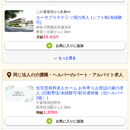
この事業所から
0.9
km
カーサプラチナ三ツ境の求人 (シフト制/未経験
可)
神奈川県横浜市瀬谷区
希望ヶ丘駅から1.0km
23.4
月給
万円
お気に入り
に
追加
もっと見る
同じ法人の介護職・ヘルパーのパート・アルバイト求人
住宅型有料老人ホーム お年寄りお世話の家の求
人 (日勤専従/未経験可/初任者研修（旧ヘルパー
2級）)
千葉県習志野市
新津田沼駅から1.0km
1,370
時給
円
お気に入り
に
追加