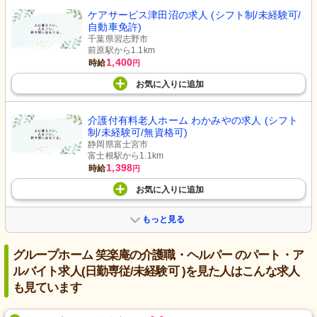
ケアサービス津田沼の求人 (シフト制/未経験可/
自動車免許)
千葉県習志野市
前原駅から1.1km
1,400
時給
円
お気に入り
に
追加
介護付有料老人ホーム わかみやの求人 (シフト
制/未経験可/無資格可)
静岡県富士宮市
富士根駅から1.1km
1,398
時給
円
お気に入り
に
追加
もっと見る
グループホーム 笑楽庵の介護職・ヘルパー のパート・ア
ルバイト求人(日勤専従/未経験可 )を見た人はこんな求人
も見ています