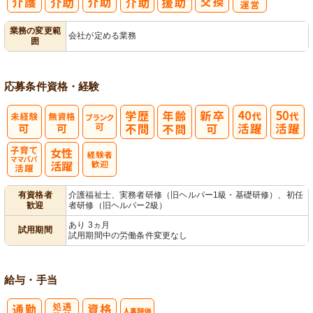
レク企画・運
業務の変更範
会社が定める業務
囲
営
応募条件
資格・経験
子育てママパ
有資格者
介護福祉士、実務者研修（旧ヘルパー1級・基礎研修）、初任
歓迎
者研修（旧ヘルパー2級）
パ活躍
あり 3ヵ月
試用期間
試用期間中の労働条件変更なし
給与・手当