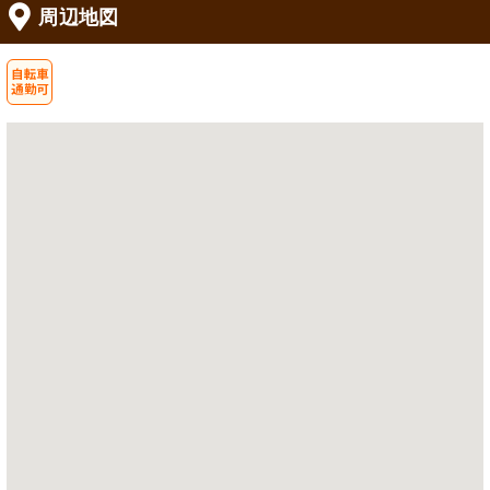
周辺地図
エントランス
清潔感のあふれる広々としたエントラ
ンスです。木目調のデザインが落ち着
いた雰囲気を醸し出しています。