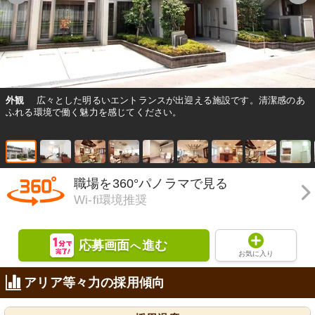
外観
広々とした明るいエントランスが出迎える施設です。清潔感のあ
ふれる環境で働く魅力を感じてください。
職場を360°パノラマで見る
Wi-fi環境推奨
応募画面
進む
へ
お気に入り
アリア等々力の採用傾向