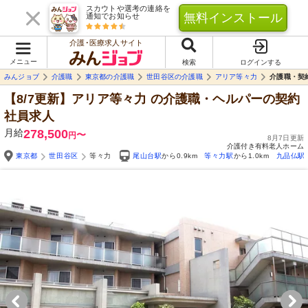
スカウトや選考の連絡を
無料インストール
通知でお知らせ
介護･医療求人サイト
メニュー
検索
ログインする
みんジョブ
介護職
東京都の介護職
世田谷区の介護職
アリア等々力
介護職・契
【8/7更新】アリア等々力
の介護職・ヘルパーの契約
社員求人
月給
278,500
〜
円
8月7日更新
介護付き有料老人ホーム
東京都
世田谷区
等々力
尾山台駅
から0.9km
等々力駅
から1.0km
九品仏駅