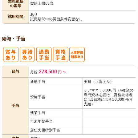
契約更新
契約上限65歳
の基準
あり
試用期間
試用期間中の労働条件変更なし
給与・手当
人事評価制度
278,500
給与
月給
円
〜
あり
通勤手当
実費（上限あり）
ケアマネ：5,000円（4種類の
専門資格を設け、資格取得者
資格手当
には1資格につき10,000円/月
支給）
手当
残業手当
年末年始手当
居住支援特別手当