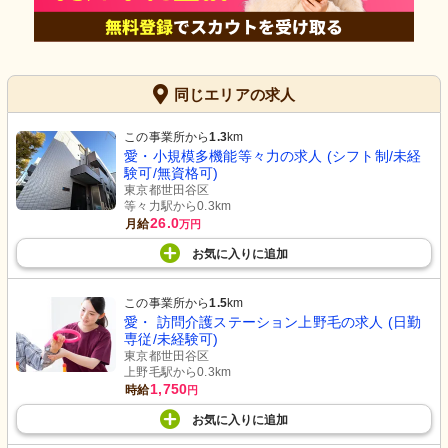
同じエリアの求人
この事業所から
1.3
km
愛・小規模多機能等々力の求人 (シフト制/未経
験可/無資格可)
東京都世田谷区
等々力駅から0.3km
26.0
月給
万円
お気に入り
に
追加
この事業所から
1.5
km
愛・ 訪問介護ステーション上野毛の求人 (日勤
専従/未経験可)
東京都世田谷区
上野毛駅から0.3km
1,750
時給
円
お気に入り
に
追加