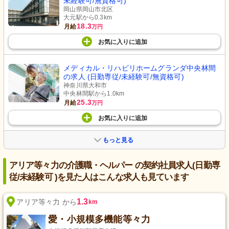
未経験可/無資格可)
岡山県岡山市北区
大元駅から0.3km
18.3
月給
万円
お気に入り
に
追加
メディカル・リハビリホームグランダ中央林間
の求人 (日勤専従/未経験可/無資格可)
神奈川県大和市
中央林間駅から1.0km
25.3
月給
万円
お気に入り
に
追加
もっと見る
アリア等々力の介護職・ヘルパー の契約社員求人(日勤専
従/未経験可 )を見た人はこんな求人も見ています
1.3
アリア等々力 から
km
愛・小規模多機能等々力