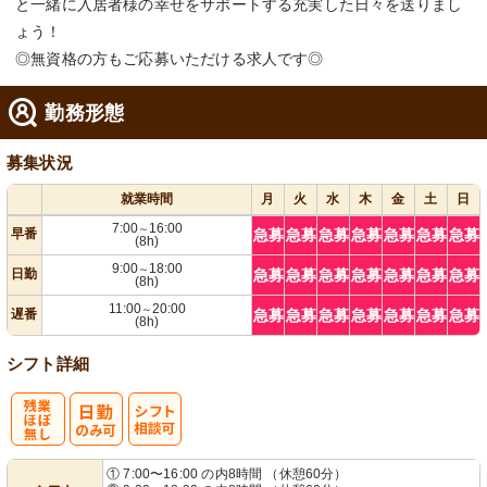
と一緒に入居者様の幸せをサポートする充実した日々を送りまし
ょう！
◎無資格の方もご応募いただける求人です◎
勤務形態
募集状況
就業時間
月
火
水
木
金
土
日
7:00
16:00
～
早番
急募
急募
急募
急募
急募
急募
急募
(8h)
9:00
18:00
～
日勤
急募
急募
急募
急募
急募
急募
急募
(8h)
11:00
20:00
～
遅番
急募
急募
急募
急募
急募
急募
急募
(8h)
シフト詳細
残
シ
① 7:00〜16:00 の内8時間 （休憩60分）