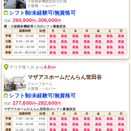
小規模多機能型居宅介護
介護職・ヘルパー
シフト制/未経験可/無資格可
260,900
306,000
月給
円
円
〜
愛・小規模多機能等々力のシフト募集状況
就業時間
休憩
月
火
水
木
金
土
日
早番
7:00
～
16:00
60
分
募集
募集
募集
募集
募集
募集
募集
日勤
9:00
～
18:00
60
分
募集
募集
募集
募集
募集
募集
募集
遅番
11:00
～
20:00
60
分
募集
募集
募集
募集
募集
募集
募集
夜勤
16:00
～
翌10:00
120
分
募集
募集
募集
募集
募集
募集
募集
4.6
アリア等々力 から
km
マザアスホームだんらん世田谷
グループホーム
介護職・ヘルパー
シフト制/未経験可/無資格可
277,600
282,600
月給
円
円
〜
マザアスホームだんらん世田谷のシフト募集状況
就業時間
休憩
月
火
水
木
金
土
日
早番
7:00
～
16:00
60
分
募集
募集
募集
募集
募集
募集
募集
日勤
9:00
～
18:00
60
分
募集
募集
募集
募集
募集
募集
募集
遅番
11:00
～
20:00
60
分
募集
募集
募集
募集
募集
募集
募集