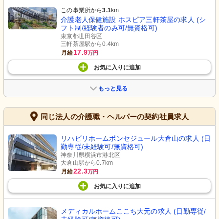
この事業所から
3.1
km
介護老人保健施設 ホスピア三軒茶屋の求人 (シ
フト制/経験者のみ可/無資格可)
東京都世田谷区
三軒茶屋駅から0.4km
17.9
月給
万円
お気に入り
に
追加
もっと見る
同じ法人の介護職・ヘルパーの契約社員求人
リハビリホームボンセジュール大倉山の求人 (日
勤専従/未経験可/無資格可)
神奈川県横浜市港北区
大倉山駅から0.7km
22.3
月給
万円
お気に入り
に
追加
メディカルホームここち大元の求人 (日勤専従/