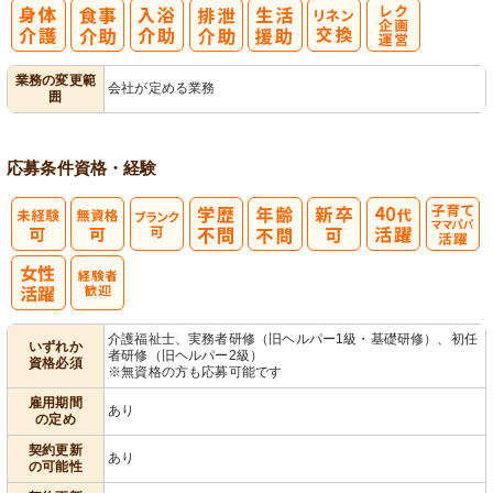
レク企画・運
業務の変更範
会社が定める業務
囲
営
応募条件
資格・経験
子育てママパ
パ活躍
介護福祉士、実務者研修（旧ヘルパー1級・基礎研修）、初任
いずれか
者研修（旧ヘルパー2級）
資格必須
※無資格の方も応募可能です
雇用期間
あり
の定め
契約更新
あり
の可能性