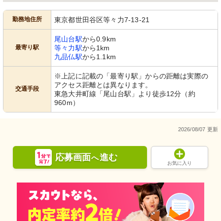
勤務地住所
東京都世田谷区等々力7-13-21
尾山台駅
から0.9km
最寄り駅
等々力駅
から1km
九品仏駅
から1.1km
※上記に記載の「最寄り駅」からの距離は実際の
アクセス距離とは異なります。
交通手段
東急大井町線「尾山台駅」より徒歩12分（約
960m）
2026/08/07 更新
応募画面
進む
へ
お気に入り