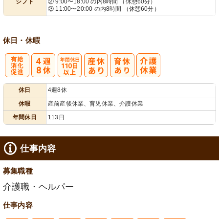
シフト
② 9:00〜18:00 の内8時間 （休憩60分）
業ほぼなし
フト相談可
③ 11:00〜20:00 の内8時間 （休憩60分）
休日・休暇
有
年間休日
休日
4週8休
給消化促進
110日以上
休暇
産前産後休業、育児休業、介護休業
年間休日
113日
仕事内容
募集職種
介護職・ヘルパー
仕事内容