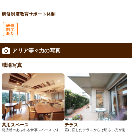
研修制度
教育
サポート体制
研
アリア等々力の写真
修制度あり
職場写真
共用スペース
テラス
開放感のあふれる食事スペースです。
庭に面したテラスからは明るい光が射