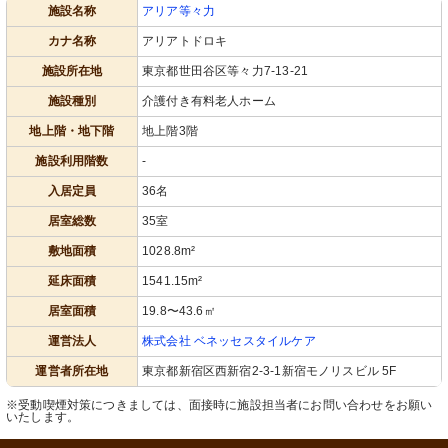
施設名称
アリア等々力
居室
脱衣所
シンプルで洗練された設計の洗面スペ
清潔感のある洗面スペースが整ってお
カナ名称
アリアトドロキ
ースです。利便性と清潔感が保たれて
り、日々の準備が快適に行えます。
います。
施設所在地
東京都世田谷区等々力7-13-21
施設種別
介護付き有料老人ホーム
地上階・地下階
地上階3階
施設利用階数
-
入居定員
36名
居室総数
35室
敷地面積
1028.8m²
テラス
共用スペース
庭園に面したテラス席からの心地よい
ゆったりとしたソファと円卓が配置さ
延床面積
1541.15m²
景色を楽しめ、憩いの空間を提供して
れ、くつろぎ空間が保たれています。
います。
壁掛けのテレビが備え付けられた快適
な空間です。
居室面積
19.8〜43.6㎡
運営法人
株式会社 ベネッセスタイルケア
運営者所在地
東京都新宿区西新宿2-3-1新宿モノリスビル 5F
※受動喫煙対策につきましては、面接時に施設担当者にお問い合わせをお願い
いたします。