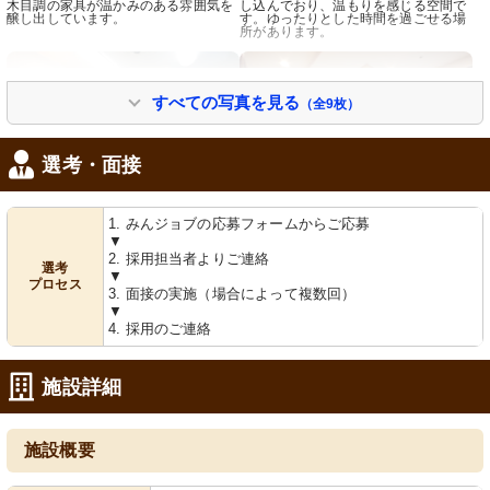
木目調の家具が温かみのある雰囲気を
し込んでおり、温もりを感じる空間で
醸し出しています。
す。ゆったりとした時間を過ごせる場
所があります。
すべての写真を見る
（全9枚）
選考・面接
1. みんジョブの応募フォームからご応募
浴室
居室
▼
2. 採用担当者よりご連絡
ゆったりとしたバスタイムを支える設
落ち着いた色合いで、機能的な家具が
選考
備が整っており、安全に配慮されてい
配置された清潔感のあふれるスペース
▼
プロセス
ます。
です。明るい窓辺には作業もできる
3. 面接の実施（場合によって複数回）
広々としたテーブルがあります。
▼
4. 採用のご連絡
施設詳細
施設概要