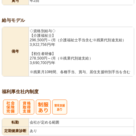
賞与
年2回
給与モデル
◇資格別給与◇
【介護福祉士】
296,500円～/月（介護福祉士手当含む※残業代別途支給）
3,922,756円/年
備考
【初任者研修】
278,500円～/月（※残業代別途支給）
3,690,700円/年
※残業月10時間、各種手当、賞与、居住支援特別手当を含む
福利厚生
社内制度
社
資格取得支援
育
転勤
会社が定める範囲
会保険完備
あり
児支援あり
定期健康診断
あり