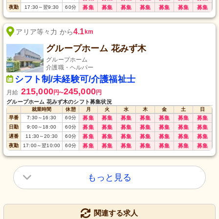
夜勤
17:30
～
翌9:30
60
分
募集
募集
募集
募集
募集
募集
募集
4.1
アリア等々力 から
km
グループホーム 花みず木
グループホーム
介護職・ヘルパー
シフト制/未経験可/介護福祉士
215,000
245,000
月給
円
円
〜
グループホーム 花みず木のシフト募集状況
就業時間
休憩
月
火
水
木
金
土
日
早番
7:30
～
16:30
60
分
募集
募集
募集
募集
募集
募集
募集
日勤
9:00
～
18:00
60
分
募集
募集
募集
募集
募集
募集
募集
遅番
11:30
～
20:30
60
分
募集
募集
募集
募集
募集
募集
募集
夜勤
17:00
～
翌10:00
60
分
募集
募集
募集
募集
募集
募集
募集
もっと見る
関連する求人