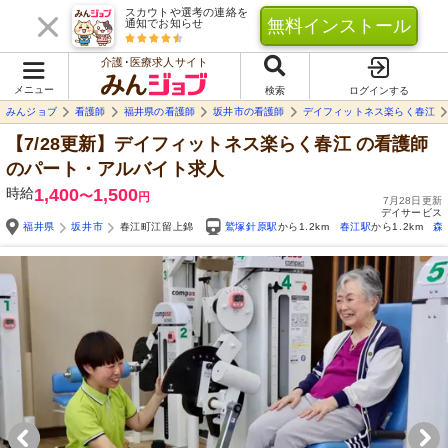
スカウトや選考の連絡を
無料インストール
通知でお知らせ
介護･医療求人サイト
メニュー
検索
ログインする
みんジョブ
看護師
福井県の看護師
坂井市の看護師
デイフィットネス楽らく春江
【7/28更新】デイフィットネス楽らく春江
の看護師
のパート・アルバイト求人
時給
1,400
1,500
〜
円
7月28日更新
デイサービス
福井県
坂井市
春江町江留上錦
鷲塚針原駅
から1.2km
春江駅
から1.2km
森