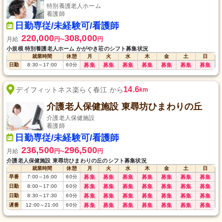
特別養護老人ホーム
看護師
日勤専従/未経験可/看護師
220,000
308,000
月給
円
円
〜
小規模 特別養護老人ホーム かがやき荘のシフト募集状況
就業時間
休憩
月
火
水
木
金
土
日
日勤
8:30
～
17:00
60
分
募集
募集
募集
募集
募集
募集
募集
14.6
デイフィットネス楽らく春江 から
km
介護老人保健施設 東尋坊ひまわりの丘
介護老人保健施設
看護師
日勤専従/未経験可/看護師
236,500
296,500
月給
円
円
〜
介護老人保健施設 東尋坊ひまわりの丘のシフト募集状況
就業時間
休憩
月
火
水
木
金
土
日
早番
7:00
～
16:00
60
分
募集
募集
募集
募集
募集
募集
募集
日勤
8:00
～
17:00
60
分
募集
募集
募集
募集
募集
募集
募集
日勤
8:30
～
17:30
60
分
募集
募集
募集
募集
募集
募集
募集
遅番
12:00
～
21:00
60
分
募集
募集
募集
募集
募集
募集
募集