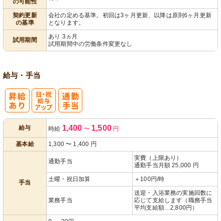
の可能性
契約更新
会社の定める基準。初回は3ヶ月更新、以降は原則6ヶ月更新
の基準
となります。
あり 3ヵ月
試用期間
試用期間中の労働条件変更なし
給与・手当
日・祝給与ア
1,400
1,500
給与
時給
〜
円
ップ
基本給
1,300
〜
1,400
円
実費（上限あり）
通勤手当
通勤手当月額 25,000 円
土曜・祝日加算
＋100円/時
手当
送迎・入浴業務の実施回数に
業務手当
応じて支給します（職務手当
平均支給額…2,800円）