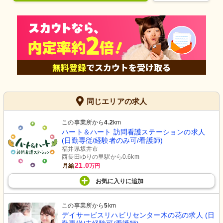
同じエリアの求人
この事業所から
4.2
km
ハート＆ハート 訪問看護ステーションの求人
(日勤専従/経験者のみ可/看護師)
福井県坂井市
西長田ゆりの里駅から0.6km
21.0
月給
万円
お気に入り
に
追加
この事業所から
5
km
デイサービスリハビリセンター木の花の求人 (日