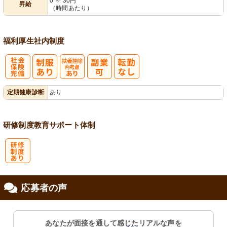
0 ～ 30円
昇給
（時間あたり）
福利厚生
社内制度
社
扶養控除内考
定期健康診断
あり
会保険完備
慮あり
研修制度
教育
サポート体制
研
応募者の声
修制度あり
あなたが面接を通して感じたリアルな声を