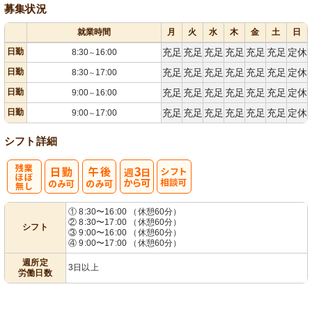
募集状況
就業時間
月
火
水
木
金
土
日
日勤
充足
充足
充足
充足
充足
充足
定休
8:30
16:00
～
日勤
充足
充足
充足
充足
充足
充足
定休
8:30
17:00
～
日勤
充足
充足
充足
充足
充足
充足
定休
9:00
16:00
～
日勤
充足
充足
充足
充足
充足
充足
定休
9:00
17:00
～
シフト詳細
残
週
シ
① 8:30〜16:00 （休憩60分）
② 8:30〜17:00 （休憩60分）
シフト
業ほぼなし
3日から可
フト相談可
③ 9:00〜16:00 （休憩60分）
④ 9:00〜17:00 （休憩60分）
週所定
3日以上
労働日数