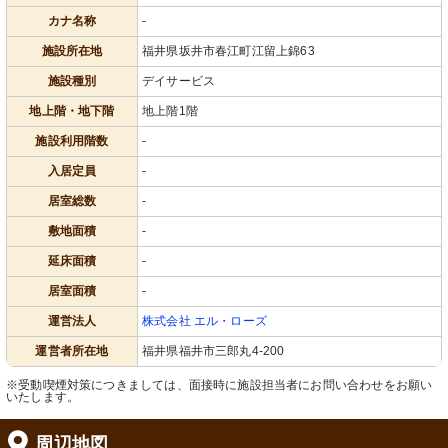
カナ名称
-
施設所在地
福井県坂井市春江町江留上錦63
施設種別
デイサービス
地上階・地下階
地上階1階
施設利用階数
-
入居定員
-
居室総数
-
敷地面積
-
延床面積
-
居室面積
-
運営法人
株式会社 エル・ローズ
運営者所在地
福井県福井市三郎丸4-200
※受動喫煙対策につきましては、面接時に施設担当者にお問い合わせをお願い
いたします。
周辺地図