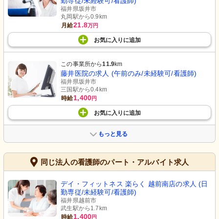
勤専従/未経験可/看護師)
福井県坂井市
丸岡駅から0.9km
21.8
月給
万円
お気に入り
に
追加
この事業所から
11.9
km
藤井医院の求人 (午前のみ/未経験可/看護師)
福井県坂井市
三国駅から0.4km
1,400
時給
円
お気に入り
に
追加
もっと見る
同じ法人の看護師のパート・アルバイト求人
デイ・フィットネス 楽らく 越前南店の求人 (日
勤専従/未経験可/看護師)
福井県越前市
武生駅から1.7km
1,400
時給
円