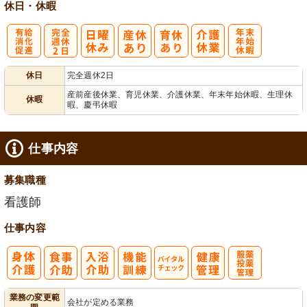
休日・休暇
有
完
年
休日
完全週休2日
給消化促進
全週休2日
末年始休暇
産前産後休業、育児休業、介護休業、年末年始休暇、生理休
休暇
暇、慶弔休暇
仕事内容
募集職種
看護師
仕事内容
バイタルチェ
服薬・投薬管
業務の変更範
会社が定める業務