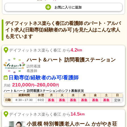
お気に入り
に
追加
デイフィットネス楽らく春江の看護師 のパート・アルバ
イト求人(日勤専従/経験者のみ可 )を見た人はこんな求人
も見ています
4.2
デイフィットネス楽らく春江 から
km
ハート＆ハート 訪問看護ステーション
訪問看護
看護師
日勤専従/経験者のみ可/看護師
210,000
260,000
月給
円
円
〜
ハート＆ハート 訪問看護ステーションのシフト募集状況
就業時間
休憩
月
火
水
木
金
土
日
日勤
8:30
～
17:30
60
分
募集
募集
募集
募集
募集
募集
定休
14.5
デイフィットネス楽らく春江 から
km
小規模 特別養護老人ホーム かがやき荘