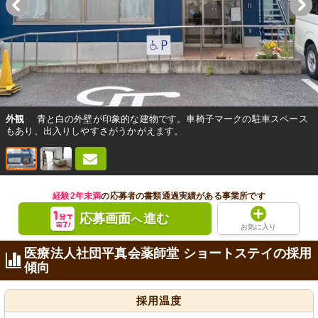
外観
青と白の外壁が印象的な建物です。車椅子マークの駐車スペース
もあり、出入りしやすさがうかがえます。
経験2年未満
の応募者の書類通過実績がある事業所です
応募画面
進む
へ
お気に入り
医療法人社団平真会薬師堂 ショートステイの採用
傾向
採用温度