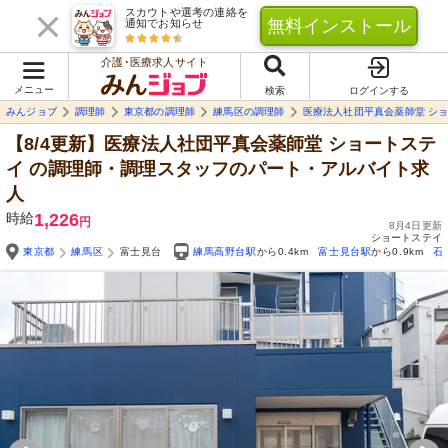
スカウトや選考の連絡を
無料インストール
通知でお知らせ
介護･医療求人サイト
メニュー
検索
ログインする
みんジョブ
調理師
東京都の調理師
練馬区の調理師
医療法人社団平真会薬師堂 シ
【8/4更新】医療法人社団平真会薬師堂 ショートステ
イ
の調理師・調理スタッフのパート・アルバイト求
人
時給
1,226
円
8月4日更新
ショートステイ
東京都
練馬区
富士見台
練馬高野台駅
から0.4km
富士見台駅
から0.9km
石