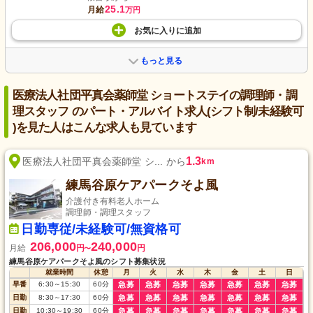
25.1
月給
万円
お気に入り
に
追加
もっと見る
医療法人社団平真会薬師堂 ショートステイの調理師・調
理スタッフ のパート・アルバイト求人(シフト制/未経験可
)を見た人はこんな求人も見ています
1.3
医療法人社団平真会薬師堂 シ... から
km
練馬谷原ケアパークそよ風
介護付き有料老人ホーム
調理師・調理スタッフ
日勤専従/未経験可/無資格可
206,000
240,000
月給
円
円
〜
練馬谷原ケアパークそよ風のシフト募集状況
就業時間
休憩
月
火
水
木
金
土
日
早番
6:30
～
15:30
60
分
急募
急募
急募
急募
急募
急募
急募
日勤
8:30
～
17:30
60
分
急募
急募
急募
急募
急募
急募
急募
日勤
10:30
～
19:30
60
分
急募
急募
急募
急募
急募
急募
急募