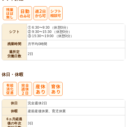
残
週
シ
① 6:30〜9:30 （休憩0分）
シフト
② 9:30〜15:30 （休憩0分）
業ほぼなし
2日から可
フト相談可
③ 15:30〜19:00 （休憩0分）
残業時間
月平均0時間
週所定
2日
労働日数
休日・休暇
有
完
休日
完全週休2日
給消化促進
全週休2日
休暇
産前産後休業、育児休業
6ヵ月経過
後の年次
3日