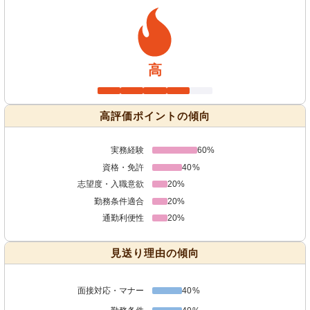
高
高評価ポイントの傾向
実務経験
60%
資格・免許
40%
志望度・入職意欲
20%
勤務条件適合
20%
通勤利便性
20%
見送り理由の傾向
面接対応・マナー
40%