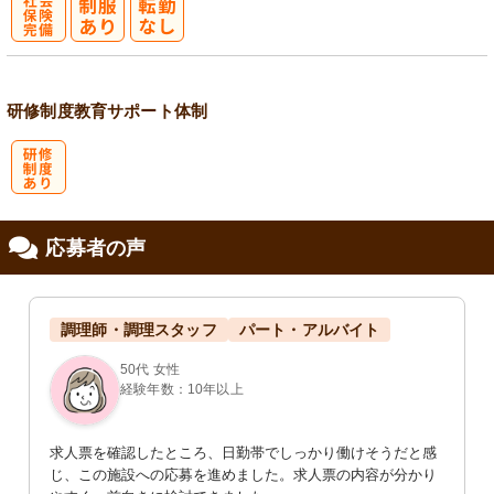
社
会保険完備
研修制度
教育
サポート体制
研
応募者の声
修制度あり
調理師・調理スタッフ
パート・アルバイト
50代 女性
経験年数：10年以上
求人票を確認したところ、日勤帯でしっかり働けそうだと感
じ、この施設への応募を進めました。求人票の内容が分かり