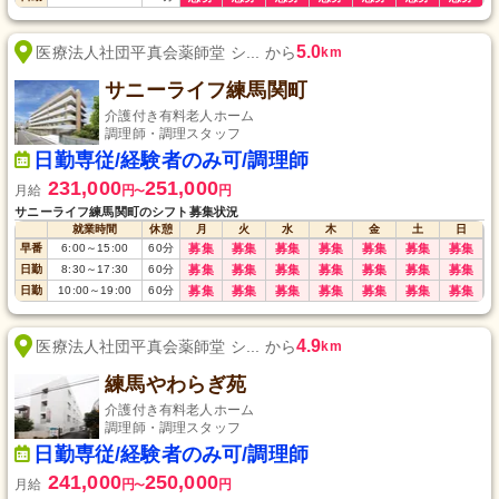
5.0
医療法人社団平真会薬師堂 シ... から
km
サニーライフ練馬関町
介護付き有料老人ホーム
調理師・調理スタッフ
日勤専従/経験者のみ可/調理師
231,000
251,000
月給
円
円
〜
サニーライフ練馬関町のシフト募集状況
就業時間
休憩
月
火
水
木
金
土
日
早番
6:00
～
15:00
60
分
募集
募集
募集
募集
募集
募集
募集
日勤
8:30
～
17:30
60
分
募集
募集
募集
募集
募集
募集
募集
日勤
10:00
～
19:00
60
分
募集
募集
募集
募集
募集
募集
募集
4.9
医療法人社団平真会薬師堂 シ... から
km
練馬やわらぎ苑
介護付き有料老人ホーム
調理師・調理スタッフ
日勤専従/経験者のみ可/調理師
241,000
250,000
月給
円
円
〜