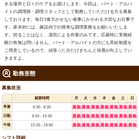
きる場所と日々のケアをお届けします。今回は、パート・アルバ
イトの調理師・調理スタッフとして勤務していただける方を募集
しております。毎日3食欠かせない食事にかかわる大切なお仕事で
す。基本的には、施設内での簡単な調理業務をお願いいたしま
す。切ることはなく、湯煎による作業のみです。応募時に実務経
験の有無は問いません。パート・アルバイトの方にも昇給制度を
ご用意しているので、頑張った分だけきちんと待遇が向上してい
きますよ。
勤務形態
募集状況
就業時間
月
火
水
木
金
土
日
早番
募集
募集
募集
募集
募集
募集
募集
6:30
9:30
～
日勤
募集
募集
募集
募集
募集
募集
募集
9:30
15:30
～
午後
募集
募集
募集
募集
募集
募集
募集
15:30
19:00
～
シフト詳細