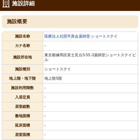
施設詳細
施設概要
施設名称
医療法人社団平真会薬師堂 ショートステイ
カナ名称
-
東京都練馬区富士見台3-55-3薬師堂ショートステイビ
施設所在地
ル
施設種別
ショートステイ
地上階・地下階
地上階5階
施設利用階数
-
入居定員
-
居室総数
-
敷地面積
-
延床面積
-
居室面積
-