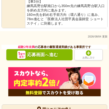
【車3分】
練馬高野台駅南口から350m先の練馬高野台駅入口
を斜め左方向に進みます。
160m先を斜め右手前方向（環八通り）に進み、
78m進むと「医療法人社団平真会薬師堂 ショート
ステイ」に到着します。
2026/08/04 更新
経験2年未満
の応募者の書類通過実績がある事業所です
応募画面
進む
へ
お気に入り