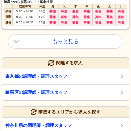
練馬やわらぎ苑のシフト募集状況
就業時間
休憩
月
火
水
木
金
土
日
早番
5:00
～
14:00
60
分
募集
募集
募集
募集
募集
募集
募集
日勤
8:30
～
17:30
60
分
募集
募集
募集
募集
募集
募集
募集
遅番
9:30
～
18:30
60
分
募集
募集
募集
募集
募集
募集
募集
もっと見る
関連する求人
東京都の調理師・調理スタッフ
練馬区の調理師・調理スタッフ
隣接するエリアから求人を探す
神奈川県の調理師・調理スタッフ