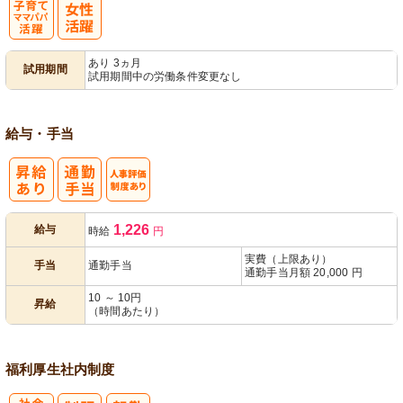
子育てママパ
あり 3ヵ月
試用期間
試用期間中の労働条件変更なし
パ活躍
給与・手当
人事評価制度
1,226
給与
時給
円
あり
実費（上限あり）
手当
通勤手当
通勤手当月額 20,000 円
10 ～ 10円
昇給
（時間あたり）
福利厚生
社内制度