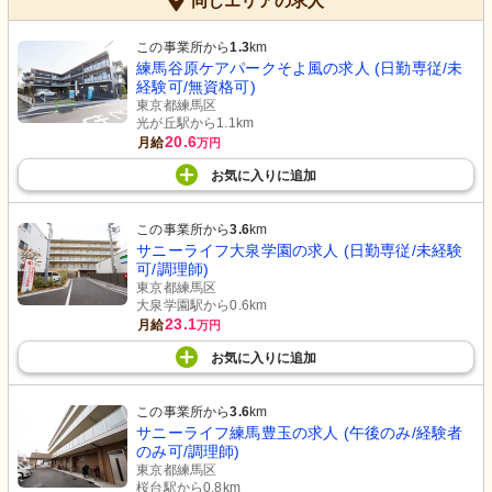
同じエリアの求人
この事業所から
1.3
km
練馬谷原ケアパークそよ風の求人 (日勤専従/未
経験可/無資格可)
東京都練馬区
光が丘駅から1.1km
20.6
月給
万円
お気に入り
に
追加
この事業所から
3.6
km
サニーライフ大泉学園の求人 (日勤専従/未経験
可/調理師)
東京都練馬区
大泉学園駅から0.6km
23.1
月給
万円
お気に入り
に
追加
この事業所から
3.6
km
サニーライフ練馬豊玉の求人 (午後のみ/経験者
のみ可/調理師)
東京都練馬区
桜台駅から0.8km