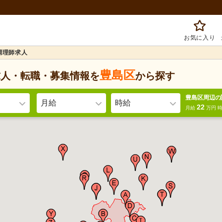
お気に入り
調理師求人
豊島区
求人・転職・募集情報を
から探す
豊島区周辺の
月給
時給
22
月給
万円