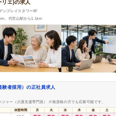
ーリエ)の求人
ーデンプレイスタワー9F
km、代官山駅から1.1km
経験者採用）の正社員求人
マネジャー（介護支援専門員） ※無資格の方でも応募可能です。
休憩時間
月
火
水
木
金
土