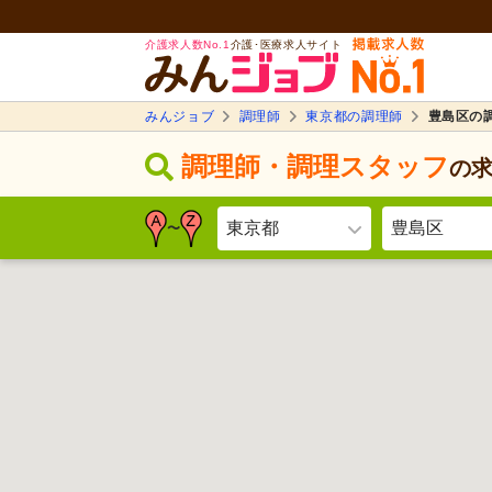
介護求人数No.1
介護･医療求人サイト
みんジョブ
調理師
東京都の調理師
豊島区の
調理師・調理スタッフ
の
東京都
豊島区
〜