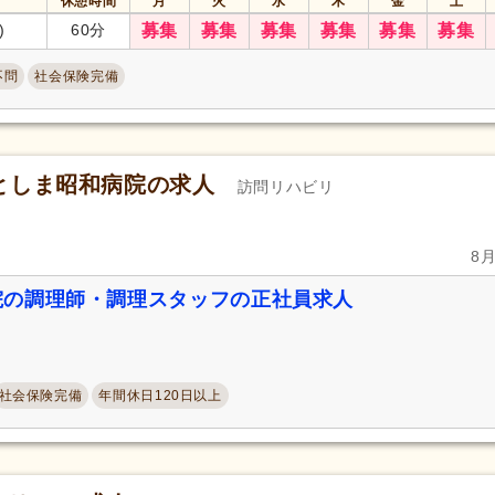
休憩時間
月
火
水
木
金
土
)
60分
募集
募集
募集
募集
募集
募集
不問
社会保険完備
としま昭和病院の求人
訪問リハビリ
8
院の調理師・調理スタッフの正社員求人
社会保険完備
年間休日120日以上