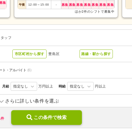
募集
午後
12:00
～
15:00
-
募集
募集
募集
募集
募集
募集
募集
ほか2件のシフトで募集中
スタッフ
市区町村から探す
豊島区
路線・駅から探す
ート・アルバイト
(6)
月給
指定なし
万円以上
時給
指定なし
円以上
病院
(1)
診療所・クリニック
(3)
さらに詳しい条件を選ぶ
1
この条件で検索
件
無資格可
(7)
ブランク可
(10)
年齢不問
(8)
新卒可
(10)