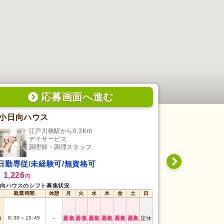
応募画面
へ
進む
小日向ハウス
特別養護老
江戸川橋駅から0.3Km
新大
デイサービス
特
調理師・調理スタッフ
調
日勤専従/未経験可/無資格可
シフト制/未
1,226
1,230
給
時給
円
円
〜
向ハウスのシフト募集状況
特別養護老人ホーム
就業時間
休憩
月
火
水
木
金
土
日
就業時間
午前
9:00
～
12:00
勤
8:30
～
15:45
-
募集
募集
募集
募集
募集
募集
定休
早番
6:00
～
9:00