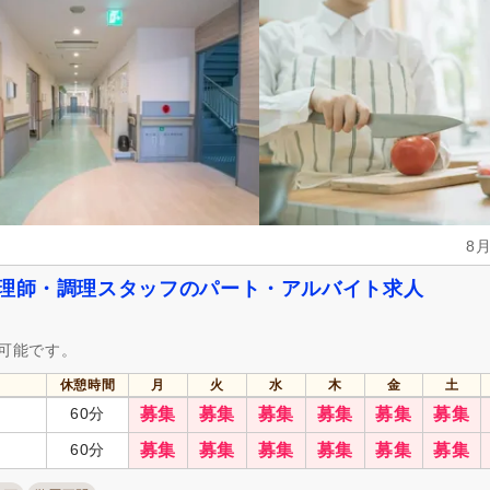
自動車通勤可
(3)
自転車通勤可
(10)
8
調理師・調理スタッフのパート・アルバイト求人
募可能です。
休憩時間
月
火
水
木
金
土
60分
募集
募集
募集
募集
募集
募集
60分
募集
募集
募集
募集
募集
募集