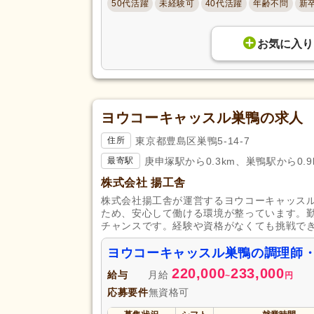
50代活躍
未経験可
40代活躍
年齢不問
新
お気に入り
ヨウコーキャッスル巣鴨の求人
東京都豊島区巣鴨5-14-7
住所
庚申塚駅から0.3km、巣鴨駅から0.9
最寄駅
株式会社 揚工舎
株式会社揚工舎が運営するヨウコーキャッス
ため、安心して働ける環境が整っています。
チャンスです。経験や資格がなくても挑戦で
ヨウコーキャッスル巣鴨の調理師
220,000
233,000
給与
月給
~
円
応募要件
無資格可