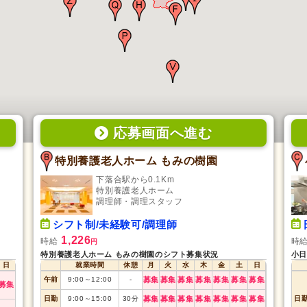
応募画面
へ
進む
特別養護老人ホーム もみの樹園
下落合駅から0.1Km
特別養護老人ホーム
調理師・調理スタッフ
シフト制/未経験可/調理師
1,226
時給
時
円
特別養護老人ホーム もみの樹園のシフト募集状況
小日
日
就業時間
休憩
月
火
水
木
金
土
日
午前
9:00
～
12:00
-
募集
募集
募集
募集
募集
募集
募集
募集
日勤
9:00
～
15:00
30
分
募集
募集
募集
募集
募集
募集
募集
日