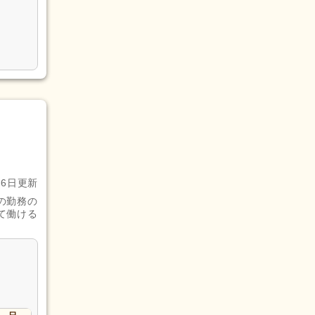
月6日更新
の勤務の
て働ける