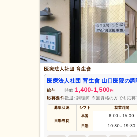
アクセス
駅近
(6)
医療法人社団 育生會
医療法人社団 育生會 山口医院の
1,400
1,500
給与
時給
~
円
応募要件
歓迎: 調理師 ※無資格の方でも応
募集状況
シフト
就業時間
6:00
15:00
早番
～
日勤専従
10:30
19:30
日勤
～