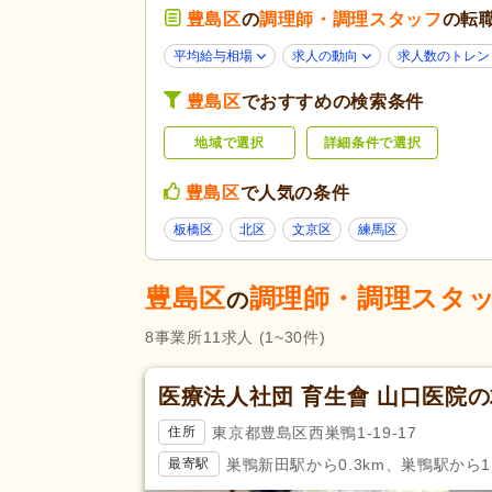
応募条件・こ
豊島区
の
調理師・調理スタッフ
の転
子育てママパパ活躍
(10)
だわり
60代活躍
(2)
平均給与相場
求人の動向
求人数のトレン
女性が活躍
(10)
豊島区
でおすすめの検索条件
残業ほぼなし
(10)
勤務形態
地域で選択
詳細条件で選択
シフト相談可
(10)
豊島区
で人気の条件
応募資格
調理師
(5)
板橋区
北区
文京区
練馬区
完全週休2日
(2)
休日・休暇
育休あり
(11)
豊島区
調理師・調理スタ
の
賞与あり
(6)
8
事業所
11
求人
(1~30件)
企業年金
(1)
医療法人社団 育生會 山口医院
退職金あり
(5)
給与・手当
福利厚生
人事評価制度あり
(10)
東京都豊島区西巣鴨1-19-17
住所
扶養控除内考慮あり
(1)
巣鴨新田駅から0.3km、巣鴨駅から1.
最寄駅
正社員登用あり
(2)