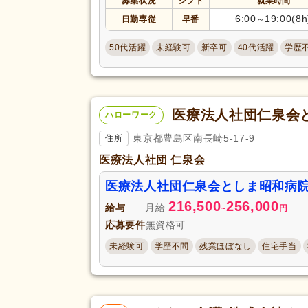
募集状況
シフト
就業時間
6:00
19:00(8h
日勤専従
早番
～
50代活躍
未経験可
新卒可
40代活躍
学歴
医療法人社団仁泉会
ハローワーク
東京都豊島区南長崎5-17-9
住所
医療法人社団 仁泉会
医療法人社団仁泉会としま昭和病
216,500
256,000
給与
月給
~
円
応募要件
無資格可
未経験可
学歴不問
残業ほぼなし
住宅手当