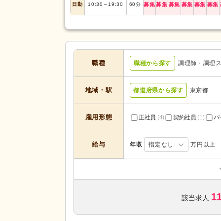
日勤
10:30
～
19:30
60
分
募集
募集
募集
募集
募集
募集
職種
職種から探す
調理師・調理
地域・駅
都道府県から探す
東京都
雇用形態
正社員
(4)
契約社員
(1)
パ
給与
年収
指定なし
万円以上
介護付き有料老人ホーム
(1)
サービスの種
類
歯科診療所・技工所
(2)
1
該当求人
未経験可
(5)
学歴不問
(9)