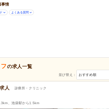
職事情
40代活躍
(10)
50代活躍
(10)
Web面接可
(2)
掲載30日以内
(3)
ド
よくある質問
シフト制
(1)
週3日から可
(1)
即日勤務可
(3)
年間休日120日以上
(1)
産休あり
(10)
介護休業
(4)
夏季休暇
(1)
ッフ
の求人一覧
社会保険完備
(10)
研修制度あり
(10)
並び替え：
おすすめ順
昇給あり
(11)
復職支援あり
(1)
の求人
住宅手当
(2)
通勤手当
(7)
診療所・クリニック
処遇改善手当
(1)
資格手当
(4)
扶養手当
(1)
再雇用制度あり
(2)
3km、池袋駅から1.5km
副業可
(2)
転勤なし
(8)