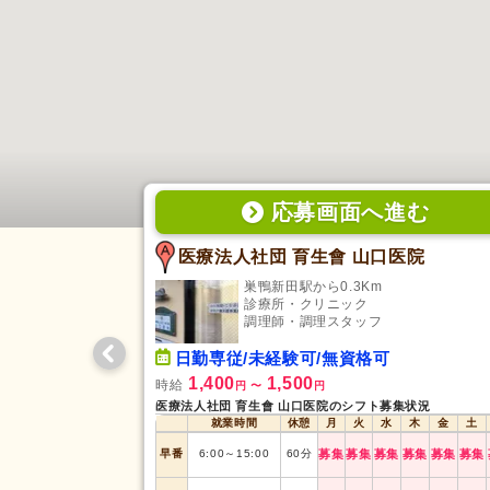
応募画面
へ
進む
医療法人社団 育生會 山口医院
巣鴨新田駅から0.3Km
診療所・クリニック
調理師・調理スタッフ
日勤専従/未経験可/無資格可
1,400
1,500
時給
円
〜
円
医療法人社団 育生會 山口医院のシフト募集状況
就業時間
休憩
月
火
水
木
金
土
早番
6:00
～
15:00
60
分
募集
募集
募集
募集
募集
募集