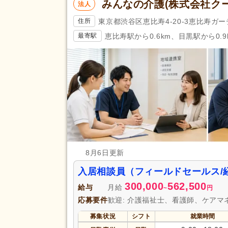
みんなの介護(株式会社ク
法人
東京都渋谷区恵比寿4-20-3恵比寿ガ
住所
恵比寿駅から0.6km、目黒駅から0.9
最寄駅
8月6日更新
入居相談員（フィールドセールス/
300,000
562,500
給与
月給
~
円
応募要件
歓迎: 介護福祉士、看護師、ケア
募集状況
シフト
就業時間