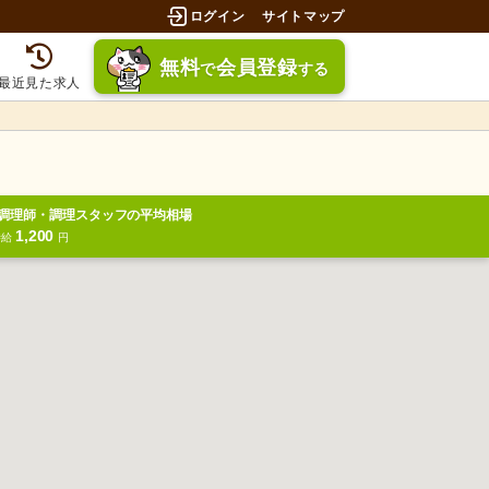
ログイン
サイトマップ
無料
会員登録
で
する
最近見た求人
調理師・調理スタッフの平均相場
1,200
時給
円