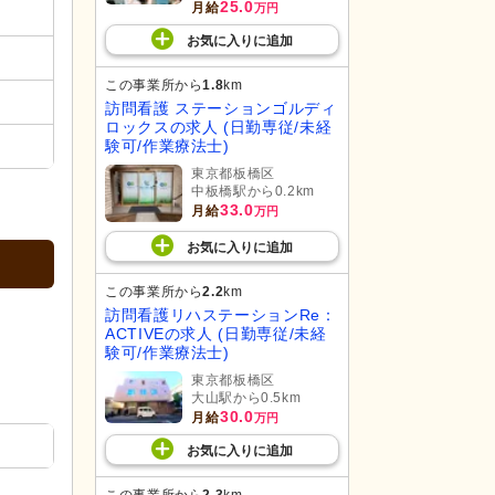
25.0
月給
万円
お気に入り
に
追加
この事業所から
1.8
km
訪問看護 ステーションゴルディ
ロックスの求人 (日勤専従/未経
験可/作業療法士)
東京都板橋区
中板橋駅から0.2km
33.0
月給
万円
お気に入り
に
追加
この事業所から
2.2
km
訪問看護リハステーションRe：
ACTIVEの求人 (日勤専従/未経
験可/作業療法士)
東京都板橋区
大山駅から0.5km
30.0
月給
万円
お気に入り
に
追加