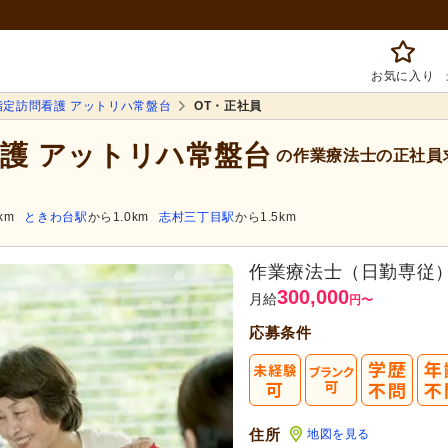
お気に入り
指定訪問看護 アットリハ常盤台
OT・正社員
看護 アットリハ常盤台
の作業療法士の正社員
km
ときわ台駅
から1.0km
志村三丁目駅
から1.5km
作業療法士（日勤専従
300,000
月給
円
〜
応募条件
住所
地図を見る