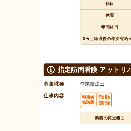
休日
休暇
年間休日
6ヵ月経過
後の年次
有給
指定訪問看護 アットリ
募集職種
作業療法士
仕事内容
業務の変更範囲