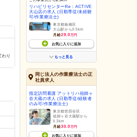
この事業所から
2.3
km
リハビリセンターRe：ACTIVE
大山店の求人 (日勤専従/未経験
可/作業療法士)
東京都板橋区
大山駅から0.5km
29.0
月給
万円
お気に入り
に
追加
変わり
もっと見る
同じ法人の作業療法士の正
社員求人
指定訪問看護 アットリハ祖師ヶ
谷大蔵の求人 (日勤専従/経験者
のみ可/作業療法士)
東京都世田谷区
祖師ヶ谷大蔵駅から
0.3km
30.0
月給
万円
お気に入り
に
追加