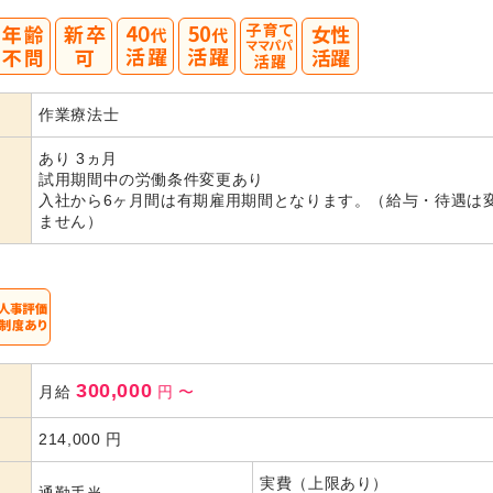
40
50
作業療法士
代活躍
代活躍
あり 3ヵ月
試用期間中の労働条件変更あり
入社から6ヶ月間は有期雇用期間となります。（給与・待遇は
ません）
300,000
月給
円
〜
214,000
円
実費（上限あり）