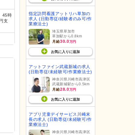
指定訪問看護アットリハ草加の
45時
求人 (日勤専従/経験者のみ可/作
0円支
業療法士)
埼玉県草加市
草加駅から0.8km
30.0
月給
万円
お気に入り
に
追加
アットファイン武蔵新城の求人
(日勤専従/未経験可/作業療法士)
神奈川県川崎市高津区
武蔵新城駅から0.5km
28.0
月給
万円
お気に入り
に
追加
アプリ児童デイサービス川崎末
長の求人 (日勤専従/未経験可/作
業療法士)
神奈川県川崎市高津区