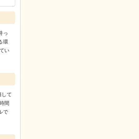
持っ
る環
てい
籍して
時間
ルで