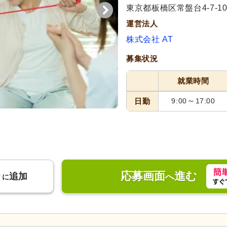
東京都板橋区常盤台4-7-
運営法人
株式会社 AT
募集状況
就業時間
～
日勤
9:00
17:00
応募画面
進む
り
追加
へ
に