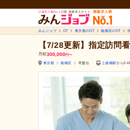
介護求人数No.1
介護･医療求人サイト
みんジョブ
OT
東京都のOT
板橋区のOT
【7/28更新】指定訪問
月給
300,000
円
〜
東京都
板橋区
常盤台
上板橋駅
から0.4