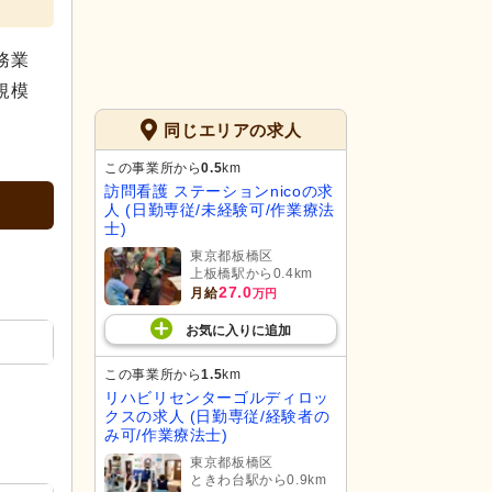
務業
規模
同じエリアの求人
この事業所から
0.5
km
訪問看護 ステーションnicoの求
人 (日勤専従/未経験可/作業療法
士)
東京都板橋区
上板橋駅から0.4km
27.0
月給
万円
お気に入り
に
追加
この事業所から
1.5
km
リハビリセンターゴルディロッ
クスの求人 (日勤専従/経験者の
み可/作業療法士)
東京都板橋区
ときわ台駅から0.9km