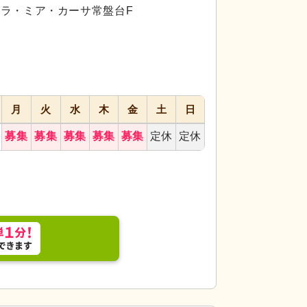
代活躍
代活躍
10ラ・ミア・カーサ常盤台F
月
火
水
木
金
土
日
募集
募集
募集
募集
募集
定休
定休