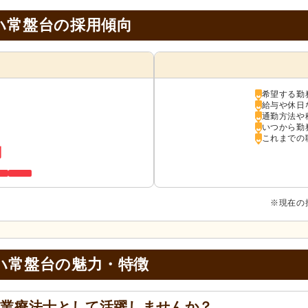
ハ常盤台の採用傾向
希望する勤
給与や休日
通勤方法や
いつから勤
これまでの
用
※現在の
ハ常盤台の
魅力・特徴
作業療法士として活躍しませんか？