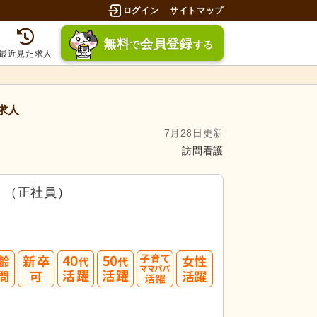
ログイン
サイトマップ
無料
会員登録
で
する
最近見た求人
求人
7月28日更新
訪問看護
）（正社員）
40
50