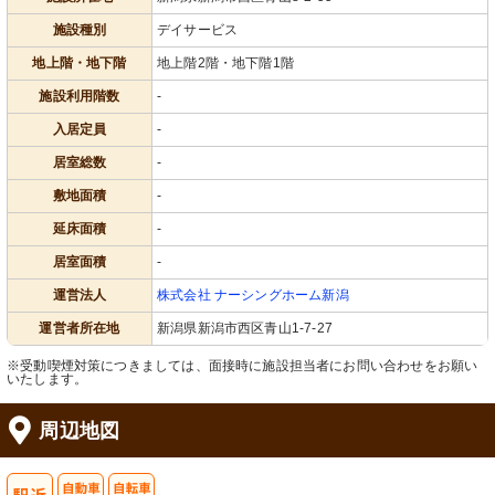
施設種別
デイサービス
地上階・地下階
地上階2階・地下階1階
施設利用階数
-
入居定員
-
居室総数
-
敷地面積
-
延床面積
-
居室面積
-
運営法人
株式会社 ナーシングホーム新潟
運営者所在地
新潟県新潟市西区青山1-7-27
※受動喫煙対策につきましては、面接時に施設担当者にお問い合わせをお願い
いたします。
周辺地図