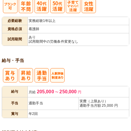
子育てママパ
必要経験
実務経験1年以上
パ活躍
資格必須
看護師
あり
試用期間
試用期間中の労働条件変更なし
給与・手当
人事評価制度
205,000
250,000
給与
月給
〜
円
あり
実費（上限あり）
手当
通勤手当
通勤手当月額 25,000 円
賞与
年2回