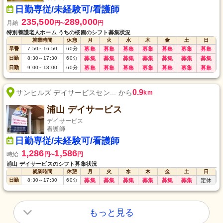
日勤専従/未経験可/看護師
235,500
289,000
月給
円
円
〜
特別養護老人ホーム うちの桜園のシフト募集状況
就業時間
休憩
月
火
水
木
金
土
日
早番
7:50
～
16:50
60
分
募集
募集
募集
募集
募集
募集
募集
日勤
8:30
～
17:30
60
分
募集
募集
募集
募集
募集
募集
募集
日勤
9:00
～
18:00
60
分
募集
募集
募集
募集
募集
募集
募集
0.9
サンヒルズ デイサービスセン... から
km
浦山 デイサービス
デイサービス
看護師
日勤専従/未経験可/看護師
1,286
1,586
時給
円
円
〜
浦山 デイサービスのシフト募集状況
就業時間
休憩
月
火
水
木
金
土
日
日勤
8:30
～
17:30
60
分
募集
募集
募集
募集
募集
募集
定休
もっと見る