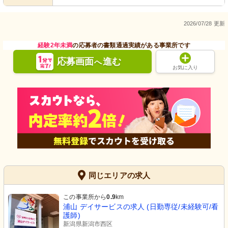
2026/07/28 更新
経験2年未満
の応募者の書類通過実績がある事業所です
応募画面
進む
へ
お気に入り
同じエリアの求人
この事業所から
0.9
km
浦山 デイサービスの求人 (日勤専従/未経験可/看
護師)
新潟県新潟市西区