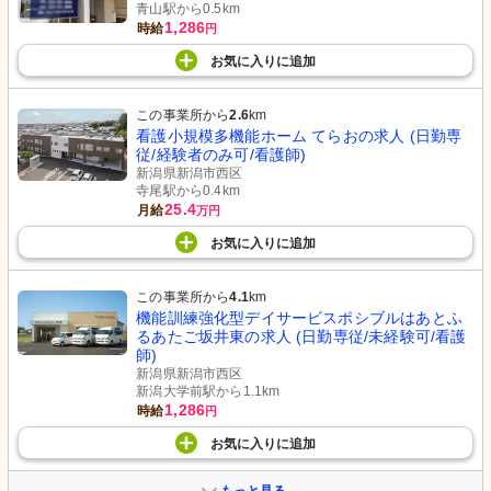
青山駅から0.5km
1,286
時給
円
お気に入り
に
追加
この事業所から
2.6
km
看護小規模多機能ホーム てらおの求人 (日勤専
従/経験者のみ可/看護師)
新潟県新潟市西区
寺尾駅から0.4km
25.4
月給
万円
お気に入り
に
追加
この事業所から
4.1
km
機能訓練強化型デイサービスポシブルはあとふ
るあたご坂井東の求人 (日勤専従/未経験可/看護
師)
新潟県新潟市西区
新潟大学前駅から1.1km
1,286
時給
円
お気に入り
に
追加
もっと見る