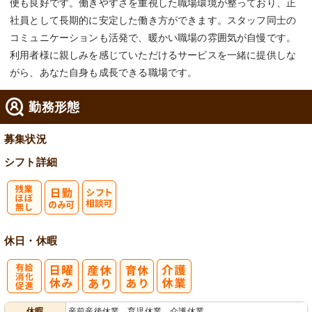
便も良好です。働きやすさを重視した職場環境が整っており、正
社員として長期的に安定した働き方ができます。スタッフ同士の
コミュニケーションも活発で、暖かい職場の雰囲気が自慢です。
利用者様に親しみを感じていただけるサービスを一緒に提供しな
がら、あなた自身も成長できる職場です。
勤務形態
募集状況
シフト詳細
残
シ
休日・休暇
業ほぼなし
フト相談可
有
休暇
産前産後休業、育児休業、介護休業