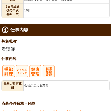
給消化促進
6ヵ月経過
後の年次
10日
有給日数
仕事内容
募集職種
看護師
仕事内容
バイタルチェ
服薬・投薬管
業務の変更範
会社が定める業務
囲
ック
理
応募条件
資格・経験