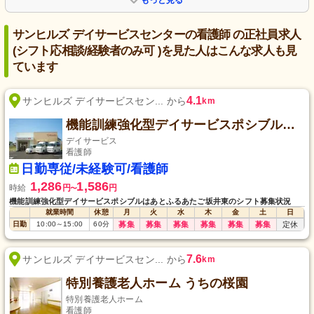
サンヒルズ デイサービスセンターの看護師 の正社員求人
(シフト応相談/経験者のみ可 )を見た人はこんな求人も見
ています
4.1
サンヒルズ デイサービスセン... から
km
機能訓練強化型デイサービスポシブルはあとふるあたご坂井東
デイサービス
看護師
日勤専従/未経験可/看護師
1,286
1,586
時給
円
円
〜
機能訓練強化型デイサービスポシブルはあとふるあたご坂井東のシフト募集状況
就業時間
休憩
月
火
水
木
金
土
日
日勤
10:00
～
15:00
60
分
募集
募集
募集
募集
募集
募集
定休
7.6
サンヒルズ デイサービスセン... から
km
特別養護老人ホーム うちの桜園
特別養護老人ホーム
看護師