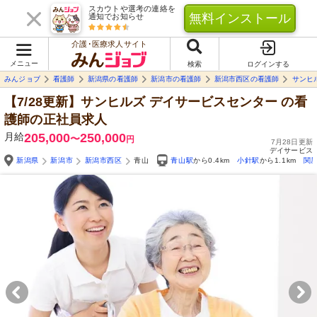
スカウトや選考の連絡を
無料インストール
通知でお知らせ
介護･医療求人サイト
メニュー
検索
ログインする
みんジョブ
看護師
新潟県の看護師
新潟市の看護師
新潟市西区の看護師
サンヒ
【7/28更新】サンヒルズ デイサービスセンター
の看
護師の正社員求人
月給
205,000
250,000
〜
円
7月28日更新
デイサービス
新潟県
新潟市
新潟市西区
青山
青山駅
から0.4km
小針駅
から1.1km
関