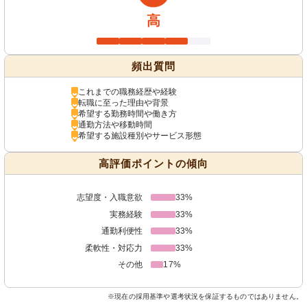
高
頻出質問
これまでの職務経歴や経験
転職に至った理由や背景
希望する勤務時間や働き方
通勤方法や移動時間
希望する施設種別やサービス形態
高評価ポイントの傾向
志望度・入職意欲
33%
実務経験
33%
通勤利便性
33%
柔軟性・対応力
33%
その他
17%
※現在の採用基準や選考状況を保証するものではありません。