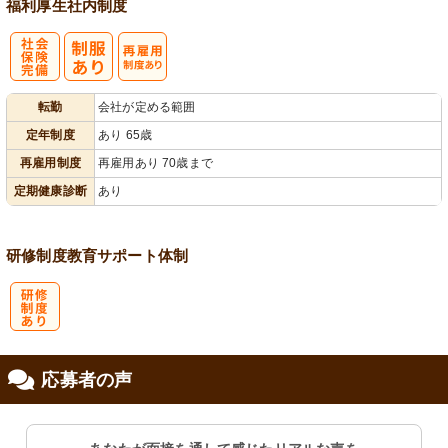
福利厚生
社内制度
社
再雇用制度あ
転勤
会社が定める範囲
会保険完備
り
定年制度
あり 65歳
再雇用制度
再雇用あり 70歳まで
定期健康診断
あり
研修制度
教育
サポート体制
研
応募者の声
修制度あり