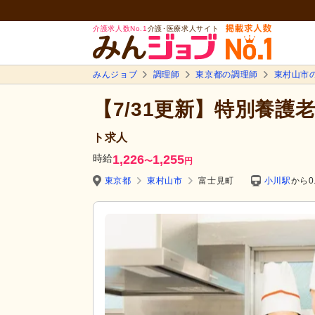
介護求人数No.1
介護･医療求人サイト
みんジョブ
調理師
東京都の調理師
東村山市
【7/31更新】特別養護
ト求人
時給
1,226
1,255
〜
円
東京都
東村山市
富士見町
小川駅
から0