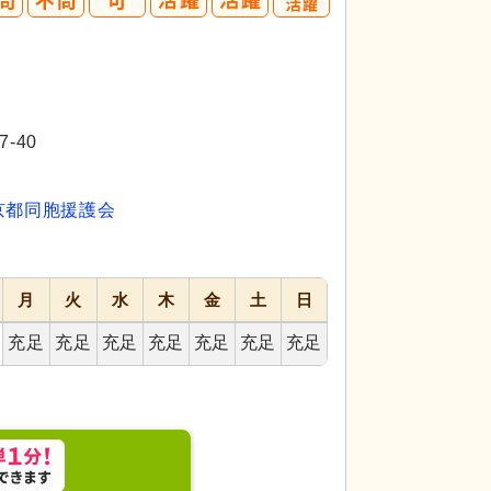
40
50
代活躍
代活躍
-40
京都同胞援護会
月
火
水
木
金
土
日
充足
充足
充足
充足
充足
充足
充足