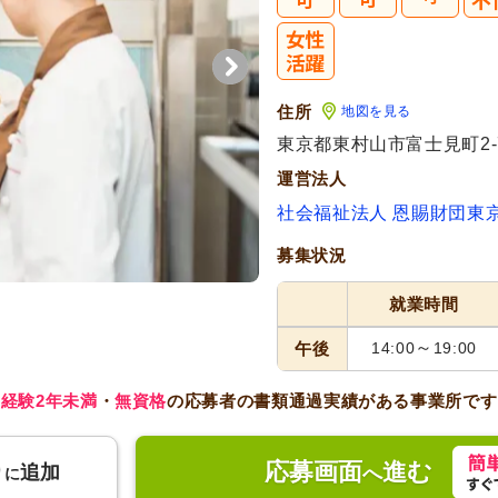
住所
地図を見る
東京都東村山市富士見町2-7
運営法人
社会福祉法人 恩賜財団東
募集状況
就業時間
～
午後
14:00
19:00
経験2年未満
・
無資格
の応募者の書類通過実績がある事業所です
応募画面
進む
り
追加
へ
に