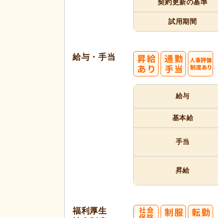
契約更新
の基準
試用期間
給与・手当
給与
基本給
手当
昇給
福利厚生