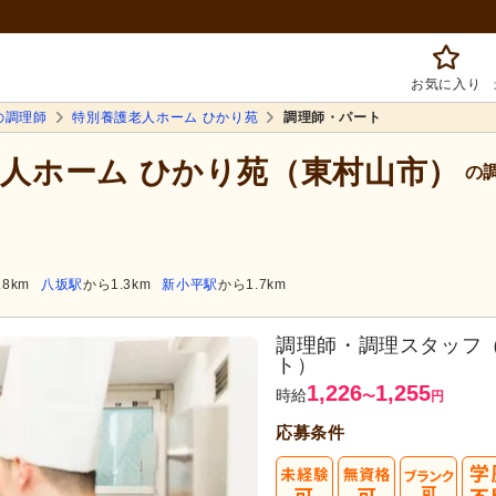
お気に入り
の調理師
特別養護老人ホーム ひかり苑
調理師・パート
老人ホーム ひかり苑（東村山市）
の
.8km
八坂駅
から1.3km
新小平駅
から1.7km
調理師・調理スタッフ
ト）
1,226
1,255
時給
〜
円
応募条件