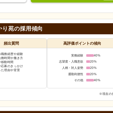
かり苑の採用傾向
頻出質問
高評価ポイントの傾向
の職務経歴や経験
実務経験
40%
勤務時間や働き方
志望度・入職意欲
20%
や移動時間
や応募のきっかけ
人柄・対人姿勢
20%
った理由や背景
通勤利便性
20%
その他
40%
※現在の