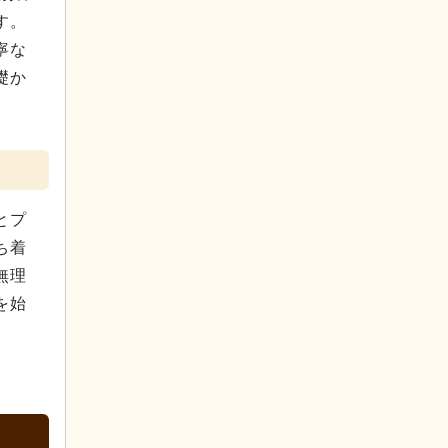
す。
寧な
礎か
。
とプ
ち着
無理
を始