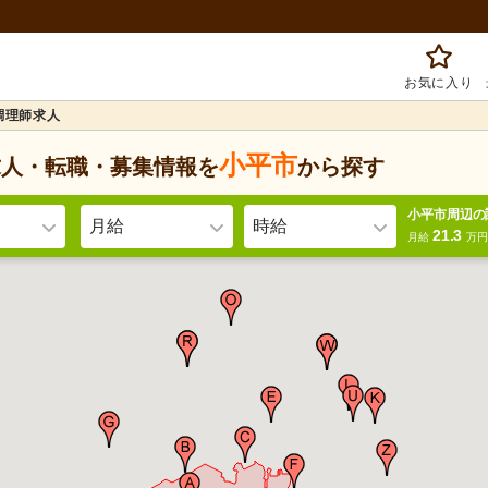
お気に入り
調理師求人
小平市
求人・転職・募集情報を
から探す
小平市周辺の
月給
時給
21.3
月給
万