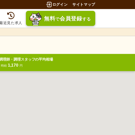
ログイン
サイトマップ
無料
会員登録
で
する
最近見た求人
調理師・調理スタッフの平均相場
1,170
円
時給
円