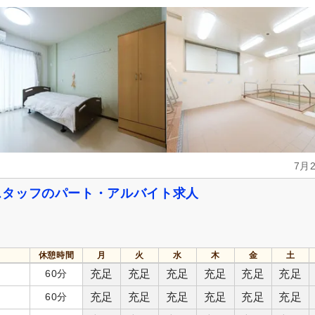
7月
スタッフのパート・アルバイト求人
休憩時間
月
火
水
木
金
土
60分
充足
充足
充足
充足
充足
充足
60分
充足
充足
充足
充足
充足
充足