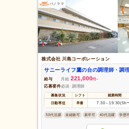
パノラマ
アクセス
駅近
(5)
株式会社 川島コーポレーション
サニーライフ鷹の台の調理師・調
221,000
給与
月給
円
~
応募要件
必須: 調理師
募集状況
シフト
就業時間
7:30
19:30(5h
日勤専従
早番
～
50代活躍
未経験可
新卒可
40代活躍
学歴