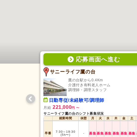
応募画面
へ
進む
サニーライフ鷹の台
鷹の台駅から0.4Km
介護付き有料老人ホーム
調理師・調理スタッフ
日勤専従/未経験可/調理師
221,000
月給
円
〜
サニーライフ鷹の台のシフト募集状況
就業時間
休憩
月
火
水
木
金
土
7:30
～
19:30
早番
-
募集
募集
募集
募集
募集
募集
(5h〜)