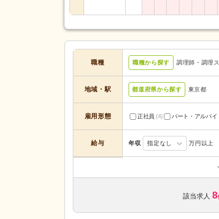
職種
職種から探す
調理師・調理
地域・駅
都道府県から探す
東京都
雇用形態
正社員
(4)
パート・アルバイ
給与
年収
指定なし
万円以上
サービスの種
デイサービス
(1)
類
8
該当求人
未経験可
(3)
学歴不問
(8)