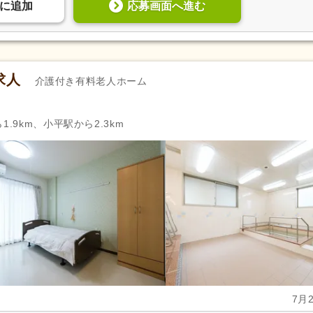
応募画面へ進む
に
追加
求人
介護付き有料老人ホーム
.9km、小平駅から2.3km
7月