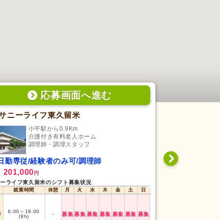
応募画面
へ
進む
サニーライフ東久留米
サコージュ
小平駅から0.9Km
国立
介護付き有料老人ホーム
サ
調理師・調理スタッフ
調
日勤専従/経験者のみ可/調理師
日勤専従/未
201,000
208,000
給
月給
円
円
ーライフ東久留米のシフト募集状況
サコージュ国分寺の
就業時間
休憩
月
火
水
木
金
土
日
就業時間
6:00
～
19:00
番
-
募集
募集
募集
募集
募集
募集
募集
早番
7:30
～
16:30
(8h)