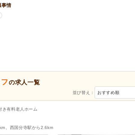
職事情
40代活躍
(6)
50代活躍
(6)
ハローワーク求人を除く
(3)
掲載7日以内
(2)
掲載30日以内
(2)
女性が活躍
(6)
シフト制
(2)
午後のみ可
(1)
シフト相談可
(6)
自動車免許
(2)
年間休日120日以上
(1)
産休あり
(6)
ッフ
の求人一覧
介護休業
(4)
看護休暇
(4)
並び替え：
おすすめ順
社会保険完備
(7)
研修制度あり
(6)
退職金あり
(2)
住宅手当
(3)
付き有料老人ホーム
人事評価制度あり
(6)
処遇改善手当
(1)
再雇用制度あり
(3)
正社員登用あり
(1)
km、西国分寺駅から2.6km