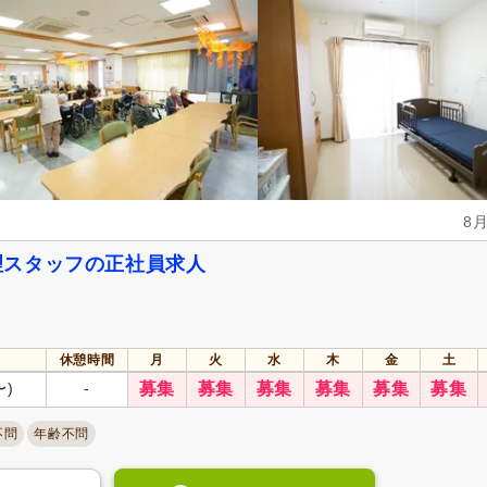
自動車通勤可
(4)
自転車通勤可
(6)
8
理スタッフの正社員求人
休憩時間
月
火
水
木
金
土
〜)
-
募集
募集
募集
募集
募集
募集
不問
年齢不問