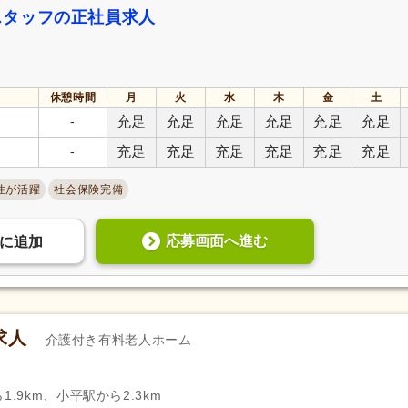
スタッフの正社員求人
休憩時間
月
火
水
木
金
土
-
充足
充足
充足
充足
充足
充足
-
充足
充足
充足
充足
充足
充足
性が活躍
社会保険完備
応募画面へ進む
に
追加
求人
介護付き有料老人ホーム
.9km、小平駅から2.3km