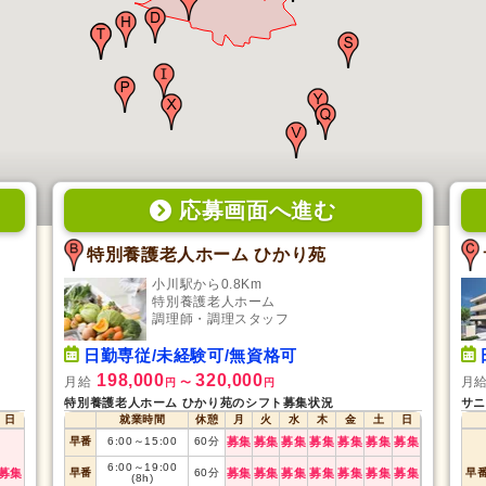
応募画面
へ
進む
特別養護老人ホーム ひかり苑
小川駅から0.8Km
特別養護老人ホーム
調理師・調理スタッフ
日勤専従/未経験可/無資格可
198,000
320,000
月給
月
円
〜
円
特別養護老人ホーム ひかり苑のシフト募集状況
サニ
日
就業時間
休憩
月
火
水
木
金
土
日
早番
6:00
～
15:00
60
分
募集
募集
募集
募集
募集
募集
募集
6:00
～
19:00
募集
早番
60
分
募集
募集
募集
募集
募集
募集
募集
早
(8h)