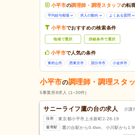
小平市
の
調理師・調理スタッフ
の転
子育てママパパ活躍
(6)
応募条件・こ
だわり
60代活躍
(2)
平均給与相場
求人の動向
よくある質問
掲載14日以内
(2)
小平市
でおすすめの検索条件
スピード対応
(2)
地域で選択
詳細条件で選択
残業ほぼなし
(8)
勤務形態
週3日から可
(1)
小平市
で人気の条件
東村山市
西東京市
国分寺市
小金井市
応募資格
調理師
(4)
完全週休2日
(2)
小平市
調理師・調理スタ
の
休日・休暇
育休あり
(8)
5
事業所
8
求人
(1~30件)
賞与あり
(6)
サニーライフ鷹の台の求人
昇給あり
(7)
介護
給与・手当
通勤手当
(8)
東京都小平市上水新町2-28-19
住所
福利厚生
扶養手当
(2)
鷹の台駅から0.4km、小川駅から1.9
最寄駅
転勤なし
(7)