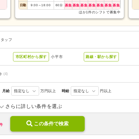
日勤
9:00
～
18:00
60
分
募集
募集
募集
募集
募集
募集
募集
ほか1件のシフトで募集中
スタッフ
市区町村から探す
小平市
路線・駅から探す
ト
(4)
月給
指定なし
万円以上
時給
指定なし
円以上
さらに詳しい条件を選ぶ
介護付き有料老人ホーム
(3)
特別養護老人ホーム
(2)
この条件で検索
件
無資格可
(3)
ブランク可
(6)
年齢不問
(6)
新卒可
(4)