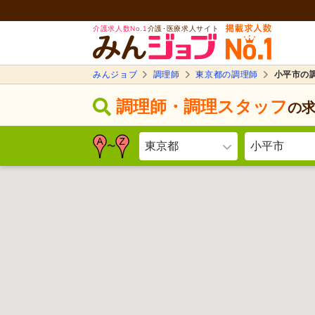
介護求人数No.1
介護･医療求人サイト
みんジョブ
調理師
東京都の調理師
小平市の
調理師・調理スタッフ
の
東京都
小平市
〜