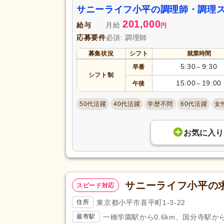
サニーライフ小平の調理師・調理
201,000
給与
月給
円
応募要件
必須: 調理師
募集状況
シフト
就業時間
5:30
9:30
早番
～
シフト制
15:00
19:00
午後
～
50代活躍
40代活躍
学歴不問
60代活躍
女
お気に入り
サニーライフ小平の
スピード対応
東京都小平市喜平町1-3-22
住所
一橋学園駅から0.6km、国分寺駅から1
最寄駅