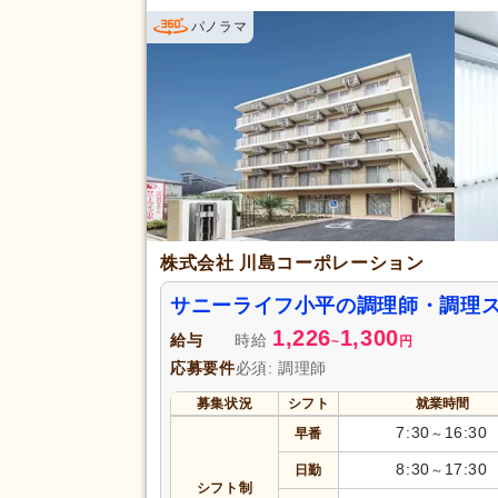
パノラマ
株式会社 川島コーポレーション
サニーライフ小平の調理師・調理
1,226
1,300
給与
時給
~
円
応募要件
必須: 調理師
募集状況
シフト
就業時間
7:30
16:30
早番
～
8:30
17:30
日勤
～
シフト制