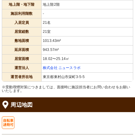
地上階・地下階
地上階2階
施設利用階数
-
入居定員
21名
居室総数
21室
敷地面積
1013.43m²
キッチン
食堂
延床面積
943.57m²
整理整頓されたキッチンで、料理のス
ゆったりとしたダイニングで交流を深
キルを活かせます。
められる空間です。明るく開放感のあ
る設計が特徴です。
居室面積
18.02〜25.14㎡
運営法人
株式会社 ニュースラボ
運営者所在地
東京都東村山市栄町3-5-5
※受動喫煙対策につきましては、面接時に施設担当者にお問い合わせをお願い
いたします。
周辺地図
食堂
トイレ
広々としたダイニングで、明るい食事
手すり完備で安全性に配慮した使いや
の時間を提供しています。
すいトイレです。清潔感のあふれる明
るい空間が確保されています。