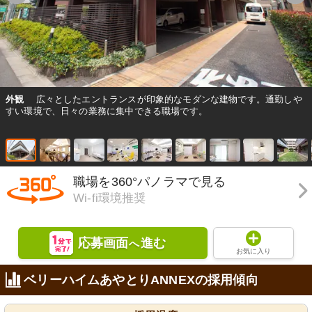
外観
広々としたエントランスが印象的なモダンな建物です。通勤しや
すい環境で、日々の業務に集中できる職場です。
職場を360°パノラマで見る
Wi-fi環境推奨
応募画面
進む
へ
お気に入り
ベリーハイムあやとりANNEXの採用傾向