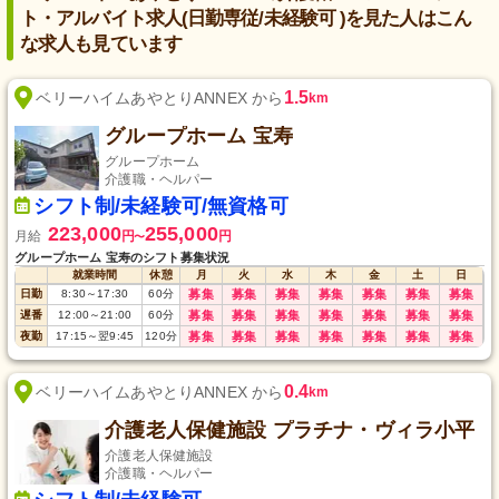
ト・アルバイト求人(日勤専従/未経験可 )を見た人はこん
な求人も見ています
1.5
ベリーハイムあやとりANNEX から
km
グループホーム 宝寿
グループホーム
介護職・ヘルパー
シフト制/未経験可/無資格可
223,000
255,000
月給
円
円
〜
グループホーム 宝寿のシフト募集状況
就業時間
休憩
月
火
水
木
金
土
日
日勤
8:30
～
17:30
60
分
募集
募集
募集
募集
募集
募集
募集
遅番
12:00
～
21:00
60
分
募集
募集
募集
募集
募集
募集
募集
夜勤
17:15
～
翌9:45
120
分
募集
募集
募集
募集
募集
募集
募集
0.4
ベリーハイムあやとりANNEX から
km
介護老人保健施設 プラチナ・ヴィラ小平
介護老人保健施設
介護職・ヘルパー