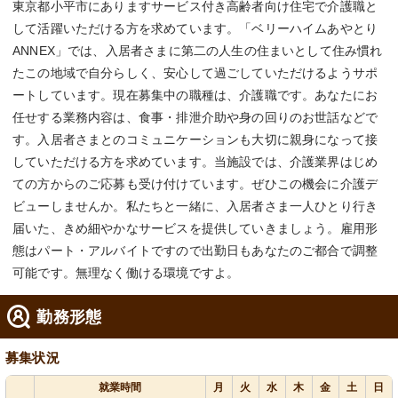
東京都小平市にありますサービス付き高齢者向け住宅で介護職と
して活躍いただける方を求めています。「ベリーハイムあやとり
ANNEX」では、入居者さまに第二の人生の住まいとして住み慣れ
たこの地域で自分らしく、安心して過ごしていただけるようサポ
ートしています。現在募集中の職種は、介護職です。あなたにお
任せする業務内容は、食事・排泄介助や身の回りのお世話などで
す。入居者さまとのコミュニケーションも大切に親身になって接
していただける方を求めています。当施設では、介護業界はじめ
ての方からのご応募も受け付けています。ぜひこの機会に介護デ
ビューしませんか。私たちと一緒に、入居者さま一人ひとり行き
届いた、きめ細やかなサービスを提供していきましょう。雇用形
態はパート・アルバイトですので出勤日もあなたのご都合で調整
可能です。無理なく働ける環境ですよ。
勤務形態
募集状況
就業時間
月
火
水
木
金
土
日