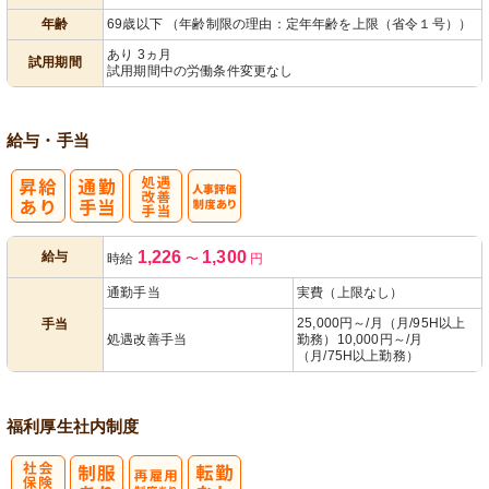
年齢
69歳以下 （年齢制限の理由：定年年齢を上限（省令１号））
あり 3ヵ月
試用期間
試用期間中の労働条件変更なし
給与・手当
処
人事評価制度
1,226
1,300
給与
時給
〜
円
遇改善手当
あり
通勤手当
実費（上限なし）
25,000円～/月（月/95H以上
手当
処遇改善手当
勤務）10,000円～/月
（月/75H以上勤務）
福利厚生
社内制度