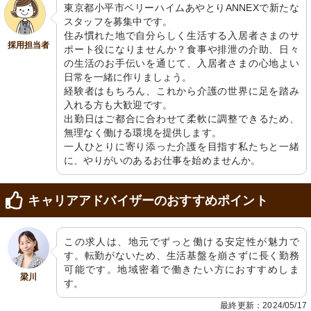
東京都小平市ベリーハイムあやとりANNEXで新たな
スタッフを募集中です。

住み慣れた地で自分らしく生活する入居者さまのサ
採用担当者
ポート役になりませんか？食事や排泄の介助、日々
の生活のお手伝いを通じて、入居者さまの心地よい
機能訓練室
外観
日常を一緒に作りましょう。

清潔感のあふれる空間で、リハビリの
ゆったりとした空間で、安らぎの時間
経験者はもちろん、これから介護の世界に足を踏み
サポートが行えます。機能回復に必要
を提供しています。緑が心身の癒しに
入れる方も大歓迎です。

な設備完備です。
つながる環境です。
出勤日はご都合に合わせて柔軟に調整できるため、
無理なく働ける環境を提供します。

一人ひとりに寄り添った介護を目指す私たちと一緒
に、やりがいのあるお仕事を始めませんか。
キャリアアドバイザーのおすすめポイント
共有スペース
浴室
この求人は、地元でずっと働ける安定性が魅力で
広々とした明るい空間にはゆったりと
安全かつ快適なバスタイムをサポート
す。転勤がないため、生活基盤を崩さずに長く勤務
したソファや食卓が配置され、くつろ
する設備が整っています。
ぎの時間を過ごせます。
可能です。地域密着で働きたい方におすすめしま
梁川
す。
最終更新：2024/05/17