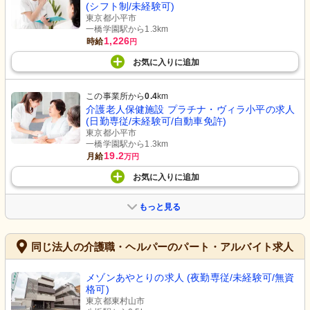
(シフト制/未経験可)
東京都小平市
一橋学園駅から1.3km
1,226
時給
円
お気に入り
に
追加
この事業所から
0.4
km
介護老人保健施設 プラチナ・ヴィラ小平の求人
(日勤専従/未経験可/自動車免許)
東京都小平市
一橋学園駅から1.3km
19.2
月給
万円
お気に入り
に
追加
もっと見る
同じ法人の介護職・ヘルパーのパート・アルバイト求人
メゾンあやとりの求人 (夜勤専従/未経験可/無資
格可)
東京都東村山市