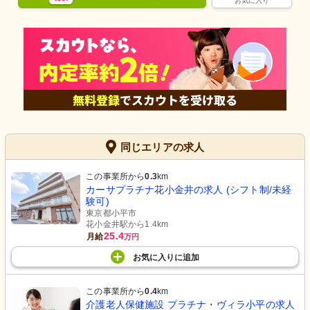
お気に入り
同じエリアの求人
この事業所から
0.3
km
カーサプラチナ花小金井の求人 (シフト制/未経
験可)
東京都小平市
花小金井駅から1.4km
25.4
月給
万円
お気に入り
に
追加
この事業所から
0.4
km
介護老人保健施設 プラチナ・ヴィラ小平の求人