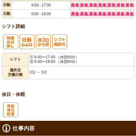
日勤
募集
募集
募集
募集
募集
募集
募集
9:00
17:00
～
日勤
募集
募集
募集
募集
募集
募集
募集
9:00
18:00
～
シフト詳細
残
週
シ
① 9:00〜17:00 （休憩60分）
シフト
② 9:00〜18:00 （休憩60分）
業ほぼなし
3日から可
フト相談可
週所定
3日 ～ 5日
労働日数
休日・休暇
有
仕事内容
給消化促進