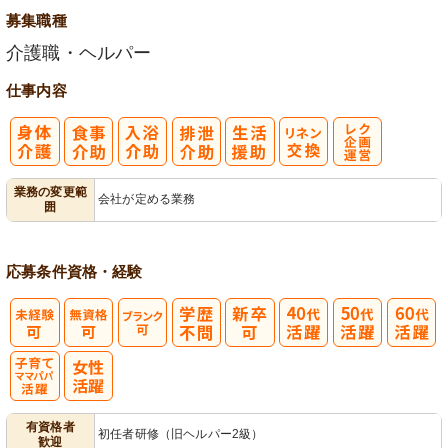
募集職種
介護職・ヘルパー
仕事内容
レク企画・運
業務の変更範
会社が定める業務
囲
営
応募条件
資格・経験
子育てママパ
有資格者
初任者研修（旧ヘルパー2級）
歓迎
パ活躍