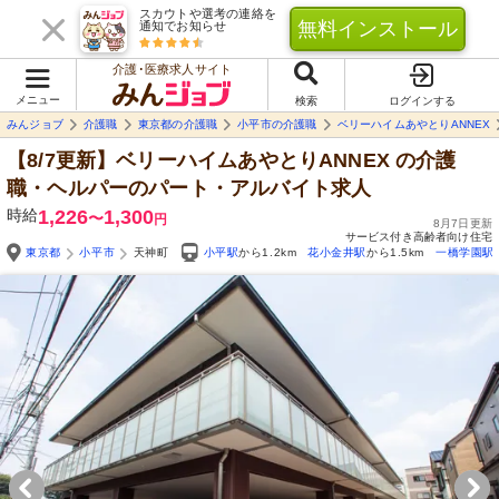
スカウトや選考の連絡を
無料インストール
通知でお知らせ
介護･医療求人サイト
メニュー
検索
ログインする
みんジョブ
介護職
東京都の介護職
小平市の介護職
ベリーハイムあやとりANNEX
【8/7更新】ベリーハイムあやとりANNEX
の介護
職・ヘルパーのパート・アルバイト求人
時給
1,226
1,300
〜
円
8月7日更新
サービス付き高齢者向け住宅
東京都
小平市
天神町
小平駅
から1.2km
花小金井駅
から1.5km
一橋学園駅