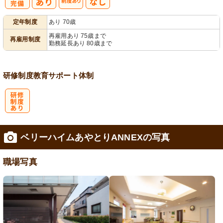
社
再雇用制度あ
定年制度
あり 70歳
会保険完備
り
再雇用あり 75歳まで
再雇用制度
勤務延長あり 80歳まで
研修制度
教育
サポート体制
研
ベリーハイムあやとりANNEXの写真
修制度あり
職場写真