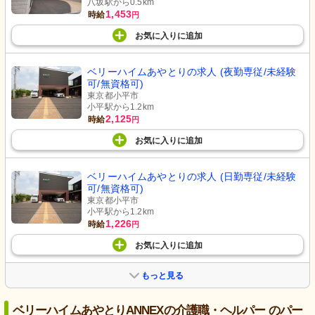
八坂駅から0.5km
1,453
時給
円
お気に入り
に
追加
ベリーハイムあやとりの求人 (夜勤専従/未経験
可/無資格可)
東京都小平市
小平駅から1.2km
2,125
時給
円
お気に入り
に
追加
ベリーハイムあやとりの求人 (日勤専従/未経験
可/無資格可)
東京都小平市
小平駅から1.2km
1,226
時給
円
お気に入り
に
追加
もっと見る
ベリーハイムあやとりANNEXの介護職・ヘルパー のパー