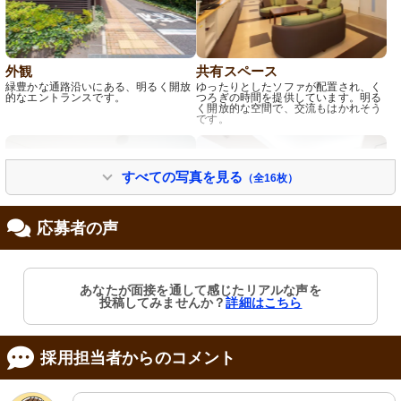
外観
共有スペース
緑豊かな通路沿いにある、明るく開放
ゆったりとしたソファが配置され、く
的なエントランスです。
つろぎの時間を提供しています。明る
く開放的な空間で、交流もはかれそう
です。
すべての写真を見る
（全16枚）
応募者の声
あなたが面接を通して感じたリアルな声を
居室
機能訓練室
投稿してみませんか？
詳細はこちら
清潔感のあふれる明るい空間で、快適
最新設備が整った広々としたスペース
な個室です。窓からの自然光が気持ち
で、明るい雰囲気の中で職員たちがサ
よく差し込みます。
ポートします。
採用担当者からのコメント