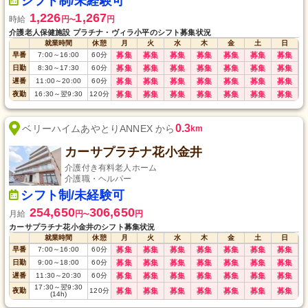
シフト制/未経験可
1,226
1,267
時給
円
円
〜
介護老人保健施設 プラチナ・ヴィラ小平のシフト募集状況
就業時間
休憩
月
火
水
木
金
土
日
早番
7:00
～
16:00
60
分
募集
募集
募集
募集
募集
募集
募集
日勤
8:30
～
17:30
60
分
募集
募集
募集
募集
募集
募集
募集
遅番
11:00
～
20:00
60
分
募集
募集
募集
募集
募集
募集
募集
夜勤
16:30
～
翌9:30
120
分
募集
募集
募集
募集
募集
募集
募集
0.3
ベリーハイムあやとりANNEX から
km
カーサプラチナ花小金井
介護付き有料老人ホーム
介護職・ヘルパー
シフト制/未経験可
254,650
306,650
月給
円
円
〜
カーサプラチナ花小金井のシフト募集状況
就業時間
休憩
月
火
水
木
金
土
日
早番
7:00
～
16:00
60
分
募集
募集
募集
募集
募集
募集
募集
日勤
9:00
～
18:00
60
分
募集
募集
募集
募集
募集
募集
募集
遅番
11:30
～
20:30
60
分
募集
募集
募集
募集
募集
募集
募集
17:30
～
翌9:30
夜勤
120
分
募集
募集
募集
募集
募集
募集
募集
(14h)