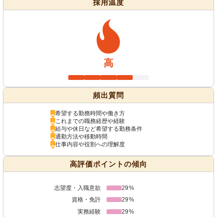
採用温度
高
頻出質問
希望する勤務時間や働き方
これまでの職務経歴や経験
給与や休日など希望する勤務条件
通勤方法や移動時間
仕事内容や役割への理解度
高評価ポイントの傾向
志望度・入職意欲
29%
資格・免許
29%
実務経験
29%