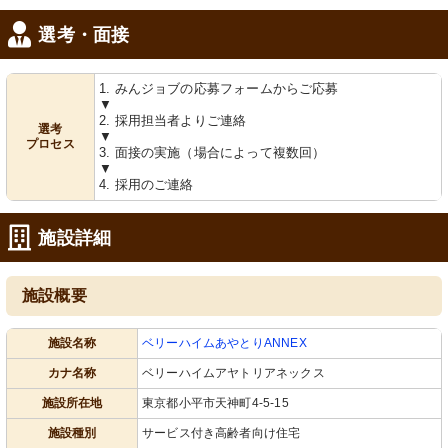
選考・面接
1. みんジョブの応募フォームからご応募
▼
2. 採用担当者よりご連絡
選考
談話室
外観
▼
プロセス
採光と快適な居心地を大切にした空間
広々としたガレージがあり、十分な駐
3. 面接の実施（場合によって複数回）
です。シンプルな家具が落ち着いた雰
車スペースを確保しています。
▼
囲気を演出しています。
4. 採用のご連絡
施設詳細
施設概要
施設名称
ベリーハイムあやとりANNEX
外観
玄関
カナ名称
ベリーハイムアヤトリアネックス
玄関周りは清潔で広々としており、ゆ
開放的なエレベーター前、バリアフリ
ったりとした心地になります。
ー設計で安心してご利用いただけま
施設所在地
東京都小平市天神町4-5-15
す。
施設種別
サービス付き高齢者向け住宅