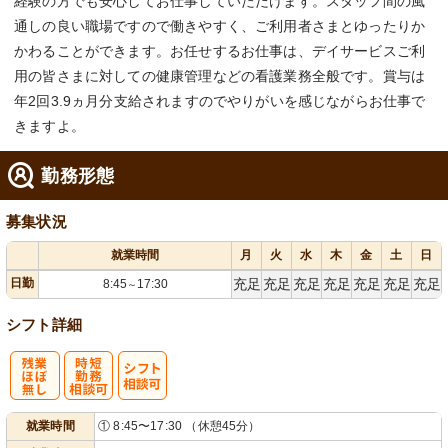
経験の方でも安心してお仕事していただけます。スタッフ間の風
通しの良い職場ですので働きやすく、ご利用者さまとゆったりか
かわることができます。お任せするお仕事は、デイサービスご利
用の皆さまに対しての健康管理などの看護業務全般です。賞与は
年2回3.9ヵ月分支給されますのでやりがいを感じながらお仕事で
きますよ。
勤務形態
募集状況
就業時間
月
火
水
木
金
土
日
日勤
充足
充足
充足
充足
充足
充足
充足
8:45
17:30
～
シフト詳細
残
時短勤務相談
シ
就業時間
① 8:45〜17:30 （休憩45分）
業ほぼなし
可
フト相談可