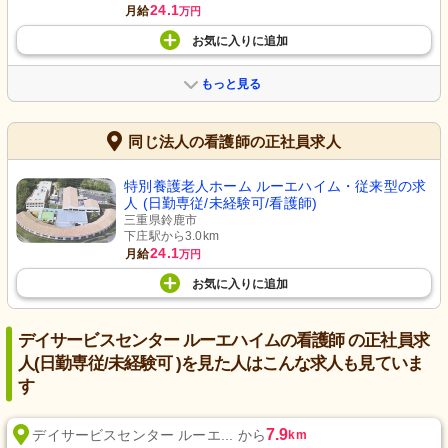
24.1
月給
万円
お気に入り
に
追加
もっと見る
同じ法人の看護師の正社員求人
特別養護老人ホーム ルーエハイム・従来型の求
人 (日勤専従/未経験可/看護師)
三重県鈴鹿市
下庄駅から3.0km
24.1
月給
万円
お気に入り
に
追加
デイサービスセンター ルーエハイムの看護師 の正社員求
人(日勤専従/未経験可 )を見た人はこんな求人も見ていま
す
7.9
デイサービスセンター ルーエ... から
km