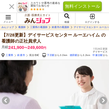
スカウトや選考の連絡を
無料インストール
通知でお知らせ
介護･医療求人サイト
メニュー
検索
ログインする
みんジョブ
看護師
三重県の看護師
鈴鹿市の看護師
デイサービスセンター ルーエ
【7/28更新】デイサービスセンター ルーエハイム
の
看護師の正社員求人
月給
241,900
249,600
〜
円
7月28日更新
デイサービス
三重県
鈴鹿市
長法寺町
下庄駅
から3.0km
徳田駅
から3.2km
中瀬古駅
から3