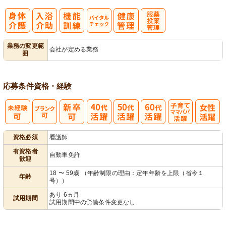
バイタルチェ
服薬・投薬管
業務の変更範
会社が定める業務
囲
ック
理
応募条件
資格・経験
子育てママパ
資格必須
看護師
パ活躍
有資格者
自動車免許
歓迎
18 〜 59歳 （年齢制限の理由：定年年齢を上限（省令１
年齢
号））
あり 6ヵ月
試用期間
試用期間中の労働条件変更なし