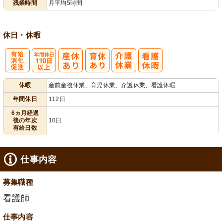
残業時間
月平均5時間
休日・休暇
有
年間休日
休暇
産前産後休業、育児休業、介護休業、看護休暇
給消化促進
110日以上
年間休日
112日
6ヵ月経過
後の年次
10日
有給日数
仕事内容
募集職種
看護師
仕事内容