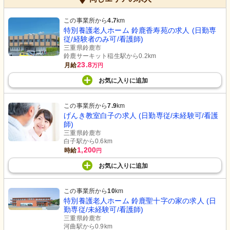
この事業所から
4.7
km
特別養護老人ホーム 鈴鹿香寿苑の求人 (日勤専
従/経験者のみ可/看護師)
三重県鈴鹿市
鈴鹿サーキット稲生駅から0.2km
23.8
月給
万円
お気に入り
に
追加
この事業所から
7.9
km
げんき教室白子の求人 (日勤専従/未経験可/看護
師)
三重県鈴鹿市
白子駅から0.6km
1,200
時給
円
お気に入り
に
追加
この事業所から
10
km
特別養護老人ホーム 鈴鹿聖十字の家の求人 (日
勤専従/未経験可/看護師)
三重県鈴鹿市
河曲駅から0.9km