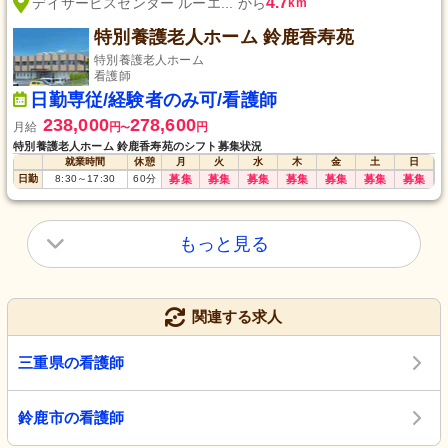
4.7
デイサービスセンター ルーエ... から
km
特別養護老人ホーム 鈴鹿香寿苑
特別養護老人ホーム
看護師
日勤専従/経験者のみ可/看護師
238,000
278,600
月給
円
円
〜
特別養護老人ホーム 鈴鹿香寿苑のシフト募集状況
就業時間
休憩
月
火
水
木
金
土
日
日勤
8:30
～
17:30
60
分
募集
募集
募集
募集
募集
募集
募集
もっと見る
関連する求人
三重県の看護師
鈴鹿市の看護師