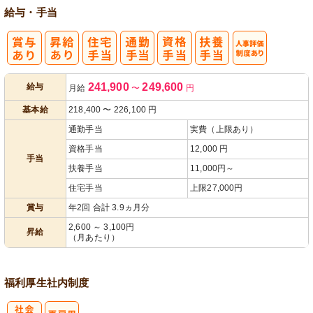
給与・手当
人事評価制度
241,900
249,600
給与
月給
〜
円
あり
基本給
218,400
〜
226,100
円
通勤手当
実費（上限あり）
資格手当
12,000 円
手当
扶養手当
11,000円～
住宅手当
上限27,000円
賞与
年2回 合計 3.9ヵ月分
2,600 ～ 3,100円
昇給
（月あたり）
福利厚生
社内制度