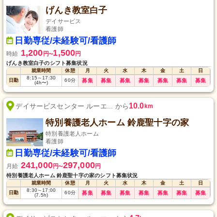
げんき教室白子
デイサービス
看護師
日勤専従/未経験可/看護師
1,200
1,500
時給
円
円
〜
げんき教室白子のシフト募集状況
就業時間
休憩
月
火
水
木
金
土
日
8:15
～
17:30
日勤
60
分
募集
募集
募集
募集
募集
募集
募集
(4h〜)
10.0
デイサービスセンター ルーエ... から
km
特別養護老人ホーム 鈴鹿聖十字の家
特別養護老人ホーム
看護師
日勤専従/未経験可/看護師
241,000
297,000
月給
円
円
〜
特別養護老人ホーム 鈴鹿聖十字の家のシフト募集状況
就業時間
休憩
月
火
水
木
金
土
日
8:30
～
17:00
日勤
60
分
募集
募集
募集
募集
募集
募集
募集
(7.5h)