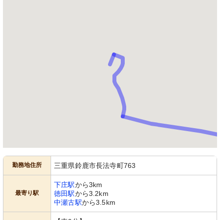
勤務地住所
三重県鈴鹿市長法寺町763
下庄駅
から3km
最寄り駅
徳田駅
から3.2km
中瀬古駅
から3.5km