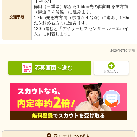
【車6分】
徳田（三重県）駅から1.5km先の御薗町を左方向
（県道５４号線）に進みます。
交通手段
1.9km先を右方向（県道５４号線）に進み、170m
先を斜め右方向に進みます。
120m進むと「デイサービスセンター ルーエハイ
ム」に到着します。
2026/07/28 更新
応募画面
進む
へ
お気に入り
同じエリアの求人