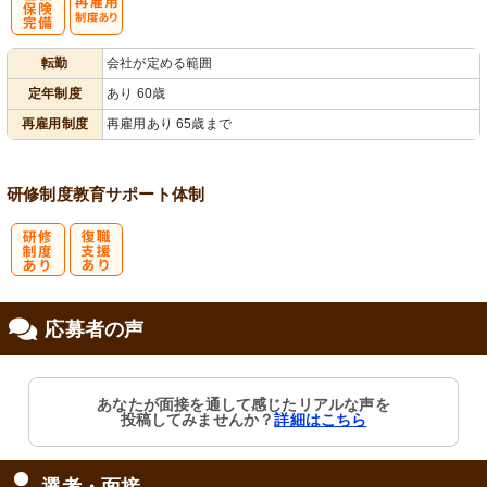
社
再雇用制度あ
転勤
会社が定める範囲
会保険完備
り
定年制度
あり 60歳
再雇用制度
再雇用あり 65歳まで
研修制度
教育
サポート体制
研
復
応募者の声
修制度あり
職支援あり
あなたが面接を通して感じたリアルな声を
投稿してみませんか？
詳細はこちら
選考・面接