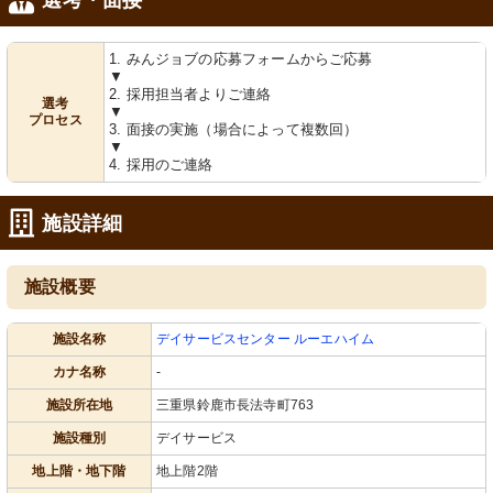
1. みんジョブの応募フォームからご応募
▼
2. 採用担当者よりご連絡
選考
▼
プロセス
3. 面接の実施（場合によって複数回）
▼
4. 採用のご連絡
施設詳細
施設概要
施設名称
デイサービスセンター ルーエハイム
カナ名称
-
施設所在地
三重県鈴鹿市長法寺町763
施設種別
デイサービス
地上階・地下階
地上階2階