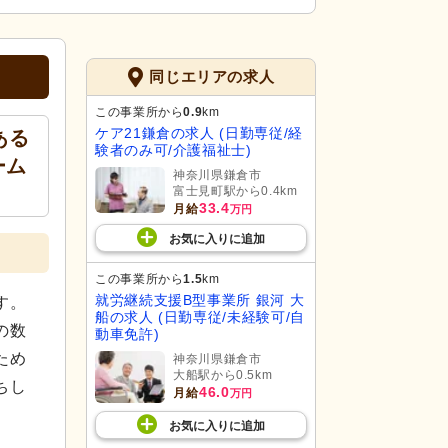
同じエリアの求人
この事業所から
0.9
km
ケア21鎌倉の求人 (日勤専従/経
ある
験者のみ可/介護福祉士)
ーム
神奈川県鎌倉市
富士見町駅から0.4km
33.4
月給
万円
お気に入り
に
追加
この事業所から
1.5
km
就労継続支援B型事業所 銀河 大
す。
船の求人 (日勤専従/未経験可/自
の数
動車免許)
ため
神奈川県鎌倉市
大船駅から0.5km
ちし
46.0
月給
万円
お気に入り
に
追加