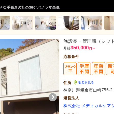
さな手鎌倉の杜の360°パノラマ画像
施設長・管理職（シフト
350,000
月給
円
〜
応募条件
住所
地図を見る
神奈川県鎌倉市山崎756-2
運営法人
株式会社 メディカルケア