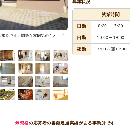
募集状況
就業時間
～
日勤
8:30
17:30
の建物です。閑静な雰囲気のもと、ご
ダイニング
広々とした明るい食
～
日勤
10:00
19:00
す。毎日の食事や交流のひと時を
～
夜勤
17:00
翌10:00
無資格
の応募者の書類通過実績がある事業所です