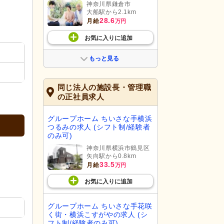
神奈川県鎌倉市
大船駅から2.1km
28.6
月給
万円
お気に入り
に
追加
もっと見る
同じ法人の施設長・管理職
の正社員求人
グループホーム ちいさな手横浜
つるみの求人 (シフト制/経験者
のみ可)
神奈川県横浜市鶴見区
矢向駅から0.8km
33.5
月給
万円
お気に入り
に
追加
グループホーム ちいさな手花咲
く街・横浜こすがやの求人 (シ
フト制/経験者のみ可)