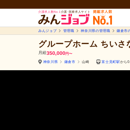
介護求人数No.1
介護･医療求人サイト
みんジョブ
管理職
神奈川県の管理職
鎌倉市
グループホーム ちいさ
月給
350,000
円
〜
神奈川県
鎌倉市
山崎
富士見町駅
から0