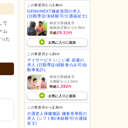
この事業所から
1.8
km
GENKINEXT鎌倉笛田の求人
(日勤専従/未経験可/介護福祉士)
して
神奈川県鎌倉市
湘南深沢駅から0.8km
ーム
29.3
月給
万円
ぴった
お気に入り
に
追加
この事業所から
2
km
デイサービス いこい家 岩瀬の
求人 (日勤専従/経験者のみ可/自
動車免許)
神奈川県鎌倉市
大船駅から1.0km
1,392
時給
円
お気に入り
に
追加
この事業所から
2.5
km
介護老人保健施設 鎌倉幸寿苑の
求人 (シフト制/未経験可/介護福
祉士)