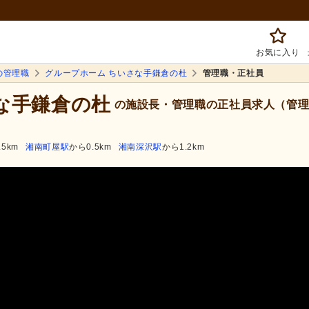
お気に入り
の管理職
グループホーム ちいさな手鎌倉の杜
管理職・正社員
な手鎌倉の杜
の施設長・管理職の正社員求人（管理
.5km
湘南町屋駅
から0.5km
湘南深沢駅
から1.2km