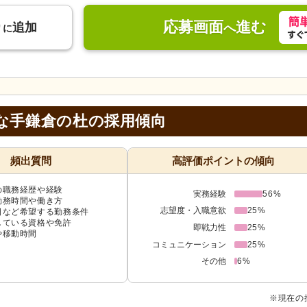
応募画面
進む
り
追加
へ
に
な手鎌倉の杜の採用傾向
頻出質問
高評価ポイントの傾向
の職務経歴や経験
実務経験
56%
勤務時間や働き方
志望度・入職意欲
25%
日など希望する勤務条件
している資格や免許
即戦力性
25%
や移動時間
コミュニケーション
25%
その他
6%
※現在の