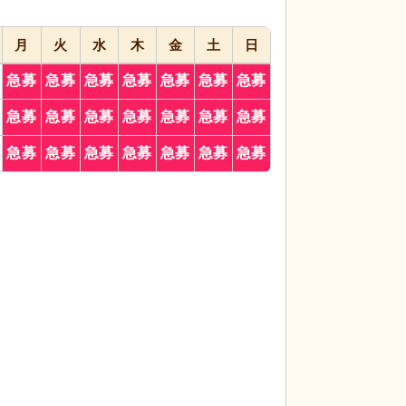
月
火
水
木
金
土
日
急募
急募
急募
急募
急募
急募
急募
堂で、利用者同士が穏やかな会話を楽しんでいま
居室
窓から日の光
急募
急募
急募
急募
急募
急募
急募
ゆったりと過ごせる空間です。
作りを心がけていま
急募
急募
急募
急募
急募
急募
急募