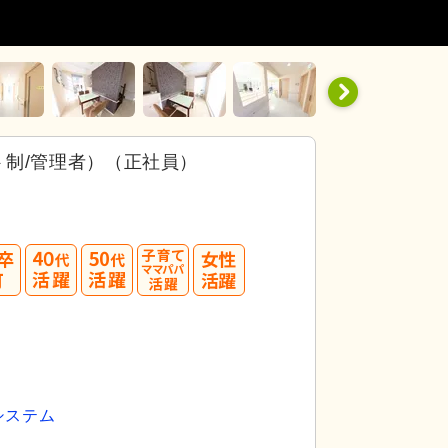
制/管理者）（正社員）
40
50
代活躍
代活躍
システム