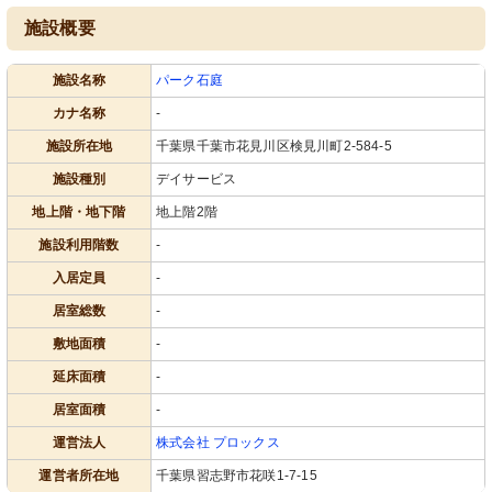
施設概要
施設名称
パーク石庭
カナ名称
-
施設所在地
千葉県千葉市花見川区検見川町2-584-5
施設種別
デイサービス
地上階・地下階
地上階2階
施設利用階数
-
入居定員
-
居室総数
-
敷地面積
-
延床面積
-
居室面積
-
運営法人
株式会社 プロックス
運営者所在地
千葉県習志野市花咲1-7-15