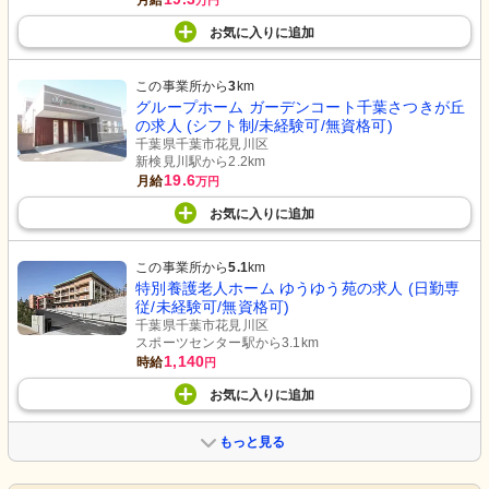
月給
万円
お気に入り
に
追加
この事業所から
3
km
グループホーム ガーデンコート千葉さつきが丘
の求人 (シフト制/未経験可/無資格可)
千葉県千葉市花見川区
新検見川駅から2.2km
19.6
月給
万円
お気に入り
に
追加
この事業所から
5.1
km
特別養護老人ホーム ゆうゆう苑の求人 (日勤専
従/未経験可/無資格可)
千葉県千葉市花見川区
スポーツセンター駅から3.1km
1,140
時給
円
お気に入り
に
追加
もっと見る