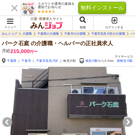
スカウトや選考の連絡を
無料インストール
通知でお知らせ
介護･医療求人サイト
メニュー
検索
ログインする
みんジョブ
介護職
千葉県の介護職
千葉市の介護職
千葉市花見川区の介護職
パ
パーク石庭
の介護職・ヘルパーの正社員求人
月給
215,000
〜
円
デイサービス
千葉県
千葉市
千葉市花見川区
検見川町
検見川駅
から0.5km
新検見川駅