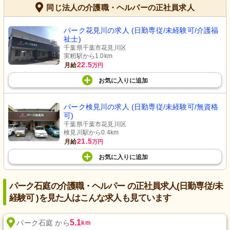
同じ法人の介護職・ヘルパーの正社員求人
パーク花見川の求人 (日勤専従/未経験可/介護福
祉士)
千葉県千葉市花見川区
実籾駅から1.0km
22.5
月給
万円
お気に入り
に
追加
パーク検見川の求人 (日勤専従/未経験可/無資格
可)
千葉県千葉市花見川区
検見川駅から0.4km
21.5
月給
万円
お気に入り
に
追加
パーク石庭の介護職・ヘルパー の正社員求人(日勤専従/未
経験可 )を見た人はこんな求人も見ています
5.1
パーク石庭 から
km