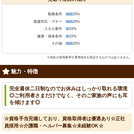
勤務条件
20%
面接対応・マナー
20%
スキル要件
10%
健康・身体条件
10%
その他
20%
※現在の採用基準や選考状況を保証するものではありません。
魅力・特徴
完全週休二日制なのでお休みはしっかり取れる環境
◎ご利用者さまだけでなく、そのご家族の声にも耳
を傾けます◎
☆資格手当完備しており、資格取得者は優遇あり☆正社
員採用☆介護職・ヘルパー募集☆未経験OK☆