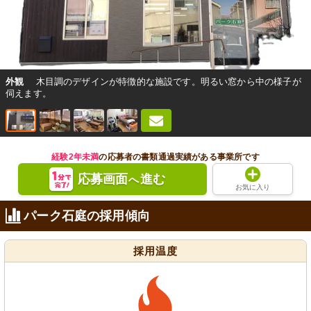
外観
木目調のデザインが特徴的な施設です。明るい窓から中の様子が
伺えます。
経験2年未満
の応募者の書類通過実績がある事業所です
応募画面
進む
へ
お気に入り
パーク石庭の採用傾向
採用温度