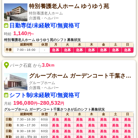
特別養護老人ホーム ゆうゆう苑
特別養護老人ホーム
介護職・ヘルパー
日勤専従/未経験可/無資格可
1,140
時給
円
〜
特別養護老人ホーム ゆうゆう苑のシフト募集状況
就業時間
休憩
月
火
水
木
金
土
日
早番
7:00
～
16:00
-
急募
急募
急募
急募
急募
急募
急募
3.0
パーク石庭 から
km
グループホーム ガーデンコート千葉さつきが丘
グループホーム
介護職・ヘルパー
シフト制/未経験可/無資格可
196,080
280,532
月給
円
円
〜
グループホーム ガーデンコート千葉さつきが丘のシフト募集状況
就業時間
休憩
月
火
水
木
金
土
日
日勤
7:30
～
16:30
60
分
募集
募集
募集
募集
募集
募集
募集
日勤
8:30
～
17:30
60
分
募集
募集
募集
募集
募集
募集
募集
日勤
9:30
～
18:30
60
分
募集
募集
募集
募集
募集
募集
募集
夜勤
16:30
～
翌9:30
60
分
募集
募集
募集
募集
募集
募集
募集