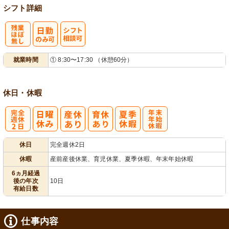
シフト詳細
残
シ
就業時間
① 8:30〜17:30 （休憩60分）
業ほぼなし
フト相談可
休日・休暇
完
年
休日
完全週休2日
全週休2日
末年始休暇
休暇
産前産後休業、育児休業、夏季休暇、年末年始休暇
6ヵ月経過
後の年次
10日
有給日数
仕事内容