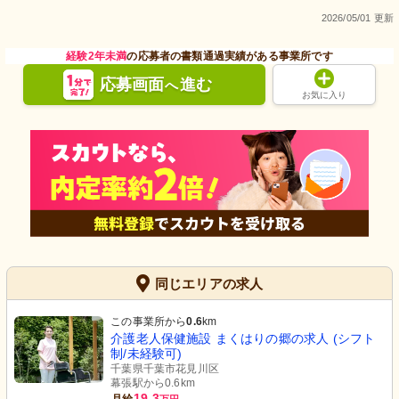
2026/05/01 更新
経験2年未満
の応募者の書類通過実績がある事業所です
応募画面
進む
へ
お気に入り
同じエリアの求人
この事業所から
0.6
km
介護老人保健施設 まくはりの郷の求人 (シフト
制/未経験可)
千葉県千葉市花見川区
幕張駅から0.6km
19.3