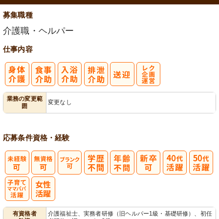
募集職種
介護職・ヘルパー
仕事内容
レク企画・運
業務の変更範
変更なし
囲
営
応募条件
資格・経験
子育てママパ
有資格者
介護福祉士、実務者研修（旧ヘルパー1級・基礎研修）、初任