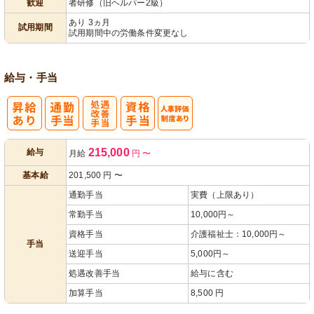
歓迎
者研修（旧ヘルパー2級）
パ活躍
あり 3ヵ月
試用期間
試用期間中の労働条件変更なし
給与・手当
処
人事評価制度
215,000
給与
月給
円
〜
遇改善手当
あり
基本給
201,500
円
〜
通勤手当
実費（上限あり）
常勤手当
10,000円～
資格手当
介護福祉士：10,000円～
手当
送迎手当
5,000円～
処遇改善手当
給与に含む
加算手当
8,500 円