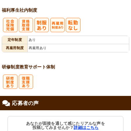
福利厚生
社内制度
社
資格取得支援
再雇用制度あ
定年制度
あり
会保険完備
あり
り
再雇用制度
再雇用あり
研修制度
教育
サポート体制
研
復
応募者の声
修制度あり
職支援あり
あなたが面接を通して感じたリアルな声を
投稿してみませんか？
詳細はこちら