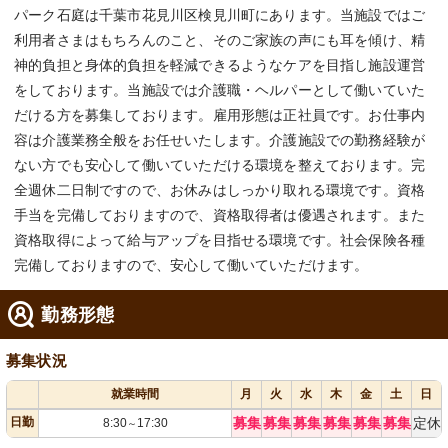
パーク石庭は千葉市花見川区検見川町にあります。当施設ではご
利用者さまはもちろんのこと、そのご家族の声にも耳を傾け、精
神的負担と身体的負担を軽減できるようなケアを目指し施設運営
をしております。当施設では介護職・ヘルパーとして働いていた
だける方を募集しております。雇用形態は正社員です。お仕事内
容は介護業務全般をお任せいたします。介護施設での勤務経験が
ない方でも安心して働いていただける環境を整えております。完
全週休二日制ですので、お休みはしっかり取れる環境です。資格
手当を完備しておりますので、資格取得者は優遇されます。また
資格取得によって給与アップを目指せる環境です。社会保険各種
完備しておりますので、安心して働いていただけます。
勤務形態
募集状況
就業時間
月
火
水
木
金
土
日
日勤
募集
募集
募集
募集
募集
募集
定休
8:30
17:30
～