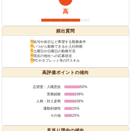
高
頻出質問
給与や休日など希望する勤務条件
いつから勤務できるか入社時期
土曜日や日曜日の勤務可否
現在の他社への応募状況
PCやタブレット等のITスキル
高評価ポイントの傾向
志望度・入職意欲
50%
実務経験
38%
人柄・対人姿勢
38%
通勤利便性
25%
その他
25%
見送り理由の傾向