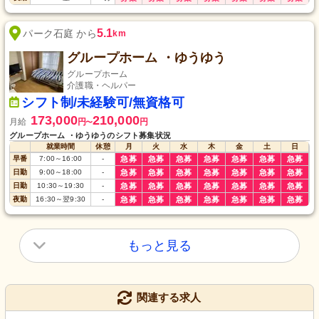
5.1
パーク石庭 から
km
グループホーム ・ゆうゆう
グループホーム
介護職・ヘルパー
シフト制/未経験可/無資格可
173,000
210,000
月給
円
円
〜
グループホーム ・ゆうゆうのシフト募集状況
就業時間
休憩
月
火
水
木
金
土
日
早番
7:00
～
16:00
-
急募
急募
急募
急募
急募
急募
急募
日勤
9:00
～
18:00
-
急募
急募
急募
急募
急募
急募
急募
日勤
10:30
～
19:30
-
急募
急募
急募
急募
急募
急募
急募
夜勤
16:30
～
翌9:30
-
急募
急募
急募
急募
急募
急募
急募
もっと見る
関連する求人