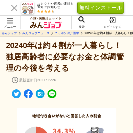
スカウトや選考の連絡を
無料インストール
通知でお知らせ
介護･医療求人サイト
メニュー
検索
ログインする
みんジョブ
みんジョブニュース
ニッポンの介護学
20240年は約４割が一人暮らし
20240年は約４割が一人暮らし！
独居高齢者に必要なお金と体調管
理の今後を考える
最新更新日
2021/05/26