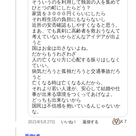
そういうのを利用して独居の人を集めて
ひとつの町にしたらどう？

家賃を３０００円くらいにしたら

それ程生活の負担にもならないし

近所の安否確認もしやすくなると思う。

まあ、でも真剣に高齢者を救おうなんて

考えていないからどんなアイデアが出よ
うと

国はお金は出さないよね。

だからもうわざわざ

人の亡くなり方に心配する振りはしなく
ていい。

病気だろうと孤独だろうと交通事故だろ
うと

亡くなる時は亡くなるんだから。

それより若い人達が、安心して結婚や仕
事が出来る環境をつくってあげなよ。

どっちも出来ないから

国民は不信感を抱いているんじゃないか
な。
X
7
いいね！
返信する
2021年5月27日