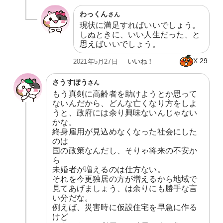
わっくん
さん
現状に満足すればいいでしょう。

しぬときに、いい人生だった、と
思えばいいでしょう。
X
29
いいね！
2021年5月27日
さうすぽう
さん
もう真剣に高齢者を助けようとか思って
ないんだから、どんな亡くなり方をしよ
うと、政府には余り興味ないんじゃない
かな。

終身雇用が見込めなくなった社会にした
のは

国の政策なんだし、そりゃ将来の不安か
ら

未婚者が増えるのは仕方ない。

それを今更独居の方が増えるから地域で
見てあげましょう、は余りにも勝手な言
い分だな。

例えば、災害時に仮設住宅を早急に作る
けど
