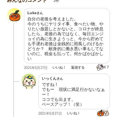
みんなのコメント
2件
Luke
さん
自分の老後を考えました。

今のうちにヤリタイ事、食べたい物、や
りたい放題しとかないと。コロナが終息
したら、老後の為ではなく、毎日エンジ
ョイの為に生きようっと。今から貯めて
も手遅れ老後は金銭的に雨風しのげるか
どうか？　献身的に働き悪い事もしてな
いのに、税金も払って。何かばかばかし
い
X
7
いいね！
返信する
2021年5月27日
いっくん
さん
ですね！

でもー　現状に満足行かないなぁ
ー！

ココでも出ます。

ベースアップ！（笑）
いいね！
2021年5月27日