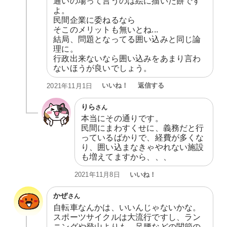
通いの場って言うのは絵に描いた餅です
よ。

民間企業に委ねるなら

そこのメリットも無いとね...

結局、問題となってる囲い込みと同じ論
理に。

行政出来ないなら囲い込みをあまり言わ
ないほうが良いでしょう。
いいね！
返信する
2021年11月1日
りら
さん
本当にその通りです。

民間にまわすくせに、義務だと行
っているばかりで、経費が多くな
り、囲い込まなきゃやれない施設
も増えてますから、、、
いいね！
2021年11月8日
かぜ
さん
自転車なんかは、いいんじゃないかな。

スポーツサイクルは大流行ですし、ラン
ニングや登山よりも、足腰などの関節の