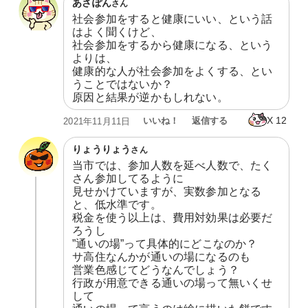
あさぽん
さん
社会参加をすると健康にいい、という話
はよく聞くけど、

社会参加をするから健康になる、という
よりは、

健康的な人が社会参加をよくする、とい
うことではないか？

原因と結果が逆かもしれない。
X
12
いいね！
返信する
2021年11月11日
りょうりょう
さん
当市では、参加人数を延べ人数で、たく
さん参加してるように

見せかけていますが、実数参加となる
と、低水準です。

税金を使う以上は、費用対効果は必要だ
ろうし

”通いの場”って具体的にどこなのか？

サ高住なんかが通いの場になるのも

営業色感じてどうなんでしょう？

行政が用意できる通いの場って無いくせ
して
