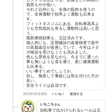
負荷もやや低い。

それと以外にも、全身の筋肉を使うの
で、全身運動で効率よく運動も出来ま
す。

フィットネスジムにある、自転車器具よ
りも空気抵抗も有るし運動性は高いと思
う。

脂肪燃焼効果も、立証済みです。

個人的にも、定期健診の血液検査で血中
の高脂血症が改善していて、今年はメタ
ボ検診を受けなくとも済みました。

色んな景色を見ながら、今までに通った
事も無いような道を通り、更に健康運動
も出来る。

いい事ずくめでしょうか。

但し、無茶して事故には気を付けた方が
良い。

安全ライドは必須です。
いいね！
返信する
2021年10月28日
いちころ
さん
自転車で出かけられるレベルは元