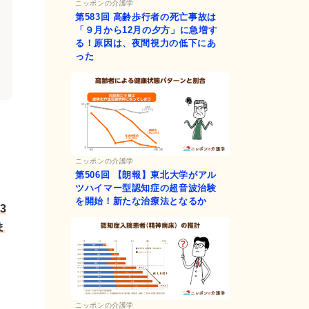
ニッポンの介護学
第583回
高齢歩行者の死亡事故は
「９月から12月の夕方」に急増す
る！原因は、夜間視力の低下にあ
った
ニッポンの介護学
第506回
【朗報】東北大学がアル
ツハイマー型認知症の超音波治験
を開始！新たな治療法となるか
3
ま
ニッポンの介護学