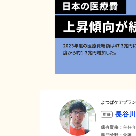
よつばケアプラン
長谷川
監修
保有資格：
主任
専門分野：
介護