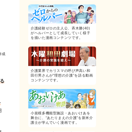
介護経験ゼロの主人公、斉木勝(40)
がヘルパーとして成長していく様子
を描いた漫画コンテンツです。
作成
介護業界でカリスマの呼び声高い和
田行男さんが“理想の介護”を語る動画
コンテンツです。
る
を
用
小規模多機能型施設・あおいけあを
舞台に、“あたりまえの介護”を新米介
護士が学んでいく漫画です。