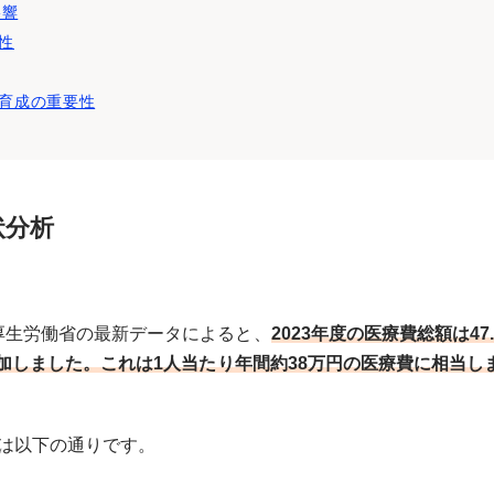
影響
性
育成の重要性
状分析
厚生労働省の最新データによると、
2023年度の医療費総額は47.
増加しました。これは1人当たり年間約38万円の医療費に相当し
推移は以下の通りです。