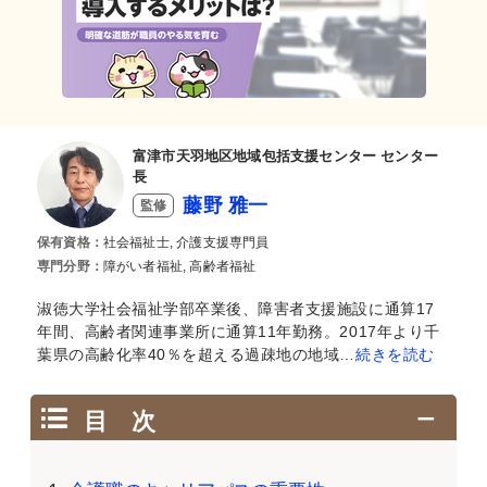
富津市天羽地区地域包括支援センター センター
長
藤野 雅一
監修
保有資格：
社会福祉士, 介護支援専門員
専門分野：
障がい者福祉, 高齢者福祉
淑徳大学社会福祉学部卒業後、障害者支援施設に通算17
年間、高齢者関連事業所に通算11年勤務。2017年より千
葉県の高齢化率40％を超える過疎地の地域…
続きを読む
目 次