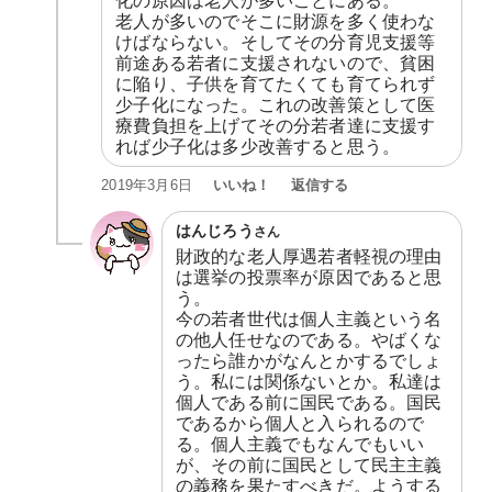
化の原因は老人が多いことにある。

老人が多いのでそこに財源を多く使わな
けばならない。そしてその分育児支援等
前途ある若者に支援されないので、貧困
に陥り、子供を育てたくても育てられず
少子化になった。これの改善策として医
療費負担を上げてその分若者達に支援す
れば少子化は多少改善すると思う。
いいね！
返信する
2019年3月6日
はんじろう
さん
財政的な老人厚遇若者軽視の理由
は選挙の投票率が原因であると思
う。

今の若者世代は個人主義という名
の他人任せなのである。やばくな
ったら誰かがなんとかするでしょ
う。私には関係ないとか。私達は
個人である前に国民である。国民
であるから個人と入られるので
る。個人主義でもなんでもいい
が、その前に国民として民主主義
の義務を果たすべきだ。ようする