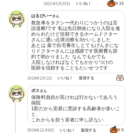
X
15
いいね！
2021年5月23日
はるぴいー
さん
救急車をタクシー代わりにつかうのは言
語道断!です 私は先日肺炎になり入院を進
められたけど信頼できるホームドクター
さんに通い点滴治療を3かいしました

あとは 薬で自宅養生しとてもげんきにな
りドクターさんには感謝です医療費も節
約で助かりました  なんでもかでも

入院しなければなくてもかかりつけの

医師を信頼することもたいせつです
いいね！
返信する
2019年2月2日
ボス
さん
保険料負担が高ければ行かないであろう
病院

1割だから安易に受診する高齢者が多いこ
と、

これからを担う若者に申し訳ない
X
6
いいね！
返信する
2018年12月9日