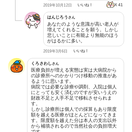
X
41
いいね！
2019年10月12日
はんじろう
さん
あなたのような意識が高い老人が
増えてくれることを願う。しかし
悲しいことに有能より無能のほう
がはるかに多い。
いいね！
2019年3月6日
くろさわし
さん
医療負担が増える実態は実は大病院から
の診療所へのかかりつけ移動の推進があ
るように思います。

病院では必要な診療や調剤、入院は個人
にとっても安く済むのですが安いうえの
財政不足と人手不足で移転させられま
す。

しかし診療所は個人での採算もあり限度
額を越える医療がほとんどになってきま
す。限度額を越えた分は本人の支出以外
から補填されるので当然社会の負担増大
です。
