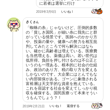
に若者は選挙に行け
いいね！
2019年3月6日
さく
さん
「蜘蛛の糸」じゃないけど、圧倒的多数
の「貧しき国民」が細い糸に我先にと群
がっている情景です。医師へのかかり方
や、投薬の量や、健康への努力を相互批
判してみたところで何ら解決にはなら
い。確かに高齢者は増えている。医療費
も当然増える。薬価は高い。若い世代は
低所得。負担を押し付けるのは不公正と
いうのも一理ある。根本的に社会の仕組
み、政治のあり方、税の取り方を変える
しかないのです。大企業にはとんでもな
い内部留保がある。ゴーンに象徴される
富裕層は天文学的な資産を抱えている。
これを容認する社会を変えてしっかり税
収を確保する。国民医療って本来そうい
うもんでしょう？！
いいね！
返信する
2019年2月21日