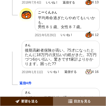
X
13
いいね！
返信する
2018年7月4日
こーくん
さん
平均寿命過ぎたらやめてもいいか
も。

男性８１歳、女性８７歳。
X
12
いいね！
2021年5月29日
さん
後期高齢者保険が高い。75才になったと
たんに18万円の支払いの紙がきた。3万円
づつ6かい払い。驚きです❗家計よりかか
ります。困った??
X
16
いいね！
返信する
2018年1月11日
返信4件
さん
今訳あって整形外科に通っています。リ
要望を送る
目次を見る
ハビリに通っています。そこには元気な