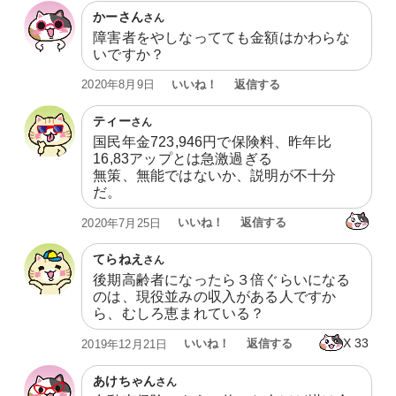
かーさん
さん
障害者をやしなってても金額はかわらな
いですか？
いいね！
返信する
2020年8月9日
ティー
さん
国民年金723,946円で保険料、昨年比
16,83アップとは急激過ぎる

無策、無能ではないか、説明が不十分
だ。
いいね！
返信する
2020年7月25日
てらねえ
さん
後期高齢者になったら３倍ぐらいになる
のは、現役並みの収入がある人ですか
ら、むしろ恵まれている？
X
33
いいね！
返信する
2019年12月21日
あけちゃん
さん