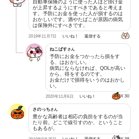
自動車保険のように使った人ほど掛け金
が上昇するようにすべきであると考えま
す。予防にお金を使った人が損するのは
おかしいです。酒やたばこが原因の病気
は保険外にすべきです。
いいね！
返信する
2019年11月7日
ねこばす
さん
予防にお金をつかったら損をす
る、はおかしい。

病気にならなければ、QOLが高い
から、得をするのです。

お金だけで損得をいうのはおかし
い。
X
30
いいね！
2020年11月6日
さのっち
さん
豊かな高齢者は相応の負担をするのが当
たり前。どこで線引すのか、ということ
もあるが。
X
38
いいね！
返信する