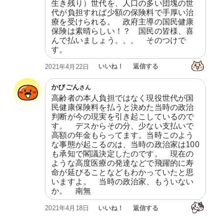
生き残り）世代を、人口の多い団塊の世
代が負担すれば少額の保険料で手厚い治
療を受けられる。　政府主導の国民健康
保険は素晴らしい！？　国民の皆様、喜
んで払いましょう。。。　そのつけで
す。
いいね！
返信する
2021年4月22日
かびごん
さん
高齢者の本人負担ではなく現役世代が国
民健康保険料を払うと決めた当時の政治
判断が今の現実を引き起こしているので
す。　デスからその分、少ない支払いで
高額の年金もらってます。当時このよう
な事態が起こるのは、当時の政治家は100
も承知で閣議決定したのです。　現在の
ような高度医療の発達などで飛躍的に寿
命が延びることなどもわかっていたと思
いますよ。　当時の政治家、もういない
か。　南無
いいね！
返信する
2021年4月18日