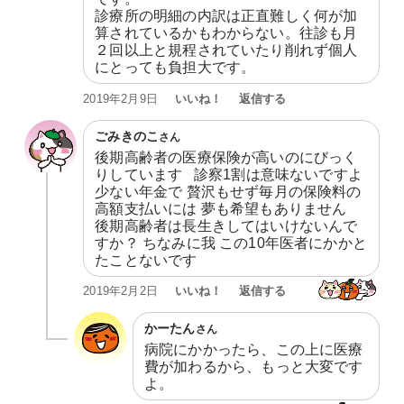
診療所の明細の内訳は正直難しく何が加
算されているかもわからない。往診も月
２回以上と規程されていたり削れず個人
にとっても負担大です。
いいね！
返信する
2019年2月9日
ごみきのこ
さん
後期高齢者の医療保険が高いのにびっく
りしています   診察1割は意味ないですよ   
少ない年金で 贅沢もせず毎月の保険料の
高額支払いには 夢も希望もありません

後期高齢者は長生きしてはいけないんで
すか？ ちなみに我 この10年医者にかかと
たことないです
いいね！
返信する
2019年2月2日
かーたん
さん
病院にかかったら、この上に医療
費が加わるから、もっと大変です
よ。