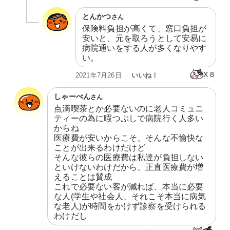
とんかつ
さん
保険料負担が高くて、窓口負担が
安いと、元を取ろうとして安易に
病院通いをする人が多くなりやす
い。
X
8
いいね！
2021年7月26日
しゃーぺん
さん
点滴喫茶とか必要ないのに老人コミュニ
ティーの為に暇つぶしで病院行く人多い
からね

医療費が安いからこそ、そんな不愉快な
ことが出来るわけだけど

そんな彼らの医療費は私達が負担しない
といけないわけだから、正直医療費が増
えることは賛成

これで必要ない客が減れば、本当に必要
な人(学生や社会人、それこそ本当に病気
な老人)が時間をかけず診察を受けられる
わけだし