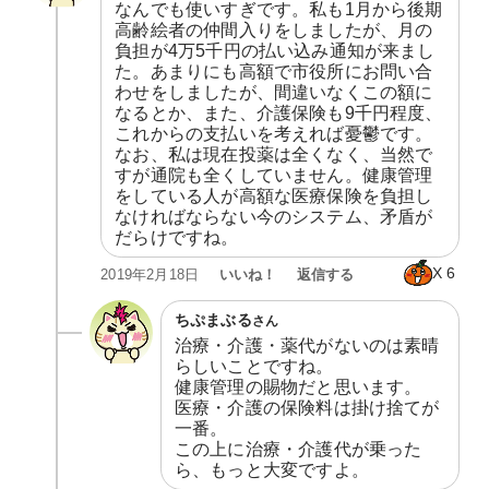
なんでも使いすぎです。私も1月から後期
高齢絵者の仲間入りをしましたが、月の
負担が4万5千円の払い込み通知が来まし
た。あまりにも高額で市役所にお問い合
わせをしましたが、間違いなくこの額に
なるとか、また、介護保険も9千円程度、
これからの支払いを考えれば憂鬱です。
なお、私は現在投薬は全くなく、当然で
すが通院も全くしていません。健康管理
をしている人が高額な医療保険を負担し
なければならない今のシステム、矛盾が
だらけですね。
X
6
いいね！
返信する
2019年2月18日
ちぷまぶる
さん
治療・介護・薬代がないのは素晴
らしいことですね。

健康管理の賜物だと思います。

医療・介護の保険料は掛け捨てが
一番。

この上に治療・介護代が乗った
ら、もっと大変ですよ。