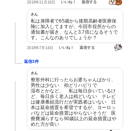
いいね！
返信する
2018年11月16日
さん
私は身障者で65歳から後期高齢者医療保
険に加入してますが、今回市役所からの
通知書が届き、なんと3.7倍になるそうで
す。こんなのありでしょうか？
いいね！
返信する
2018年7月14日
返信3件
さん
整形外科に行ったらお婆ちゃんばかり、
男性は少ない　殆どリハビリで

湿布とかなど。　私は毎日歩いているけ
ど、毎日歩く老人は殆どいない　テレビ
は健康番組流行だが実践者はいない　日
本は延命措置を希望でするが、ヨーロッ
パなどは延命措置はやらないそうだ　医
療費減らすなら90歳以上の延命措置はや
めた方が良い