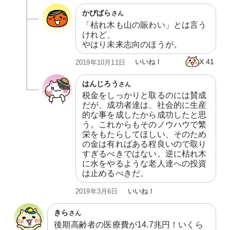
かぴぱら
さん
「枯れ木も山の賑わい」とは言う
けれど、

やはり未来志向のほうが。
X
41
いいね！
2019年10月11日
はんじろう
さん
税金をしっかりと取るのには賛成
だが、成功者達は、社会的に生産
的な事を成したから成功したと思
う。これからもそのノウハウで繁
栄をもたらしてほしい、そのため
の金は有ればある程良いので取り
すぎるべきではない。逆に枯れ木
に水をやるような老人達への投資
は止めるべきだ。
いいね！
2019年3月6日
きら
さん
後期高齢者の医療費が14.7兆円！いくら