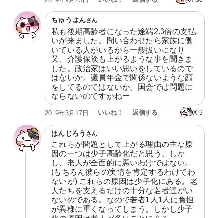
2019年9月25日
ちゅうはん
さん
私も後期高齢者になった途端2.3倍の支払
いが来ました。問い合わせたら家族に働
いている人がいるから一般扱いになり
又、介護保険も上がるような事を聞きま
した。政治家はいい思いをしているので
はないか。議員年金で関係ないような顔
をしてるのではないか。国会では問題に
ならないのですかねー
X
6
いいね！
返信する
2019年3月17日
はんじろう
さん
これらが問題として上がる理由の主な原
因の一つは少子高齢化だと思う。しか
し、老人が全面的に悪いわけではない。
(もちろん彼らの実情を肯定するわけでわ
ないが) これらの原因は少子化にある。老
人たちを支えるだけの十分な若者達がい
ないのである。なので若者1人1人に負担
が異様に重くなってしまう。しかし少子