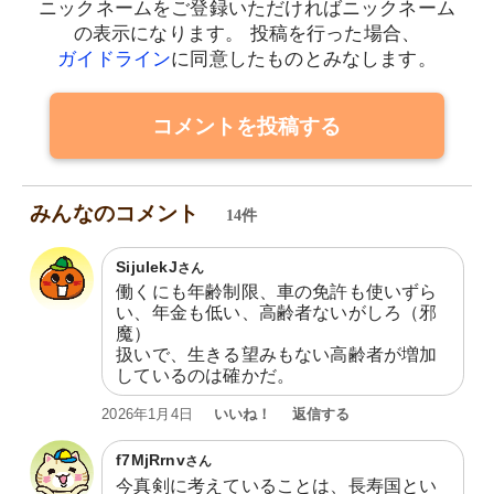
ニックネームをご登録いただければニックネーム
の表示になります。
投稿を行った場合、
ガイドライン
に同意したものとみなします。
コメントを投稿する
みんなのコメント
14件
SijuIekJ
さん
働くにも年齢制限、車の免許も使いずら
い、年金も低い、高齢者ないがしろ（邪
魔）

扱いで、生きる望みもない高齢者が増加
しているのは確かだ。
いいね！
返信する
2026年1月4日
f7MjRrnv
さん
今真剣に考えていることは、長寿国とい