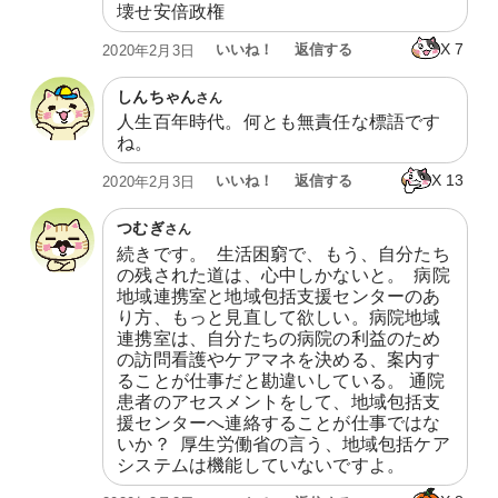
壊せ安倍政権
X
7
いいね！
返信する
2020年2月3日
しんちゃん
さん
人生百年時代。何とも無責任な標語です
ね。
X
13
いいね！
返信する
2020年2月3日
つむぎ
さん
続きです。  生活困窮で、もう、自分たち
の残された道は、心中しかないと。  病院
地域連携室と地域包括支援センターのあ
り方、もっと見直して欲しい。病院地域
連携室は、自分たちの病院の利益のため
の訪問看護やケアマネを決める、案内す
ることが仕事だと勘違いしている。 通院
患者のアセスメントをして、地域包括支
援センターへ連絡することが仕事ではな
いか？  厚生労働省の言う、地域包括ケア
システムは機能していないですよ。