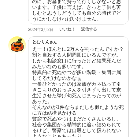
のに、お墓まで持って行くしかないと思
います。子供に言えば、きっと子供も苦
しむと思うしどうしても自分の時代でど
うにかしなければいけません。
いいね！
返信する
2024年3月2日
とむりん
さん
えー！ほんとに2万人を割ったんですか？

割と自殺する人間周囲にいるんですが。

しかも相談窓口に行ったけど結果死んだ
みたいなのも多いです。

特異的に死ぬやつが多い階級・集団に属
してるだけなのかなぁ

一番ひどかったのは家族がカネ払って引
きこもりのおっさんを引きずり出して寮
生活させた挙げ句死んじまったってのが
あった。

そんなのが1件ならまだしも似たような死
に方は結構見かける

貧窮で死ぬやつはまだたくさんいるし、
社会や集団から精神的に追い詰められて
るけど、警察では自殺として扱われない
ようなこともあったり
