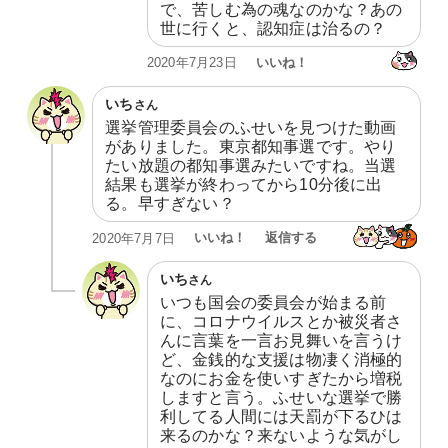
で、苦しむ為の魂なのかな？あの
世に行くと、認知症は治るの？
いいね！
2020年7月23日
いち
さん
選挙管理委員会のふせいを見つけた動画
がありました。東京都知事選です。やり
たい放題の都知事選みたいですね。当選
結果も選挙が終わってから10分後に出
る。早すぎない？
いいね！
返信する
2020年7月7日
いち
さん
いつも国会の委員会が始まる前
に、コロナウイルスとか被災者さ
んに言葉を一言お見舞いを言うけ
ど、金銭的な支援は物凄く消極的
なのにお金を使いすぎたから増税
しますと言う。ふせいな選挙で勝
利してる人間には天罰が下るひは
来るのかな？来ないような気がし