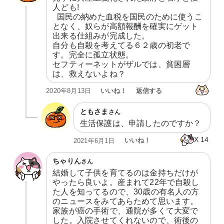
人ども!

  国民の納めた血税を国民のために使うこ
となく、奴らが高額報酬を確実にゲット
出来る仕組みが完成した。

自分も自殺を考えてる６２歳の初老で
す。完全に孤立状態。

セフティーネットがザルでは、貧困層
は、救えないよね？
いいね！
返信する
2020年8月13日
ともさま
さん
生活保護は、申請したのですか？
X
14
いいね！
2021年6月1日
ちゃりん
さん
結婚して子供を育てるのは金持ちだけが
やったら良いよ。産まれて22年で自殺し
た人を知ってるので、30歳の有名人の方
のニュースをみてあらためて思います。
家族が癌の手術で、通院が多くて大変で
した。入院させてくれないので、術後の