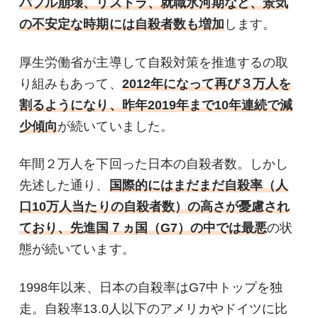
バブル崩壊、リストラ、就職氷河期など、景気
の不安定な時期には自殺者数も増加
します。
厚生労働省が主導して自殺対策を推進するの取
り組みもあって、
2012年になって再び３万人を
割るようになり、昨年2019年まで10年連続で減
少傾向
が続いていました。
年間２万人を下回った日本の自殺者数。しかし
先述した通り、
国際的にはまだまだ自殺率（人
口10万人当たりの自殺者数）の高さが憂慮され
ており、先進国７ヵ国（G7）の中では最悪
の状
態が続いています。
1998年以来、日本の自殺率はG7中トップを独
走。自殺率13.0人以下のアメリカやドイツに比