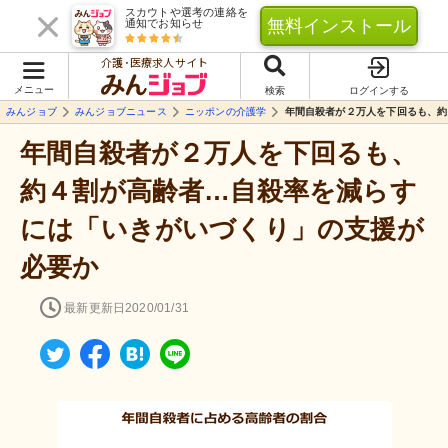
スカウトや選考の連絡を
無料インストール
通知でお知らせ
介護･医療求人サイト
メニュー
検索
ログインする
みんジョブ
みんジョブニュース
ニッポンの介護学
年間自殺者が２万人を下回るも、約
年間自殺者が２万人を下回るも、
約４割が高齢者…自殺率を減らす
には「いきがいづくり」の支援が
必要か
最新更新日
2020/01/31