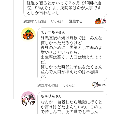
経過を観るとかいって２ヶ月で10回の通
院、95歳ですよ。病院等は命が大事です
としか言わないし
いいね！
返信する
2020年7月23日
てぃーちゃ
さん
終戦直後の焼け野原では、みんな
貧しかっただろうけど、

復興のために、国策として産めよ
増やせよといったら、

出生率は高く、人口は増えたよう
だ。

貧しかった時代に子供をたくさん
産んで人口が増えたのは不思議
だ。
X
25
いいね！
2021年4月3日
ちゃりん
さん
なんか、自殺したら地獄に行くと
か言うけどたまんないね。この世
で苦しんで、あの世でも苦しん