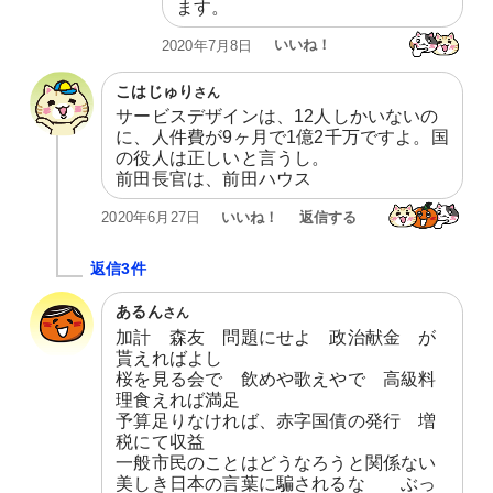
ます。
いいね！
2020年7月8日
こはじゅり
さん
サービスデザインは、12人しかいないの
に、人件費が9ヶ月で1億2千万ですよ。国
の役人は正しいと言うし。

前田長官は、前田ハウス
いいね！
返信する
2020年6月27日
返信3件
あるん
さん
加計　森友　問題にせよ　政治献金　が
貰えればよし

桜を見る会で　飲めや歌えやで　高級料
理食えれば満足

予算足りなければ、赤字国債の発行　増
税にて収益

一般市民のことはどうなろうと関係ない

美しき日本の言葉に騙されるな　　ぶっ