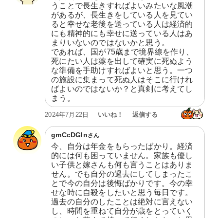
うことで長生きすればよいみたいな風潮
があるが、長生きをしている人を見てい
ると幸せな老後を送っている人は経済的
にも精神的にも幸せに送っている人はあ
まりいないのではないかと思う。

であれば、国が75歳まで境界線を作り、
死にたい人は薬を出して確実に死ぬよう
な準備を手助けすればよいと思う。一つ
の施設に集まって死ぬ人はそこに行けれ
ばよいのではないか？と真剣に考えてし
まう。
いいね！
返信する
2024年7月22日
gmCcDGln
さん
今、自分は年金をもらったばかり。経済
的には何も困っていません。家族も優し
い子供と嫁さんも何も言うことはありま
せん。でも自分の過去にしてしまったこ
とで今の自分は後悔ばかりです。今の幸
せな時に自殺をしたいと思う毎日です。
過去の自分のしたことは絶対に言えない
し、時間を重ねて自分が歳をとっていく