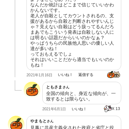
なんだか統計はどこまで信じていいかわ
かんないです。

老人が自殺としてカウントされるの、支
援があるから自殺と判断されやすいんじ
ゃ？見えない自殺はどう扱ってるんだろ

まあでもこういう発表は自殺しない人に
は明るい話題だからいいのかなぁ？

やっぱうちらの民族他人思いの優しい人
達が多いね！

っておもえるでしょ

それはいいことだから適当でもいいのか
もね！
いいね！
返信する
2021年1月16日
ともさま
さん
全国の傾向と、身近な傾向が、一
致するとは限らない。
X
13
いいね！
2021年6月1日
やまもと
さん
見事に共産主義化された政府と省庁と役