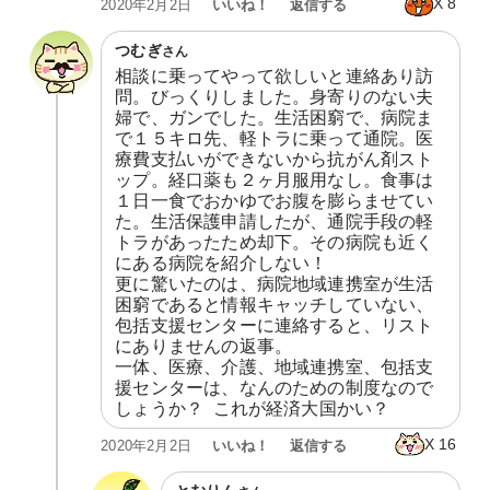
X
8
いいね！
返信する
2020年2月2日
つむぎ
さん
相談に乗ってやって欲しいと連絡あり訪
問。びっくりしました。身寄りのない夫
婦で、ガンでした。生活困窮で、病院ま
で１５キロ先、軽トラに乗って通院。医
療費支払いができないから抗がん剤スト
ップ。経口薬も２ヶ月服用なし。食事は
１日一食でおかゆでお腹を膨らませてい
た。生活保護申請したが、通院手段の軽
トラがあったため却下。その病院も近く
にある病院を紹介しない！

更に驚いたのは、病院地域連携室が生活
困窮であると情報キャッチしていない、
包括支援センターに連絡すると、リスト
にありませんの返事。

一体、医療、介護、地域連携室、包括支
援センターは、なんのための制度なので
しょうか？  これが経済大国かい？
X
16
いいね！
返信する
2020年2月2日