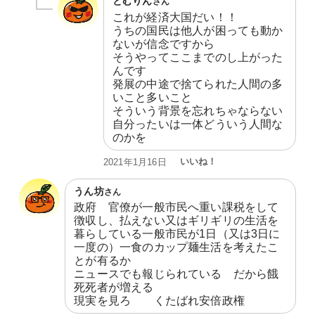
とむりん
さん
これが経済大国だい！！

うちの国民は他人が困っても動か
ないが信念ですから

そうやってここまでのし上がった
んです

発展の中途で捨てられた人間の多
いこと多いこと

そういう背景を忘れちゃならない

自分ったいは一体どういう人間な
のかを
いいね！
2021年1月16日
うん坊
さん
政府　官僚が一般市民へ重い課税をして
徴収し、払えない又はギリギリの生活を
暮らしている一般市民が1日（又は3日に
一度の）一食のカップ麺生活を考えたこ
とが有るか

ニュースでも報じられている　だから餓
死死者が増える

現実を見ろ　　くたばれ安倍政権