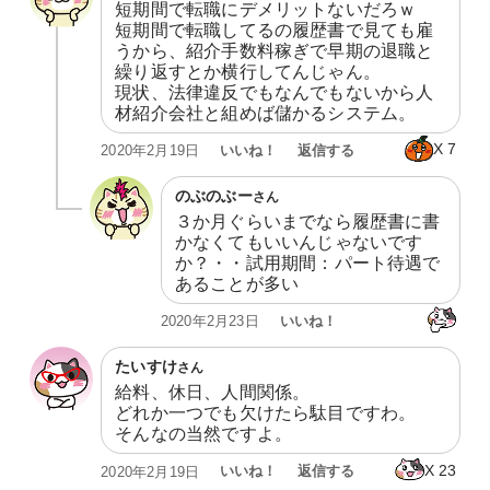
短期間で転職にデメリットないだろｗ

短期間で転職してるの履歴書で見ても雇
うから、紹介手数料稼ぎで早期の退職と
繰り返すとか横行してんじゃん。

現状、法律違反でもなんでもないから人
材紹介会社と組めば儲かるシステム。
X
7
いいね！
返信する
2020年2月19日
のぶのぶー
さん
３か月ぐらいまでなら履歴書に書
かなくてもいいんじゃないです
か？・・試用期間：パート待遇で
あることが多い
いいね！
2020年2月23日
たいすけ
さん
給料、休日、人間関係。

どれか一つでも欠けたら駄目ですわ。

そんなの当然ですよ。
X
23
いいね！
返信する
2020年2月19日