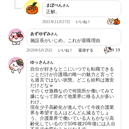
まぼぺん
さん
正解。
いいね！
2021年11月27日
あずゆずみ
さん
施設長がいじめ。これが退職理由
X
19
いいね！
返信する
2020年5月25日
ゆっさん
さん
自分が好きなとこにいつでも転職できる
ことだけが介護職の唯一の魅力と言って
も過言ではない状態。どこも給料は激安
だけどなｗ

そのくせ激務なので何箇所か働いてみて
嫌になって辞めて他業界に移る人が多い
わけ。

現在少子高齢化が進んでいて今後介護業
界を希望する人はどんどん減るでしょ
う。介護業界で働いている人もかなり高
齢化しているので10年後20年後には人出