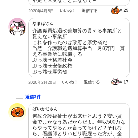
不足で大変なことになるで～
X
29
いいね！
返信する
2020年4月8日
なまぽ
さん
介護職員処遇改善加算の貰える事業所と
貰えない事業所

これを作ったのは政府と厚労省だ

当然　介護職処遇加算手当　月8万円　貰
える事業所に転職する

ぶっ壊せ格差社会

ぶっ壊せ安倍政権

ぶっ壊せ厚労省
X
17
いいね！
返信する
2020年2月20日
返信3件
ぱいかじ
さん
何故介護福祉士が出来たと思う？安い賃
金でまかなう為だからだよ。年収500万な
らやってやるとか言ってるけど？それな
ら、看護師とリハビリ職雇った方が、全