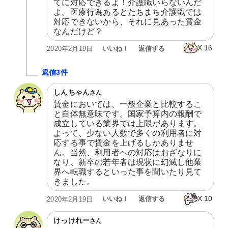
てに対応できるよ！介護職いらないんだ
よ。医療行為あるとたちまち介護職では
対応できないから、それに見あった賃金
なんだけど？
X
16
いいね！
返信する
2020年2月19日
返信3件
しんちゃん
さん
賃金においては、一般企業と比較するこ
と自体無意味です。国家予算内の報酬で
成立している業界では上限があります。
よって、少ない人数で多くの利用者に対
応する事で賃金を上げるしかありませ
ん。当然、利用者への対応はおざなりに
なり、新卒の若年者は現状に幻滅し他業
界へ転職するといった事を聞いたり見て
きました。
X
10
いいね！
返信する
2020年2月19日
けっけれー
さん