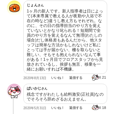
じょん
さん
1ヶ月の新人です。新人指導者は日によっ
て(本来専属で教える人が夜勤や入浴で不
在の時など)違うし教え方もそれぞれ。な
のに、その日の指導担当のやり方を覚え
ていないとかなり叱られる！短期間で全
員のやり方を覚えるなんて無理(わたしの
場合)だし体格差もあるんだから、他スタ
ッフは簡単な方法かもしれないけど私に
とっては手が届かない、柵を取らないと
難しい、そもそも抱えられないなんて事
がある！1ヶ月目でフロアスタッフから見
放されているし。挨拶も無言、移乗を一
緒にお願いすれば不機嫌。
X
21
いいね！
返信する
2020年8月13日
ぱいかじ
さん
残念ですがわたしも給料激安(正社員)なの
でそろそろ辞めざるおえません。
X
18
いいね！
返信する
2020年5月31日