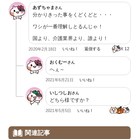
あずちゃま
さん
分かりきった事をくどくどと・・・

ワシが一番理解しとるんじゃ！

国より、介護業界より、誰より！
X
12
いいね！
返信する
2020年2月18日
おくむー
さん
へぇ～
いいね！
2021年6月21日
いしつしお
さん
どちら様ですか？
いいね！
2021年5月5日
関連記事