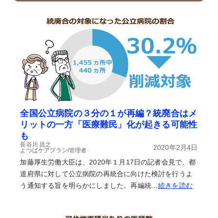
全国公立病院の３分の１が再編？統廃合はメ
リットの一方「医療難民」化が起きる可能性
も
長谷川 昌之
2020年2月4日
よつばケアプラン/管理者
加藤厚生労働大臣は、2020年１月17日の記者会見で、都
道府県に対して公立病院の再統合に向けた検討を行うよ
う通知する旨を明らかにしました。再編統…
続きを読む