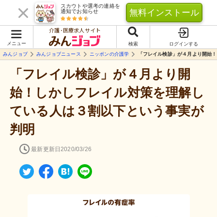
スカウトや選考の連絡を
無料インストール
通知でお知らせ
介護･医療求人サイト
メニュー
検索
ログインする
みんジョブ
みんジョブニュース
ニッポンの介護学
「フレイル検診」が４月より開始！
「フレイル検診」が４月より開
始！しかしフレイル対策を理解し
ている人は３割以下という事実が
判明
最新更新日
2020/03/26