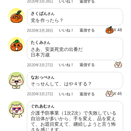
いいね！
返信する
2020年3月28日
さくぱん
さん
党を作ったら？
X
48
いいね！
返信する
2020年3月28日
たくみ
さん
さあ、安楽死党の出番だ

日本万歳
いいね！
返信する
2020年3月27日
なおっぺ
さん
そっせんして、はや４する？
X
45
いいね！
返信する
2020年3月27日
ぐれあむ
さん
介護予防事業（1次2次）で失敗している
自治体が多いから、手を変え、品を変え
て、お題目変えて、継続しようと言う怖
さを感じます。
