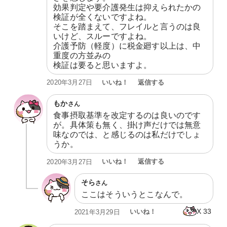
効果判定や要介護発生は抑えられたかの
検証が全くないですよね。

そこを踏まえて、フレイルと言うのは良
いけど、スルーですよね。

介護予防（軽度）に税金廻す以上は、中
重度の方並みの

検証は要ると思いますよ。
いいね！
返信する
2020年3月27日
もか
さん
食事摂取基準を改定するのは良いのです
が。具体策も無く、掛け声だけでは無意
味なのでは、と感じるのは私だけでしょ
うか。
いいね！
返信する
2020年3月27日
そら
さん
ここはそういうとこなんで。
X
33
いいね！
2021年3月29日