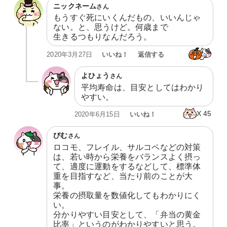
ニックネーム
さん
もうすぐ死にいくんだもの、いいんじゃ
ない。と、思うけど。何歳まで

生きるつもりなんだろう。
いいね！
返信する
2020年3月27日
よひょう
さん
平均寿命は、目安としてはわかり
やすい。
X
45
いいね！
2020年6月15日
びむ
さん
ロコモ、フレイル、サルコペなどの対策
は、若い時から栄養をバランスよく摂っ
て、適度に運動をするなどして、標準体
重を目指すなど、当たり前のことが大
事。

栄養の摂取量を数値化してもわかりにく
い。

分かりやすい目安として、「弁当の黄金
比率」というのがわかりやすいと思う。
