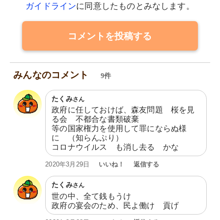
ガイドライン
に同意したものとみなします。
コメントを投稿する
みんなのコメント
9件
たくみ
さん
政府に任しておけば、森友問題　桜を見
る会　不都合な書類破棄

等の国家権力を使用して罪にならぬ様
に　（知らんぷり）

コロナウイルス　も消し去る　かな
いいね！
返信する
2020年3月29日
たくみ
さん
世の中、全て銭もうけ

政府の宴会のため、民よ働け　貢げ