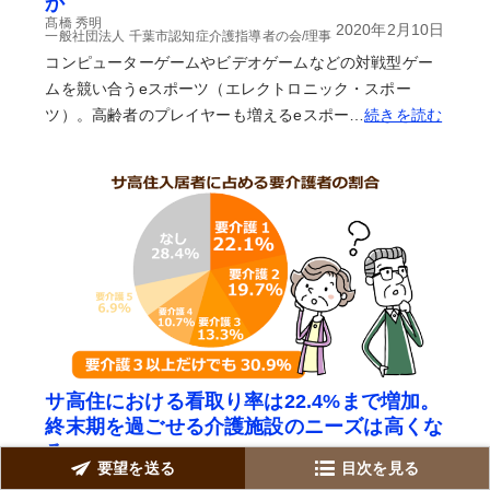
か
髙橋 秀明
2020年2月10日
一般社団法人 千葉市認知症介護指導者の会/理事
コンピューターゲームやビデオゲームなどの対戦型ゲー
ムを競い合うeスポーツ（エレクトロニック・スポー
ツ）。高齢者のプレイヤーも増えるeスポー…
続きを読む
サ高住における看取り率は22.4%まで増加。
終末期を過ごせる介護施設のニーズは高くな
る
要望を送る
目次を見る
長谷川 昌之
2020年2月7日
よつばケアプラン/管理者