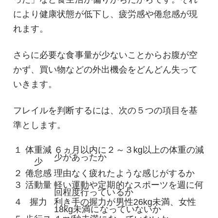
により健康状態が低下し、疲労感や倦怠感が現
れます。
さらに必要な食事量が少ないことからお腹が空
かず、買い物などの外出機会をどんどん失って
いきます。
フレイルを判断するには、次の５つの項目を基
準とします。
１
体重減
６ヵ月以内に２～３kg以上の体重の減
少があったか
少
２
倦怠感
理由なく疲れたような感じがするか
３
活動量
軽い運動や定期的なスポーツを週に何
回程度行っているか
４
握力
利き手の握力が男性26kg未満、女性
18kg未満になっていないか