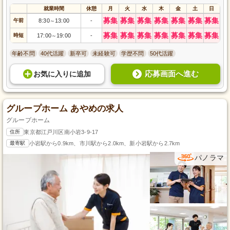
就業時間
休憩
月
火
水
木
金
土
日
募集
募集
募集
募集
募集
募集
募集
午前
8:30
13:00
-
～
募集
募集
募集
募集
募集
募集
募集
時短
17:00
19:00
-
～
年齢不問
40代活躍
新卒可
未経験可
学歴不問
50代活躍
応募画面へ進む
お気に入り
に
追加
グループホーム あやめの求人
グループホーム
住所
東京都江戸川区南小岩3-9-17
最寄駅
小岩駅から0.9km、市川駅から2.0km、新小岩駅から2.7km
パノラマ