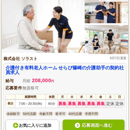
株式会社 ソラスト
8月7日更新
介護付き有料老人ホーム せらび篠崎の介護助手の契約社
員求人
208,000
給与
月給
円
応募要件
無資格可
就業時間
休憩
月
火
水
木
金
土
日
募集
募集
募集
募集
募集
定休
定休
長日
7:00
20:30(8h)
60分
～
未経験可
50代活躍
年齢不問
新卒可
40代活躍
学歴不問
応募画面へ進む
お気に入り
に
追加