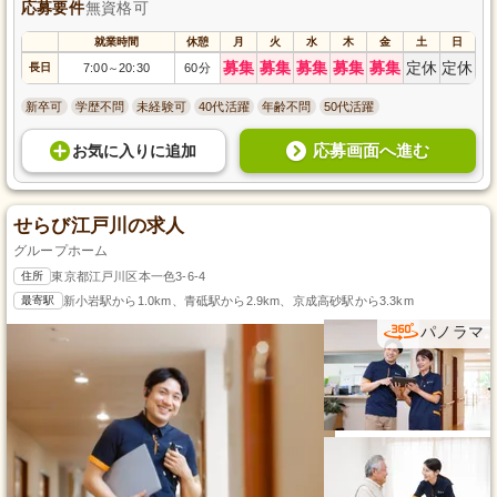
応募要件
無資格可
就業時間
休憩
月
火
水
木
金
土
日
募集
募集
募集
募集
募集
定休
定休
長日
7:00
20:30
60分
～
新卒可
学歴不問
未経験可
40代活躍
年齢不問
50代活躍
応募画面へ進む
お気に入り
に
追加
せらび江戸川の求人
グループホーム
住所
東京都江戸川区本一色3-6-4
最寄駅
新小岩駅から1.0km、青砥駅から2.9km、京成高砂駅から3.3km
パノラマ