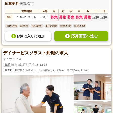
応募要件
無資格可
就業時間
休憩
月
火
水
木
金
土
日
募集
募集
募集
募集
募集
定休
定休
長日
7:00
20:30(8h)
60分
～
50代活躍
新卒可
未経験可
40代活躍
学歴不問
年齢不問
応募画面へ進む
お気に入り
に
追加
デイサービスソラスト船堀の求人
デイサービス
住所
東京都江戸川区松江5-12-14
最寄駅
船堀駅から0.7km、新小岩駅から3.3km、亀戸駅から4.0km