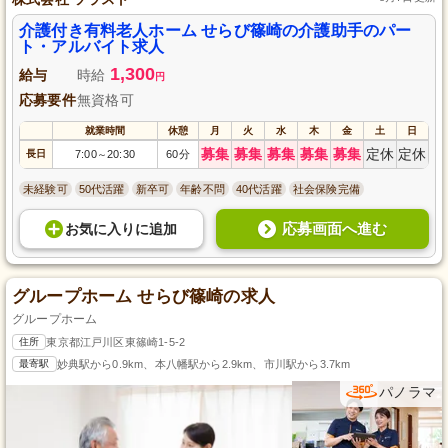
介護付き有料老人ホーム せらび篠崎の介護助手のパー
ト・アルバイト求人
1,300
給与
時給
円
応募要件
無資格可
就業時間
休憩
月
火
水
木
金
土
日
募集
募集
募集
募集
募集
定休
定休
長日
7:00
20:30
60分
～
未経験可
50代活躍
新卒可
年齢不問
40代活躍
社会保険完備
応募画面へ進む
お気に入り
に
追加
グループホーム せらび篠崎の求人
グループホーム
住所
東京都江戸川区東篠崎1-5-2
最寄駅
妙典駅から0.9km、本八幡駅から2.9km、市川駅から3.7km
パノラマ