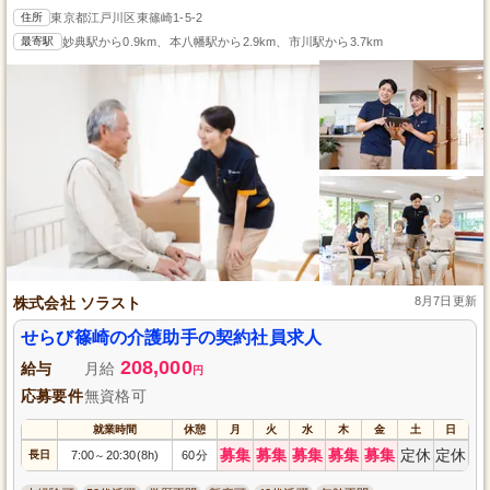
住所
東京都江戸川区東篠崎1-5-2
最寄駅
妙典駅から0.9km、本八幡駅から2.9km、市川駅から3.7km
株式会社 ソラスト
8月7日更新
せらび篠崎の介護助手の契約社員求人
208,000
給与
月給
円
応募要件
無資格可
就業時間
休憩
月
火
水
木
金
土
日
募集
募集
募集
募集
募集
定休
定休
長日
7:00
20:30(8h)
60分
～