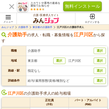
スカウトや選考の連絡を
無料インストール
通知でお知らせ
介護･医療求人サイト
メニュー
ログインする
みんジョブ
介護助手
東京都の介護助手
江戸川区の介護助手求人
介護助手
江戸川区
の求人・転職・募集情報を
から探
す
職種
介護助手
選択
地域
東京都
選択
江戸川区
選択
路線・駅
指定なし
選択
詳細条件
給与/雇用形態/資格/種別など
選択
江戸川区
の介護助手求人の給与相場
正社員
パート・アルバイト
(月収)
(時給)