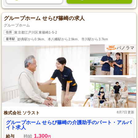
グループホーム せらび篠崎の求人
グループホーム
住所
東京都江戸川区東篠崎1-5-2
最寄駅
妙典駅から0.9km、本八幡駅から2.9km、市川駅から3.7km
パノラマ
株式会社 ソラスト
8月7日更新
グループホーム せらび篠崎の介護助手のパート・アルバ
イト求人
1,300
給与
時給
円