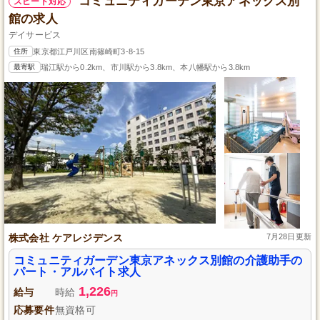
コミュニティガーデン東京アネックス別
スピード対応
館の求人
デイサービス
住所
東京都江戸川区南篠崎町3-8-15
最寄駅
瑞江駅から0.2km、市川駅から3.8km、本八幡駅から3.8km
株式会社 ケアレジデンス
7月28日更新
コミュニティガーデン東京アネックス別館の介護助手の
パート・アルバイト求人
1,226
給与
時給
円
応募要件
無資格可