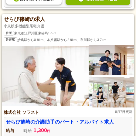
せらび篠崎の求人
小規模多機能型居宅介護
住所
東京都江戸川区東篠崎1-5-2
最寄駅
妙典駅から0.9km、本八幡駅から2.9km、市川駅から3.7km
株式会社 ソラスト
8月7日更新
せらび篠崎の介護助手のパート・アルバイト求人
1,300
給与
時給
円