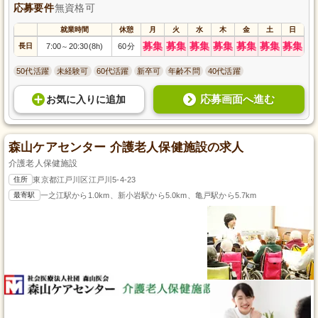
応募要件
無資格可
就業時間
休憩
月
火
水
木
金
土
日
募集
募集
募集
募集
募集
募集
募集
長日
7:00
20:30(8h)
60分
～
50代活躍
未経験可
60代活躍
新卒可
年齢不問
40代活躍
応募画面へ進む
お気に入り
に
追加
森山ケアセンター 介護老人保健施設の求人
介護老人保健施設
住所
東京都江戸川区江戸川5-4-23
最寄駅
一之江駅から1.0km、新小岩駅から5.0km、亀戸駅から5.7km