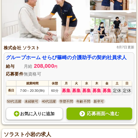
株式会社 ソラスト
8月7日更新
グループホーム せらび篠崎の介護助手の契約社員求人
208,000
給与
月給
円
応募要件
無資格可
就業時間
休憩
月
火
水
木
金
土
日
募集
募集
募集
募集
募集
定休
定休
長日
7:00
20:30(8h)
60分
～
50代活躍
未経験可
40代活躍
学歴不問
年齢不問
新卒可
応募画面へ進む
お気に入り
に
追加
ソラスト小岩の求人