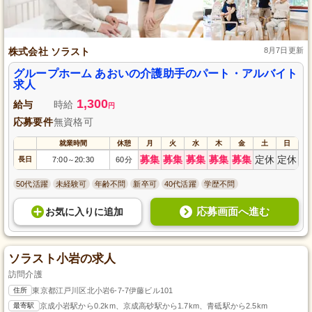
株式会社 ソラスト
8月7日更新
グループホーム あおいの介護助手のパート・アルバイト
求人
1,300
給与
時給
円
応募要件
無資格可
就業時間
休憩
月
火
水
木
金
土
日
募集
募集
募集
募集
募集
定休
定休
長日
7:00
20:30
60分
～
50代活躍
未経験可
年齢不問
新卒可
40代活躍
学歴不問
応募画面へ進む
お気に入り
に
追加
ソラスト小岩の求人
訪問介護
住所
東京都江戸川区北小岩6-7-7伊藤ビル101
最寄駅
京成小岩駅から0.2km、京成高砂駅から1.7km、青砥駅から2.5km