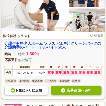
株式会社 ソラスト
8月7日更新
介護付有料老人ホーム ソラスト江戸川グリーンパークの
介護助手のパート・アルバイト求人
1,300
給与
時給
円
応募要件
無資格可
就業時間
休憩
月
火
水
木
金
土
日
募集
募集
募集
募集
募集
募集
募集
長日
7:00
20:30(8h)
60分
～
未経験可
60代活躍
年齢不問
40代活躍
50代活躍
新卒可
応募画面へ進む
お気に入り
に
追加