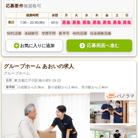
応募要件
無資格可
就業時間
休憩
月
火
水
木
金
土
日
募集
募集
募集
募集
募集
募集
募集
長日
7:00
20:30(8h)
60分
～
50代活躍
未経験可
学歴不問
新卒可
40代活躍
社会保険完備
応募画面へ進む
お気に入り
に
追加
グループホーム あおいの求人
グループホーム
住所
東京都江戸川区南小岩5-19-13
最寄駅
小岩駅から0.9km、新小岩駅から2.4km、市川駅から2.4km
パノラマ