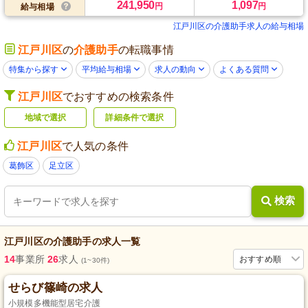
241,950
1,097
円
円
給与相場
江戸川区の介護助手求人の給与相場
江戸川区
の
介護助手
の転職事情
特集から探す
平均給与相場
求人の動向
よくある質問
江戸川区
でおすすめの検索条件
地域で選択
詳細条件で選択
江戸川区
で人気の条件
葛飾区
足立区
検索
江戸川区
の
介護助手
の求人一覧
14
事業所
26
求人
おすすめ順
(1~30件)
せらび篠崎の求人
小規模多機能型居宅介護