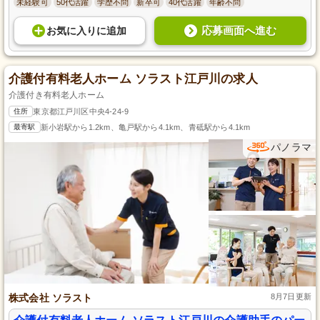
未経験可
50代活躍
学歴不問
新卒可
40代活躍
年齢不問
応募画面へ進む
お気に入り
に
追加
介護付有料老人ホーム ソラスト江戸川の求人
介護付き有料老人ホーム
住所
東京都江戸川区中央4-24-9
最寄駅
新小岩駅から1.2km、亀戸駅から4.1km、青砥駅から4.1km
パノラマ
株式会社 ソラスト
8月7日更新