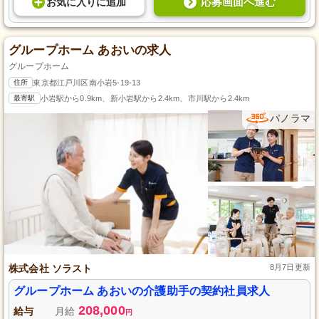
応募画面へ進む
お気に入り
に
追加
グループホーム あおいの求人
グループホーム
住所
東京都江戸川区南小岩5-19-13
最寄駅
小岩駅から0.9km、新小岩駅から2.4km、市川駅から2.4km
パノラマ
株式会社 ソラスト
8月7日更新
グループホーム あおいの介護助手の契約社員求人
208,000
給与
月給
円