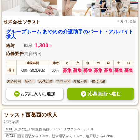
株式会社 ソラスト
8月7日更新
グループホーム あやめの介護助手のパート・アルバイト
求人
1,300
給与
時給
円
応募要件
無資格可
就業時間
休憩
月
火
水
木
金
土
日
募集
募集
募集
募集
募集
募集
募集
長日
7:00
20:30(8h)
60分
～
未経験可
新卒可
50代活躍
学歴不問
年齢不問
40代活躍
応募画面へ進む
お気に入り
に
追加
ソラスト西葛西の求人
訪問介護
住所
東京都江戸川区西葛西6-9-18トリヴァンベール101
最寄駅
西葛西駅から0.2km、新木場駅から3.3km、亀戸駅から4.7km