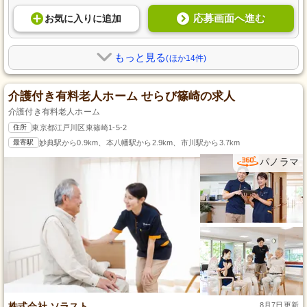
応募画面へ進む
お気に入り
に
追加
もっと見る
(ほか14件)
介護付き有料老人ホーム せらび篠崎の求人
介護付き有料老人ホーム
住所
東京都江戸川区東篠崎1-5-2
最寄駅
妙典駅から0.9km、本八幡駅から2.9km、市川駅から3.7km
パノラマ
株式会社 ソラスト
8月7日更新