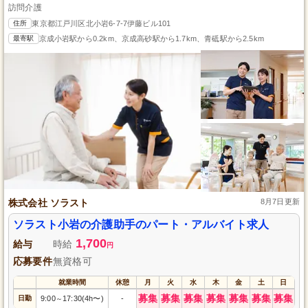
訪問介護
住所
東京都江戸川区北小岩6-7-7伊藤ビル101
最寄駅
京成小岩駅から0.2km、京成高砂駅から1.7km、青砥駅から2.5km
株式会社 ソラスト
8月7日更新
ソラスト小岩の介護助手のパート・アルバイト求人
1,700
給与
時給
円
応募要件
無資格可
就業時間
休憩
月
火
水
木
金
土
日
募集
募集
募集
募集
募集
募集
募集
日勤
9:00
17:30(4h〜)
-
～