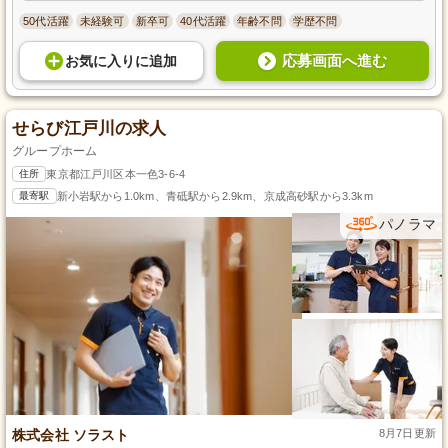
50代活躍
未経験可
新卒可
40代活躍
年齢不問
学歴不問
応募画面へ進む
お気に入り
に
追加
せらび江戸川の求人
グループホーム
住所
東京都江戸川区本一色3-6-4
最寄駅
新小岩駅から1.0km、青砥駅から2.9km、京成高砂駅から3.3km
パノラマ
株式会社 ソラスト
8月7日更新