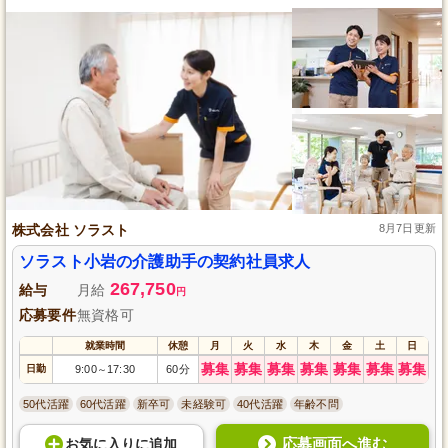
株式会社 ソラスト
8月7日更新
ソラスト小岩の介護助手の契約社員求人
267,750
給与
月給
円
応募要件
無資格可
就業時間
休憩
月
火
水
木
金
土
日
募集
募集
募集
募集
募集
募集
募集
日勤
9:00
17:30
60分
～
50代活躍
60代活躍
新卒可
未経験可
40代活躍
年齢不問
応募画面へ進む
お気に入り
に
追加