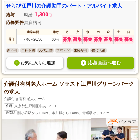
せらび江戸川の介護助手のパート・アルバイト求人
1,300
給与
時給
円
応募要件
無資格可
就業時間
休憩
月
火
水
木
金
土
日
募集
募集
募集
募集
募集
募集
募集
長日
7:00
20:30
60分
～
新卒可
年齢不問
50代活躍
学歴不問
未経験可
40代活躍
応募画面へ進む
お気に入り
に
追加
介護付有料老人ホーム ソラスト江戸川グリーンパーク
の求人
介護付き有料老人ホーム
住所
東京都江戸川区中央1-21-11
最寄駅
新小岩駅から1.4km、市川駅から4.0km、青砥駅から4.2km
パノラマ