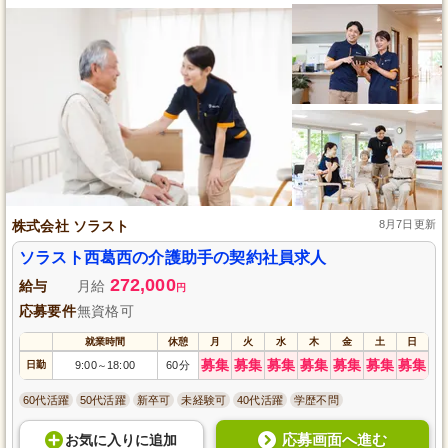
株式会社 ソラスト
8月7日更新
ソラスト西葛西の介護助手の契約社員求人
272,000
給与
月給
円
応募要件
無資格可
就業時間
休憩
月
火
水
木
金
土
日
募集
募集
募集
募集
募集
募集
募集
日勤
9:00
18:00
60分
～
60代活躍
50代活躍
新卒可
未経験可
40代活躍
学歴不問
応募画面へ進む
お気に入り
に
追加