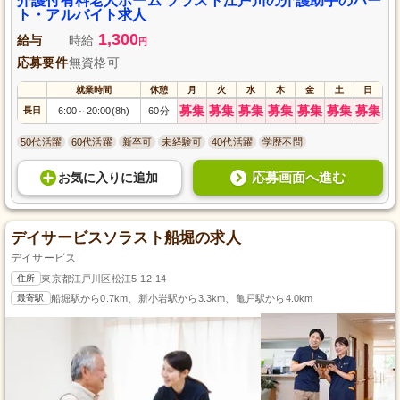
介護付有料老人ホーム ソラスト江戸川の介護助手のパー
ト・アルバイト求人
1,300
給与
時給
円
応募要件
無資格可
就業時間
休憩
月
火
水
木
金
土
日
募集
募集
募集
募集
募集
募集
募集
長日
6:00
20:00(8h)
60分
～
50代活躍
60代活躍
新卒可
未経験可
40代活躍
学歴不問
応募画面へ進む
お気に入り
に
追加
デイサービスソラスト船堀の求人
デイサービス
住所
東京都江戸川区松江5-12-14
最寄駅
船堀駅から0.7km、新小岩駅から3.3km、亀戸駅から4.0km