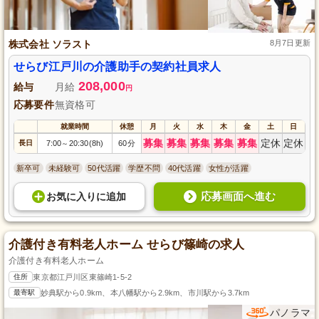
株式会社 ソラスト
8月7日更新
せらび江戸川の介護助手の契約社員求人
208,000
給与
月給
円
応募要件
無資格可
就業時間
休憩
月
火
水
木
金
土
日
募集
募集
募集
募集
募集
定休
定休
長日
7:00
20:30(8h)
60分
～
新卒可
未経験可
50代活躍
学歴不問
40代活躍
女性が活躍
応募画面へ進む
お気に入り
に
追加
介護付き有料老人ホーム せらび篠崎の求人
介護付き有料老人ホーム
住所
東京都江戸川区東篠崎1-5-2
最寄駅
妙典駅から0.9km、本八幡駅から2.9km、市川駅から3.7km
パノラマ