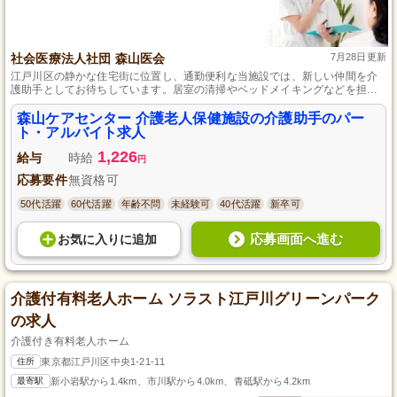
社会医療法人社団 森山医会
7月28日更新
江戸川区の静かな住宅街に位置し、通勤便利な当施設では、新しい仲間を介
護助手としてお待ちしています。居室の清掃やベッドメイキングなどを担う
お仕事で、未経験者でも安心の研修制度が整っており、勤務日数の相談も可
能です。
森山ケアセンター 介護老人保健施設の介護助手のパー
ト・アルバイト求人
1,226
給与
時給
円
応募要件
無資格可
50代活躍
60代活躍
年齢不問
未経験可
40代活躍
新卒可
応募画面へ進む
お気に入り
に
追加
介護付有料老人ホーム ソラスト江戸川グリーンパーク
の求人
介護付き有料老人ホーム
住所
東京都江戸川区中央1-21-11
最寄駅
新小岩駅から1.4km、市川駅から4.0km、青砥駅から4.2km