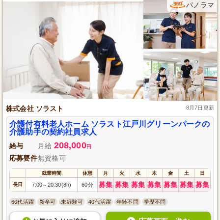
パノラマ
株式会社 ソラスト
8月7日更新
介護付有料老人ホーム ソラスト江戸川グリーンパークの
介護助手の契約社員求人
208,000
給与
月給
円
応募要件
無資格可
就業時間
休憩
月
火
水
木
金
土
日
募集
募集
募集
募集
募集
募集
募集
長日
7:00
20:30(8h)
60分
～
60代活躍
新卒可
未経験可
40代活躍
年齢不問
学歴不問