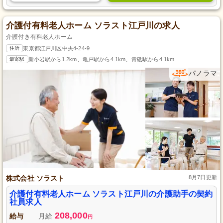
介護付有料老人ホーム ソラスト江戸川の求人
介護付き有料老人ホーム
住所
東京都江戸川区中央4-24-9
最寄駅
新小岩駅から1.2km、亀戸駅から4.1km、青砥駅から4.1km
パノラマ
株式会社 ソラスト
8月7日更新
介護付有料老人ホーム ソラスト江戸川の介護助手の契約
社員求人
208,000
給与
月給
円