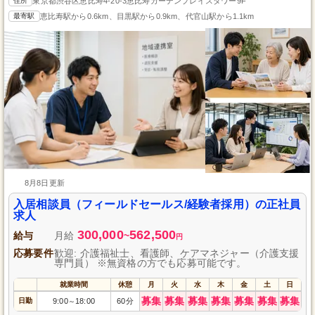
住所
東京都渋谷区恵比寿4-20-3恵比寿ガーデンプレイスタワー9F
最寄駅
恵比寿駅から0.6km、目黒駅から0.9km、代官山駅から1.1km
8月8日更新
入居相談員（フィールドセールス/経験者採用）の正社員
求人
300,000
562,500
給与
月給
~
円
応募要件
歓迎: 介護福祉士、看護師、ケアマネジャー（介護支援
専門員） ※無資格の方でも応募可能です。
就業時間
休憩
月
火
水
木
金
土
日
募集
募集
募集
募集
募集
募集
募集
日勤
9:00
18:00
60分
～