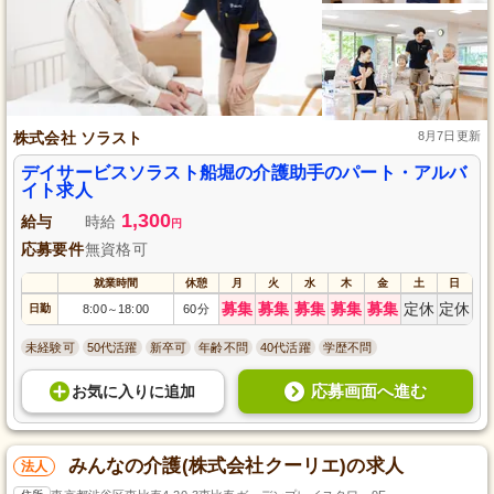
株式会社 ソラスト
8月7日更新
デイサービスソラスト船堀の介護助手のパート・アルバ
イト求人
1,300
給与
時給
円
応募要件
無資格可
就業時間
休憩
月
火
水
木
金
土
日
募集
募集
募集
募集
募集
定休
定休
日勤
8:00
18:00
60分
～
未経験可
50代活躍
新卒可
年齢不問
40代活躍
学歴不問
応募画面へ進む
お気に入り
に
追加
みんなの介護(株式会社クーリエ)の求人
法人