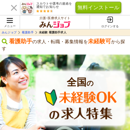
スカウトや選考の連絡を
無料インストール
通知でお知らせ
介護･医療求人サイト
メニュー
ログインする
みんジョブ
看護助手
未経験 看護助手求人
看護助手
未経験可
の求人・転職・募集情報を
から探
す
全国
の