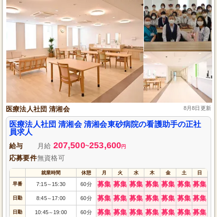
医療法人社団 清湘会
8月8日更新
医療法人社団 清湘会 清湘会東砂病院の看護助手の正社
員求人
207,500
253,600
給与
月給
~
円
応募要件
無資格可
就業時間
休憩
月
火
水
木
金
土
日
募集
募集
募集
募集
募集
募集
募集
早番
7:15
15:30
60分
～
募集
募集
募集
募集
募集
募集
募集
日勤
8:45
17:00
60分
～
募集
募集
募集
募集
募集
募集
募集
日勤
10:45
19:00
60分
～