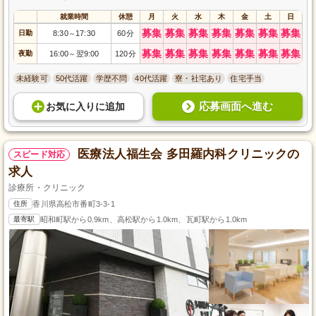
就業時間
休憩
月
火
水
木
金
土
日
募集
募集
募集
募集
募集
募集
募集
日勤
8:30
17:30
60分
～
募集
募集
募集
募集
募集
募集
募集
夜勤
16:00
翌9:00
120分
～
未経験可
50代活躍
学歴不問
40代活躍
寮・社宅あり
住宅手当
応募画面へ進む
お気に入り
に
追加
医療法人福生会 多田羅内科クリニックの
スピード対応
求人
診療所・クリニック
住所
香川県高松市番町3-3-1
最寄駅
昭和町駅から0.9km、高松駅から1.0km、瓦町駅から1.0km