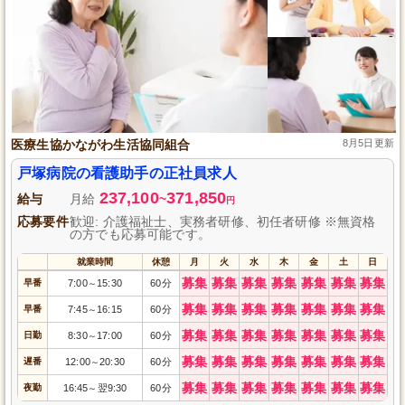
医療生協かながわ生活協同組合
8月5日更新
戸塚病院の看護助手の正社員求人
237,100
371,850
給与
月給
~
円
応募要件
歓迎: 介護福祉士、実務者研修、初任者研修 ※無資格
の方でも応募可能です。
就業時間
休憩
月
火
水
木
金
土
日
募集
募集
募集
募集
募集
募集
募集
早番
7:00
15:30
60分
～
募集
募集
募集
募集
募集
募集
募集
早番
7:45
16:15
60分
～
募集
募集
募集
募集
募集
募集
募集
日勤
8:30
17:00
60分
～
募集
募集
募集
募集
募集
募集
募集
遅番
12:00
20:30
60分
～
募集
募集
募集
募集
募集
募集
募集
夜勤
16:45
翌9:30
60分
～