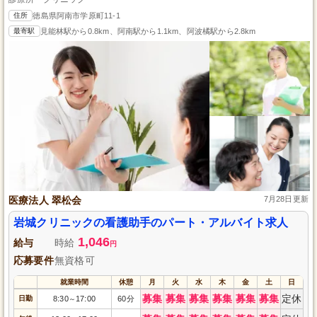
住所
徳島県阿南市学原町11-1
最寄駅
見能林駅から0.8km、阿南駅から1.1km、阿波橘駅から2.8km
医療法人 翠松会
7月28日更新
岩城クリニックの看護助手のパート・アルバイト求人
1,046
給与
時給
円
応募要件
無資格可
就業時間
休憩
月
火
水
木
金
土
日
募集
募集
募集
募集
募集
募集
定休
日勤
8:30
17:00
60分
～