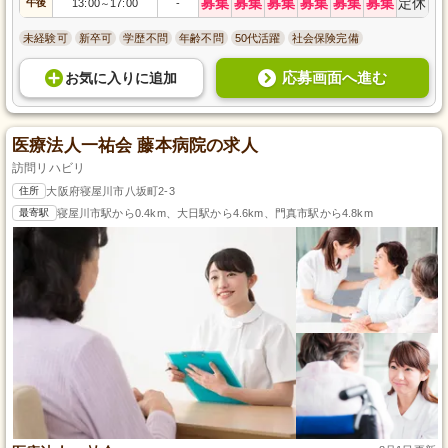
募集
募集
募集
募集
募集
募集
定休
午後
13:00
17:00
-
～
未経験可
新卒可
学歴不問
年齢不問
50代活躍
社会保険完備
応募画面へ進む
お気に入り
に
追加
医療法人一祐会 藤本病院の求人
訪問リハビリ
住所
大阪府寝屋川市八坂町2-3
最寄駅
寝屋川市駅から0.4km、大日駅から4.6km、門真市駅から4.8km