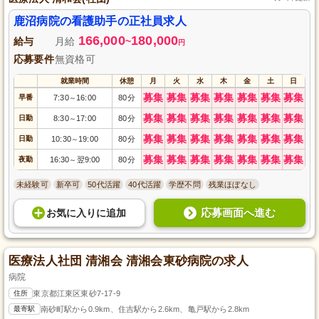
鹿沼病院の看護助手の正社員求人
166,000
180,000
給与
月給
~
円
応募要件
無資格可
就業時間
休憩
月
火
水
木
金
土
日
募集
募集
募集
募集
募集
募集
募集
早番
7:30
16:00
80分
～
募集
募集
募集
募集
募集
募集
募集
日勤
8:30
17:00
80分
～
募集
募集
募集
募集
募集
募集
募集
日勤
10:30
19:00
80分
～
募集
募集
募集
募集
募集
募集
募集
夜勤
16:30
翌9:00
80分
～
未経験可
新卒可
50代活躍
40代活躍
学歴不問
残業ほぼなし
応募画面へ進む
お気に入り
に
追加
医療法人社団 清湘会 清湘会東砂病院の求人
病院
住所
東京都江東区東砂7-17-9
最寄駅
南砂町駅から0.9km、住吉駅から2.6km、亀戸駅から2.8km