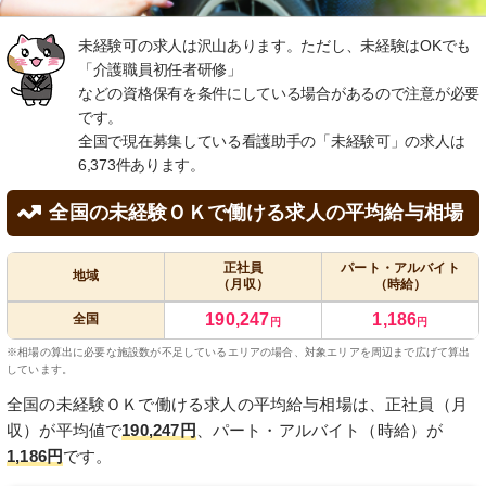
未経験可の求人は沢山あります。ただし、未経験はOKでも
「介護職員初任者研修」
などの資格保有を条件にしている場合があるので注意が必要
です。
全国で現在募集している看護助手の「未経験可」の求人は
6,373件あります。
全国の未経験ＯＫで働ける求人の平均給与相場
正社員
パート・アルバイト
地域
（月収）
（時給）
190,247
1,186
全国
円
円
※相場の算出に必要な施設数が不足しているエリアの場合、対象エリアを周辺まで広げて算出
しています。
全国の未経験ＯＫで働ける求人の平均給与相場は、正社員（月
収）が平均値で
190,247円
、パート・アルバイト（時給）が
1,186円
です。