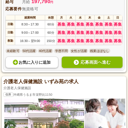
197,790
給与
月給
円
応募要件
無資格可
就業時間
休憩
月
火
水
木
金
土
日
募集
募集
募集
募集
募集
募集
募集
日勤
8:30
17:30
60分
～
募集
募集
募集
募集
募集
募集
募集
日勤
9:00
17:00
60分
～
募集
募集
募集
募集
募集
募集
募集
夜勤
16:30
翌9:00
150分
～
未経験可
50代活躍
40代活躍
学歴不問
女性が活躍
残業ほぼなし
応募画面へ進む
お気に入り
に
追加
介護老人保健施設 いずみ苑の求人
介護老人保健施設
住所
沖縄県うるま市栄野比1150