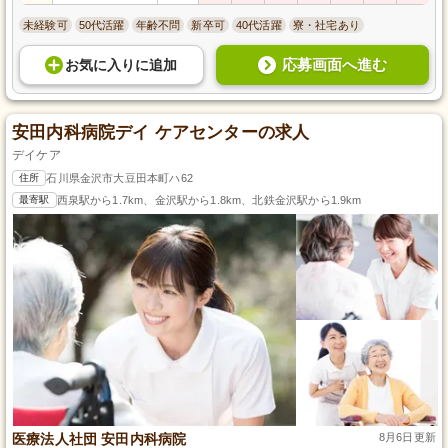
未経験可
50代活躍
年齢不問
新卒可
40代活躍
寮・社宅あり
応募画面へ進む
お気に入り
に
追加
安田内科病院デイ ケアセンターの求人
デイケア
住所
石川県金沢市大豆田本町ハ62
最寄駅
西泉駅から1.7km、金沢駅から1.8km、北鉄金沢駅から1.9km
医療法人社団 安田内科病院
8月6日更新