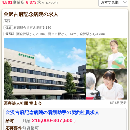
4,801
事業所
6,373
求人
おすすめ順
(1~30件)
金沢古府記念病院の求人
病院
住所
石川県金沢市古府町1-150
最寄駅
西金沢駅から2.6km、野々市駅から3.6km、金沢駅から3.7km
医療法人社団 竜山会
8月6日更新
金沢古府記念病院の看護助手の契約社員求人
216,000
307,500
給与
月給
~
円
応募要件
無資格可