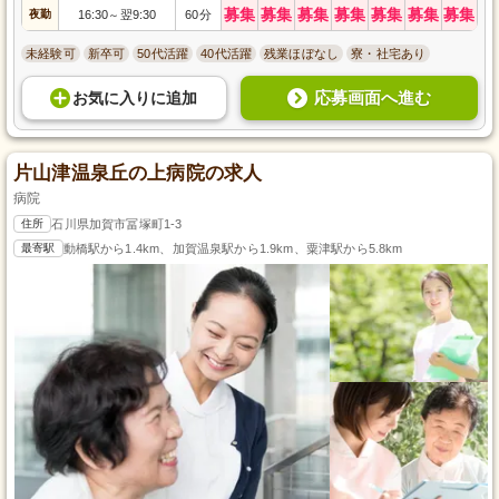
募集
募集
募集
募集
募集
募集
募集
夜勤
16:30
翌9:30
60分
～
未経験可
新卒可
50代活躍
40代活躍
残業ほぼなし
寮・社宅あり
応募画面へ進む
お気に入り
に
追加
片山津温泉丘の上病院の求人
病院
住所
石川県加賀市冨塚町1-3
最寄駅
動橋駅から1.4km、加賀温泉駅から1.9km、粟津駅から5.8km