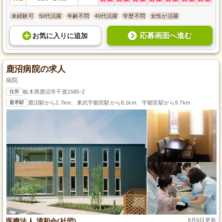
未経験可
50代活躍
年齢不問
40代活躍
学歴不問
女性が活躍
応募画面へ進む
お気に入り
に
追加
鹿沼病院の求人
病院
住所
栃木県鹿沼市千渡1585-2
最寄駅
鹿沼駅から2.7km、東武宇都宮駅から8.1km、宇都宮駅から9.7km
医療法人 清和会(社団)
8月6日更新