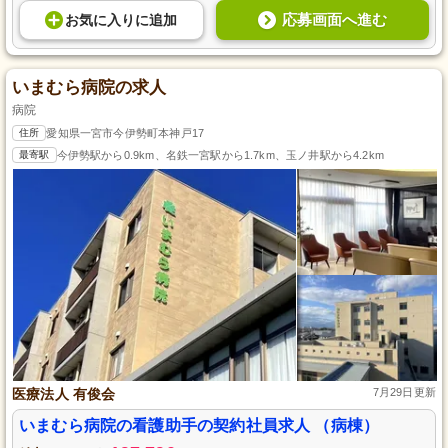
応募画面へ進む
お気に入り
に
追加
いまむら病院の求人
病院
住所
愛知県一宮市今伊勢町本神戸17
最寄駅
今伊勢駅から0.9km、名鉄一宮駅から1.7km、玉ノ井駅から4.2km
医療法人 有俊会
7月29日更新
いまむら病院の看護助手の契約社員求人 （病棟）