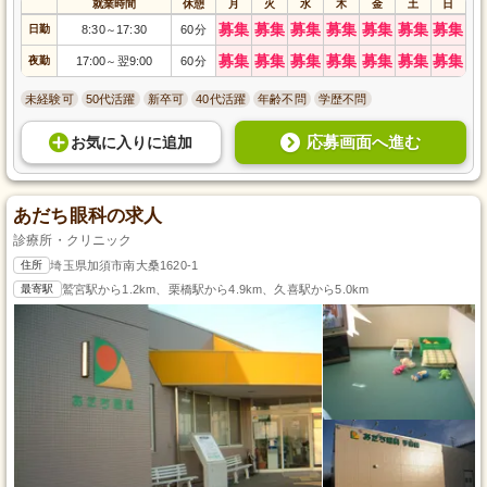
就業時間
休憩
月
火
水
木
金
土
日
募集
募集
募集
募集
募集
募集
募集
日勤
8:30
17:30
60分
～
募集
募集
募集
募集
募集
募集
募集
夜勤
17:00
翌9:00
60分
～
未経験可
50代活躍
新卒可
40代活躍
年齢不問
学歴不問
応募画面へ進む
お気に入り
に
追加
あだち眼科の求人
診療所・クリニック
住所
埼玉県加須市南大桑1620-1
最寄駅
鷲宮駅から1.2km、栗橋駅から4.9km、久喜駅から5.0km