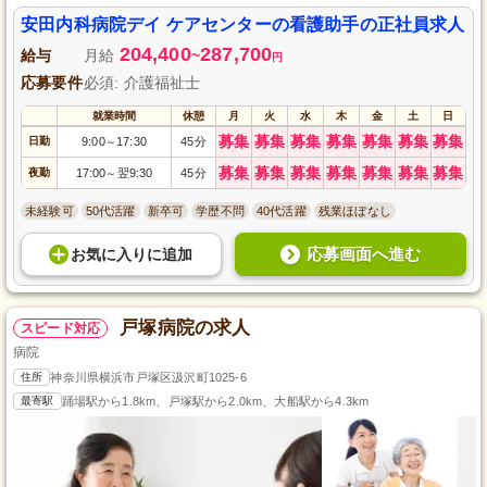
安田内科病院デイ ケアセンターの看護助手の正社員求人
204,400
287,700
給与
月給
~
円
応募要件
必須: 介護福祉士
就業時間
休憩
月
火
水
木
金
土
日
募集
募集
募集
募集
募集
募集
募集
日勤
9:00
17:30
45分
～
募集
募集
募集
募集
募集
募集
募集
夜勤
17:00
翌9:30
45分
～
未経験可
50代活躍
新卒可
学歴不問
40代活躍
残業ほぼなし
応募画面へ進む
お気に入り
に
追加
戸塚病院の求人
スピード対応
病院
住所
神奈川県横浜市戸塚区汲沢町1025-6
最寄駅
踊場駅から1.8km、戸塚駅から2.0km、大船駅から4.3km