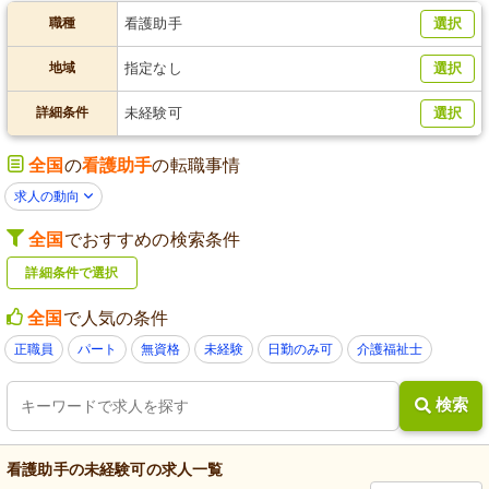
職種
看護助手
選択
地域
指定なし
選択
詳細条件
未経験可
選択
全国
の
看護助手
の転職事情
求人の動向
全国
でおすすめの検索条件
詳細条件で選択
全国
で人気の条件
正職員
パート
無資格
未経験
日勤のみ可
介護福祉士
検索
看護助手
の
未経験可
の求人一覧