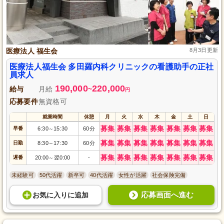
医療法人 福生会
8月3日更新
医療法人福生会 多田羅内科クリニックの看護助手の正社
員求人
190,000
220,000
給与
月給
~
円
応募要件
無資格可
就業時間
休憩
月
火
水
木
金
土
日
募集
募集
募集
募集
募集
募集
募集
早番
6:30
15:30
60分
～
募集
募集
募集
募集
募集
募集
募集
日勤
8:30
17:30
60分
～
募集
募集
募集
募集
募集
募集
募集
遅番
20:00
翌0:00
-
～
未経験可
50代活躍
新卒可
40代活躍
女性が活躍
社会保険完備
応募画面へ進む
お気に入り
に
追加