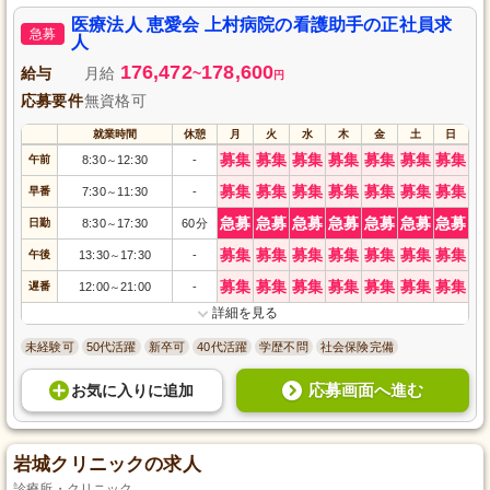
医療法人 恵愛会 上村病院の看護助手の正社員求
急募
人
176,472
178,600
給与
月給
~
円
応募要件
無資格可
就業時間
休憩
月
火
水
木
金
土
日
募集
募集
募集
募集
募集
募集
募集
午前
8:30
12:30
-
～
募集
募集
募集
募集
募集
募集
募集
早番
7:30
11:30
-
～
急募
急募
急募
急募
急募
急募
急募
日勤
8:30
17:30
60分
～
募集
募集
募集
募集
募集
募集
募集
午後
13:30
17:30
-
～
募集
募集
募集
募集
募集
募集
募集
遅番
12:00
21:00
-
～
詳細を見る
未経験可
50代活躍
新卒可
40代活躍
学歴不問
社会保険完備
応募画面へ進む
お気に入り
に
追加
岩城クリニックの求人
診療所・クリニック