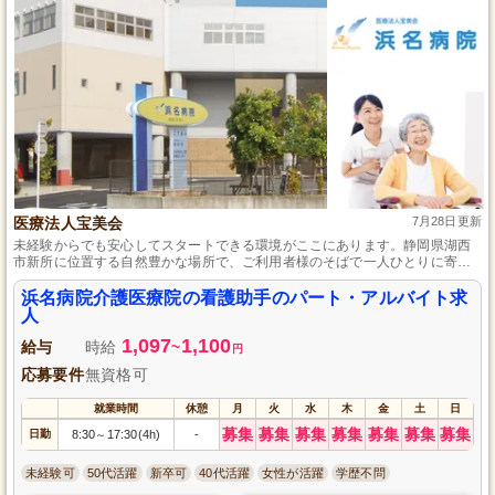
医療法人宝美会
7月28日更新
未経験からでも安心してスタートできる環境がここにあります。静岡県湖西
市新所に位置する自然豊かな場所で、ご利用者様のそばで一人ひとりに寄り
添い、思いやりのあるケアを提供している施設です。経験を積みながら、多
くの方に支えられながら成長していける機会を提供いたします。
浜名病院介護医療院の看護助手のパート・アルバイト求
人
1,097
1,100
給与
時給
~
円
応募要件
無資格可
就業時間
休憩
月
火
水
木
金
土
日
募集
募集
募集
募集
募集
募集
募集
日勤
8:30
17:30(4h)
-
～
未経験可
50代活躍
新卒可
40代活躍
女性が活躍
学歴不問