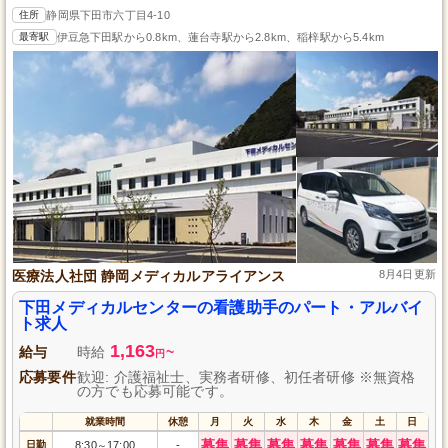
住所
静岡県下田市六丁目4-10
最寄駅
伊豆急下田駅から0.8km、蓮台寺駅から2.8km、稲梓駅から5.4km
医療法人社団 静岡メディカルアライアンス
8月4日更新
下田メディカルセンターの看護助手のパート・アルバイ
ト求人
1,163
給与
時給
~
円
応募要件
歓迎: 介護福祉士、実務者研修、初任者研修 ※無資格
の方でも応募可能です。
就業時間
休憩
月
火
水
木
金
土
日
募集
募集
募集
募集
募集
募集
募集
日勤
8:30
17:00
-
～