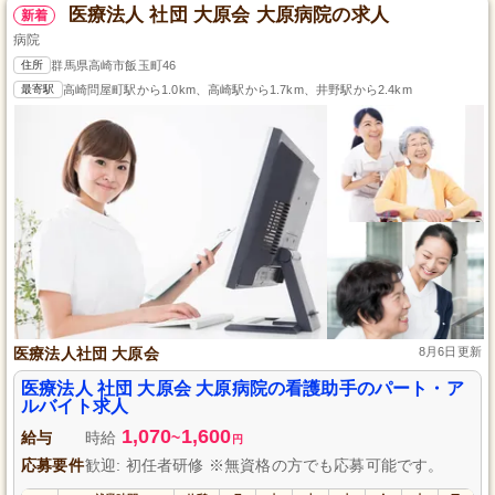
医療法人 社団 大原会 大原病院の求人
新着
病院
住所
群馬県高崎市飯玉町46
最寄駅
高崎問屋町駅から1.0km、高崎駅から1.7km、井野駅から2.4km
医療法人社団 大原会
8月6日更新
医療法人 社団 大原会 大原病院の看護助手のパート・ア
ルバイト求人
1,070
1,600
給与
時給
~
円
応募要件
歓迎: 初任者研修 ※無資格の方でも応募可能です。