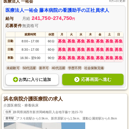
医療法人 一祐会
8月1日更新
医療法人一祐会 藤本病院の看護助手の正社員求人
241,750
274,750
給与
月給
~
円
応募要件
無資格可
就業時間
休憩
月
火
水
木
金
土
日
募集
募集
募集
募集
募集
募集
募集
日勤
8:00
17:00
60分
～
募集
募集
募集
募集
募集
募集
募集
日勤
8:30
17:00
60分
～
募集
募集
募集
募集
募集
募集
募集
夜勤
16:30
翌9:00
90分
～
未経験可
50代活躍
新卒可
40代活躍
学歴不問
社会保険完備
応募画面へ進む
お気に入り
に
追加
浜名病院介護医療院の求人
介護医療院・療養病床
住所
静岡県湖西市新所岡崎梅田入会地字藤ケ池15-70
最寄駅
アスモ前駅から0.9km、新所原駅から1.5km、運動公園前駅から6.8km