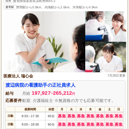
住所
愛知県知多郡美浜町野間45-2
最寄駅
野間駅から0.8km、内海駅から2.6km、河和駅から4.9km
医療法人 瑞心会
7月28日更新
渡辺病院の看護助手の正社員求人
197,927
265,212
給与
月給
~
円
応募要件
歓迎: 介護福祉士 ※無資格の方でも応募可能です。
就業時間
休憩
月
火
水
木
金
土
日
募集
募集
募集
募集
募集
募集
募集
日勤
8:30
17:30
60分
～
募集
募集
募集
募集
募集
募集
募集
日勤
9:00
18:00
60分
～