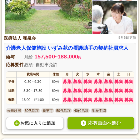
医療法人 和泉会
8月6日更新
介護老人保健施設 いずみ苑の看護助手の契約社員求人
157,500
188,000
給与
月給
~
円
応募要件
必須: 自動車免許
就業時間
休憩
月
火
水
木
金
土
日
募集
募集
募集
募集
募集
募集
募集
早番
0:30
9:30
60分
～
募集
募集
募集
募集
募集
募集
募集
日勤
8:30
17:30
60分
～
募集
募集
募集
募集
募集
募集
募集
夜勤
16:00
翌1:00
60分
～
未経験可
60代活躍
新卒可
50代活躍
40代活躍
学歴不問
応募画面へ進む
お気に入り
に
追加