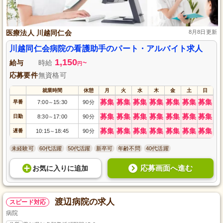
医療法人 川越同仁会
8月8日更新
川越同仁会病院の看護助手のパート・アルバイト求人
1,150
給与
時給
~
円
応募要件
無資格可
就業時間
休憩
月
火
水
木
金
土
日
募集
募集
募集
募集
募集
募集
募集
早番
7:00
15:30
90分
～
募集
募集
募集
募集
募集
募集
募集
日勤
8:30
17:00
90分
～
募集
募集
募集
募集
募集
募集
募集
遅番
10:15
18:45
90分
～
未経験可
60代活躍
50代活躍
新卒可
年齢不問
40代活躍
応募画面へ進む
お気に入り
に
追加
渡辺病院の求人
スピード対応
病院