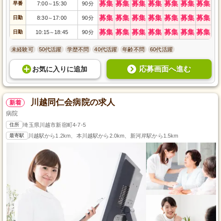
募集
募集
募集
募集
募集
募集
募集
早番
7:00
15:30
90分
～
募集
募集
募集
募集
募集
募集
募集
日勤
8:30
17:00
90分
～
募集
募集
募集
募集
募集
募集
募集
日勤
10:15
18:45
90分
～
未経験可
50代活躍
学歴不問
40代活躍
年齢不問
60代活躍
応募画面へ進む
お気に入り
に
追加
川越同仁会病院の求人
新着
病院
住所
埼玉県川越市新宿町4-7-5
最寄駅
川越駅から1.2km、本川越駅から2.0km、新河岸駅から1.5km