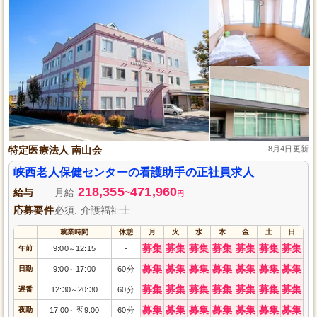
特定医療法人 南山会
8月4日更新
峡西老人保健センターの看護助手の正社員求人
218,355
471,960
給与
月給
~
円
応募要件
必須: 介護福祉士
就業時間
休憩
月
火
水
木
金
土
日
募集
募集
募集
募集
募集
募集
募集
午前
9:00
12:15
-
～
募集
募集
募集
募集
募集
募集
募集
日勤
9:00
17:00
60分
～
募集
募集
募集
募集
募集
募集
募集
遅番
12:30
20:30
60分
～
募集
募集
募集
募集
募集
募集
募集
夜勤
17:00
翌9:00
60分
～