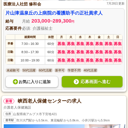
医療法人社団 修和会
7月28日更新
片山津温泉丘の上病院の看護助手の正社員求人
203,000
289,300
給与
月給
~
円
応募要件
必須: 介護福祉士
就業時間
休憩
月
火
水
木
金
土
日
募集
募集
募集
募集
募集
募集
募集
早番
7:30
16:30
60分
～
募集
募集
募集
募集
募集
募集
募集
日勤
8:30
17:30
60分
～
募集
募集
募集
募集
募集
募集
募集
日勤
10:00
19:00
60分
～
未経験可
50代活躍
60代活躍
新卒可
学歴不問
40代活躍
応募画面へ進む
お気に入り
に
追加
峡西老人保健センターの求人
新着
介護老人保健施設
住所
山梨県南アルプス市下宮地421
最寄駅
市川大門駅から5.5km、東花輪駅から5.8km、小井川駅から5.9km