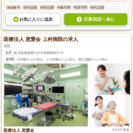
未経験可
50代活躍
60代活躍
年齢不問
学歴不問
40代活躍
応募画面へ進む
お気に入り
に
追加
医療法人 恵愛会 上村病院の求人
病院
住所
鹿児島県薩摩川内市東開聞町9-22
最寄駅
川内駅から0.9km、上川内駅から2.2km、隈之城駅から2.8km
医療法人 恵愛会
8月4日更新