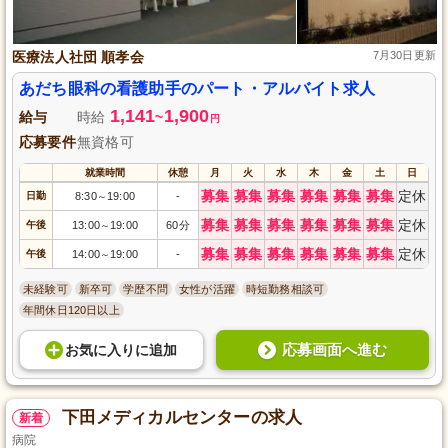
医療法人社団 順孝会
7月30日更新
あだち眼科の看護助手のパート・アルバイト求人
1,141
1,900
給与
時給
~
円
応募要件
無資格可
就業時間
休憩
月
火
水
木
金
土
日
募集
募集
募集
募集
募集
募集
定休
日勤
8:30
19:00
-
～
募集
募集
募集
募集
募集
募集
定休
午後
13:00
19:00
60分
～
募集
募集
募集
募集
募集
募集
定休
午後
14:00
19:00
-
～
未経験可
新卒可
学歴不問
女性が活躍
時短勤務相談可
年間休日120日以上
応募画面へ進む
お気に入り
に
追加
下田メディカルセンターの求人
新着
病院