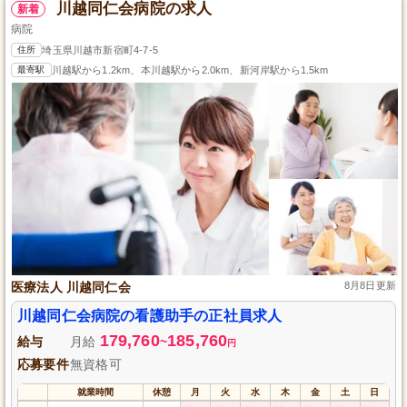
川越同仁会病院の求人
新着
病院
住所
埼玉県川越市新宿町4-7-5
最寄駅
川越駅から1.2km、本川越駅から2.0km、新河岸駅から1.5km
医療法人 川越同仁会
8月8日更新
川越同仁会病院の看護助手の正社員求人
179,760
185,760
給与
月給
~
円
応募要件
無資格可
就業時間
休憩
月
火
水
木
金
土
日