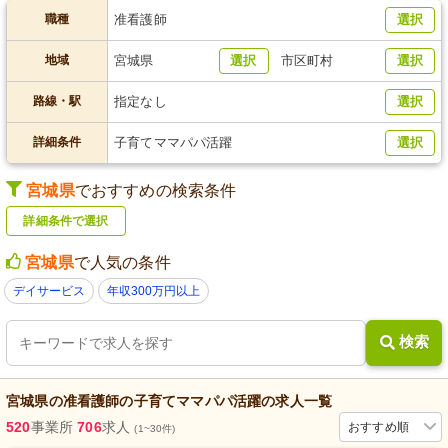
職種
准看護師
選択
地域
宮城県
選択
市区町村
選択
路線・駅
指定なし
選択
詳細条件
子育てママパパ活躍
選択
宮城県
でおすすめの検索条件
詳細条件で選択
宮城県
で人気の条件
デイサービス
年収300万円以上
検索
宮城県
の
准看護師
の
子育てママパパ活躍
の求人一覧
520
事業所
706
求人
おすすめ順
(1~30件)