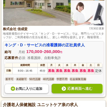
株式会社 信成堂
7月30日更新
地域密着型のデイサービス「キング・D・サービス」では、専門リハビリスタ
ッフが、ご利用者様の生活を延長し、楽しい時間を提供します。職場環境は
明るく、和気あいあいとした雰囲気で、シフト制の勤務と各種休暇制度、さ
らに社会保険完備や住宅・家族手当の支給で、家庭との両立も可能です。経
キング・D・サービスの准看護師の正社員求人
験のない方も、准看護師の資格さえあれば活躍できます。
170,000
260,000
給与
月給
~
円
応募要件
必須: 准看護師、自動車免許
就業時間
休憩
月
火
水
木
金
土
日
募集
募集
募集
募集
募集
募集
定休
日勤
8:00
16:45
45分
～
新卒可
未経験可
50代活躍
40代活躍
学歴不問
社会保険完備
応募画面へ進む
お気に入り
に
追加
介護老人保健施設 ユニットケア泉の求人