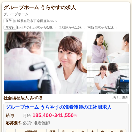
グループホーム うらやすの求人
グループホーム
住所
宮城県名取市下余田鹿島86-5
最寄駅
杜せきのした駅から0.8km、名取駅から1.5km、南仙台駅から3.1km
社会福祉法人 みずほ
8月1日更新
グループホーム うらやすの准看護師の正社員求人
185,400
341,550
給与
月給
~
円
応募要件
必須: 准看護師
就業時間
休憩
月
火
水
木
金
土
日