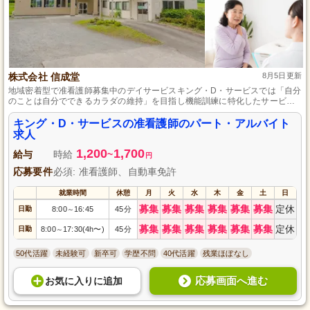
株式会社 信成堂
8月5日更新
地域密着型で准看護師募集中のデイサービスキング・D・サービスでは「自分
のことは自分でできるカラダの維持」を目指し機能訓練に特化したサービス
を展開しています。利用者へのトレーニング提供や専門リハビリスタッフと
してのアドバイス業務もあり、介護経験がない方でも指導があるので安心。
キング・D・サービスの准看護師のパート・アルバイト
施設内駐車場も完備しています。
求人
1,200
1,700
給与
時給
~
円
応募要件
必須: 准看護師、自動車免許
就業時間
休憩
月
火
水
木
金
土
日
募集
募集
募集
募集
募集
募集
定休
日勤
8:00
16:45
45分
～
募集
募集
募集
募集
募集
募集
定休
日勤
8:00
17:30(4h〜)
45分
～
50代活躍
未経験可
新卒可
学歴不問
40代活躍
残業ほぼなし
応募画面へ進む
お気に入り
に
追加