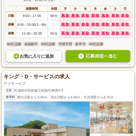
就業時間
休憩
月
火
水
木
金
土
日
募集
募集
募集
募集
募集
募集
募集
日勤
8:00
17:00
60分
～
募集
募集
募集
募集
募集
募集
募集
遅番
8:00
20:00(2
8h)
-
～
～
募集
募集
募集
募集
募集
募集
募集
遅番
11:00
20:00
60分
～
50代活躍
未経験可
60代活躍
学歴不問
新卒可
40代活躍
応募画面へ進む
お気に入り
に
追加
キング・D・サービスの求人
デイサービス
住所
宮城県刈田郡蔵王町曲竹神西4-4
最寄駅
東白石駅から5.0km、北白川駅から6.5km、大河原駅から8.7km