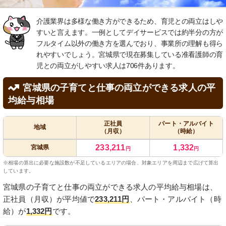
介護業界は多様な働き方ができるため、育児との両立はしや
すいと言えます。一例としてデイサービスでは約半分の方が
フルタイム以外の働き方を選んでおり、事業所の理解も得ら
れやすいでしょう。宮城県で現在募集している准看護師の育
児との両立がしやすい求人は706件あります。
宮城県の子育てと仕事の両立ができる求人の平
均給与相場
正社員
パート・アルバイト
地域
（月収）
（時給）
233,211
1,332
宮城県
円
円
※相場の算出に必要な施設数が不足しているエリアの場合、対象エリアを周辺まで広げて算出
しています。
宮城県の子育てと仕事の両立ができる求人の平均給与相場は、
正社員（月収）が平均値で
233,211円
、パート・アルバイト（時
給）が
1,332円
です。