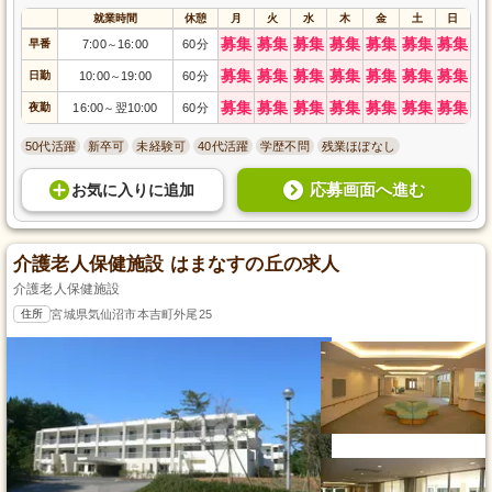
就業時間
休憩
月
火
水
木
金
土
日
募集
募集
募集
募集
募集
募集
募集
早番
7:00
16:00
60分
～
募集
募集
募集
募集
募集
募集
募集
日勤
10:00
19:00
60分
～
募集
募集
募集
募集
募集
募集
募集
夜勤
16:00
翌10:00
60分
～
50代活躍
新卒可
未経験可
40代活躍
学歴不問
残業ほぼなし
応募画面へ進む
お気に入り
に
追加
介護老人保健施設 はまなすの丘の求人
介護老人保健施設
住所
宮城県気仙沼市本吉町外尾25