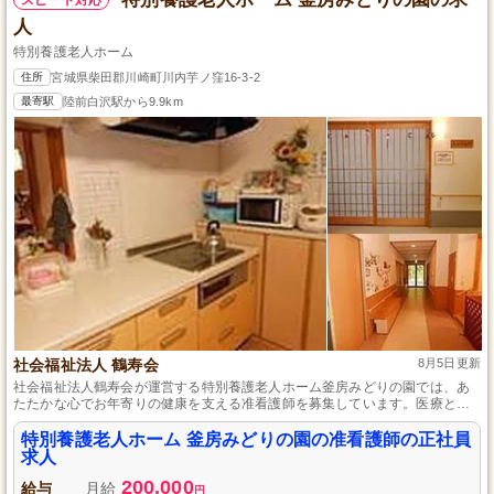
人
特別養護老人ホーム
住所
宮城県柴田郡川崎町川内芋ノ窪16-3-2
最寄駅
陸前白沢駅から9.9km
社会福祉法人 鶴寿会
8月5日更新
社会福祉法人鶴寿会が運営する特別養護老人ホーム釜房みどりの園では、あ
たたかな心でお年寄りの健康を支える准看護師を募集しています。医療と介
護の両面で地域に貢献する環境で、リハビリテーションを担当しながら専門
性とスキルを磨けます。未経験者歓迎、じっくりキャリアを築いていける安
特別養護老人ホーム 釜房みどりの園の准看護師の正社員
定した職場です。ぜひ、人として成長できるこの機会をお見逃しなく！
求人
200,000
給与
月給
円