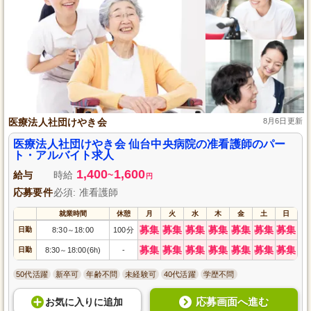
医療法人社団けやき会
8月6日更新
医療法人社団けやき会 仙台中央病院の准看護師のパー
ト・アルバイト求人
1,400
1,600
給与
時給
~
円
応募要件
必須: 准看護師
就業時間
休憩
月
火
水
木
金
土
日
募集
募集
募集
募集
募集
募集
募集
日勤
8:30
18:00
100分
～
募集
募集
募集
募集
募集
募集
募集
日勤
8:30
18:00(6h)
-
～
50代活躍
新卒可
年齢不問
未経験可
40代活躍
学歴不問
応募画面へ進む
お気に入り
に
追加