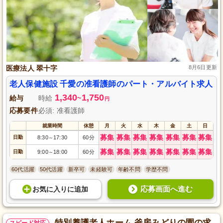
医療法人 翠十字
8月6日更新
老人保健施設 千愛の准看護師のパート・アルバイト求人
1,340
1,750
給与
時給
~
円
応募要件
必須: 准看護師
就業時間
休憩
月
火
水
木
金
土
日
募集
募集
募集
募集
募集
募集
募集
日勤
8:30
17:30
60分
～
募集
募集
募集
募集
募集
募集
募集
日勤
9:00
18:00
60分
～
60代活躍
50代活躍
新卒可
未経験可
年齢不問
学歴不問
応募画面へ進む
お気に入り
に
追加
特別養護老人ホーム 釜房みどりの園の求
スピード対応