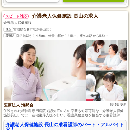
介護老人保健施設 長山の求人
スピード対応
介護老人保健施設
住所
宮城県石巻市広渕長山200
最寄駅
前谷地駅から4.3km、佳景山駅から4.5km、東矢本駅から5.5km
医療法人 海邦会
8月5日更新
併設された精神科専門病院で認知症の方の療養も対応可能な「介護老人保健
施設長山」では、在宅復帰支援を行い、看護業務全般を担当する准看護師を
募集しており、資格があれば未経験でも採用可能で、パート・アルバイトか
らの正社員登用の道もあります。
介護老人保健施設 長山の准看護師のパート・アルバイト
求人