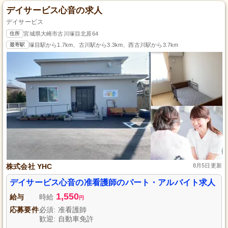
デイサービス心音の求人
デイサービス
住所
宮城県大崎市古川塚目北原64
最寄駅
塚目駅から1.7km、古川駅から3.3km、西古川駅から3.7km
株式会社 YHC
8月5日更新
デイサービス心音の准看護師のパート・アルバイト求人
1,550
給与
時給
円
応募要件
必須: 准看護師
歓迎: 自動車免許