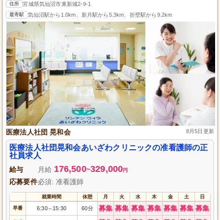
住所
宮城県気仙沼市東新城2-9-1
最寄駅
気仙沼駅から1.0km、新月駅から5.3km、折壁駅から9.2km
医療法人社団 晃和会
8月5日更新
医療法人社団晃和会あいざわクリニックの准看護師の正
社員求人
176,500
329,000
給与
月給
~
円
応募要件
必須: 准看護師
就業時間
休憩
月
火
水
木
金
土
日
募集
募集
募集
募集
募集
募集
募集
早番
6:30
15:30
60分
～