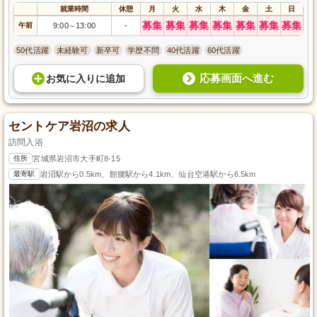
就業時間
休憩
月
火
水
木
金
土
日
募集
募集
募集
募集
募集
募集
募集
午前
9:00
13:00
-
～
50代活躍
未経験可
新卒可
学歴不問
40代活躍
60代活躍
応募画面へ進む
お気に入り
に
追加
セントケア岩沼の求人
訪問入浴
住所
宮城県岩沼市大手町8-15
最寄駅
岩沼駅から0.5km、館腰駅から4.1km、仙台空港駅から6.5km