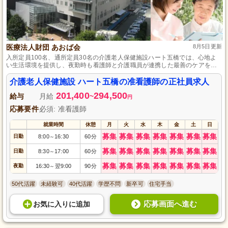
医療法人財団 あおば会
8月5日更新
入所定員100名、通所定員30名の介護老人保健施設ハート五橋では、心地よ
い生活環境を提供し、夜勤時も看護師と介護職員が連携した最善のケアを提
供。初めての方でも先輩が3～6ヶ月間サポートするので安心して働けます。
介護老人保健施設 ハート五橋の准看護師の正社員求人
201,400
294,500
給与
月給
~
円
応募要件
必須: 准看護師
就業時間
休憩
月
火
水
木
金
土
日
募集
募集
募集
募集
募集
募集
募集
日勤
8:00
16:30
60分
～
募集
募集
募集
募集
募集
募集
募集
日勤
8:30
17:00
60分
～
募集
募集
募集
募集
募集
募集
募集
夜勤
16:30
翌9:00
90分
～
50代活躍
未経験可
40代活躍
学歴不問
新卒可
住宅手当
応募画面へ進む
お気に入り
に
追加