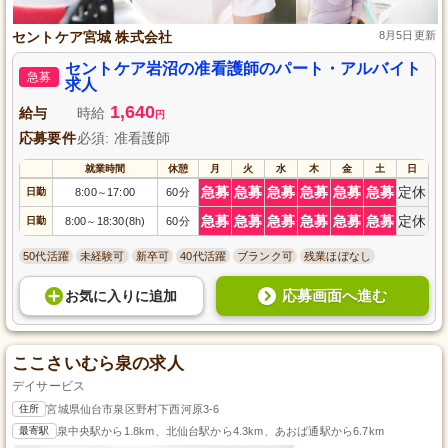
セントケア宮城 株式会社
8月5日更新
セントケア岩沼の准看護師のパート・アルバイト
急募
求人
1,640
給与
時給
円
応募要件
必須: 准看護師
就業時間
休憩
月
火
水
木
金
土
日
急募
急募
急募
急募
急募
急募
定休
日勤
8:00
17:00
60分
～
急募
急募
急募
急募
急募
急募
定休
日勤
8:00
18:30(8h)
60分
～
50代活躍
未経験可
新卒可
40代活躍
ブランク可
残業ほぼなし
応募画面へ進む
お気に入り
に
追加
ここさいむら泉の求人
デイサービス
住所
宮城県仙台市泉区野村下西河原3-6
最寄駅
泉中央駅から1.8km、北仙台駅から4.3km、あおば通駅から6.7km