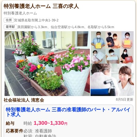
特別養護老人ホーム 三喜の求人
特別養護老人ホーム
住所
宮城県名取市閖上中央1-39-2
最寄駅
美田園駅から3.3km、仙台空港駅から4.8km、名取駅から5.5km
社会福祉法人 清恵会
8月5日更新
特別養護老人ホーム 三喜の准看護師のパート・アルバイ
ト求人
1,300
1,330
給与
時給
~
円
応募要件
必須: 准看護師
歓迎: 自動車免許