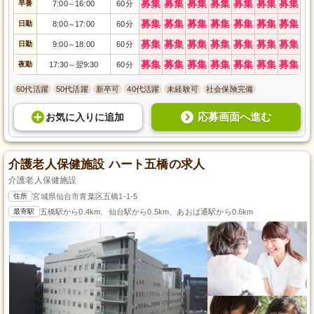
募集
募集
募集
募集
募集
募集
募集
早番
7:00
16:00
60分
～
募集
募集
募集
募集
募集
募集
募集
日勤
8:00
17:00
60分
～
募集
募集
募集
募集
募集
募集
募集
日勤
9:00
18:00
60分
～
募集
募集
募集
募集
募集
募集
募集
夜勤
17:30
翌9:30
60分
～
60代活躍
50代活躍
新卒可
40代活躍
未経験可
社会保険完備
応募画面へ進む
お気に入り
に
追加
介護老人保健施設 ハート五橋の求人
介護老人保健施設
住所
宮城県仙台市青葉区五橋1-1-5
最寄駅
五橋駅から0.4km、仙台駅から0.5km、あおば通駅から0.6km