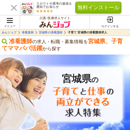
スカウトや選考の連絡を
無料インストール
通知でお知らせ
介護･医療求人サイト
メニュー
ログインする
みんジョブ
准看護師
宮城県の准看護師
子育て 宮城県の准看護師求人
准看護師
宮城県
、
子育
の求人・転職・募集情報を
てママパパ活躍
から探す
宮城県
の