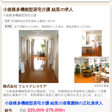
小規模多機能型居宅介護 結里の求人
小規模多機能型居宅介護
住所
宮城県仙台市若林区上飯田2-34-32
最寄駅
太子堂駅から3.2km、長町駅から3.2km、南仙台駅から3.7km
株式会社 フェイドレスケア
8月5日更新
『小規模多機能型居宅介護結里』では、宮城県仙台市若林区上飯田にて准看
護師を募集中です。利用者様の笑顔と健やかな毎日を支えるため、あなたの
専門性と優しさを活かしてください。安定した正社員として、地域社会に根
差した温かみのある環境で働けます。未経験でも成長を全力で支援します。
小規模多機能型居宅介護 結里の准看護師の正社員求人
一緒に、利用者様の生活をより良くするために努めましょう。応募をお待ち
225,000
275,000
しております。
給与
月給
~
円