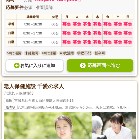
円
応募要件
必須: 准看護師
就業時間
休憩
月
火
水
木
金
土
日
募集
募集
募集
募集
募集
募集
募集
早番
7:30
16:30
60分
～
募集
募集
募集
募集
募集
募集
募集
日勤
8:30
17:30
60分
～
募集
募集
募集
募集
募集
募集
募集
日勤
9:30
18:30
60分
～
50代活躍
未経験可
60代活躍
40代活躍
学歴不問
新卒可
応募画面へ進む
お気に入り
に
追加
老人保健施設 千愛の求人
介護老人保健施設
住所
宮城県仙台市太白区茂庭人来田西8-13
最寄駅
八木山動物公園駅から4.8km、富沢駅から6.0km、あおば通駅から8.4km