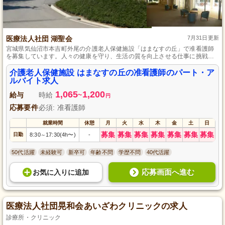
医療法人社団 湖聖会
7月31日更新
宮城県気仙沼市本吉町外尾の介護老人保健施設「はまなすの丘」で准看護師
を募集しています。人々の健康を守り、生活の質を向上させる仕事に挑戦し
ませんか？未経験者も歓迎します。また、一人ひとりのステップアップをサ
ポートする環境も整っています。パート・アルバイトからスタートし、将来
介護老人保健施設 はまなすの丘の准看護師のパート・ア
的なキャリアアップも目指せます。地域に根ざした温かい職場で、ご利用者
ルバイト求人
様に寄り添ったケアを提供してください。
1,065
1,200
給与
時給
~
円
応募要件
必須: 准看護師
就業時間
休憩
月
火
水
木
金
土
日
募集
募集
募集
募集
募集
募集
募集
日勤
8:30
17:30(4h〜)
-
～
50代活躍
未経験可
新卒可
年齢不問
学歴不問
40代活躍
応募画面へ進む
お気に入り
に
追加
医療法人社団晃和会あいざわクリニックの求人
診療所・クリニック