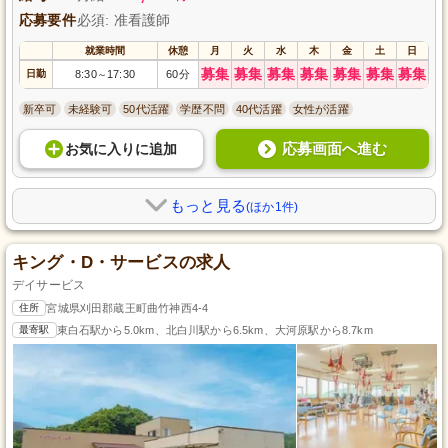
応募要件
必須: 准看護師
就業時間
休憩
月
火
水
木
金
土
日
募集
募集
募集
募集
募集
募集
募集
日勤
8:30
17:30
60分
～
新卒可
未経験可
50代活躍
学歴不問
40代活躍
女性が活躍
応募画面へ進む
お気に入り
に
追加
もっと見る
(ほか1件)
キング・D・サービスの求人
デイサービス
住所
宮城県刈田郡蔵王町曲竹神西4-4
最寄駅
東白石駅から5.0km、北白川駅から6.5km、大河原駅から8.7km