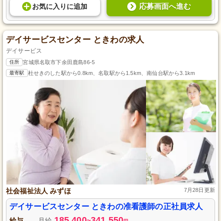
応募画面へ進む
お気に入り
に
追加
デイサービスセンター ときわの求人
デイサービス
住所
宮城県名取市下余田鹿島86-5
最寄駅
杜せきのした駅から0.8km、名取駅から1.5km、南仙台駅から3.1km
社会福祉法人 みずほ
7月28日更新
デイサービスセンター ときわの准看護師の正社員求人
185,400
341,550
給与
月給
~