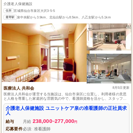
介護老人保健施設
住所
宮城県仙台市泉区大沢3-5-5
最寄駅
泉中央駅から3.9km、北仙台駅から8.5km、八乙女駅から5.1km
医療法人 共和会
8月5日更新
医療法人共和会が運営する当施設は、仙台市泉区に位置し、利用者様の意思
と人格を尊重した家庭的な雰囲気の中で、看護師資格を活かし、スタッフが
安心して働ける環境を提供。年間休日120日、残業月5時間程度、休日取得も
容易なシフト制で、育休や介護休暇も完備。昇給・賞与あり、経験は問わず
介護老人保健施設 ユニットケア泉の准看護師の正社員求
働きやすい環境です。
人
238,000
277,000
給与
月給
~
円
応募要件
必須: 准看護師