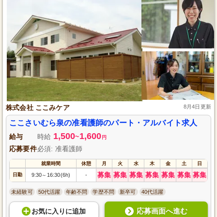
株式会社 ここみケア
8月4日更新
ここさいむら泉の准看護師のパート・アルバイト求人
1,500
1,600
給与
時給
~
円
応募要件
必須: 准看護師
就業時間
休憩
月
火
水
木
金
土
日
募集
募集
募集
募集
募集
募集
募集
日勤
9:30
16:30(6h)
-
～
未経験可
50代活躍
年齢不問
学歴不問
新卒可
40代活躍
応募画面へ進む
お気に入り
に
追加