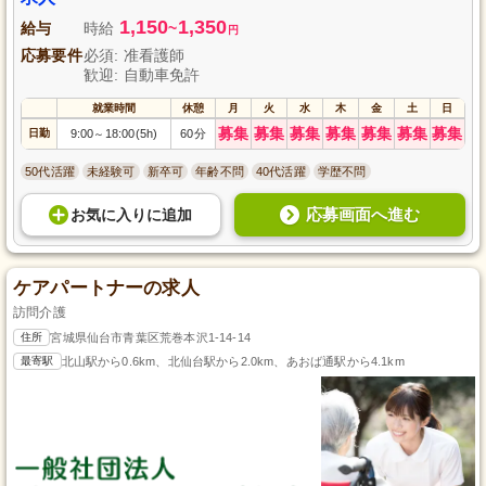
1,150
1,350
給与
時給
~
円
応募要件
必須: 准看護師
歓迎: 自動車免許
就業時間
休憩
月
火
水
木
金
土
日
募集
募集
募集
募集
募集
募集
募集
日勤
9:00
18:00(5h)
60分
～
50代活躍
未経験可
新卒可
年齢不問
40代活躍
学歴不問
応募画面へ進む
お気に入り
に
追加
ケアパートナーの求人
訪問介護
住所
宮城県仙台市青葉区荒巻本沢1-14-14
最寄駅
北山駅から0.6km、北仙台駅から2.0km、あおば通駅から4.1km