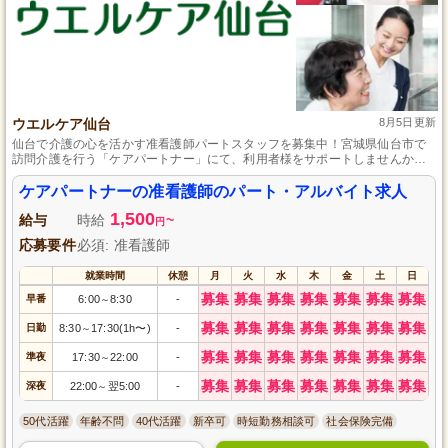
ウエルケア仙台
8月5日更新
仙台で介護の心を活かす准看護師パートスタッフを募集中！宮城県仙台市で
訪問介護を行う「ケアパートナー」にて、利用者様をサポートしませんか？
荒巻本沢の静かな住宅街で、あなたの優れた看護技術を活かし、安心して過
ごせる環境を提供します。ライフスタイルに合わせた柔軟な働き方が可能
ケアパートナーの准看護師のパート・アルバイト求人
で、未経験の方も丁寧な指導で安心スタート。地域社会に貢献するやりがい
1,500
のある仕事を、一緒に始めましょう！
給与
時給
~
円
応募要件
必須: 准看護師
就業時間
休憩
月
火
水
木
金
土
日
募集
募集
募集
募集
募集
募集
募集
早番
6:00
8:30
-
～
募集
募集
募集
募集
募集
募集
募集
日勤
8:30
17:30(1h〜)
-
～
募集
募集
募集
募集
募集
募集
募集
準夜
17:30
22:00
-
～
募集
募集
募集
募集
募集
募集
募集
深夜
22:00
翌5:00
-
～
50代活躍
年齢不問
40代活躍
新卒可
時短勤務相談可
社会保険完備