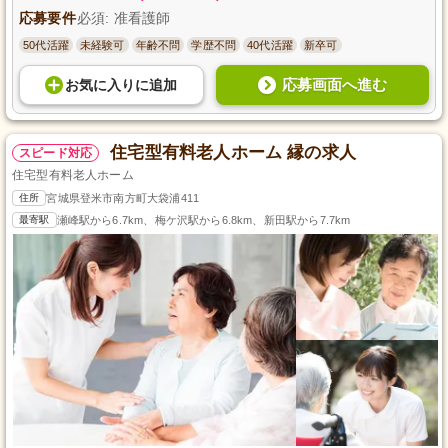
応募要件
必須: 准看護師
50代活躍
未経験可
年齢不問
学歴不問
40代活躍
新卒可
応募画面へ進む
お気に入り
に
追加
住宅型有料老人ホーム 縁の求人
スピード対応
住宅型有料老人ホーム
住所
宮城県登米市南方町大袋浦411
最寄駅
瀬峰駅から6.7km、梅ケ沢駅から6.8km、新田駅から7.7km