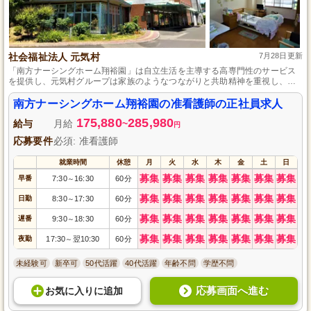
社会福祉法人 元気村
7月28日更新
「南方ナーシングホーム翔裕園」は自立生活を主導する高専門性のサービス
を提供し、元気村グループは家族のようなつながりと共助精神を重視し、働
きやすさと快適な生活を追求しています。
南方ナーシングホーム翔裕園の准看護師の正社員求人
175,880
285,980
給与
月給
~
円
応募要件
必須: 准看護師
就業時間
休憩
月
火
水
木
金
土
日
募集
募集
募集
募集
募集
募集
募集
早番
7:30
16:30
60分
～
募集
募集
募集
募集
募集
募集
募集
日勤
8:30
17:30
60分
～
募集
募集
募集
募集
募集
募集
募集
遅番
9:30
18:30
60分
～
募集
募集
募集
募集
募集
募集
募集
夜勤
17:30
翌10:30
60分
～
未経験可
新卒可
50代活躍
40代活躍
年齢不問
学歴不問
応募画面へ進む
お気に入り
に
追加