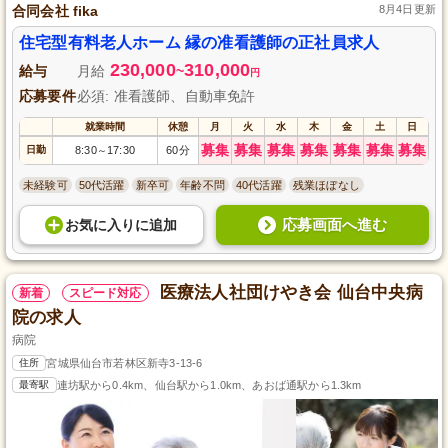
合同会社 fika
8月4日更新
住宅型有料老人ホーム 縁の准看護師の正社員求人
230,000
310,000
給与
月給
~
円
応募要件
必須: 准看護師、自動車免許
就業時間
休憩
月
火
水
木
金
土
日
募集
募集
募集
募集
募集
募集
募集
日勤
8:30
17:30
60分
～
未経験可
50代活躍
新卒可
年齢不問
40代活躍
残業ほぼなし
応募画面へ進む
お気に入り
に
追加
医療法人社団けやき会 仙台中央病
新着
スピード対応
院の求人
病院
住所
宮城県仙台市若林区新寺3-13-6
最寄駅
連坊駅から0.4km、仙台駅から1.0km、あおば通駅から1.3km