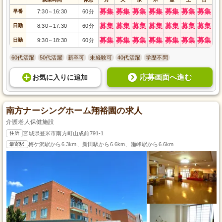
募集
募集
募集
募集
募集
募集
募集
早番
7:30
16:30
60分
～
募集
募集
募集
募集
募集
募集
募集
日勤
8:30
17:30
60分
～
募集
募集
募集
募集
募集
募集
募集
日勤
9:30
18:30
60分
～
60代活躍
50代活躍
新卒可
未経験可
40代活躍
学歴不問
応募画面へ進む
お気に入り
に
追加
南方ナーシングホーム翔裕園の求人
介護老人保健施設
住所
宮城県登米市南方町山成前791-1
最寄駅
梅ケ沢駅から6.3km、新田駅から6.6km、瀬峰駅から6.6km