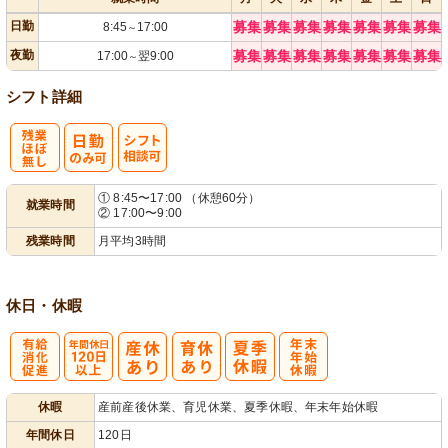
日勤
募集
募集
募集
募集
募集
募集
募集
8:45
17:00
～
夜勤
募集
募集
募集
募集
募集
募集
募集
17:00
翌9:00
～
シフト詳細
残
シ
① 8:45〜17:00 （休憩60分）
就業時間
② 17:00〜9:00
業ほぼなし
フト相談可
残業時間
月平均3時間
休日・休暇
有
年間休日
年
休暇
産前産後休業、育児休業、夏季休暇、年末年始休暇
給消化促進
120日以上
末年始休暇
年間休日
120日