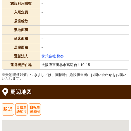
施設利用階数
-
入居定員
-
居室総数
-
敷地面積
-
延床面積
-
居室面積
-
運営法人
株式会社 快奏
運営者所在地
大阪府富田林市高辺台1-10-15
※受動喫煙対策につきましては、面接時に施設担当者にお問い合わせをお願い
いたします。
周辺地図