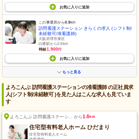
お気に入り
に
追加
この事業所から
0.9
km
訪問看護ステーション きらくの求人 (シフト制/
未経験可/准看護師)
大阪府堺市東区
白鷺駅から0.8km
1,900
時給
円
お気に入り
に
追加
もっと見る
よろこんぶ 訪問看護ステーションの准看護師 の正社員求
人(シフト制/未経験可 )を見た人はこんな求人も見ていま
す
1.6
よろこんぶ 訪問看護ステーシ... から
km
住宅型有料老人ホーム ひだまり
住宅型有料老人ホーム