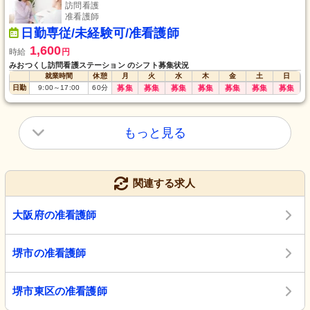
訪問看護
准看護師
日勤専従/未経験可/准看護師
1,600
時給
円
みおつくし訪問看護ステーション のシフト募集状況
就業時間
休憩
月
火
水
木
金
土
日
日勤
9:00
～
17:00
60
分
募集
募集
募集
募集
募集
募集
募集
もっと見る
関連する求人
大阪府の准看護師
堺市の准看護師
堺市東区の准看護師