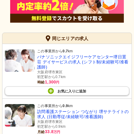
同じエリアの求人
この事業所から
0.7
km
パナソニックエイジフリーケアセンター堺日置
荘 デイサービスの求人 (シフト制/未経験可/准看
護師)
大阪府堺市東区
初芝駅から0.7km
1,300
時給
円
お気に入り
に
追加
この事業所から
0.9
km
訪問看護ステーション つながり 堺サテライトの
求人 (日勤専従/未経験可/准看護師)
大阪府堺市東区
初芝駅から0.9km
33.8
月給
万円