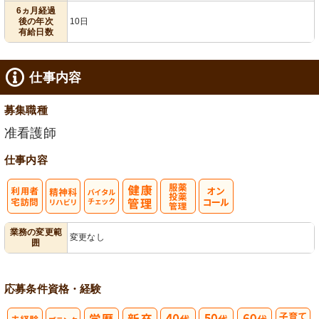
6ヵ月経過
後の年次
10日
有給日数
仕事内容
募集職種
准看護師
仕事内容
利
精神科リハビ
バイタルチェ
服薬・投薬管
業務の変更範
変更なし
囲
用者宅訪問
リ
ック
理
応募条件
資格・経験