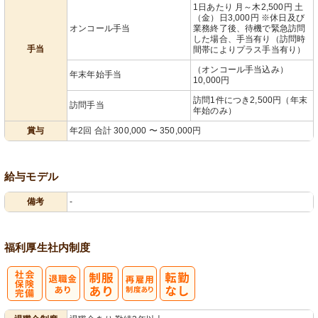
1日あたり 月～木2,500円 土
（金）日3,000円 ※休日及び
オンコール手当
業務終了後、待機で緊急訪問
した場合、手当有り（訪問時
手当
間帯によりプラス手当有り）
（オンコール手当込み）
年末年始手当
10,000円
訪問1件につき2,500円（年末
訪問手当
年始のみ）
賞与
年2回 合計 300,000 〜 350,000円
給与モデル
備考
-
福利厚生
社内制度
社
再雇用制度あ