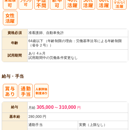
子育てママパ
パ活躍
資格必須
准看護師、自動車免許
64歳以下 （年齢制限の理由：労働基準法等による年齢制限
年齢
（省令２号））
あり 4ヵ月
試用期間
試用期間中の労働条件変更なし
給与・手当
人事評価制度
305,000
310,000
給与
月給
〜
円
あり
基本給
280,000
円
通勤手当
実費（上限なし）