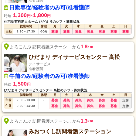
准看護師
日勤専従/経験者のみ可/准看護師
1,300
1,800
時給
円
円
〜
住宅型有料老人ホーム ひだまりのシフト募集状況
就業時間
休憩
月
火
水
木
金
土
日
日勤
8:30
～
17:30
60
分
募集
募集
募集
募集
募集
募集
募集
1.8
よろこんぶ 訪問看護ステーシ... から
km
ひだまり デイサービスセンター 高松
デイサービス
准看護師
午前のみ/経験者のみ可/准看護師
1,500
時給
円
ひだまり デイサービスセンター 高松のシフト募集状況
就業時間
休憩
月
火
水
木
金
土
日
午前
9:30
～
13:00
-
募集
募集
募集
募集
募集
募集
定休
午前
9:30
～
14:30
-
募集
募集
募集
募集
募集
募集
定休
1.3
よろこんぶ 訪問看護ステーシ... から
km
みおつくし訪問看護ステーション