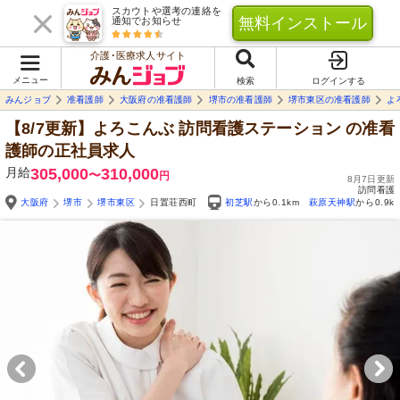
スカウトや選考の連絡を
無料インストール
通知でお知らせ
介護･医療求人サイト
メニュー
検索
ログインする
みんジョブ
准看護師
大阪府の准看護師
堺市の准看護師
堺市東区の准看護師
よ
【8/7更新】よろこんぶ 訪問看護ステーション
の准看
護師の正社員求人
月給
305,000
310,000
〜
円
8月7日更新
訪問看護
大阪府
堺市
堺市東区
日置荘西町
初芝駅
から0.1km
萩原天神駅
から0.9k