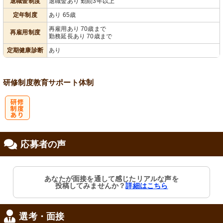
退職金制度
退職金あり 勤続3年以上
会保険完備
り
定年制度
あり 65歳
再雇用あり 70歳まで
再雇用制度
勤務延長あり 70歳まで
定期健康診断
あり
研修制度
教育
サポート体制
研
応募者の声
修制度あり
あなたが面接を通して感じたリアルな声を
投稿してみませんか？
詳細はこちら
選考・面接