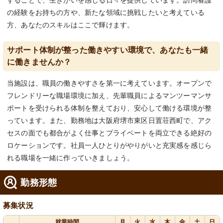
することで、生きがいを感じる日々を提供しています。訪問看護
の経験をお持ちの方や、新たな領域に挑戦したいと考えている
方、あなたのスキルはここで輝けます。
サポート体制が整った働きやすい環境で、あなたも一緒
に働きませんか？
当施設は、職員の働きやすさを第一に考えています。オープンで
フレンドリーな職場環境に加え、先輩職員によるマンツーマンサ
ポートを受けられる体制を整えており、安心して働ける環境が整
っています。また、勤務地は大阪府堺市東区日置荘西町で、アク
セスの面でも都合がよく仕事とプライベートを両立できる絶好の
ロケーションです。社員一人ひとりがやりがいと充実感を感じら
れる職場を一緒に作っていきましょう。
勤務形態
募集状況
就業時間
月
火
水
木
金
土
日