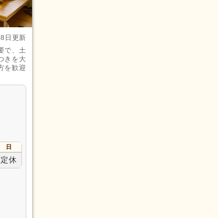
28日更新
要で、土
つきを大
方を歓迎
日
定休