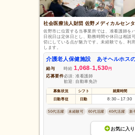
社会医療法人財団 佐野メディカルセン
佐野市に位置する当事業所では、准看護師を
日祝日は定休日とし、勤務時間や休日は相談
切にしている点が魅力です。未経験でも、利
します。
介護老人保健施設 あそヘルホス
1,068
1,530
給与
時給
~
円
応募要件
必須: 准看護師
歓迎: 自動車免許
募集状況
シフト
就業時間
8:30
17:30
日勤専従
日勤
～
50代活躍
未経験可
60代活躍
40代活躍
新
お気に入り