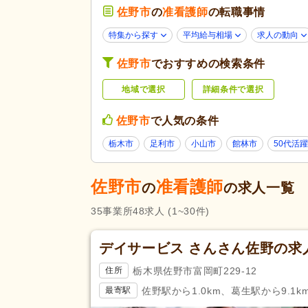
病院
(5)
佐野市
の
准看護師
の転職事情
未経験可
(34)
特集から探す
平均給与相場
求人の動向
年齢不問
(32)
佐野市
でおすすめの検索条件
40代活躍
(40)
応募条件・こ
だわり
地域で選択
詳細条件で選択
Web面接可
(1)
掲載14日以内
(1)
佐野市
で人気の条件
スピード対応
(5)
栃木市
足利市
小山市
館林市
50代活躍
残業ほぼなし
(41)
夜勤のみ可
(1)
佐野市
准看護師
の
の求人一覧
勤務形態
週2日から可
(4)
35
事業所
48
求人
(1~30件)
シフト相談可
(40)
デイサービス さんさん佐野の求
応募資格
准看護師
(48)
栃木県佐野市富岡町229-12
住所
完全週休2日
(15)
佐野駅から1.0km、葛生駅から9.1k
最寄駅
土日休み
(1)