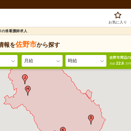
お気に入り
市の准看護師求人
佐野市
情報を
から探す
佐野市周辺の
月給
時給
22.6
月給
万