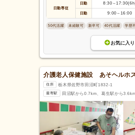
8:30
17:30(6h
日勤
～
日勤専従
9:00
16:00
日勤
～
50代活躍
未経験可
新卒可
40代活躍
学歴
お気に入り
介護老人保健施設 あそヘルホ
栃木県佐野市田沼町1832-1
住所
田沼駅から0.7km、葛生駅から3.6k
最寄駅