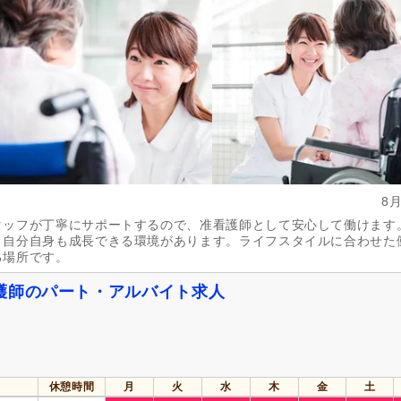
年間休日120日以上
(5)
産休あり
(37)
介護休業
(10)
看護休暇
(5)
冬季休暇
(1)
年末年始休暇
(1)
社会保険完備
(43)
研修制度あり
(40)
昇給あり
(37)
復職支援あり
(3)
住宅手当
(7)
資格取得支援あり
(3)
人事評価制度あり
(40)
処遇改善手当
(9)
8
寮・社宅あり
(5)
託児施設あり
(5)
タッフが丁寧にサポートするので、准看護師として安心して働けます
扶養控除内考慮あり
(2)
扶養手当
(7)
、自分自身も成長できる環境があります。ライフスタイルに合わせた
正社員登用あり
(12)
副業可
(4)
る場所です。
自動車通勤可
(38)
自転車通勤可
(40)
護師のパート・アルバイト求人
休憩時間
月
火
水
木
金
土