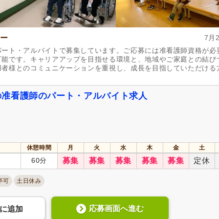
ター
7月
パート・アルバイトで募集しています。ご応募には准看護師資格が必
可能です。キャリアアップを目指せる環境と、地域やご家庭との結び
用者様とのコミュニケーションを重視し、成長を目指していただける
の准看護師のパート・アルバイト求人
休憩時間
月
火
水
木
金
土
60分
募集
募集
募集
募集
募集
定休
卒可
土日休み
応募画面へ進む
に
追加