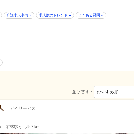
診療所・クリニック
(3)
ブランク可
(40)
学歴不問
(43)
介護求人事情
求人数のトレンド
よくある質問
新卒可
(37)
子育てママパパ活躍
(40)
50代活躍
(40)
60代活躍
(10)
ハローワーク求人を除く
(15)
掲載7日以内
(1)
掲載30日以内
(4)
女性が活躍
(40)
シフト制
(12)
日勤のみ可
(36)
時短勤務相談可
(3)
週1日から可
(1)
週3日から可
(12)
週4日から可
(3)
並び替え：
おすすめ順
人
自動車免許
(22)
デイサービス
週休2日
(4)
4週8休
(3)
m、館林駅から9.7km
土日祝休み
(1)
日曜休み
(6)