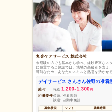
休日・休暇
年間休日110日以上
(3)
育休あり
(44)
夏季休暇
(4)
賞与あり
(30)
企業年金
(1)
退職金あり
(21)
給与・手当
通勤手当
(41)
福利厚生
丸光ケアサービス 株式会社
夜勤手当
(5)
未経験の方でも基本から学べ、経験豊富なス
資格手当
(10)
に位置する当施設では、地域の高齢者を支え
再雇用制度あり
(20)
可能なため、あなたのスキルと熱意を活かせ
駅近
(14)
デイサービス さんさん佐野の准看
アクセス
1,200
バイク通勤可
1,300
(2)
給与
時給
~
円
応募要件
必須: 准看護師
歓迎: 自動車免許
募集状況
シフト
就業時間