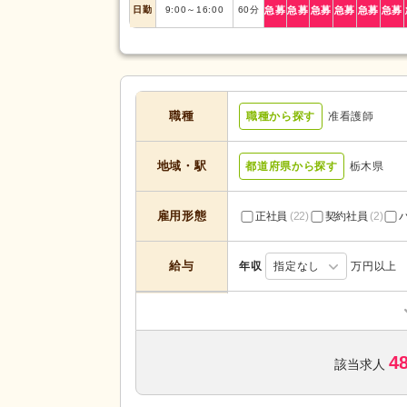
日勤
9:00
～
16:00
60
分
急募
急募
急募
急募
急募
急募
職種
職種から探す
准看護師
地域・駅
都道府県から探す
栃木県
雇用形態
正社員
(22)
契約社員
(2)
給与
年収
指定なし
万円以上
訪問介護
(1)
デイケア
(1)
サービスの種
4
住宅型有料老人ホーム
(2)
該当求人
類
特別養護老人ホーム
(6)