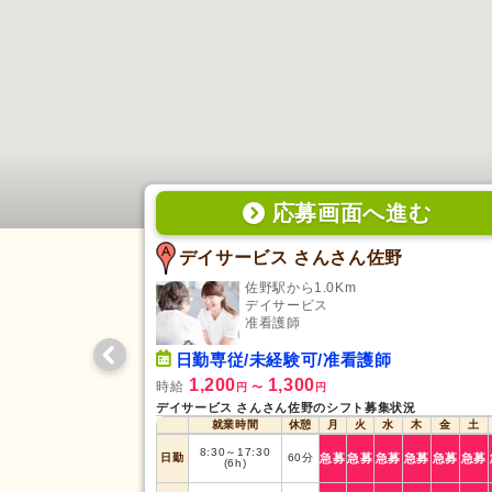
応募画面
へ
進む
デイサービス さんさん佐野
佐野駅から1.0Km
デイサービス
准看護師
日勤専従/未経験可/准看護師
1,200
1,300
時給
円
〜
円
デイサービス さんさん佐野のシフト募集状況
就業時間
休憩
月
火
水
木
金
土
8:30
～
17:30
日勤
60
分
急募
急募
急募
急募
急募
急募
(6h)