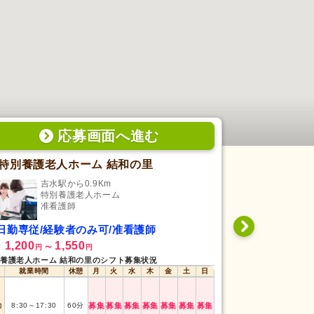
応募画面
へ
進む
特別養護老人ホーム 結和の里
佐野市民病
吉水駅から0.9Km
田沼
特別養護老人ホーム
病
准看護師
准
日勤専従/経験者のみ可/准看護師
日勤専従/経
1,200
1,550
1,068
給
時給
円
〜
円
円
〜
養護老人ホーム 結和の里のシフト募集状況
佐野市民病院のシフ
就業時間
休憩
月
火
水
木
金
土
日
就業時間
日勤
8:30
～
17:30
勤
8:30
～
17:30
60
分
募集
募集
募集
募集
募集
募集
募集