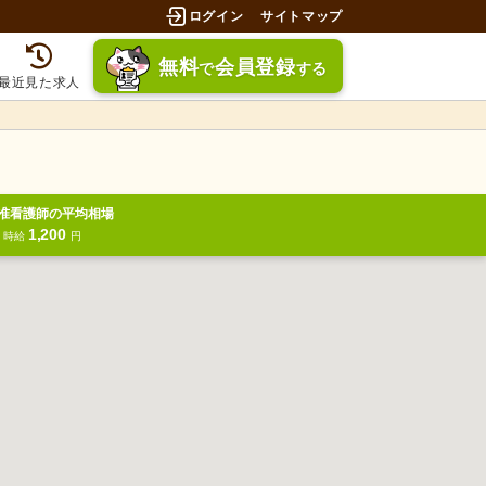
ログイン
サイトマップ
無料
会員登録
で
する
最近見た求人
准看護師の平均相場
1,200
円
時給
円