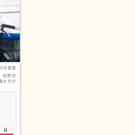
月5日更新
。佐野市
働き方が
日