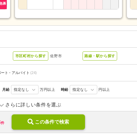
急募
市区町村から探す
佐野市
路線・駅から探す
パート・アルバイト
(24)
月給
指定なし
万円以上
時給
指定なし
円以上
訪問入浴
(1)
デイサービス
(9)
さらに詳しい条件を選ぶ
小規模多機能型居宅介護
(4)
ショートステイ
(1)
8
介護付き有料老人ホーム
この条件で検索
(3)
サービス付き高齢者向け住宅
件
介護老人保健施設
(4)
グループホーム
(3)