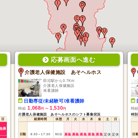
応募画面
へ
進む
介護老人保健施設 あそヘルホス
田沼駅から0.7Km
介護老人保健施設
准看護師
日勤専従/未経験可/准看護師
1,068
1,530
時給
時
円
〜
円
介護老人保健施設 あそヘルホスのシフト募集状況
特別
日
就業時間
休憩
月
火
水
木
金
土
日
急募
日勤
8:30
～
17:30
60
分
募集
募集
募集
募集
募集
定休
定休
日