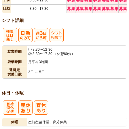
午前
募集
募集
募集
募集
募集
募集
募集
8:30
12:30
～
日勤
募集
募集
募集
募集
募集
募集
募集
8:30
17:30
～
シフト詳細
残
週
シ
① 8:30〜12:30
就業時間
② 8:30〜17:30 （休憩60分）
業ほぼなし
3日から可
フト相談可
残業時間
月平均3時間
週所定
3日 ～ 5日
労働日数
休日・休暇
有
休暇
産前産後休業、育児休業
給消化促進