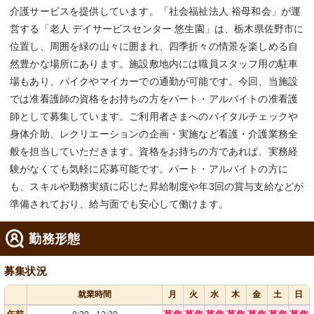
介護サービスを提供しています。「社会福祉法人 裕母和会」が運
営する「老人 デイサービスセンター 悠生園」は、栃木県佐野市に
位置し、周囲を緑の山々に囲まれ、四季折々の情景を楽しめる自
然豊かな場所にあります。施設敷地内には職員スタッフ用の駐車
場もあり、バイクやマイカーでの通勤が可能です。今回、当施設
では准看護師の資格をお持ちの方をパート・アルバイトの准看護
師として募集しています。ご利用者さまへのバイタルチェックや
身体介助、レクリエーションの企画・実施など看護・介護業務全
般を担当していただきます。資格をお持ちの方であれば、実務経
験がなくても気軽に応募可能です。パート・アルバイトの方に
も、スキルや勤務実績に応じた昇給制度や年3回の賞与支給などが
準備されており、給与面でも安心して働けます。
勤務形態
募集状況
就業時間
月
火
水
木
金
土
日