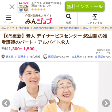
スカウトや選考の連絡を
無料インストール
通知でお知らせ
介護･医療求人サイト
メニュー
検索
ログインする
みんジョブ
准看護師
栃木県の准看護師
佐野市の准看護師
老人 デイサービスセンタ
【8/5更新】老人 デイサービスセンター 悠生園
の准
看護師のパート・アルバイト求人
時給
1,300
1,500
〜
円
8月5日更新
デイサービス
栃木県
佐野市
寺久保町
田沼駅
から5.0km
吉水駅
から5.8km
多田駅
から5.