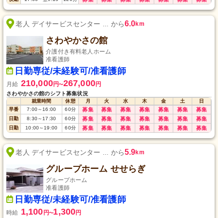
6.0
老人 デイサービスセンター ... から
km
さわやかさの館
介護付き有料老人ホーム
准看護師
日勤専従/未経験可/准看護師
210,000
267,000
月給
円
円
〜
さわやかさの館のシフト募集状況
就業時間
休憩
月
火
水
木
金
土
日
早番
7:00
～
16:00
60
分
募集
募集
募集
募集
募集
募集
募集
日勤
8:30
～
17:30
60
分
募集
募集
募集
募集
募集
募集
募集
日勤
10:00
～
19:00
60
分
募集
募集
募集
募集
募集
募集
募集
5.9
老人 デイサービスセンター ... から
km
グループホーム せせらぎ
グループホーム
准看護師
日勤専従/未経験可/准看護師
1,100
1,300
時給
円
円
〜