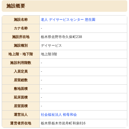
施設概要
施設名称
老人 デイサービスセンター 悠生園
カナ名称
-
施設所在地
栃木県佐野市寺久保町238
施設種別
デイサービス
地上階・地下階
地上階3階
施設利用階数
-
入居定員
-
居室総数
-
敷地面積
-
延床面積
-
居室面積
-
運営法人
社会福祉法人 裕母和会
運営者所在地
栃木県栃木市岩舟町和泉816