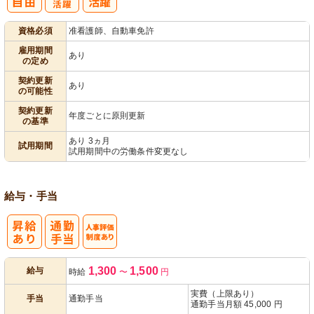
子育てママパ
資格必須
准看護師、自動車免許
パ活躍
雇用期間
あり
の定め
契約更新
あり
の可能性
契約更新
年度ごとに原則更新
の基準
あり 3ヵ月
試用期間
試用期間中の労働条件変更なし
給与・手当
人事評価制度
1,300
1,500
給与
時給
〜
円
あり
実費（上限あり）
手当
通勤手当
通勤手当月額 45,000 円