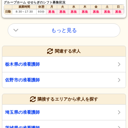
グループホーム せせらぎのシフト募集状況
就業時間
休憩
月
火
水
木
金
土
日
日勤
8:30
～
17:30
60
分
募集
募集
募集
募集
募集
募集
募集
もっと見る
関連する求人
栃木県の准看護師
佐野市の准看護師
隣接するエリアから求人を探す
埼玉県の准看護師
茨城県の准看護師