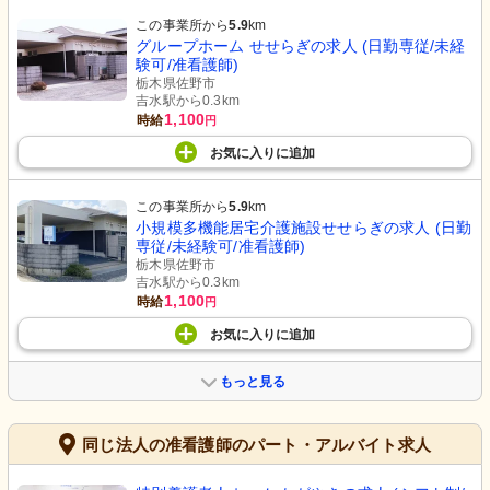
この事業所から
5.9
km
グループホーム せせらぎの求人 (日勤専従/未経
験可/准看護師)
栃木県佐野市
吉水駅から0.3km
1,100
時給
円
お気に入り
に
追加
この事業所から
5.9
km
小規模多機能居宅介護施設せせらぎの求人 (日勤
専従/未経験可/准看護師)
栃木県佐野市
吉水駅から0.3km
1,100
時給
円
お気に入り
に
追加
もっと見る
同じ法人の准看護師のパート・アルバイト求人