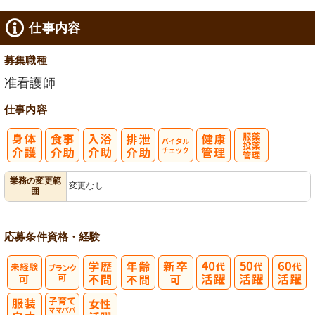
仕事内容
募集職種
准看護師
仕事内容
バイタルチェ
服薬・投薬管
業務の変更範
変更なし
囲
ック
理
応募条件
資格・経験