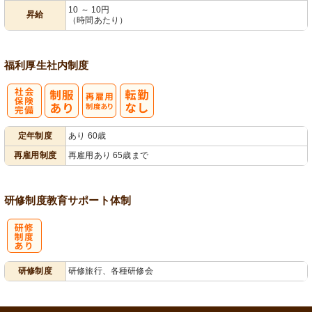
10 ～ 10円
昇給
（時間あたり）
福利厚生
社内制度
社
再雇用制度あ
定年制度
あり 60歳
会保険完備
り
再雇用制度
再雇用あり 65歳まで
研修制度
教育
サポート体制
研
研修制度
研修旅行、各種研修会
修制度あり