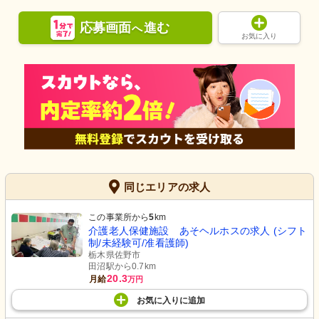
応募画面
進む
へ
お気に入り
同じエリアの求人
この事業所から
5
km
介護老人保健施設 あそヘルホスの求人 (シフト
制/未経験可/准看護師)
栃木県佐野市
田沼駅から0.7km
20.3
月給
万円
お気に入り
に
追加