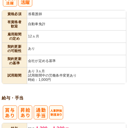
子育てママパ
資格必須
准看護師
パ活躍
有資格者
自動車免許
歓迎
雇用期間
12ヵ月
の定め
契約更新
あり
の可能性
契約更新
会社が定める基準
の基準
あり 3ヵ月
試用期間
試用期間中の労働条件変更あり
時給：1,000円
給与・手当
人事評価制度