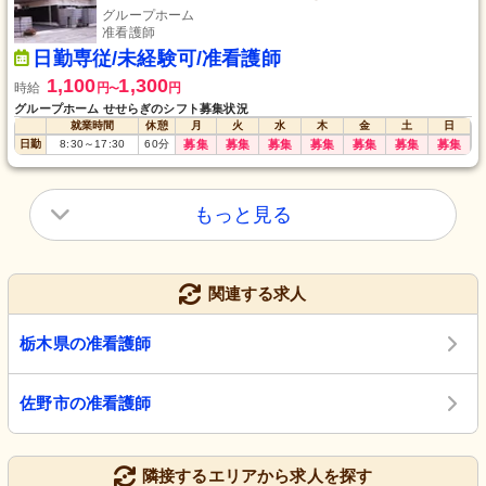
グループホーム
准看護師
日勤専従/未経験可/准看護師
1,100
1,300
時給
円
円
〜
グループホーム せせらぎのシフト募集状況
就業時間
休憩
月
火
水
木
金
土
日
日勤
8:30
～
17:30
60
分
募集
募集
募集
募集
募集
募集
募集
もっと見る
関連する求人
栃木県の准看護師
佐野市の准看護師
隣接するエリアから求人を探す