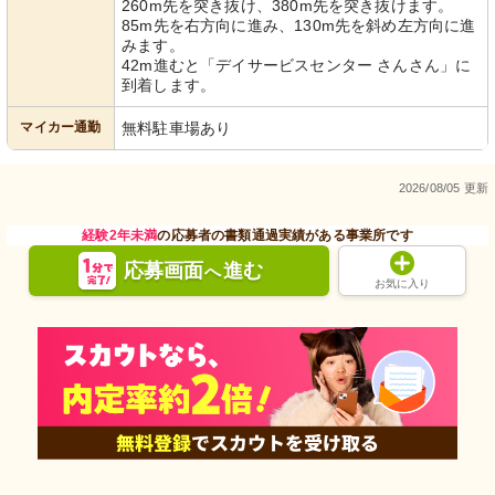
260m先を突き抜け、380m先を突き抜けます。
85m先を右方向に進み、130m先を斜め左方向に進
みます。
42m進むと「デイサービスセンター さんさん」に
到着します。
マイカー通勤
無料駐車場あり
2026/08/05 更新
経験2年未満
の応募者の書類通過実績がある事業所です
応募画面
進む
へ
お気に入り