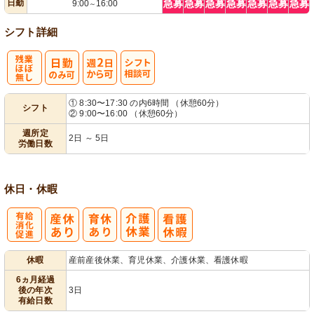
日勤
急募
急募
急募
急募
急募
急募
急募
9:00
16:00
～
シフト詳細
残
週
シ
① 8:30〜17:30 の内6時間 （休憩60分）
シフト
② 9:00〜16:00 （休憩60分）
業ほぼなし
2日から可
フト相談可
週所定
2日 ～ 5日
労働日数
休日・休暇
有
休暇
産前産後休業、育児休業、介護休業、看護休暇
給消化促進
6ヵ月経過
後の年次
3日
有給日数