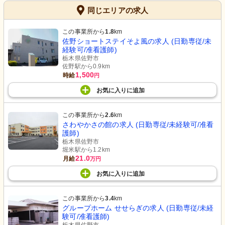
同じエリアの求人
この事業所から
1.8
km
佐野ショートステイそよ風の求人 (日勤専従/未
経験可/准看護師)
栃木県佐野市
佐野駅から0.9km
1,500
時給
円
お気に入り
に
追加
この事業所から
2.6
km
さわやかさの館の求人 (日勤専従/未経験可/准看
護師)
栃木県佐野市
堀米駅から1.2km
21.0
月給
万円
お気に入り
に
追加
この事業所から
3.4
km
グループホーム せせらぎの求人 (日勤専従/未経
験可/准看護師)