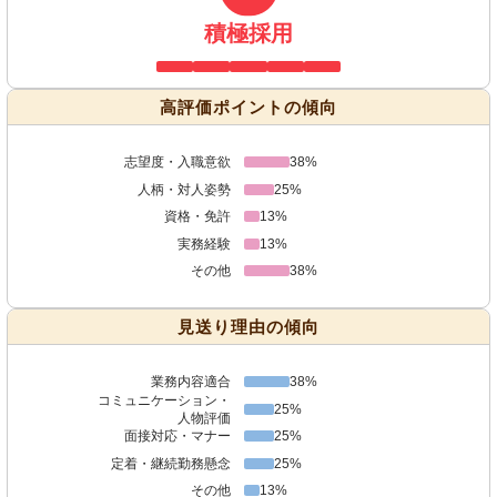
積極採用
高評価ポイントの傾向
志望度・入職意欲
38%
人柄・対人姿勢
25%
資格・免許
13%
実務経験
13%
その他
38%
見送り理由の傾向
業務内容適合
38%
コミュニケーション・
25%
人物評価
面接対応・マナー
25%
定着・継続勤務懸念
25%
その他
13%