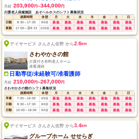
203,900
344,000
月給
円
円
〜
介護老人保健施設 あそヘルホスのシフト募集状況
就業時間
休憩
月
火
水
木
金
土
日
日勤
8:30
～
17:30
60
分
募集
募集
募集
募集
募集
募集
募集
夜勤
17:00
～
翌9:15
120
分
募集
募集
募集
募集
募集
募集
募集
2.6
デイサービス さんさん佐野 から
km
さわやかさの館
介護付き有料老人ホーム
准看護師
日勤専従/未経験可/准看護師
210,000
267,000
月給
円
円
〜
さわやかさの館のシフト募集状況
就業時間
休憩
月
火
水
木
金
土
日
早番
7:00
～
16:00
60
分
募集
募集
募集
募集
募集
募集
募集
日勤
8:30
～
17:30
60
分
募集
募集
募集
募集
募集
募集
募集
日勤
10:00
～
19:00
60
分
募集
募集
募集
募集
募集
募集
募集
3.4
デイサービス さんさん佐野 から
km
グループホーム せせらぎ