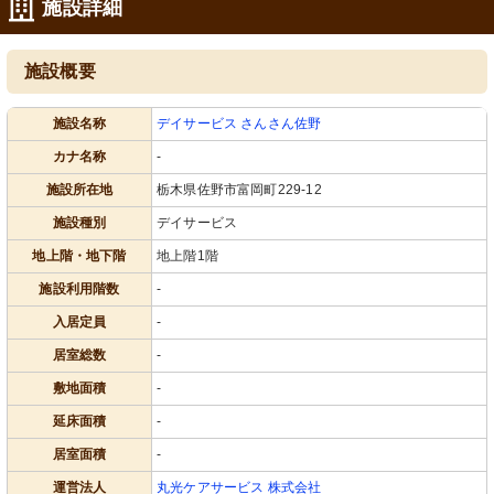
施設詳細
施設概要
施設名称
デイサービス さんさん佐野
カナ名称
-
施設所在地
栃木県佐野市富岡町229-12
施設種別
デイサービス
地上階・地下階
地上階1階
施設利用階数
-
入居定員
-
居室総数
-
敷地面積
-
延床面積
-
居室面積
-
運営法人
丸光ケアサービス 株式会社