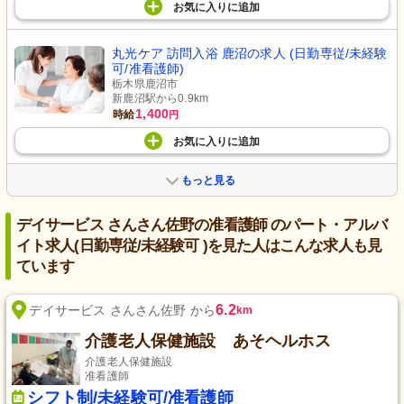
お気に入り
に
追加
丸光ケア 訪問入浴 鹿沼の求人 (日勤専従/未経験
可/准看護師)
栃木県鹿沼市
新鹿沼駅から0.9km
1,400
時給
円
お気に入り
に
追加
もっと見る
デイサービス さんさん佐野の准看護師 のパート・アルバ
イト求人(日勤専従/未経験可 )を見た人はこんな求人も見
ています
6.2
デイサービス さんさん佐野 から
km
介護老人保健施設 あそヘルホス
介護老人保健施設
准看護師
シフト制/未経験可/准看護師