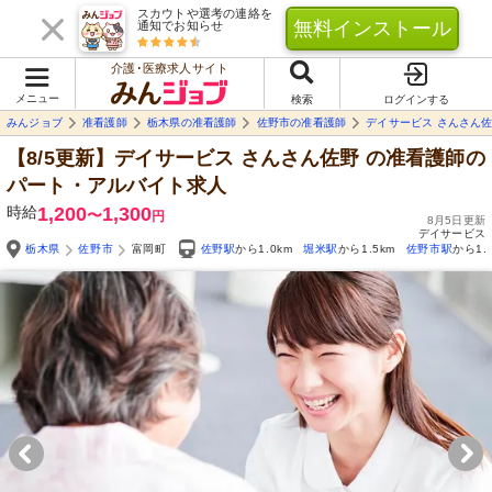
スカウトや選考の連絡を
無料インストール
通知でお知らせ
介護･医療求人サイト
メニュー
検索
ログインする
みんジョブ
准看護師
栃木県の准看護師
佐野市の准看護師
デイサービス さんさん
【8/5更新】デイサービス さんさん佐野
の准看護師の
パート・アルバイト求人
時給
1,200
1,300
〜
円
8月5日更新
デイサービス
栃木県
佐野市
富岡町
佐野駅
から1.0km
堀米駅
から1.5km
佐野市駅
から1.