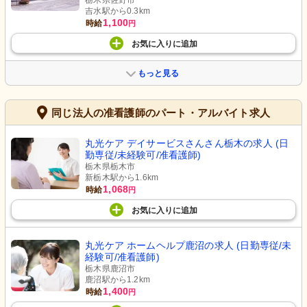
栃木県佐野市
吉水駅から0.3km
1,100
時給
円
お気に入り
に
追加
もっと見る
同じ法人の准看護師のパート・アルバイト求人
丸光ケア デイサービスさんさん栃木の求人 (日
勤専従/未経験可/准看護師)
栃木県栃木市
新栃木駅から1.6km
1,068
時給
円
お気に入り
に
追加
丸光ケア ホームヘルプ鹿沼の求人 (日勤専従/未
経験可/准看護師)
栃木県鹿沼市
鹿沼駅から1.2km
1,400
時給
円