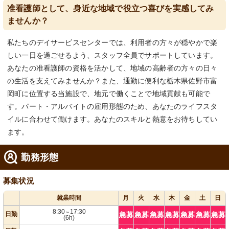
准看護師として、身近な地域で役立つ喜びを実感してみ
ませんか？
私たちのデイサービスセンターでは、利用者の方々が穏やかで楽
しい一日を過ごせるよう、スタッフ全員でサポートしています。
あなたの准看護師の資格を活かして、地域の高齢者の方々の日々
の生活を支えてみませんか？また、通勤に便利な栃木県佐野市富
岡町に位置する当施設で、地元で働くことで地域貢献も可能で
す。パート・アルバイトの雇用形態のため、あなたのライフスタ
イルに合わせて働けます。あなたのスキルと熱意をお待ちしてい
ます。
勤務形態
募集状況
就業時間
月
火
水
木
金
土
日
8:30
17:30
～
日勤
急募
急募
急募
急募
急募
急募
急募
(6h)