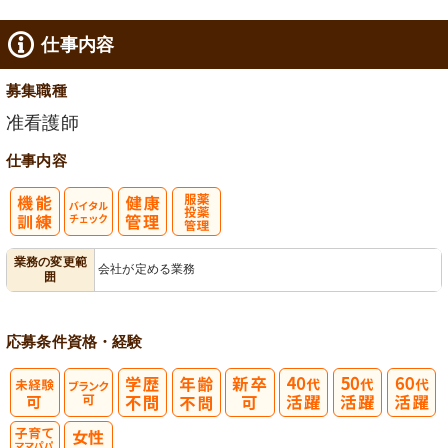
仕事内容
募集職種
准看護師
仕事内容
バイタルチェ
服薬・投薬管
業務の変更範
会社が定める業務
囲
ック
理
応募条件
資格・経験