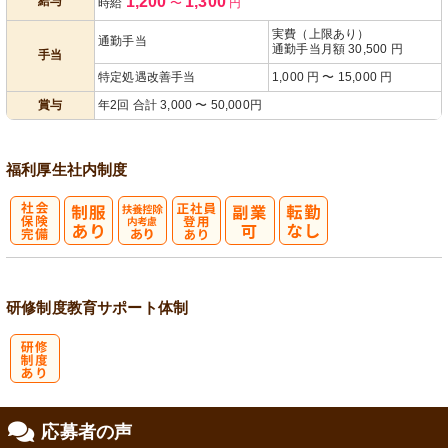
1,200
1,300
給与
時給
〜
円
あり
実費（上限あり）
通勤手当
通勤手当月額 30,500 円
手当
特定処遇改善手当
1,000 円 〜 15,000 円
賞与
年2回 合計 3,000 〜 50,000円
福利厚生
社内制度
社
扶養控除内考
正社員登用あ
会保険完備
慮あり
り
研修制度
教育
サポート体制
研
応募者の声
修制度あり