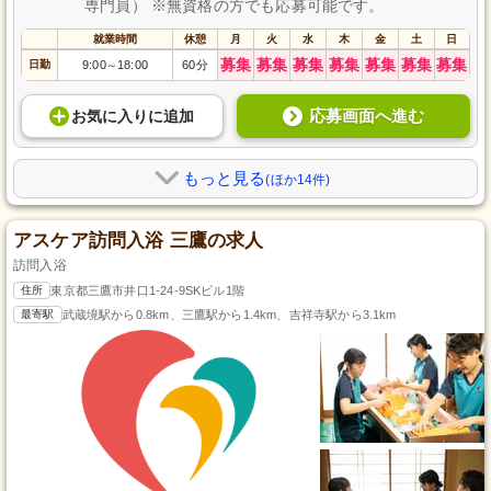
専門員） ※無資格の方でも応募可能です。
就業時間
休憩
月
火
水
木
金
土
日
募集
募集
募集
募集
募集
募集
募集
日勤
9:00
18:00
60分
～
応募画面へ進む
お気に入り
に
追加
もっと見る
(ほか14件)
アスケア訪問入浴 三鷹の求人
訪問入浴
住所
東京都三鷹市井口1-24-9SKビル1階
最寄駅
武蔵境駅から0.8km、三鷹駅から1.4km、吉祥寺駅から3.1km