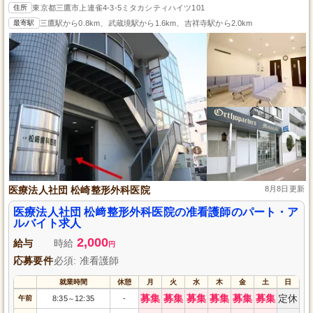
住所
東京都三鷹市上連雀4-3-5ミタカシティハイツ101
最寄駅
三鷹駅から0.8km、武蔵境駅から1.6km、吉祥寺駅から2.0km
医療法人社団 松崎整形外科医院
8月8日更新
医療法人社団 松﨑整形外科医院の准看護師のパート・ア
ルバイト求人
2,000
給与
時給
円
応募要件
必須: 准看護師
就業時間
休憩
月
火
水
木
金
土
日
募集
募集
募集
募集
募集
募集
定休
午前
8:35
12:35
-
～