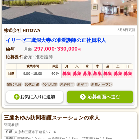
株式会社 HITOWA
8月8日更新
イリーゼ三鷹深大寺の准看護師の正社員求人
297,000
330,000
給与
月給
~
円
応募要件
必須: 准看護師
就業時間
休憩
月
火
水
木
金
土
日
募集
募集
募集
募集
募集
募集
募集
日勤
9:00
18:00
60分
～
50代活躍
60代活躍
40代活躍
未経験可
新卒可
新規オープン
応募画面へ進む
お気に入り
に
追加
三鷹あゆみ訪問看護ステーションの求人
訪問看護
住所
東京都三鷹市下連雀3-7-16
最寄駅
三鷹駅から0.4km、吉祥寺駅から1.5km、武蔵境駅から1.8km