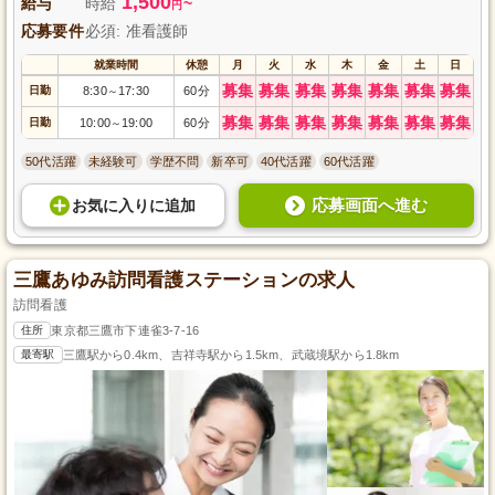
1,500
給与
時給
~
円
応募要件
必須: 准看護師
就業時間
休憩
月
火
水
木
金
土
日
募集
募集
募集
募集
募集
募集
募集
日勤
8:30
17:30
60分
～
募集
募集
募集
募集
募集
募集
募集
日勤
10:00
19:00
60分
～
50代活躍
未経験可
学歴不問
新卒可
40代活躍
60代活躍
応募画面へ進む
お気に入り
に
追加
三鷹あゆみ訪問看護ステーションの求人
訪問看護
住所
東京都三鷹市下連雀3-7-16
最寄駅
三鷹駅から0.4km、吉祥寺駅から1.5km、武蔵境駅から1.8km