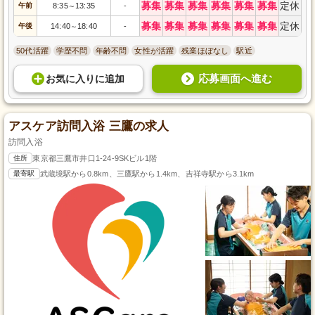
募集
募集
募集
募集
募集
募集
定休
午前
8:35
13:35
-
～
募集
募集
募集
募集
募集
募集
定休
午後
14:40
18:40
-
～
50代活躍
学歴不問
年齢不問
女性が活躍
残業ほぼなし
駅近
応募画面へ進む
お気に入り
に
追加
アスケア訪問入浴 三鷹の求人
訪問入浴
住所
東京都三鷹市井口1-24-9SKビル1階
最寄駅
武蔵境駅から0.8km、三鷹駅から1.4km、吉祥寺駅から3.1km