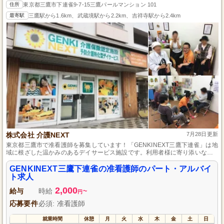
住所
東京都三鷹市下連雀9-7-15三鷹パールマンション 101
最寄駅
三鷹駅から1.6km、武蔵境駅から2.2km、吉祥寺駅から2.4km
株式会社 介護NEXT
7月28日更新
東京都三鷹市で准看護師を募集しています！「GENKINEXT三鷹下連雀」は地
域に根ざした温かみのあるデイサービス施設です。利用者様に寄り添いなが
ら看護のスキルを活かして、質の高いケアを提供しませんか？パート・アル
バイト勤務で働きやすさ抜群、生活スタイルに合わせた勤務が可能です。子
GENKINEXT三鷹下連雀の准看護師のパート・アルバイ
育てや家庭との両立を全力で支援します。興味のある方はぜひご応募くださ
ト求人
い。
2,000
給与
時給
~
円
応募要件
必須: 准看護師
就業時間
休憩
月
火
水
木
金
土
日