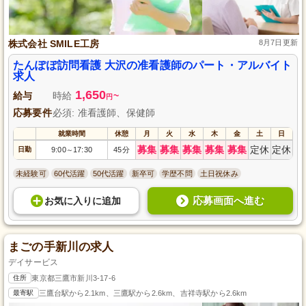
株式会社 SMILE工房
8月7日更新
たんぽぽ訪問看護 大沢の准看護師のパート・アルバイト
求人
1,650
給与
時給
~
円
応募要件
必須: 准看護師、保健師
就業時間
休憩
月
火
水
木
金
土
日
募集
募集
募集
募集
募集
定休
定休
日勤
9:00
17:30
45分
～
未経験可
60代活躍
50代活躍
新卒可
学歴不問
土日祝休み
応募画面へ進む
お気に入り
に
追加
まごの手新川の求人
デイサービス
住所
東京都三鷹市新川3-17-6
最寄駅
三鷹台駅から2.1km、三鷹駅から2.6km、吉祥寺駅から2.6km