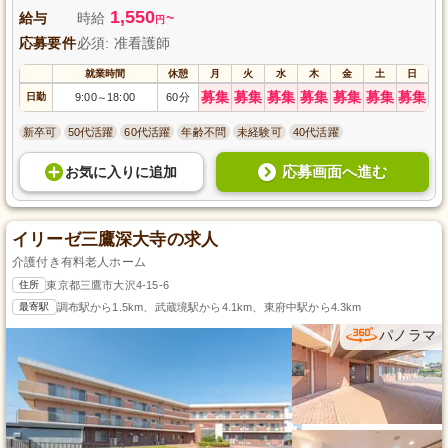
1,550
給与
時給
~
円
応募要件
必須: 准看護師
就業時間
休憩
月
火
水
木
金
土
日
募集
募集
募集
募集
募集
募集
募集
日勤
9:00
18:00
60分
～
新卒可
50代活躍
60代活躍
年齢不問
未経験可
40代活躍
応募画面へ進む
お気に入り
に
追加
イリーゼ三鷹深大寺の求人
介護付き有料老人ホーム
住所
東京都三鷹市大沢4-15-6
最寄駅
調布駅から1.5km、武蔵境駅から4.1km、東府中駅から4.3km
パノラマ