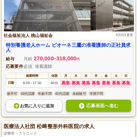
社会福祉法人 桃山福祉会
8月8日更新
特別養護老人ホーム ピオーネ三鷹の准看護師の正社員求
人
270,000
318,000
給与
月給
~
円
応募要件
必須: 准看護師
就業時間
休憩
月
火
水
木
金
土
日
募集
募集
募集
募集
募集
募集
募集
日勤
8:30
17:30
60分
～
新卒可
50代活躍
年齢不問
40代活躍
未経験可
学歴不問
応募画面へ進む
お気に入り
に
追加
医療法人社団 松﨑整形外科医院の求人
診療所・クリニック