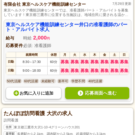
有限会社 東京ヘルスケア機能訓練センター
7月29日更新
東京ヘルスケア機能訓練センターでは、准看護師パート・アルバイトを募集
しています！東京都三鷹市に位置する当施設は、地域住民に愛される温かい
デイサービスを提供しています。未経験からでもサポート体制が整ってお
り、柔軟な働き方が可能です。資格を活かして人の役に立つことにやりがい
東京ヘルスケア機能訓練センター井口の准看護師のパー
を感じる方、ぜひご応募ください。家庭や子育てとの両立も無理なく続けら
ト・アルバイト求人
れる環境です。あなたの温かい手で利用者様の生活を支えてみませんか？
2,000
給与
時給
円
応募要件
必須: 准看護師
就業時間
休憩
月
火
水
木
金
土
日
募集
募集
募集
募集
募集
募集
募集
日勤
8:30
17:30
60分
～
募集
募集
募集
募集
募集
募集
募集
日勤
9:00
18:00
60分
～
50代活躍
60代活躍
未経験可
新卒可
学歴不問
40代活躍
応募画面へ進む
お気に入り
に
追加
たんぽぽ訪問看護 大沢の求人
訪問看護
住所
東京都三鷹市大沢1-10-4グリーンハウス201
最寄駅
多磨駅から2.1km、調布駅から2.5km、武蔵境駅から3.1km