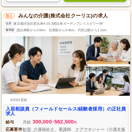
みんなの介護(株式会社クーリエ)の求人
法人
住所
東京都渋谷区恵比寿4-20-3恵比寿ガーデンプレイスタワー9F
最寄駅
恵比寿駅から0.6km、目黒駅から0.9km、代官山駅から1.1km
8月8日更新
入居相談員（フィールドセールス/経験者採用）の正社員
求人
300,000
562,500
給与
月給
~
円
応募要件
歓迎: 介護福祉士、看護師、ケアマネジャー（介護支援