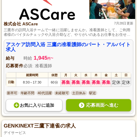
株式会社 ASCare
7月28日更新
三鷹市の訪問入浴チームで一緒に活躍しませんか。准看護師として、ご利用
者様のバイタルチェックや入浴介助など、やりがいのあるお仕事をお任せし
ます。初心者でも安心してスタートできるよう、豊富な研修と温かいサポー
ト体制が整っています。職員同士の仲の良さと、何でも相談しやすい環境も
アスケア訪問入浴 三鷹の准看護師のパート・アルバイト
魅力です。
求人
1,945
給与
時給
~
円
応募要件
必須: 准看護師
就業時間
休憩
月
火
水
木
金
土
日
募集
募集
募集
募集
募集
定休
定休
日勤
8:30
17:30
60分
～
新卒可
年齢不問
40代活躍
未経験可
土日休み
駅近
応募画面へ進む
お気に入り
に
追加
GENKINEXT三鷹下連雀の求人
デイサービス