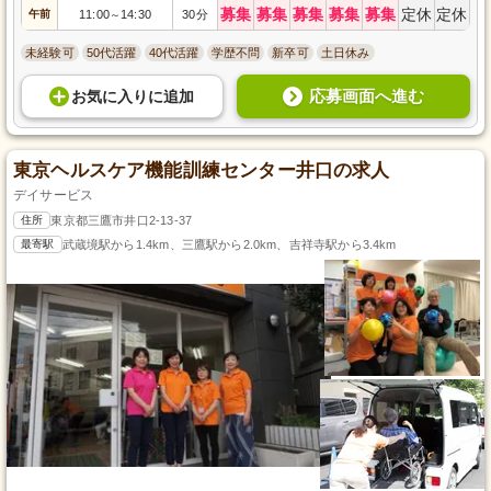
募集
募集
募集
募集
募集
定休
定休
午前
11:00
14:30
30分
～
未経験可
50代活躍
40代活躍
学歴不問
新卒可
土日休み
応募画面へ進む
お気に入り
に
追加
東京ヘルスケア機能訓練センター井口の求人
デイサービス
住所
東京都三鷹市井口2-13-37
最寄駅
武蔵境駅から1.4km、三鷹駅から2.0km、吉祥寺駅から3.4km