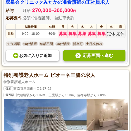
双泉会クリニックみたかの准看護師の正社員求人
270,000
300,000
給与
月給
~
円
応募要件
必須: 准看護師、自動車免許
就業時間
休憩
月
火
水
木
金
土
日
募集
募集
募集
募集
募集
定休
定休
日勤
9:00
18:00
60分
～
50代活躍
60代活躍
年齢不問
40代活躍
新卒可
土日祝休み
応募画面へ進む
お気に入り
に
追加
特別養護老人ホーム ピオーネ三鷹の求人
特別養護老人ホーム
住所
東京都三鷹市井口1-17-22
最寄駅
武蔵境駅から1.0km、三鷹駅から1.5km、吉祥寺駅から3.1km