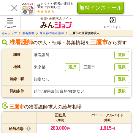
スカウトや選考の連絡を
無料インストール
通知でお知らせ
介護･医療求人サイト
メニュー
ログインする
みんジョブ
准看護師
東京都の准看護師
三鷹市の准看護師求人
准看護師
三鷹市
の求人・転職・募集情報を
から探す
職種
准看護師
選択
地域
東京都
選択
三鷹市
選択
路線・駅
指定なし
選択
詳細条件
給与/雇用形態/資格/種別など
選択
三鷹市
の准看護師求人の給与相場
正社員
パート・アルバイト
(月収)
(時給)
283,000
1,815
円
円
給与相場