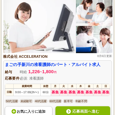
株式会社 ACCELERATION
8月6日更新
まごの手新川の准看護師のパート・アルバイト求人
1,226
1,800
給与
時給
~
円
応募要件
必須: 准看護師
就業時間
休憩
月
火
水
木
金
土
日
募集
募集
募集
募集
募集
募集
募集
日勤
9:00
17:00(2h〜)
60分
～
50代活躍
未経験可
40代活躍
60代活躍
新卒可
年齢不問
応募画面へ進む
お気に入り
に
追加