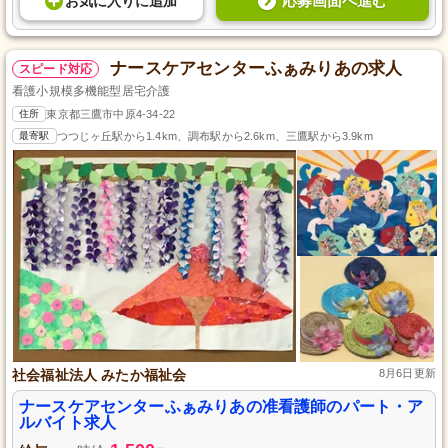
応募画面へ進む
お気に入り
に
追加
ナースケアセンターふぁみりあの求人
スピード対応
看護小規模多機能型居宅介護
住所
東京都三鷹市中原4-34-22
最寄駅
つつじヶ丘駅から1.4km、調布駅から2.6km、三鷹駅から3.9km
社会福祉法人 みたか福祉会
8月6日更新
ナースケアセンターふぁみりあの准看護師のパート・ア
ルバイト求人