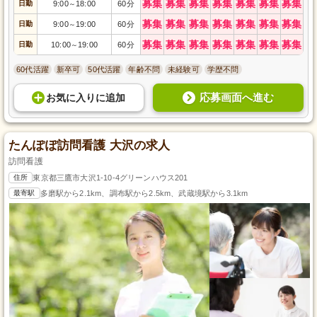
募集
募集
募集
募集
募集
募集
募集
日勤
9:00
18:00
60分
～
募集
募集
募集
募集
募集
募集
募集
日勤
9:00
19:00
60分
～
募集
募集
募集
募集
募集
募集
募集
日勤
10:00
19:00
60分
～
60代活躍
新卒可
50代活躍
年齢不問
未経験可
学歴不問
応募画面へ進む
お気に入り
に
追加
たんぽぽ訪問看護 大沢の求人
訪問看護
住所
東京都三鷹市大沢1-10-4グリーンハウス201
最寄駅
多磨駅から2.1km、調布駅から2.5km、武蔵境駅から3.1km