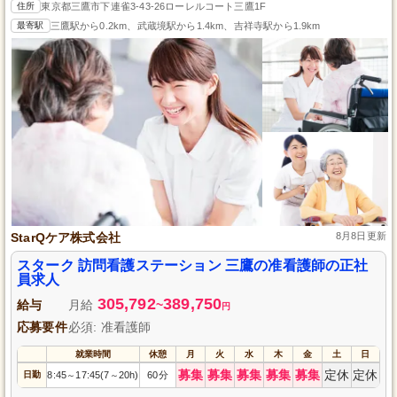
住所
東京都三鷹市下連雀3-43-26ローレルコート三鷹1F
最寄駅
三鷹駅から0.2km、武蔵境駅から1.4km、吉祥寺駅から1.9km
StarQケア株式会社
8月8日更新
スターク 訪問看護ステーション 三鷹の准看護師の正社
員求人
305,792
389,750
給与
月給
~
円
応募要件
必須: 准看護師
就業時間
休憩
月
火
水
木
金
土
日
募集
募集
募集
募集
募集
定休
定休
日勤
8:45
17:45(7
20h)
60分
～
～