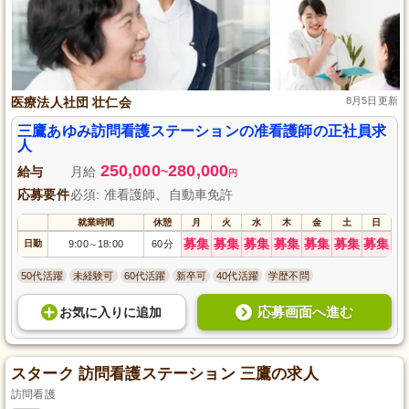
医療法人社団 壮仁会
8月5日更新
三鷹あゆみ訪問看護ステーションの准看護師の正社員求
人
250,000
280,000
給与
月給
~
円
応募要件
必須: 准看護師、自動車免許
就業時間
休憩
月
火
水
木
金
土
日
募集
募集
募集
募集
募集
募集
募集
日勤
9:00
18:00
60分
～
50代活躍
未経験可
60代活躍
新卒可
40代活躍
学歴不問
応募画面へ進む
お気に入り
に
追加
スターク 訪問看護ステーション 三鷹の求人
訪問看護