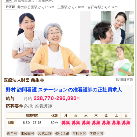
住所
東京都三鷹市下連雀8-3-6
最寄駅
井の頭公園駅から1.9km、三鷹駅から2.1km、吉祥寺駅から2.3km
医療法人財団 慈生会
8月8日更新
野村 訪問看護 ステーションの准看護師の正社員求人
228,770
296,090
給与
月給
~
円
応募要件
必須: 准看護師
就業時間
休憩
月
火
水
木
金
土
日
募集
募集
募集
募集
募集
募集
募集
日勤
8:30
17:15
60分
～
新卒可
未経験可
50代活躍
40代活躍
年齢不問
学歴不問