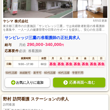
ヤシマ 株式会社
8月5日更新
東京都三鷹市の介護施設「サンビレッジ三鷹」では未経験者歓迎の准看護師
を募集中、一人一人の健康管理や日常のサポートを提供し、安心の生活環境
を整えます。正社員としての安定した雇用形態と、スキル向上を後押しする
研修制度を用意しており、あなたの成長を全力でサポートします。
サンビレッジ三鷹の准看護師の正社員求人
290,000
340,000
給与
月給
~
円
応募要件
必須: 准看護師
就業時間
休憩
月
火
水
木
金
土
日
募集
募集
募集
募集
募集
募集
募集
日勤
9:00
17:00
60分
～
50代活躍
未経験可
新卒可
60代活躍
40代活躍
学歴不問
応募画面へ進む
お気に入り
に
追加
野村 訪問看護 ステーションの求人
訪問看護