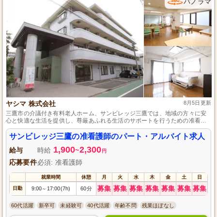
パノラマ
ヤシマ 株式会社
8月5日更新
三鷹市の介議付き有料老人ホーム、サンビレッジ三鷹では、地域の方々に安
心と快適な生活を提供し、尊厳あふれる生活のサポートを行うための准看護
師を募集しています。未経験でも安心の研修制度とチームのサポート、柔軟
なシフト制と充実の福利厚生で働きやすい環境が整っており、地域の皆さん
サンビレッジ三鷹の准看護師のパート・アルバイト求人
の生活を一緒に支えて頂ける方を待っています。
1,900
2,300
給与
時給
~
円
応募要件
必須: 准看護師
就業時間
休憩
月
火
水
木
金
土
日
募集
募集
募集
募集
募集
募集
募集
日勤
9:00
17:00(7h)
60分
～
60代活躍
新卒可
未経験可
40代活躍
年齢不問
残業ほぼなし