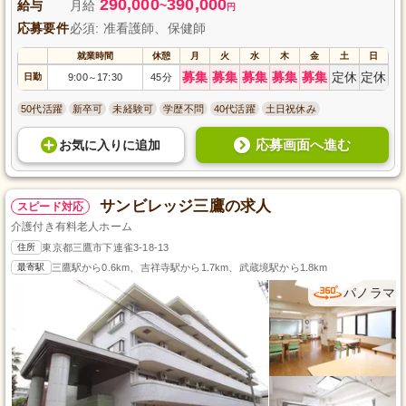
290,000
390,000
給与
月給
~
円
応募要件
必須: 准看護師、保健師
就業時間
休憩
月
火
水
木
金
土
日
募集
募集
募集
募集
募集
定休
定休
日勤
9:00
17:30
45分
～
50代活躍
新卒可
未経験可
学歴不問
40代活躍
土日祝休み
応募画面へ進む
お気に入り
に
追加
サンビレッジ三鷹の求人
スピード対応
介護付き有料老人ホーム
住所
東京都三鷹市下連雀3-18-13
最寄駅
三鷹駅から0.6km、吉祥寺駅から1.7km、武蔵境駅から1.8km
パノラマ