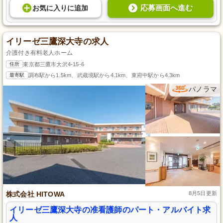
応募画面へ進む
お気に入り
に
追加
イリーゼ三鷹深大寺の求人
介護付き有料老人ホーム
住所
東京都三鷹市大沢4-15-6
最寄駅
調布駅から1.5km、武蔵境駅から4.1km、東府中駅から4.3km
パノラマ
株式会社 HITOWA
8月5日更新
イリーゼ三鷹深大寺の准看護師のパート・アルバイト求
人