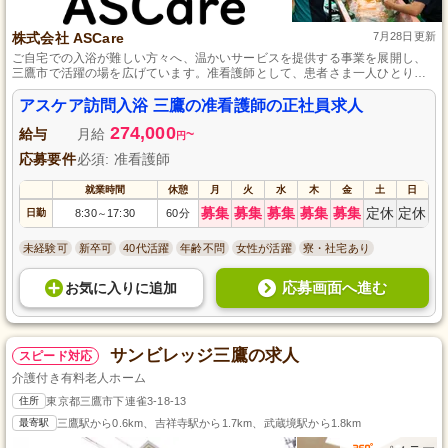
株式会社 ASCare
7月28日更新
ご自宅での入浴が難しい方々へ、温かいサービスを提供する事業を展開し、
三鷹市で活躍の場を広げています。准看護師として、患者さま一人ひとりに
寄り添いながら、チームで協力して業務を進める仕事です。実務未経験でも
安心してスタートできる研修制度が整っており、資格を活かしてキャリアを
アスケア訪問入浴 三鷹の准看護師の正社員求人
築くことが可能です。また、完全週休2日制でプライベートも充実させなが
274,000
ら、長く働ける職場環境を提供しています。
給与
月給
~
円
応募要件
必須: 准看護師
就業時間
休憩
月
火
水
木
金
土
日
募集
募集
募集
募集
募集
定休
定休
日勤
8:30
17:30
60分
～
未経験可
新卒可
40代活躍
年齢不問
女性が活躍
寮・社宅あり
応募画面へ進む
お気に入り
に
追加
サンビレッジ三鷹の求人
スピード対応
介護付き有料老人ホーム
住所
東京都三鷹市下連雀3-18-13
最寄駅
三鷹駅から0.6km、吉祥寺駅から1.7km、武蔵境駅から1.8km