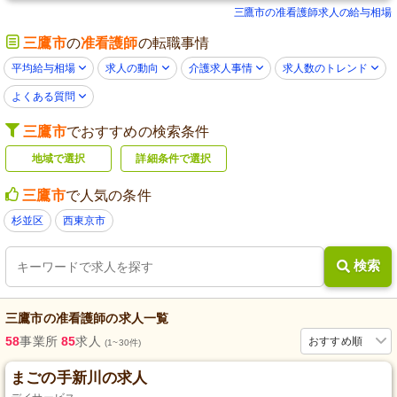
三鷹市の准看護師求人の給与相場
三鷹市
の
准看護師
の転職事情
平均給与相場
求人の動向
介護求人事情
求人数のトレンド
よくある質問
三鷹市
でおすすめの検索条件
地域で選択
詳細条件で選択
三鷹市
で人気の条件
杉並区
西東京市
検索
三鷹市
の
准看護師
の求人一覧
58
事業所
85
求人
おすすめ順
(1~30件)
まごの手新川の求人