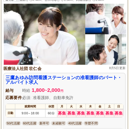
医療法人社団 壮仁会
8月5日更新
三鷹あゆみ訪問看護ステーションの准看護師のパート・
アルバイト求人
1,800
2,000
給与
時給
~
円
応募要件
必須: 准看護師、自動車免許
就業時間
休憩
月
火
水
木
金
土
日
募集
募集
募集
募集
募集
募集
募集
日勤
9:00
18:00
60分
～
50代活躍
60代活躍
新卒可
未経験可
40代活躍
学歴不問