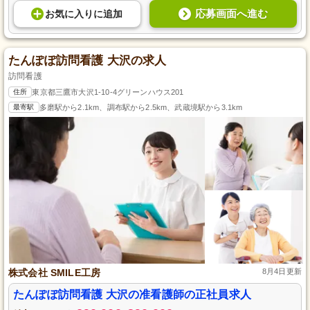
応募画面へ進む
お気に入り
に
追加
たんぽぽ訪問看護 大沢の求人
訪問看護
住所
東京都三鷹市大沢1-10-4グリーンハウス201
最寄駅
多磨駅から2.1km、調布駅から2.5km、武蔵境駅から3.1km
株式会社 SMILE工房
8月4日更新
たんぽぽ訪問看護 大沢の准看護師の正社員求人