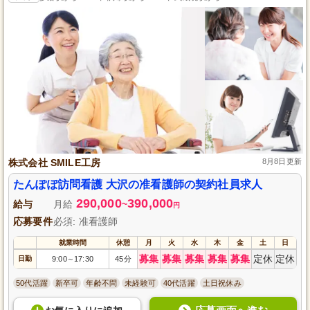
株式会社 SMILE工房
8月8日更新
たんぽぽ訪問看護 大沢の准看護師の契約社員求人
290,000
390,000
給与
月給
~
円
応募要件
必須: 准看護師
就業時間
休憩
月
火
水
木
金
土
日
募集
募集
募集
募集
募集
定休
定休
日勤
9:00
17:30
45分
～
50代活躍
新卒可
年齢不問
未経験可
40代活躍
土日祝休み