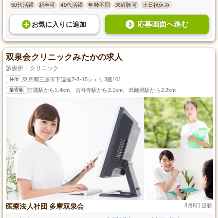
50代活躍
新卒可
40代活躍
年齢不問
未経験可
土日祝休み
応募画面へ進む
お気に入り
に
追加
双泉会クリニックみたかの求人
診療所・クリニック
住所
東京都三鷹市下連雀7-8-15シェリ3鷹101
最寄駅
三鷹駅から1.4km、吉祥寺駅から2.1km、武蔵境駅から2.2km
医療法人社団 多摩双泉会
8月8日更新