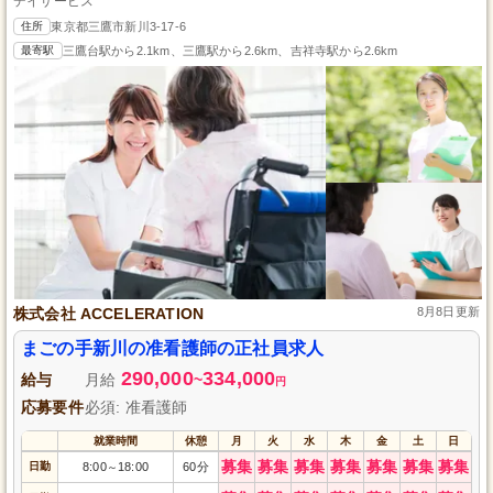
デイサービス
住所
東京都三鷹市新川3-17-6
最寄駅
三鷹台駅から2.1km、三鷹駅から2.6km、吉祥寺駅から2.6km
株式会社 ACCELERATION
8月8日更新
まごの手新川の准看護師の正社員求人
290,000
334,000
給与
月給
~
円
応募要件
必須: 准看護師
就業時間
休憩
月
火
水
木
金
土
日
募集
募集
募集
募集
募集
募集
募集
日勤
8:00
18:00
60分
～