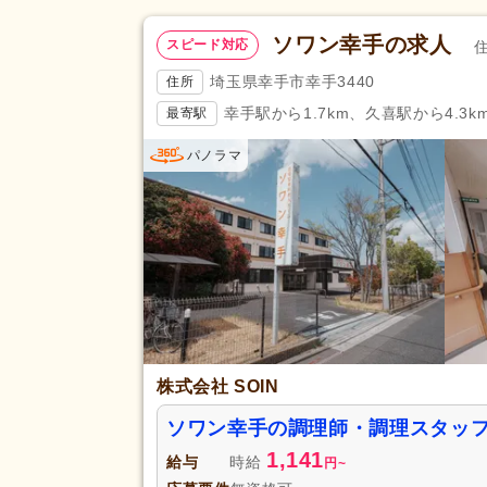
ソワン幸手の求人
スピード対応
埼玉県幸手市幸手3440
住所
幸手駅から1.7km、久喜駅から4.3k
最寄駅
パノラマ
株式会社 SOIN
ソワン幸手の調理師・調理スタッ
1,141
給与
時給
円
~