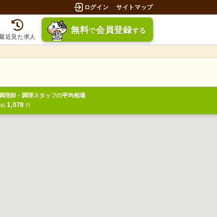
ログイン
サイトマップ
無料
会員登録
で
する
最近見た求人
調理師・調理スタッフの平均相場
1,078
時給
円