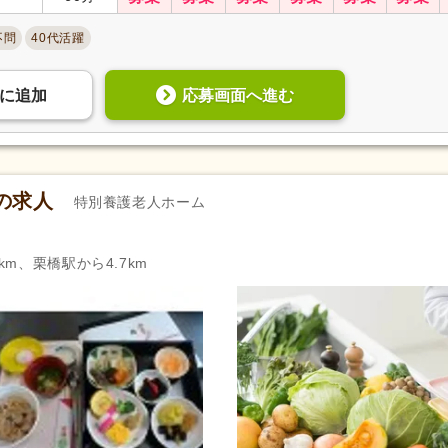
不問
40代活躍
応募画面へ進む
に
追加
の求人
特別養護老人ホーム
km、栗橋駅から4.7km