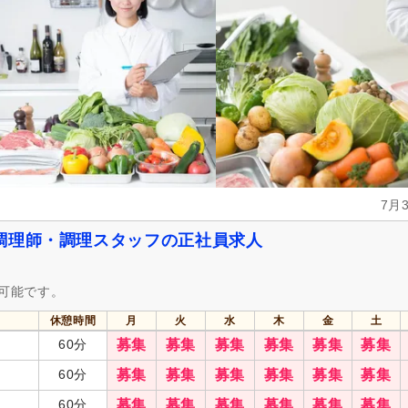
資格手当
(2)
再雇用制度あり
(1)
日払い・週払い可
(1)
副業可
(1)
自動車通勤可
(4)
自転車通勤可
(3)
7月
調理師・調理スタッフの正社員求人
募可能です。
休憩時間
月
火
水
木
金
土
60分
募集
募集
募集
募集
募集
募集
60分
募集
募集
募集
募集
募集
募集
60分
募集
募集
募集
募集
募集
募集