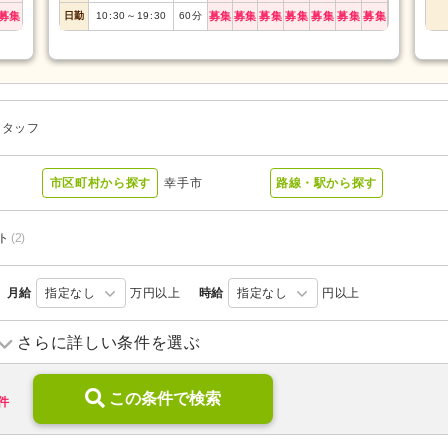
募集
日勤
10:30
～
19:30
60
分
募集
募集
募集
募集
募集
募集
募集
スタッフ
市区町村から探す
幸手市
路線・駅から探す
ト
(2)
月給
指定なし
万円以上
時給
指定なし
円以上
さらに詳しい条件を選ぶ
特別養護老人ホーム
(2)
病院
(1)
この条件で検索
件
無資格可
(4)
ブランク可
(3)
年齢不問
(3)
新卒可
(3)