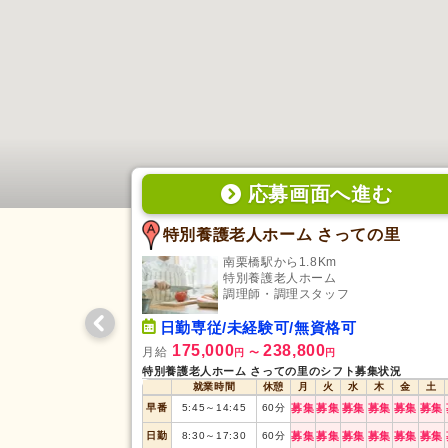
応募画面
へ
進む
特別養護老人ホーム さっての里
南栗橋駅から1.8Km
特別養護老人ホーム
調理師・調理スタッフ
日勤専従/未経験可/無資格可
175,000
238,800
月給
円
〜
円
特別養護老人ホーム さっての里のシフト募集状況
就業時間
休憩
月
火
水
木
金
土
早番
5:45
～
14:45
60
分
募集
募集
募集
募集
募集
募集
日勤
8:30
～
17:30
60
分
募集
募集
募集
募集
募集
募集