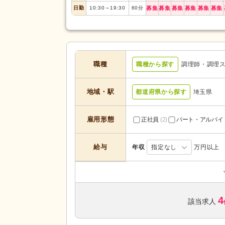
日勤
10:30
～
19:30
60
分
募集
募集
募集
募集
募集
募集
職種
職種から探す
調理師・調理
地域・駅
都道府県から探す
埼玉県
雇用形態
正社員
(2)
パート・アルバイ
給与
年収
指定なし
万円以上
サービスの種
住宅型有料老人ホーム
(1)
類
4
該当求人
未経験可
(4)
学歴不問
(4)