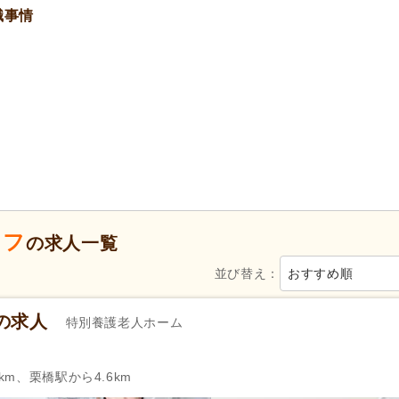
職事情
40代活躍
(3)
50代活躍
(3)
Web面接可
(1)
ハローワーク求人を除く
(1)
掲載14日以内
(1)
掲載30日以内
(1)
スピード対応
(1)
午前のみ可
(1)
午後のみ可
(1)
週4日から可
(1)
シフト相談可
(3)
ッフ
の求人一覧
週休2日
(2)
年間休日120日以上
(2)
並び替え：
おすすめ順
育休あり
(4)
介護休業
(1)
年末年始休暇
(1)
の求人
特別養護老人ホーム
社会保険完備
(3)
研修制度あり
(3)
復職支援あり
(1)
退職金あり
(2)
km、栗橋駅から4.6km
人事評価制度あり
(3)
処遇改善手当
(2)