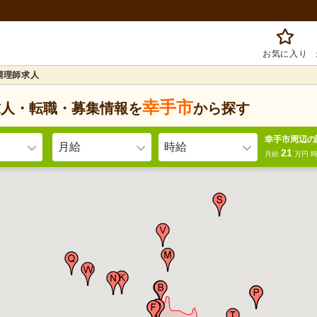
お気に入り
調理師求人
幸手市
求人・転職・募集情報を
から探す
幸手市周辺の
月給
時給
21
月給
万円