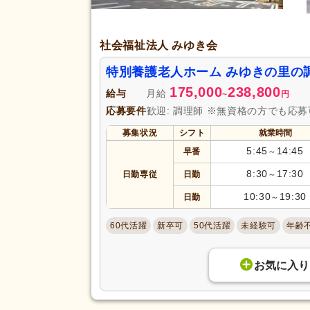
社会福祉法人 みゆき会
特別養護老人ホーム みゆきの里の
175,000
238,800
給与
月給
~
円
応募要件
歓迎: 調理師 ※無資格の方でも応
募集状況
シフト
就業時間
5:45
14:45
早番
～
8:30
17:30
日勤専従
日勤
～
10:30
19:30
日勤
～
60代活躍
新卒可
50代活躍
未経験可
年齢
お気に入り