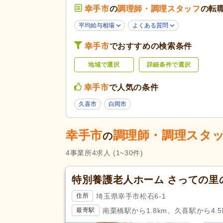
幸手市
の
調理師・調理スタッフ
の転
子育てママパパ活躍
(3)
応募条件・こ
だわり
60代活躍
(3)
平均給与相場
よくある質問
掲載7日以内
(1)
幸手市
でおすすめの検索条件
女性が活躍
(3)
地域で選択
詳細条件で選択
残業ほぼなし
(4)
勤務形態
週3日から可
(1)
幸手市
で人気の条件
即日勤務可
(2)
久喜市
白岡市
応募資格
調理師
(2)
幸手市
調理師・調理スタ
の
完全週休2日
(2)
4
事業所
4
求人
(1~30件)
休日・休暇
産休あり
(3)
看護休暇
(1)
特別養護老人ホーム さっての里
賞与あり
(3)
埼玉県幸手市松石6-1
住所
昇給あり
(2)
南栗橋駅から1.8km、久喜駅から4.5
最寄駅
通勤手当
(4)