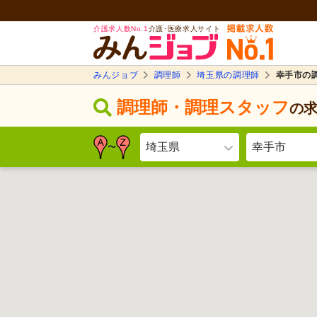
介護求人数No.1
介護･医療求人サイト
みんジョブ
調理師
埼玉県の調理師
幸手市の
調理師・調理スタッフ
の
埼玉県
幸手市
〜