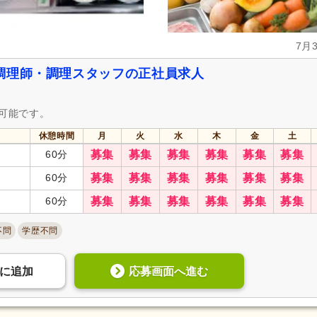
7月
調理師・調理スタッフの正社員求人
募可能です。
休憩時間
月
火
水
木
金
土
60分
募集
募集
募集
募集
募集
募集
60分
募集
募集
募集
募集
募集
募集
60分
募集
募集
募集
募集
募集
募集
不問
学歴不問
応募画面へ進む
に
追加