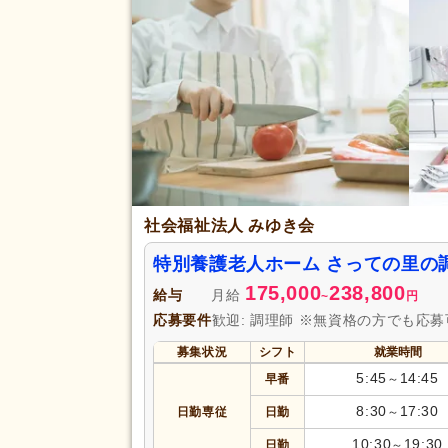
給与・手当
福利厚生
託児施設あり
(2)
正社員登用あり
(1)
転勤なし
(4)
アクセス
駅近
(1)
社会福祉法人 みゆき会
特別養護老人ホーム さっての里の
175,000
238,800
給与
月給
~
円
応募要件
歓迎: 調理師 ※無資格の方でも応
募集状況
シフト
就業時間
5:45
14:45
早番
～
8:30
17:30
日勤専従
日勤
～
10:30
19:30
日勤
～