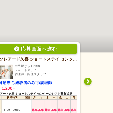
応募画面
へ
進む
ソレアード久喜 ショートステイ センター
ソレアード
幸手駅から1.2Km
幸手
ショートステイ
デ
調理師・調理スタッフ
調
日勤専従/経験者のみ可/調理師
日勤専従/未
1,200
1,141
給
時給
円
円
〜
アード久喜 ショートステイ センターのシフト募集状況
ソレアード久喜 デ
就業時間
休憩
月
火
水
木
金
土
日
就業時間
早番
6:00
～
15:00
日
6:00
～
20:00
-
募集
募集
募集
募集
募集
募集
募集
日勤
9:00
～
18:00