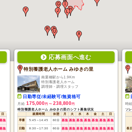
応募画面
へ
進む
特別養護老人ホーム みゆきの里
南栗橋駅から1.9Km
特別養護老人ホーム
調理師・調理スタッフ
日勤専従/未経験可/無資格可
175,000
238,800
月給
時
円
〜
円
特別養護老人ホーム みゆきの里のシフト募集状況
ソレ
日
就業時間
休憩
月
火
水
木
金
土
日
募集
早番
5:45
～
14:45
60
分
募集
募集
募集
募集
募集
募集
募集
募集
日勤
8:30
～
17:30
60
分
募集
募集
募集
募集
募集
募集
募集
長