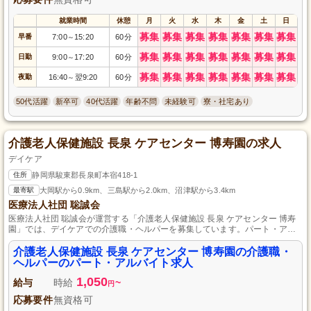
就業時間
休憩
月
火
水
木
金
土
日
募集
募集
募集
募集
募集
募集
募集
早番
7:00
15:20
60分
～
募集
募集
募集
募集
募集
募集
募集
日勤
9:00
17:20
60分
～
募集
募集
募集
募集
募集
募集
募集
夜勤
16:40
翌9:20
60分
～
50代活躍
新卒可
40代活躍
年齢不問
未経験可
寮・社宅あり
介護老人保健施設 長泉 ケアセンター 博寿園の求人
デイケア
住所
静岡県駿東郡長泉町本宿418-1
最寄駅
大岡駅から0.9km、三島駅から2.0km、沼津駅から3.4km
医療法人社団 聡誠会
医療法人社団 聡誠会が運営する「介護老人保健施設 長泉 ケアセンター 博寿
園」では、デイケアでの介護職・ヘルパーを募集しています。パート・アル
バイトとして働ける柔軟な雇用形態で、あなたの経験を活かして利用者様の
日常生活のサポートをしてみませんか？資格や経験は問いませんので、未経
介護老人保健施設 長泉 ケアセンター 博寿園の介護職・
験の方でも安心してご応募いただけます。心温まる介護を一緒に提供しまし
ヘルパーのパート・アルバイト求人
ょう。ぜひ、私たちと一緒に働きませんか？
1,050
給与
時給
~
円
応募要件
無資格可