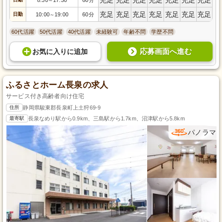
～
充足
充足
充足
充足
充足
充足
充足
日勤
10:00
19:00
60分
～
60代活躍
50代活躍
40代活躍
未経験可
年齢不問
学歴不問
応募画面へ進む
お気に入り
に
追加
ふるさとホーム長泉の求人
サービス付き高齢者向け住宅
住所
静岡県駿東郡長泉町上土狩69-9
最寄駅
長泉なめり駅から0.9km、三島駅から1.7km、沼津駅から5.8km
パノラマ