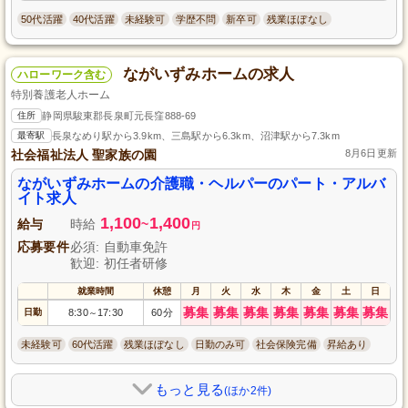
50代活躍
40代活躍
未経験可
学歴不問
新卒可
残業ほぼなし
ながいずみホームの求人
ハローワーク含む
特別養護老人ホーム
住所
静岡県駿東郡長泉町元長窪888-69
最寄駅
長泉なめり駅から3.9km、三島駅から6.3km、沼津駅から7.3km
社会福祉法人 聖家族の園
8月6日更新
ながいずみホームの介護職・ヘルパーのパート・アルバ
イト求人
1,100
1,400
給与
時給
~
円
応募要件
必須: 自動車免許
歓迎: 初任者研修
就業時間
休憩
月
火
水
木
金
土
日
募集
募集
募集
募集
募集
募集
募集
日勤
8:30
17:30
60分
～
未経験可
60代活躍
残業ほぼなし
日勤のみ可
社会保険完備
昇給あり
もっと見る
(ほか2件)