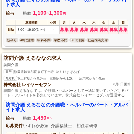
ト求人
1,100
1,300
給与
時給
~
円
就業時間
休憩
月
火
水
木
金
土
日
募集
募集
募集
募集
募集
募集
募集
日勤
8:00
19:00(1h〜)
-
～
新卒可
40代活躍
年齢不問
学歴不問
50代活躍
社会保険完備
訪問介護 えるななの求人
訪問介護
住所
静岡県駿東郡長泉町下土狩1347-14まほろば
最寄駅
下土狩駅から0.3km、三島駅から1.2km、沼津駅から4.4km
株式会社 レイヤーセブン
8月6日更新
訪問介護 えるななでは、介護職・ヘルパーとして一緒に働いていただけるパ
ート・アルバイトを募集しています。株式会社 レイヤーセブンが運営する当
施設で、密接に利用者に寄り添える充実した日々を送りませんか？資格や経
験に不安がある方でも大歓迎です。私たちと共に、心温まるサービスを提供
訪問介護 えるななの介護職・ヘルパーのパート・アルバ
しましょう。詳細はお気軽にお問い合わせください。お待ちしております。
イト求人
1,450
給与
時給
~
円
応募要件
いずれか必須: 介護福祉士、初任者研修