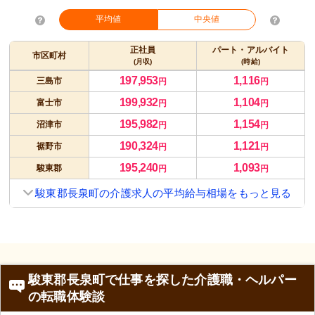
平均値
中央値
正社員
パート・アルバイト
市区町村
(月収)
(時給)
197,953
1,116
三島市
円
円
199,932
1,104
富士市
円
円
195,982
1,154
沼津市
円
円
190,324
1,121
裾野市
円
円
195,240
1,093
駿東郡
円
円
駿東郡長泉町の介護求人の平均給与相場をもっと見る
駿東郡長泉町で仕事を探した介護職・ヘルパー
の転職体験談