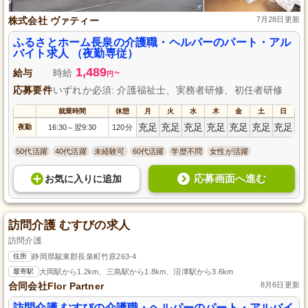
株式会社 ヴァティー
7月28日更新
ふるさとホーム長泉の介護職・ヘルパーのパート・アル
バイト求人 （夜勤専従）
1,489
給与
時給
~
円
応募要件
いずれか必須: 介護福祉士、実務者研修、初任者研修
就業時間
休憩
月
火
水
木
金
土
日
充足
充足
充足
充足
充足
充足
充足
夜勤
16:30
翌9:30
120分
～
50代活躍
40代活躍
未経験可
60代活躍
学歴不問
女性が活躍
応募画面へ進む
お気に入り
に
追加
訪問介護 むすびの求人
訪問介護
住所
静岡県駿東郡長泉町竹原263-4
最寄駅
大岡駅から1.2km、三島駅から1.8km、沼津駅から3.6km
合同会社Flor Partner
8月6日更新
訪問介護 むすびの介護職・ヘルパーのパート・アルバイ