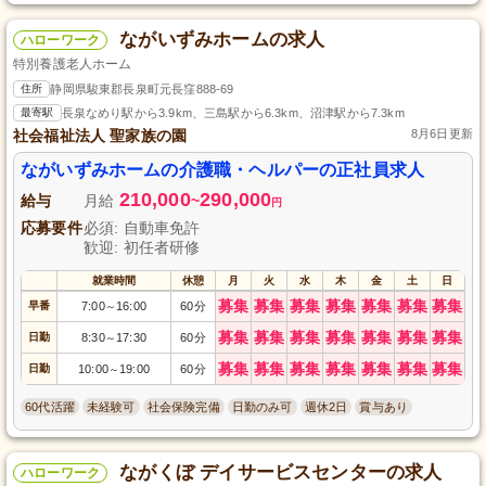
ながいずみホームの求人
ハローワーク
特別養護老人ホーム
住所
静岡県駿東郡長泉町元長窪888-69
最寄駅
長泉なめり駅から3.9km、三島駅から6.3km、沼津駅から7.3km
社会福祉法人 聖家族の園
8月6日更新
ながいずみホームの介護職・ヘルパーの正社員求人
210,000
290,000
給与
月給
~
円
応募要件
必須: 自動車免許
歓迎: 初任者研修
就業時間
休憩
月
火
水
木
金
土
日
募集
募集
募集
募集
募集
募集
募集
早番
7:00
16:00
60分
～
募集
募集
募集
募集
募集
募集
募集
日勤
8:30
17:30
60分
～
募集
募集
募集
募集
募集
募集
募集
日勤
10:00
19:00
60分
～
60代活躍
未経験可
社会保険完備
日勤のみ可
週休2日
賞与あり
ながくぼ デイサービスセンターの求人
ハローワーク