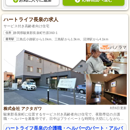
お気に入り
に
追加
ハートライフ長泉の求人
サービス付き高齢者向け住宅
住所
静岡県駿東郡長泉町竹原360-1
最寄駅
三島広小路駅から1.0km、三島駅から1.3km、沼津駅から4.1km
パノラマ
株式会社 アクタガワ
8月6日更新
駿東郡長泉町に位置するサービス付き高齢者向け住宅で、夜勤専従の介護
職・ヘルパーを募集中です。日中はプライベートな時間を大切にしながら、
週2回からの勤務で効率的に働ける環境が魅力です。マイカー通勤可能で、遠
方の方も安心して通える職場での仕事にぜひ挑戦してください。
ハートライフ長泉の介護職・ヘルパーのパート・アルバ