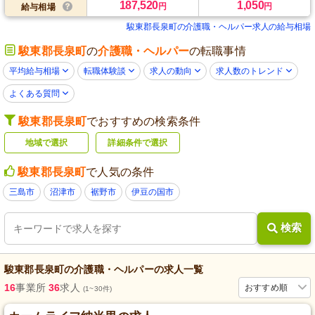
187,520
1,050
円
円
給与相場
駿東郡長泉町の介護職・ヘルパー求人の給与相場
駿東郡長泉町
の
介護職・ヘルパー
の転職事情
平均給与相場
転職体験談
求人の動向
求人数のトレンド
よくある質問
駿東郡長泉町
でおすすめの検索条件
地域で選択
詳細条件で選択
駿東郡長泉町
で人気の条件
三島市
沼津市
裾野市
伊豆の国市
検索
駿東郡長泉町
の
介護職・ヘルパー
の求人一覧
16
事業所
36
求人
おすすめ順
(1~30件)