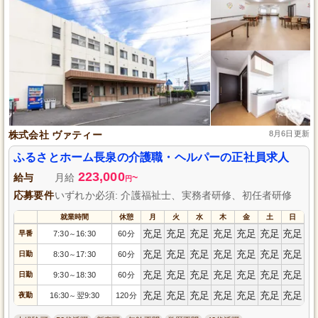
株式会社 ヴァティー
8月6日更新
ふるさとホーム長泉の介護職・ヘルパーの正社員求人
223,000
給与
月給
~
円
応募要件
いずれか必須: 介護福祉士、実務者研修、初任者研修
就業時間
休憩
月
火
水
木
金
土
日
充足
充足
充足
充足
充足
充足
充足
早番
7:30
16:30
60分
～
充足
充足
充足
充足
充足
充足
充足
日勤
8:30
17:30
60分
～
充足
充足
充足
充足
充足
充足
充足
日勤
9:30
18:30
60分
～
充足
充足
充足
充足
充足
充足
充足
夜勤
16:30
翌9:30
120分
～