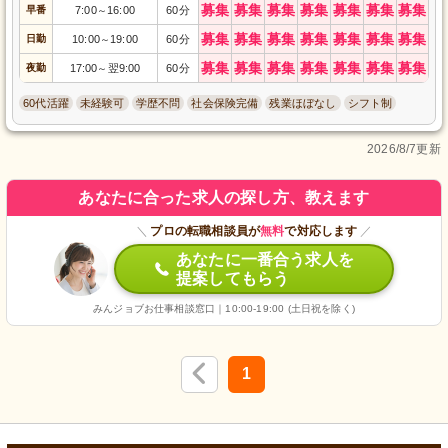
募集
募集
募集
募集
募集
募集
募集
早番
7:00
16:00
60分
～
募集
募集
募集
募集
募集
募集
募集
日勤
10:00
19:00
60分
～
募集
募集
募集
募集
募集
募集
募集
夜勤
17:00
翌9:00
60分
～
60代活躍
未経験可
学歴不問
社会保険完備
残業ほぼなし
シフト制
2026/8/7更新
あなたに合った求人の探し方、教えます
＼
プロの転職相談員が
無料
で対応します
／
あなたに一番合う求人を
提案してもらう
みんジョブお仕事相談窓口｜10:00-19:00 (土日祝を除く)
1