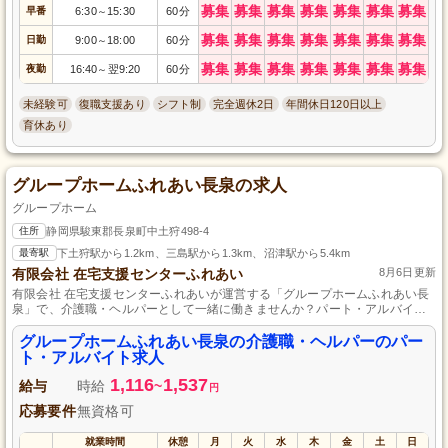
募集
募集
募集
募集
募集
募集
募集
早番
6:30
15:30
60分
～
募集
募集
募集
募集
募集
募集
募集
日勤
9:00
18:00
60分
～
募集
募集
募集
募集
募集
募集
募集
夜勤
16:40
翌9:20
60分
～
未経験可
復職支援あり
シフト制
完全週休2日
年間休日120日以上
育休あり
グループホームふれあい長泉の求人
グループホーム
住所
静岡県駿東郡長泉町中土狩498-4
最寄駅
下土狩駅から1.2km、三島駅から1.3km、沼津駅から5.4km
有限会社 在宅支援センターふれあい
8月6日更新
有限会社 在宅支援センターふれあいが運営する「グループホームふれあい長
泉」で、介護職・ヘルパーとして一緒に働きませんか？パート・アルバイト
の柔軟な雇用形態で、働きやすい環境を提供しています。資格や経験は問い
ません。地域に寄り添い、温かいケアを提供する職場であなたの力を活かし
グループホームふれあい長泉の介護職・ヘルパーのパー
てみませんか？ぜひご応募お待ちしております。
ト・アルバイト求人
1,116
1,537
給与
時給
~
円
応募要件
無資格可
就業時間
休憩
月
火
水
木
金
土
日