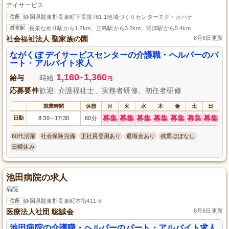
デイサービス
住所
静岡県駿東郡長泉町下長窪781-1地域づくりセンターモク・オハナ
最寄駅
長泉なめり駅から1.2km、三島駅から3.2km、沼津駅から5.4km
社会福祉法人 聖家族の園
8月6日更新
ながくぼ デイサービスセンターの介護職・ヘルパーのパ
ート・アルバイト求人
1,160
1,360
給与
時給
~
円
応募要件
歓迎: 介護福祉士、実務者研修、初任者研修
就業時間
休憩
月
火
水
木
金
土
日
募集
募集
募集
募集
募集
募集
募集
日勤
8:30
17:30
60分
～
60代活躍
社会保険完備
正社員登用あり
退職金あり
残業ほぼなし
日曜休み
池田病院の求人
病院
住所
静岡県駿東郡長泉町本宿411-5
医療法人社団 聡誠会
8月6日更新
池田病院の介護職・ヘルパーのパート・アルバイト求人