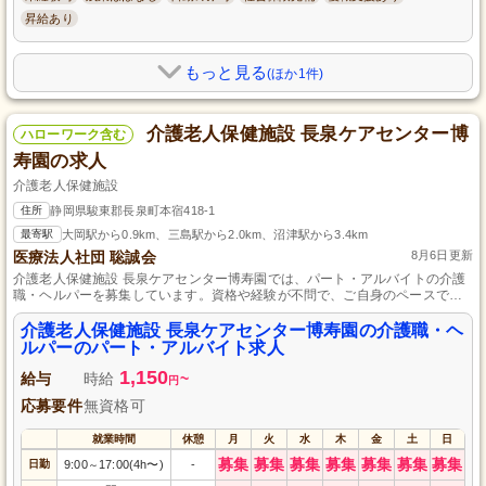
昇給あり
もっと見る
(ほか1件)
介護老人保健施設 長泉ケアセンター博
ハローワーク含む
寿園の求人
介護老人保健施設
住所
静岡県駿東郡長泉町本宿418-1
最寄駅
大岡駅から0.9km、三島駅から2.0km、沼津駅から3.4km
医療法人社団 聡誠会
8月6日更新
介護老人保健施設 長泉ケアセンター博寿園では、パート・アルバイトの介護
職・ヘルパーを募集しています。資格や経験が不問で、ご自身のペースで働
ける環境です。地域に密着した医療法人社団 聡誠会の一員として、高齢者の
方々と心温まる時間を共に過ごしませんか？未経験からでもしっかりサポー
介護老人保健施設 長泉ケアセンター博寿園の介護職・ヘ
トいたしますので、安心してご応募ください。
ルパーのパート・アルバイト求人
1,150
給与
時給
~
円
応募要件
無資格可
就業時間
休憩
月
火
水
木
金
土
日
募集
募集
募集
募集
募集
募集
募集
日勤
9:00
17:00(4h〜)
-
～