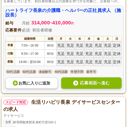
を募集しています。初任者研修以上の資格を持つ方を対象に、お客様への丁
寧な介護業務をお任せします。最寄り駅から徒歩14分とアクセスが良く、通
勤手当や育児支援制度も充実しており、モチベーションを持って働ける環境
ハートライフ長泉の介護職・ヘルパーの正社員求人 （施
です。
設長）
314,000
410,000
給与
月給
~
円
応募要件
必須: 初任者研修
就業時間
休憩
月
火
水
木
金
土
日
充足
充足
充足
充足
充足
充足
定休
早番
7:00
16:00
60分
～
充足
充足
充足
充足
充足
充足
定休
日勤
8:30
17:30
60分
～
充足
充足
充足
充足
充足
充足
定休
夜勤
16:00
翌10:00
60分
～
50代活躍
60代活躍
未経験可
40代活躍
学歴不問
新卒可
応募画面へ進む
お気に入り
に
追加
生活リハビリ長泉 デイサービスセンター
スピード対応
の求人
デイサービス
住所
静岡県駿東郡長泉町竹原360-1