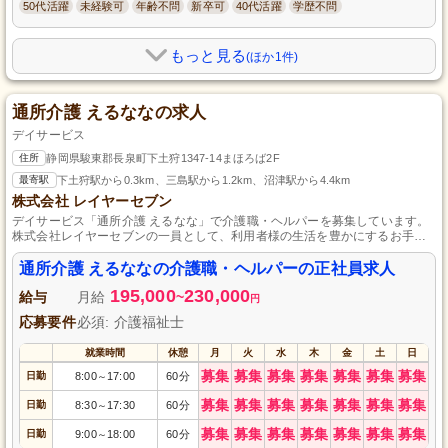
50代活躍
未経験可
年齢不問
新卒可
40代活躍
学歴不問
もっと見る
(ほか1件)
通所介護 えるななの求人
デイサービス
住所
静岡県駿東郡長泉町下土狩1347-14まほろば2F
最寄駅
下土狩駅から0.3km、三島駅から1.2km、沼津駅から4.4km
株式会社 レイヤーセブン
デイサービス「通所介護 えるなな」で介護職・ヘルパーを募集しています。
株式会社レイヤーセブンの一員として、利用者様の生活を豊かにするお手伝
いをしてみませんか？未経験者も大歓迎です！正社員として安定した雇用環
境で働けます。資格がなくても始められる仕事ですので、この機会にぜひご
通所介護 えるななの介護職・ヘルパーの正社員求人
応募ください。
195,000
230,000
給与
月給
~
円
応募要件
必須: 介護福祉士
就業時間
休憩
月
火
水
木
金
土
日
募集
募集
募集
募集
募集
募集
募集
日勤
8:00
17:00
60分
～
募集
募集
募集
募集
募集
募集
募集
日勤
8:30
17:30
60分
～
募集
募集
募集
募集
募集
募集
募集
日勤
9:00
18:00
60分
～