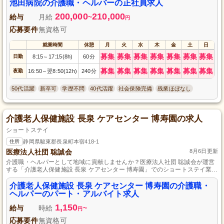
池田病院の介護職・ヘルパーの正社員求人
200,000
210,000
給与
月給
~
円
応募要件
無資格可
就業時間
休憩
月
火
水
木
金
土
日
募集
募集
募集
募集
募集
募集
募集
日勤
8:15
17:15(8h)
60分
～
募集
募集
募集
募集
募集
募集
募集
夜勤
16:50
翌8:50(12h)
240分
～
50代活躍
新卒可
学歴不問
40代活躍
社会保険完備
残業ほぼなし
介護老人保健施設 長泉 ケアセンター 博寿園の求人
ショートステイ
住所
静岡県駿東郡長泉町本宿418-1
医療法人社団 聡誠会
8月6日更新
介護職・ヘルパーとして地域に貢献しませんか？医療法人社団 聡誠会が運営
する「介護老人保健施設 長泉 ケアセンター 博寿園」でのショートステイ業務
です。資格や経験は問いません。パート・アルバイトの柔軟な勤務形態で、
あなたのスキルとライフワークバランスを両立させましょう。温かみのある
介護老人保健施設 長泉 ケアセンター 博寿園の介護職・
環境で利用者さまのお手伝いをしながら、やりがいを感じられるお仕事で
ヘルパーのパート・アルバイト求人
す。あなたのご応募をお待ちしております。
1,150
給与
時給
~
円
応募要件
無資格可