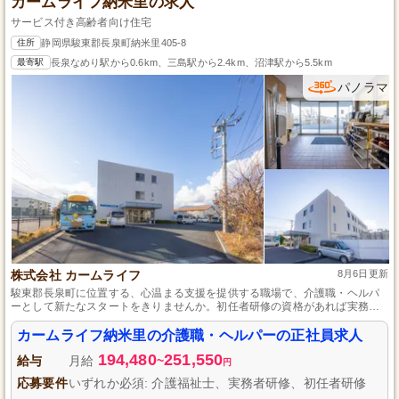
カームライフ納米里の求人
サービス付き高齢者向け住宅
住所
静岡県駿東郡長泉町納米里405-8
最寄駅
長泉なめり駅から0.6km、三島駅から2.4km、沼津駅から5.5km
パノラマ
株式会社 カームライフ
8月6日更新
駿東郡長泉町に位置する、心温まる支援を提供する職場で、介護職・ヘルパ
ーとして新たなスタートをきりませんか。初任者研修の資格があれば実務未
経験でも挑戦可能です。シフト制で働きやすい環境を整え、努力を給与にし
っかり反映する制度も備えているため、長期的に安心して働けます。
カームライフ納米里の介護職・ヘルパーの正社員求人
194,480
251,550
給与
月給
~
円
応募要件
いずれか必須: 介護福祉士、実務者研修、初任者研修