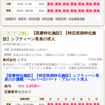
募集
募集
募集
募集
募集
募集
募集
日勤
8:30
17:00
45分
～
募集
募集
募集
募集
募集
募集
募集
夜勤
16:45
翌9:00
60分
～
未経験可
新卒可
50代活躍
40代活躍
学歴不問
社会保険完備
【医療特化施設】【特定疾病特化施
ハローワーク含む
設】シフティーン長泉の求人
住宅型有料老人ホーム
住所
静岡県駿東郡長泉町上土狩50-7
最寄駅
長泉なめり駅から1.0km、三島駅から1.7km、沼津駅から5.9km
株式会社 シフト
8月6日更新
株式会社シフトが運営する医療特化型施設シフティーン長泉では、介護職・
ヘルパーのパート・アルバイトを募集しています。当施設は特定疾病特化型
の住宅型有料老人ホームで、入居者様に専門的なケアを提供しています。資
格や経験は不問で、人と接することが好きな方、大歓迎です。地域の医療ケ
【医療特化施設】【特定疾病特化施設】シフティーン長
アを支える環境で、ご自身の成長を目指しませんか？ぜひご応募ください！
泉の介護職・ヘルパーのパート・アルバイト求人
1,418
給与
時給
~
円
応募要件
無資格可
就業時間
休憩
月
火
水
木
金
土
日
募集
募集
募集
募集
募集
募集
募集
早番
7:00
16:00(8h)
60分
～