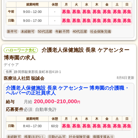
就業時間
休憩
月
火
水
木
金
土
日
募集
募集
募集
募集
募集
募集
募集
午前
9:00
12:00
-
～
募集
募集
募集
募集
募集
募集
募集
日勤
9:00
17:00
-
～
新卒可
未経験可
50代活躍
年齢不問
40代活躍
社会保険完備
介護老人保健施設 長泉 ケアセンター
ハローワーク含む
博寿園の求人
デイケア
住所
静岡県駿東郡長泉町本宿418-1
医療法人社団 聡誠会
8月6日更新
介護老人保健施設 長泉 ケアセンター 博寿園の介護職・
ヘルパーの正社員求人
200,000
210,000
給与
月給
~
円
応募要件
必須: 自動車免許
就業時間
休憩
月
火
水
木
金
土
日
募集
募集
募集
募集
募集
募集
募集
日勤
8:40
17:00
60分
～
未経験可
残業ほぼなし
日勤のみ可
社会保険完備
復職支援あり