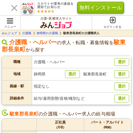
スカウトや選考の連絡を
無料インストール
通知でお知らせ
介護･医療求人サイト
メニュー
ログインする
みんジョブ
介護職
静岡県の介護職
駿東郡長泉町の介護職求人
介護職・ヘルパー
駿東
の求人・転職・募集情報を
郡長泉町
から探す
職種
介護職・ヘルパー
選択
地域
静岡県
選択
駿東郡長泉町
選択
路線・駅
指定なし
選択
詳細条件
給与/雇用形態/資格/種別など
選択
駿東郡長泉町
の介護職・ヘルパー求人の給与相場
正社員
パート・アルバイト
(月収)
(時給)