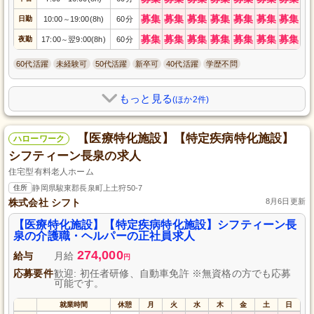
募集
募集
募集
募集
募集
募集
募集
日勤
10:00
19:00(8h)
60分
～
募集
募集
募集
募集
募集
募集
募集
夜勤
17:00
翌9:00(8h)
60分
～
60代活躍
未経験可
50代活躍
新卒可
40代活躍
学歴不問
もっと見る
(ほか2件)
【医療特化施設】【特定疾病特化施設】
ハローワーク
シフティーン長泉の求人
住宅型有料老人ホーム
住所
静岡県駿東郡長泉町上土狩50-7
株式会社 シフト
8月6日更新
【医療特化施設】【特定疾病特化施設】シフティーン長
泉の介護職・ヘルパーの正社員求人
274,000
給与
月給
円
応募要件
歓迎: 初任者研修、自動車免許 ※無資格の方でも応募
可能です。
就業時間
休憩
月
火
水
木
金
土
日