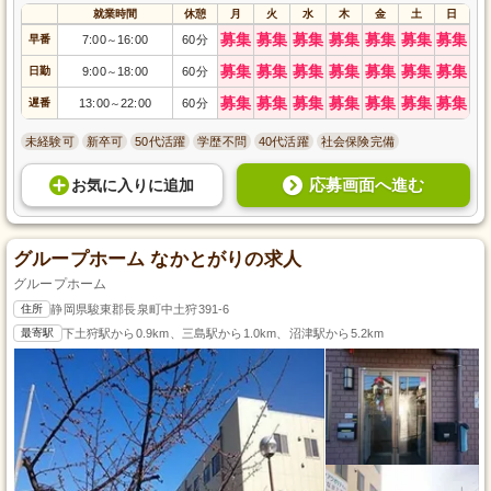
就業時間
休憩
月
火
水
木
金
土
日
募集
募集
募集
募集
募集
募集
募集
早番
7:00
16:00
60分
～
募集
募集
募集
募集
募集
募集
募集
日勤
9:00
18:00
60分
～
募集
募集
募集
募集
募集
募集
募集
遅番
13:00
22:00
60分
～
未経験可
新卒可
50代活躍
学歴不問
40代活躍
社会保険完備
応募画面へ進む
お気に入り
に
追加
グループホーム なかとがりの求人
グループホーム
住所
静岡県駿東郡長泉町中土狩391-6
最寄駅
下土狩駅から0.9km、三島駅から1.0km、沼津駅から5.2km