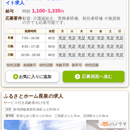
イト求人
1,100
1,335
給与
時給
~
円
応募要件
歓迎: 介護福祉士、実務者研修、初任者研修 ※無資格
の方でも応募可能です。
就業時間
休憩
月
火
水
木
金
土
日
充足
充足
充足
充足
充足
充足
充足
早番
7:00
16:00
60分
～
充足
充足
充足
充足
充足
充足
充足
日勤
8:30
17:30
60分
～
充足
充足
充足
充足
充足
充足
充足
日勤
10:00
19:00
60分
～
50代活躍
未経験可
60代活躍
年齢不問
新卒可
40代活躍
応募画面へ進む
お気に入り
に
追加
ふるさとホーム長泉の求人
サービス付き高齢者向け住宅
住所
静岡県駿東郡長泉町上土狩69-9
最寄駅
長泉なめり駅から0.9km、三島駅から1.7km、沼津駅から5.8km
パノラマ