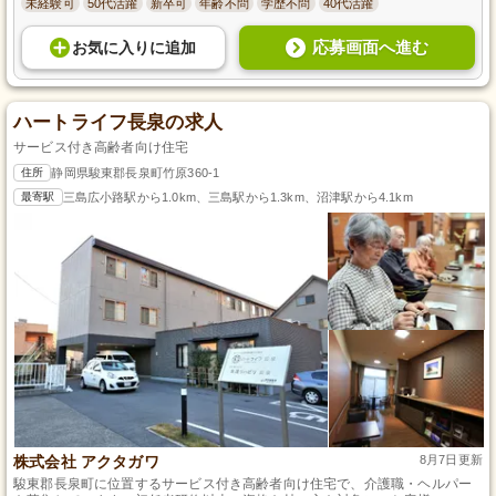
未経験可
50代活躍
新卒可
年齢不問
学歴不問
40代活躍
応募画面へ進む
お気に入り
に
追加
ハートライフ長泉の求人
サービス付き高齢者向け住宅
住所
静岡県駿東郡長泉町竹原360-1
最寄駅
三島広小路駅から1.0km、三島駅から1.3km、沼津駅から4.1km
株式会社 アクタガワ
8月7日更新
駿東郡長泉町に位置するサービス付き高齢者向け住宅で、介護職・ヘルパー