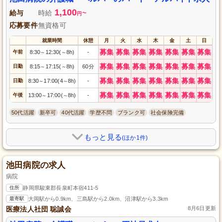
1,100
給与
時給
~
円
応募要件
無資格可
就業時間
休憩
月
火
水
木
金
土
日
募集
募集
募集
募集
募集
募集
募集
午前
8:30
12:30(
8h)
-
～
～
募集
募集
募集
募集
募集
募集
募集
日勤
8:15
17:15(
8h)
60分
～
～
募集
募集
募集
募集
募集
募集
募集
日勤
8:30
17:00(4
8h)
-
～
～
募集
募集
募集
募集
募集
募集
募集
午後
13:00
17:00(
8h)
-
～
～
50代活躍
新卒可
40代活躍
学歴不問
ブランク可
社会保険完備
もっと見る
(ほか1件)
池田病院の求人
病院
住所
静岡県駿東郡長泉町本宿411-5
最寄駅
大岡駅から0.9km、三島駅から2.0km、沼津駅から3.3km
医療法人社団 聡誠会
8月6日更新