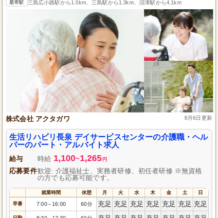
最寄駅
三島広小路駅から1.0km、三島駅から1.3km、沼津駅から4.1km
株式会社 アクタガワ
8月6日更新
生活リハビリ長泉 デイサービスセンターの介護職・ヘル
パーのパート・アルバイト求人
1,100
1,265
給与
時給
~
円
応募要件
歓迎: 介護福祉士、実務者研修、初任者研修 ※無資格
の方でも応募可能です。
就業時間
休憩
月
火
水
木
金
土
日
充足
充足
充足
充足
充足
充足
充足
早番
7:00
16:00
60分
～
充足
充足
充足
充足
充足
充足
充足
日勤
8:30
17:30
60分