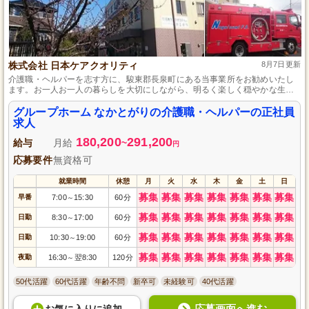
株式会社 日本ケアクオリティ
8月7日更新
介護職・ヘルパーを志す方に、駿東郡長泉町にある当事業所をお勧めいたし
ます。お一人お一人の暮らしを大切にしながら、明るく楽しく穏やかな生活
を支える仕事です。未経験者でも安心してスタートできる充実した研修制度
があり、相手を思いやる心を持っている方であれば、大きく成長できる環境
グループホーム なかとがりの介護職・ヘルパーの正社員
がここにあります。
求人
180,200
291,200
給与
月給
~
円
応募要件
無資格可
就業時間
休憩
月
火
水
木
金
土
日
募集
募集
募集
募集
募集
募集
募集
早番
7:00
15:30
60分
～
募集
募集
募集
募集
募集
募集
募集
日勤
8:30
17:00
60分
～
募集
募集
募集
募集
募集
募集
募集
日勤
10:30
19:00
60分
～
募集
募集
募集
募集
募集
募集
募集
夜勤
16:30
翌8:30
120分
～
50代活躍
60代活躍
年齢不問
新卒可
未経験可
40代活躍
応募画面へ進む