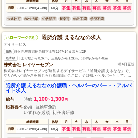
就業時間
休憩
月
火
水
木
金
土
日
募集
募集
募集
募集
募集
募集
募集
日勤
8:00
18:00(4
8h)
60分
～
～
未経験可
50代活躍
40代活躍
新卒可
年齢不問
学歴不問
通所介護 えるななの求人
ハローワーク含む
デイサービス
住所
静岡県駿東郡長泉町下土狩1347-14まほろば2F
最寄駅
下土狩駅から0.3km、三島駅から1.2km、沼津駅から4.4km
株式会社 レイヤーセブン
8月6日更新
株式会社レイヤーセブンが運営するデイサービス「通所介護 えるなな」で、
やりがいと温かさを感じられる職場がここに。介護職・ヘルパーとして、ご
利用者様の毎日をサポートしませんか？経験や資格がなくてもOK！パート・
アルバイトの柔軟な働き方が可能です。興味のある方はお気軽にご応募くだ
通所介護 えるななの介護職・ヘルパーのパート・アルバ
さい。
イト求人
1,100
1,300
給与
時給
~
円
応募要件
必須: 自動車免許
いずれか必須: 初任者研修
就業時間
休憩
月
火
水
木
金
土
日
募集
募集
募集
募集
募集
募集
募集
日勤
8:00
18:00(4
8h)
60分
～
～