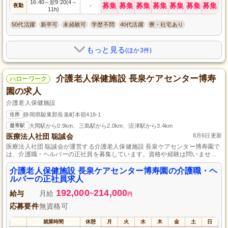
16:40
翌9:20(4
～
～
募集
募集
募集
募集
募集
募集
募集
夜勤
-
11h)
50代活躍
新卒可
未経験可
学歴不問
40代活躍
寮・社宅あり
もっと見る
(ほか3件)
介護老人保健施設 長泉ケアセンター博寿
ハローワーク
園の求人
介護老人保健施設
住所
静岡県駿東郡長泉町本宿418-1
最寄駅
大岡駅から0.9km、三島駅から2.0km、沼津駅から3.4km
医療法人社団 聡誠会
8月6日更新
医療法人社団 聡誠会が運営する介護老人保健施設 長泉ケアセンター博寿園で
は、介護職・ヘルパーの正社員を募集しています。資格や経験は問いません
ので、介護の業界に興味がある方ややる気のある方は是非ご応募ください。
私たちと一緒に、高齢者の方々に安心と笑顔を届ける仕事に挑戦してみませ
介護老人保健施設 長泉ケアセンター博寿園の介護職・ヘ
んか？ご応募お待ちしております。
ルパーの正社員求人
192,000
214,000
給与
月給
~
円
応募要件
無資格可
就業時間
休憩
月
火
水
木
金
土
日