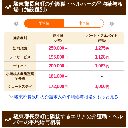
駿東郡長泉町の介護職・ヘルパーの平均給与相
場（施設種別）
平均値
中央値
正社員
パート・アルバイト
施設種別
(月収)
(時給)
250,000
1,275
訪問介護
円
円
195,000
1,128
デイサービス
円
円
200,000
1,063
デイケア
円
円
小規模多機能型居
181,000
-
円
宅介護
172,000
1,000
ショートステイ
円
円
駿東郡長泉町の介護求人の平均給与相場をもっと見る
駿東郡長泉町に隣接するエリアの介護職・ヘル
パーの平均給与相場