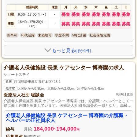
就業時間
休憩
月
火
水
木
金
土
日
募集
募集
募集
募集
募集
募集
募集
日勤
9:00
17:00(4h〜)
-
～
16:40
翌9:20(4
～
～
募集
募集
募集
募集
募集
募集
募集
夜勤
-
11h)
新卒可
40代活躍
未経験可
学歴不問
50代活躍
社会保険完備
もっと見る
(ほか1件)
介護老人保健施設 長泉 ケアセンター 博寿園の求人
ショートステイ
住所
静岡県駿東郡長泉町本宿418-1
最寄駅
大岡駅から0.9km、三島駅から2.0km、沼津駅から3.4km
医療法人社団 聡誠会
8月6日更新
介護老人保健施設 長泉 ケアセンター 博寿園では、介護職・ヘルパーとして一
緒に働く仲間を募集しています。医療法人社団 聡誠会の一員となり、高齢者
の方々に安心と快適な生活を提供するお手伝いをしませんか？未経験でも大
歓迎、正社員として安定した雇用形態で働ける環境です。あなたの力で、地
介護老人保健施設 長泉 ケアセンター 博寿園の介護職・
域社会に貢献できる職場で一緒に成長しましょう。応募お待ちしておりま
ヘルパーの正社員求人
す。
184,000
194,000
給与
月給
~
円
応募要件
無資格可