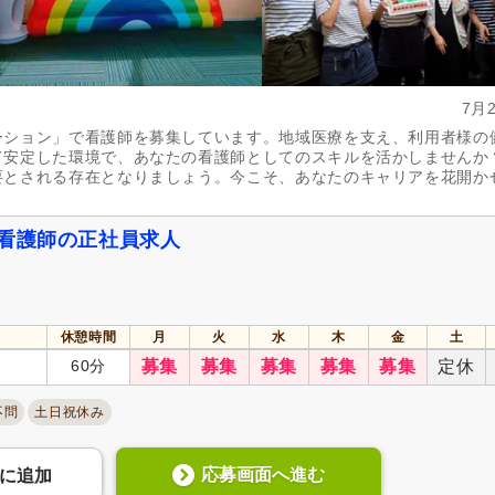
7月
ーション」で看護師を募集しています。地域医療を支え、利用者様の
て安定した環境で、あなたの看護師としてのスキルを活かしませんか
要とされる存在となりましょう。今こそ、あなたのキャリアを花開か
の看護師の正社員求人
休憩時間
月
火
水
木
金
土
60分
募集
募集
募集
募集
募集
定休
不問
土日祝休み
応募画面へ進む
に
追加