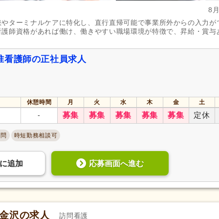
退職金あり
(831)
日・祝給与アップ
(95)
8
患やターミナルケアに特化し、直行直帰可能で事業所外からの入力が
資格取得支援あり
(260)
通勤手当
(1,361)
看護師資格があれば働け、働きやすい職場環境が特徴で、昇給・賞与
処遇改善手当
(309)
制服あり
(950)
寮・社宅あり
(132)
託児施設あり
(127)
准看護師の正社員求人
扶養控除内考慮あり
(155)
扶養手当
(179)
正社員登用あり
(272)
副業可
(182)
転勤なし
(1,083)
休憩時間
月
火
水
木
金
土
自動車通勤可
(1,376)
自転車通勤可
(1,375)
-
募集
募集
募集
募集
募集
定休
不問
時短勤務相談可
応募画面へ進む
に
追加
ン金沢の求人
訪問看護