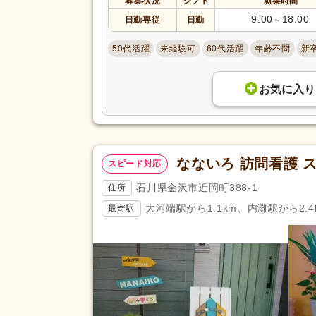
募集状況
シフト
就業時間
9:00
18:00
日勤専従
日勤
～
50代活躍
未経験可
60代活躍
年齢不問
新
お気に入り
なないろ 訪問看護 
スピード対応
石川県金沢市近岡町388-1
住所
大河端駅から1.1km、内灘駅から2.4
最寄駅