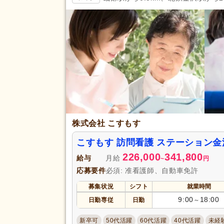
掲載30日以内
(275)
急募
(20)
残業ほぼなし
(1,607)
夜勤のみ可
(79)
勤務形態
時短勤務相談可
(161)
週3日から可
(120)
即日勤務可
(114)
初任者研修（旧ヘルパー2級）
(
株式会社 こすもす
社会福祉士
(35)
こすもす 訪問看護 ステーション
主任介護支援専門員
(4)
226,000
341,800
給与
月給
~
円
応募要件
必須: 准看護師、自動車免許
看護師
(269)
募集状況
シフト
就業時間
理学療法士
(39)
9:00
18:00
日勤専従
日勤
～
視能訓練士
(2)
管理栄養士
(28)
応募資格
新卒可
50代活躍
60代活躍
40代活躍
未経