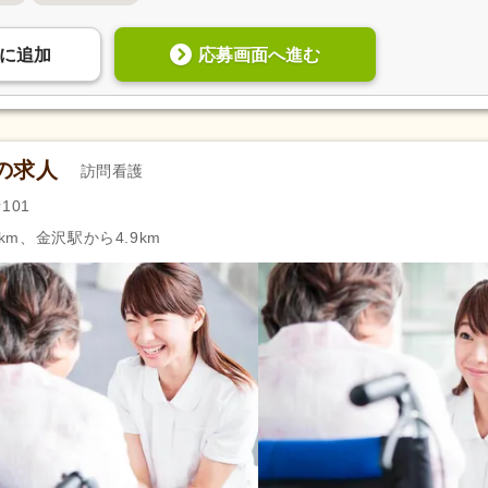
自動車免許
(529)
認知症介護基礎研修
(1)
認知症介護実践リーダー研修
(1)
医師
(4)
応募画面へ進む
に
追加
助産師
(3)
診療放射線技師
(6)
臨床工学技士
(1)
公認心理師
(4)
登録販売者
(24)
歯科医師
(19)
の求人
訪問看護
歯科技工士
(3)
児童発達支援管理責任者研修
101
児童指導員任用
(1)
保育士
(3)
km、金沢駅から4.9km
週休2日
(460)
4週8休
(67)
土日祝休み
(60)
土曜休み
(35)
年間休日100日以上
(235)
年間休日110日以上
(146)
有給消化促進
(1,372)
産休あり
(1,347)
介護休業
(608)
看護休暇
(574)
冬季休暇
(39)
年末年始休暇
(182)
社会保険完備
(1,570)
研修制度あり
(1,376)
企業年金
(159)
昇給あり
(1,550)