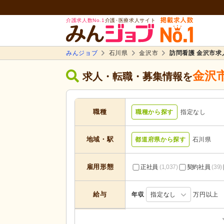
介護求人数No.1
介護･医療求人サイト
みんジョブ
石川県
金沢市
訪問看護 金沢市求
金沢
求人・転職・募集情報を
職種
職種から探す
指定なし
地域・駅
都道府県から探す
石川県
雇用形態
正社員
(1,037)
契約社員
(39)
給与
年収
指定なし
万円以上
居宅介護支援
(56)