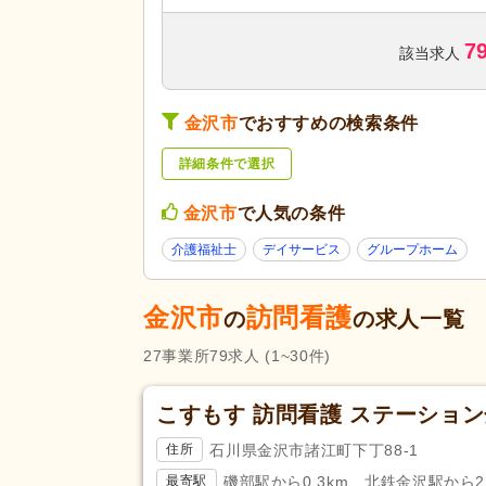
訪問看護
(79)
7
デイサービス
(232)
該当求人
ショートステイ
(51)
サービスの種
サービス付き高齢者向け住宅
(1
類
金沢市
でおすすめの検索条件
介護老人保健施設
(32)
詳細条件で選択
福祉用具販売・貸与
(6)
養護老人ホーム
(2)
金沢市
で人気の条件
障がい者支援
(45)
介護福祉士
デイサービス
グループホーム
未経験可
(1,039)
金沢市
訪問看護
ブランク可
(1,377)
の
の求人一覧
学生可
(23)
27
事業所
79
求人
(1~30件)
40代活躍
(1,375)
応募条件・こ
介護ロボット導入済み
(2)
こすもす 訪問看護 ステーショ
だわり
ネイル可
(81)
石川県金沢市諸江町下丁88-1
住所
掲載3日以内
(47)
磯部駅から0.3km、北鉄金沢駅から2.
最寄駅