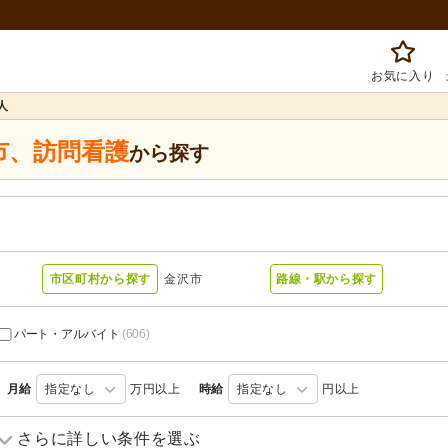
お気に入り
人
市
、
訪問看護
から探す
市区町村から探す
金沢市
路線・駅から探す
パート・アルバイト
(606)
月給
指定なし
万円以上
時給
指定なし
円以上
訪問介護
(71)
訪問入浴
(3)
さらに詳しい条件を選ぶ