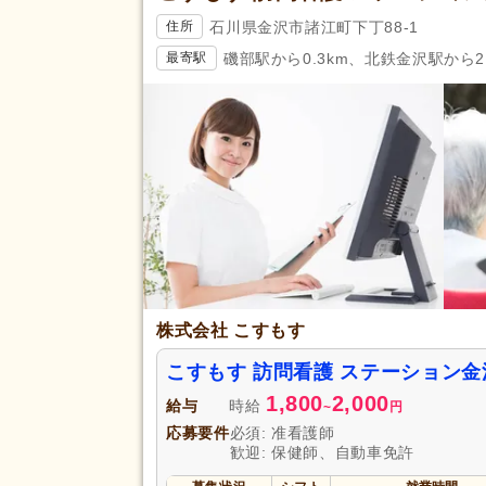
石川県金沢市諸江町下丁88-1
住所
磯部駅から0.3km、北鉄金沢駅から2.
最寄駅
株式会社 こすもす
こすもす 訪問看護 ステーション
1,800
2,000
給与
時給
~
円
応募要件
必須: 准看護師
歓迎: 保健師、自動車免許