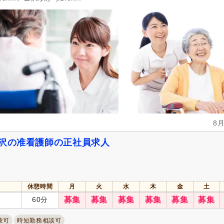
女性が活躍
(1,369)
スピード対応
(149)
シフト制
(554)
日勤のみ可
(1,070)
午前のみ可
(97)
午後のみ可
(98)
週1日から可
(42)
週2日から可
(71)
週4日から可
(31)
シフト相談可
(1,369)
290)
実務者研修（旧ヘルパー1級・基礎研
介護福祉士
(340)
8
修）
(194)
精神保健福祉士
(11)
社会福祉主事任用
(10)
金沢の准看護師の正社員求人
介護支援専門員（ケアマネジャー）
保健師
(15)
(62)
准看護師
(207)
医療事務
(12)
休憩時間
月
火
水
木
金
土
作業療法士
(45)
言語聴覚士
(28)
60分
募集
募集
募集
募集
募集
募集
あん摩マッサージ指圧師
(2)
柔道整復師
(3)
栄養士
(23)
調理師
(10)
験可
時短勤務相談可