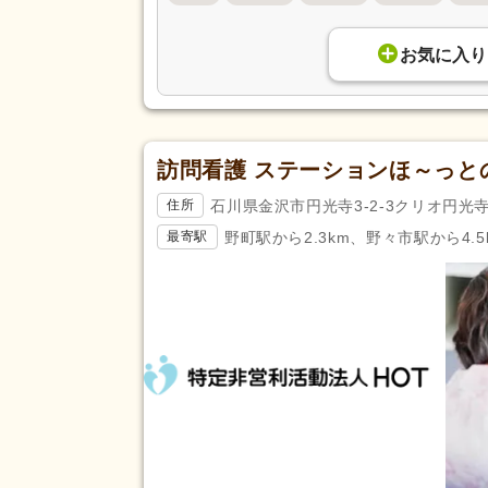
福祉用具専門相談員
(1)
認知症介護実践者研修
(2)
お気に入り
薬剤師
(48)
臨床検査技師
(2)
臨床心理士
(4)
訪問看護 ステーションほ～っと
歯科衛生士
(37)
石川県金沢市円光寺3-2-3クリオ円光寺
住所
サービス管理責任者研修
(4)
野町駅から2.3km、野々市駅から4.5
最寄駅
完全週休2日
(275)
土日休み
(50)
日曜休み
(248)
休日・休暇
年間休日120日以上
(145)
育休あり
(1,612)
夏季休暇
(129)
賞与あり
(1,077)
セミナー参加費補助
(87)