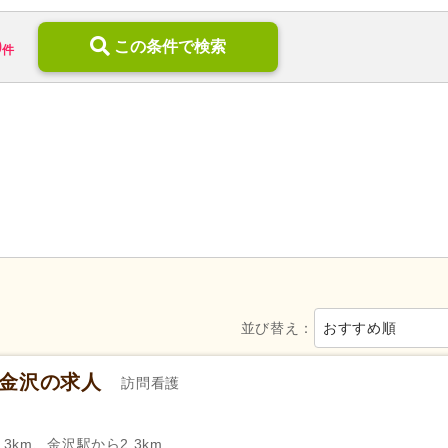
訪問リハビリ
(10)
定期巡回・随時対応型
(4)
9
デイケア
(45)
この条件で検索
小規模多機能型居宅介護
(27)
件
住宅型有料老人ホーム
(91)
介護付き有料老人ホーム
(13)
6)
ケアハウス
(28)
特別養護老人ホーム
(138)
介護医療院・療養病床
(14)
グループホーム
(60)
地域包括支援センター
(21)
看護小規模多機能型居宅介護
病院
(163)
診療所・クリニック
(161)
歯科診療所・技工所
(104)
薬局・ドラッグストア
(165)
新規オープン
(19)
無資格可
(433)
学歴不問
(1,512)
年齢不問
(991)
新卒可
(1,234)
子育てママパパ活躍
(1,374)
並び替え：
おすすめ順
50代活躍
(1,367)
60代活躍
(356)
服装自由
(26)
髪型・髪色自由
(64)
ン金沢の求人
訪問看護
Web面接可
(101)
ハローワーク求人を除く
(329
掲載7日以内
(85)
掲載14日以内
(110)
3km、金沢駅から2.3km