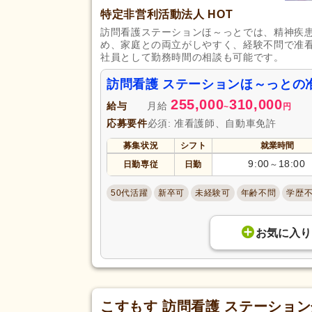
特定非営利活動法人 HOT
復職支援あり
(239)
訪問看護ステーションほ～っとでは、精神疾
住宅手当
(204)
め、家庭との両立がしやすく、経験不問で准
給与・手当
人事評価制度あり
(1,376)
社員として勤務時間の相談も可能です。
福利厚生
夜勤手当
(260)
訪問看護 ステーションほ～っとの
資格手当
(631)
255,000
310,000
給与
月給
~
円
再雇用制度あり
(507)
応募要件
必須: 准看護師、自動車免許
歩合制あり
(21)
募集状況
シフト
就業時間
駅近
(281)
9:00
18:00
日勤専従
日勤
～
アクセス
バイク通勤可
(126)
50代活躍
新卒可
未経験可
年齢不問
学歴
お気に入り
こすもす 訪問看護 ステーショ