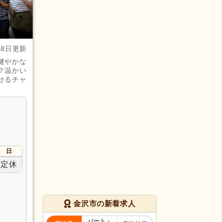
28日更新
健やかな
？温かい
せるチャ
日
定休
金沢市の新着求人
パート・