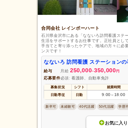
合同会社 レインボーハート
石川県金沢市にある「なないろ訪問看護ステ
生活をサポートするお仕事です。正社員とし
手当てと寄り添ったケアで、地域の方々に必
ンスです！
なないろ 訪問看護 ステーション
250,000
350,000
給与
月給
~
円
応募要件
必須: 看護師、自動車免許
募集状況
シフト
就業時間
9:00
18:00
日勤専従
日勤
～
新卒可
未経験可
40代活躍
50代活躍
学歴
お気に入り