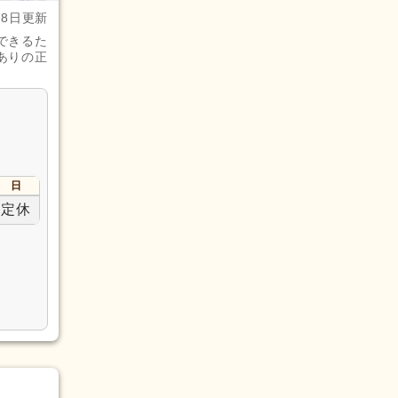
月8日更新
できるた
ありの正
日
定休