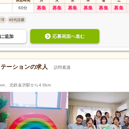
休憩時間
月
火
水
木
金
土
60分
募集
募集
募集
募集
募集
募集
卒可
40代活躍
応募画面へ進む
に
追加
ステーションの求人
訪問看護
km、北鉄金沢駅から4.0km