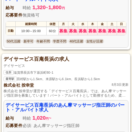
1,320
1,800
給与
時給
~
円
応募要件
無資格可
就業時間
休憩
月
火
水
木
金
土
日
募集
募集
募集
募集
募集
募集
募集
日勤
10:00
15:00
60分
～
50代活躍
新卒可
年齢不問
学歴不問
40代活躍
女性が活躍
デイサービス百庵長浜の求人
デイサービス
住所
滋賀県長浜市下坂浜町80-1
最寄駅
田村駅から1.5km、米原駅から6.1km、長浜駅から1.5km
株式会社 按幸堂
8月3日更新
株式会社 按幸堂が運営する「デイサービス百庵長浜」では、あん摩マッサー
ジ指圧師を募集しています！パート・アルバイトとして勤務するため、柔軟
なシフトが可能。元気で優しいあなたの手で、利用者様の健康と笑顔を支え
てみませんか？経験不問でお待ちしています。興味のある方はぜひご応募く
デイサービス百庵長浜のあん摩マッサージ指圧師のパー
ださい！
ト・アルバイト求人
1,020
給与
時給
~
円
応募要件
必須: あん摩マッサージ指圧師