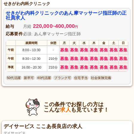
せきがわ内科クリニック
せきがわ内科クリニックのあん摩マッサージ指圧師の正
社員求人
220,000
400,000
給与
月給
~
円
応募要件
必須: あん摩マッサージ指圧師
就業時間
休憩
月
火
水
木
金
土
日
募集
募集
募集
募集
募集
募集
募集
午前
8:00
13:30
-
～
募集
募集
募集
募集
募集
募集
募集
午前
8:30
12:30
210分
～
募集
募集
募集
募集
募集
募集
募集
準夜
16:00
20:30
210分
～
50代活躍
新卒可
40代活躍
ブランク可
住宅手当
社会保険完備
この条件でお探しの方は
こんな
求人
も見ています！
デイサービス ここあ長良店の求人
デイサービス