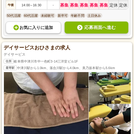
募集
募集
募集
募集
募集
定休
定休
午後
14:00
16:30
-
～
50代活躍
60代活躍
未経験可
新卒可
年齢不問
土日休み
応募画面へ進む
お気に入り
に
追加
デイサービスおひさまの求人
デイサービス
住所
岐阜県中津川市中一色町3-14三洋堂ビル1F
最寄駅
中津川駅から1.0km、落合川駅から4.0km、美乃坂本駅から5.6km