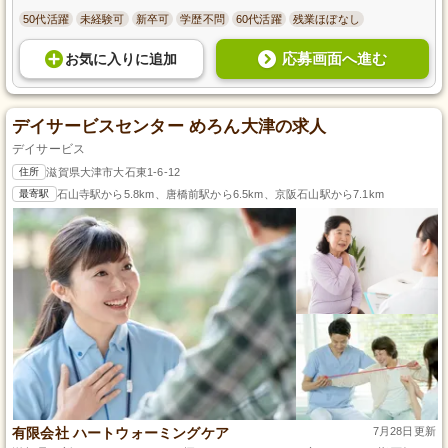
50代活躍
未経験可
新卒可
学歴不問
60代活躍
残業ほぼなし
応募画面へ進む
お気に入り
に
追加
デイサービスセンター めろん大津の求人
デイサービス
住所
滋賀県大津市大石東1-6-12
最寄駅
石山寺駅から5.8km、唐橋前駅から6.5km、京阪石山駅から7.1km
有限会社 ハートウォーミングケア
7月28日更新