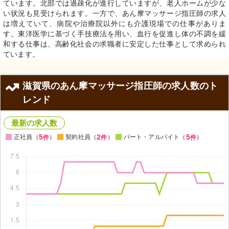
ています。北部では過疎化が進行していますが、老人ホームが少な
い状況も見受けられます。一方で、あん摩マッサージ指圧師の求人
は増えていて、病院や治療院以外にも介護現場での仕事がありま
す。東洋医学に基づく手技療法を用い、血行を促進し体の不調を緩
和する仕事は、高齢化社会の求職者に安定した仕事として求められ
ています。
滋賀県のあん摩マッサージ指圧師の求人数のト
レンド
最新の求人数
5
2
5
正社員（
）
契約社員（
）
パート・アルバイト（
）
件
件
件