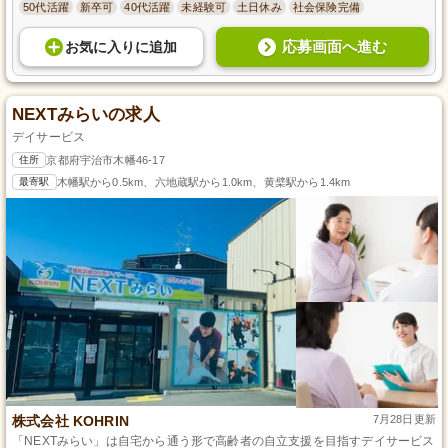
50代活躍
新卒可
40代活躍
未経験可
土日休み
社会保険完備
応募画面へ進む
お気に入り
に
追加
NEXTみらいの求人
デイサービス
住所
京都府宇治市木幡46-17
最寄駅
木幡駅から0.5km、六地蔵駅から1.0km、黄檗駅から1.4km
株式会社 KOHRIN
7月28日更新
「NEXTみらい」は自宅から通う形で高齢者の自立支援を目指すデイサービス