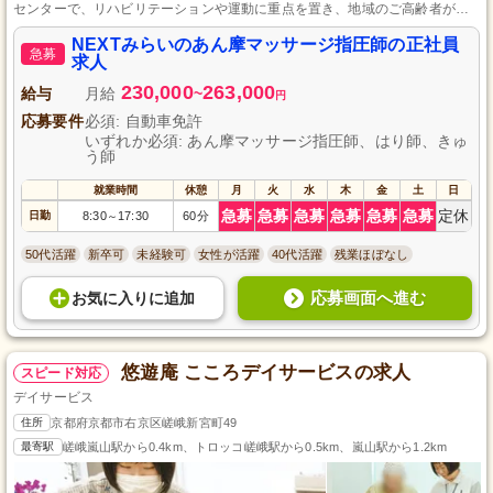
センターで、リハビリテーションや運動に重点を置き、地域のご高齢者が自
身らしい生活を続けられるように支援しています。
NEXTみらいのあん摩マッサージ指圧師の正社員
急募
求人
230,000
263,000
給与
月給
~
円
応募要件
必須: 自動車免許
いずれか必須: あん摩マッサージ指圧師、はり師、きゅ
う師
就業時間
休憩
月
火
水
木
金
土
日
急募
急募
急募
急募
急募
急募
定休
日勤
8:30
17:30
60分
～
50代活躍
新卒可
未経験可
女性が活躍
40代活躍
残業ほぼなし
応募画面へ進む
お気に入り
に
追加
悠遊庵 こころデイサービスの求人
スピード対応
デイサービス
住所
京都府京都市右京区嵯峨新宮町49
最寄駅
嵯峨嵐山駅から0.4km、トロッコ嵯峨駅から0.5km、嵐山駅から1.2km