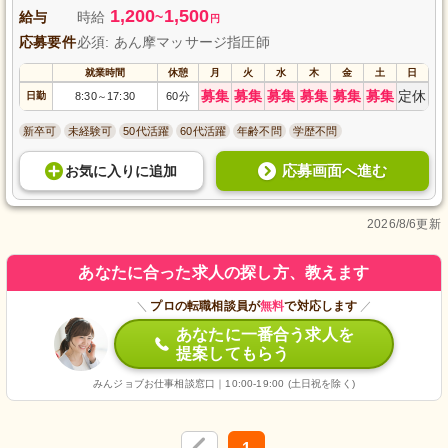
1,200
1,500
給与
時給
~
円
応募要件
必須: あん摩マッサージ指圧師
就業時間
休憩
月
火
水
木
金
土
日
募集
募集
募集
募集
募集
募集
定休
日勤
8:30
17:30
60分
～
新卒可
未経験可
50代活躍
60代活躍
年齢不問
学歴不問
応募画面へ進む
お気に入り
に
追加
2026/8/6更新
あなたに合った求人の探し方、教えます
＼
プロの転職相談員が
無料
で対応します
／
あなたに一番合う求人を
提案してもらう
みんジョブお仕事相談窓口｜10:00-19:00 (土日祝を除く)