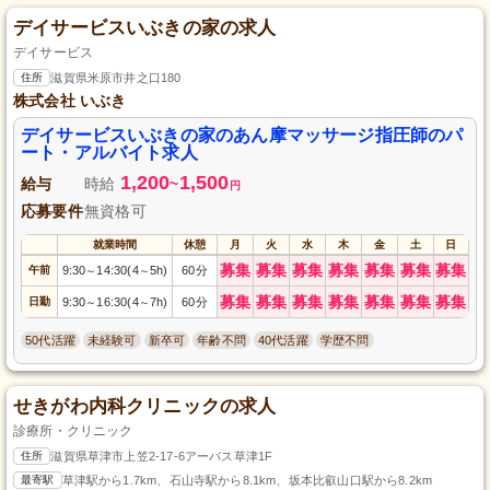
デイサービスいぶきの家の求人
デイサービス
住所
滋賀県米原市井之口180
株式会社 いぶき
デイサービスいぶきの家のあん摩マッサージ指圧師のパ
ート・アルバイト求人
1,200
1,500
給与
時給
~
円
応募要件
無資格可
就業時間
休憩
月
火
水
木
金
土
日
募集
募集
募集
募集
募集
募集
募集
午前
9:30
14:30(4
5h)
60分
～
～
募集
募集
募集
募集
募集
募集
募集
日勤
9:30
16:30(4
7h)
60分
～
～
50代活躍
未経験可
新卒可
年齢不問
40代活躍
学歴不問
せきがわ内科クリニックの求人
診療所・クリニック
住所
滋賀県草津市上笠2-17-6アーバス草津1F
最寄駅
草津駅から1.7km、石山寺駅から8.1km、坂本比叡山口駅から8.2km