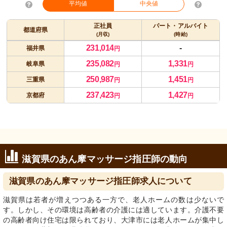
平均値
中央値
正社員
パート・アルバイト
都道府県
(月収)
(時給)
231,014
-
福井県
円
235,082
1,331
岐阜県
円
円
250,987
1,451
三重県
円
円
237,423
1,427
京都府
円
円
滋賀県のあん摩マッサージ指圧師の動向
滋賀県のあん摩マッサージ指圧師求人について
滋賀県は若者が増えつつある一方で、老人ホームの数は少ないで
す。しかし、その環境は高齢者の介護には適しています。介護不要
の高齢者向け住宅は限られており、大津市には老人ホームが集中し