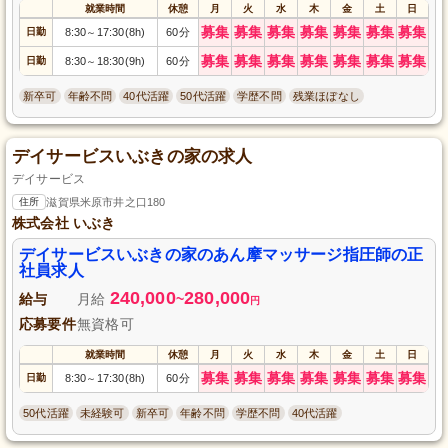
就業時間
休憩
月
火
水
木
金
土
日
募集
募集
募集
募集
募集
募集
募集
日勤
8:30
17:30(8h)
60分
～
募集
募集
募集
募集
募集
募集
募集
日勤
8:30
18:30(9h)
60分
～
新卒可
年齢不問
40代活躍
50代活躍
学歴不問
残業ほぼなし
デイサービスいぶきの家の求人
デイサービス
住所
滋賀県米原市井之口180
株式会社 いぶき
デイサービスいぶきの家のあん摩マッサージ指圧師の正
社員求人
240,000
280,000
給与
月給
~
円
応募要件
無資格可
就業時間
休憩
月
火
水
木
金
土
日
募集
募集
募集
募集
募集
募集
募集
日勤
8:30
17:30(8h)
60分
～
50代活躍
未経験可
新卒可
年齢不問
学歴不問
40代活躍