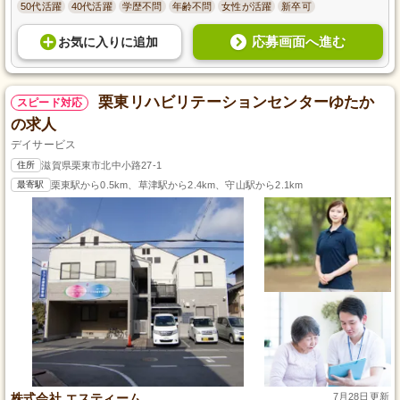
50代活躍
40代活躍
学歴不問
年齢不問
女性が活躍
新卒可
応募画面へ進む
お気に入り
に
追加
栗東リハビリテーションセンターゆたか
スピード対応
の求人
デイサービス
住所
滋賀県栗東市北中小路27-1
最寄駅
栗東駅から0.5km、草津駅から2.4km、守山駅から2.1km
株式会社 エスティーム
7月28日更新