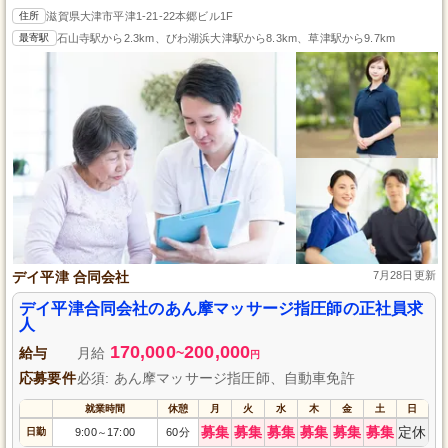
住所
滋賀県大津市平津1-21-22本郷ビル1F
最寄駅
石山寺駅から2.3km、びわ湖浜大津駅から8.3km、草津駅から9.7km
デイ平津 合同会社
7月28日更新
デイ平津合同会社のあん摩マッサージ指圧師の正社員求
人
170,000
200,000
給与
月給
~
円
応募要件
必須: あん摩マッサージ指圧師、自動車免許
就業時間
休憩
月
火
水
木
金
土
日
募集
募集
募集
募集
募集
募集
定休
日勤
9:00
17:00
60分
～