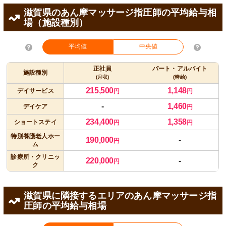
滋賀県のあん摩マッサージ指圧師の平均給与相
場（施設種別）
平均値
中央値
正社員
パート・アルバイト
施設種別
(月収)
(時給)
215,500
1,148
デイサービス
円
円
-
1,460
デイケア
円
234,400
1,358
ショートステイ
円
円
特別養護老人ホー
190,000
-
円
ム
診療所・クリニッ
220,000
-
円
ク
滋賀県に隣接するエリアのあん摩マッサージ指
圧師の平均給与相場