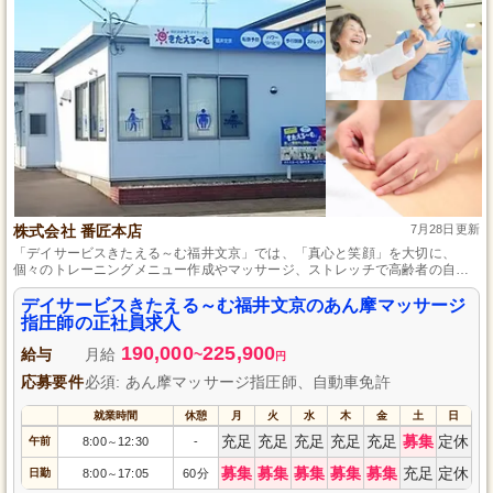
株式会社 番匠本店
7月28日更新
「デイサービスきたえる～む福井文京」では、「真心と笑顔」を大切に、
個々のトレーニングメニュー作成やマッサージ、ストレッチで高齢者の自立
支援・介護予防を目指し、一緒により良いサービス提供を目指す環境です。
デイサービスきたえる～む福井文京のあん摩マッサージ
指圧師の正社員求人
190,000
225,900
給与
月給
~
円
応募要件
必須: あん摩マッサージ指圧師、自動車免許
就業時間
休憩
月
火
水
木
金
土
日
充足
充足
充足
充足
充足
募集
定休
午前
8:00
12:30
-
～
募集
募集
募集
募集
募集
充足
定休
日勤
8:00
17:05
60分
～