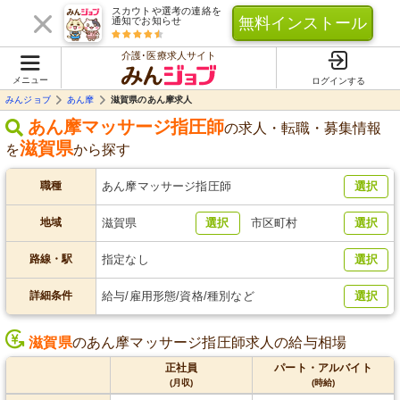
スカウトや選考の連絡を
無料インストール
通知でお知らせ
介護･医療求人サイト
メニュー
ログインする
みんジョブ
あん摩
滋賀県のあん摩求人
あん摩マッサージ指圧師
の求人・転職・募集情報
滋賀県
を
から探す
職種
あん摩マッサージ指圧師
選択
地域
滋賀県
選択
市区町村
選択
路線・駅
指定なし
選択
詳細条件
給与/雇用形態/資格/種別など
選択
滋賀県
のあん摩マッサージ指圧師求人の給与相場
正社員
パート・アルバイト
(月収)
(時給)