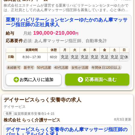
株式会社エスティームが運営する栗東リハビリテーションセンターゆたかで
は、正社員としてのあん摩マッサージ指圧師を募集しています。心と体のリ
ハビリテーションを通じて、利用者様の日常に「ちょっとした幸せ」を届け
ませんか？充実した研修制度と働きやすい環境で、未経験からでもスタート
栗東リハビリテーションセンターゆたかのあん摩マッサ
可能。資格と熱意を活かし、多くの感謝の声に囲まれて働けるチャンスで
ージ指圧師の正社員求人
す。滋賀県栗東市で地域の健康を支えるプロフェッショナルを目指しましょ
190,000
210,000
う。
給与
月給
~
円
応募要件
必須: あん摩マッサージ指圧師、自動車免許
就業時間
休憩
月
火
水
木
金
土
日
充足
充足
充足
充足
充足
充足
定休
日勤
8:30
17:30
60分
～
未経験可
新卒可
50代活躍
40代活躍
女性が活躍
年間休日120日以上
応募画面へ進む
お気に入り
に
追加
デイサービスらっく安養寺の求人
デイサービス
住所
滋賀県栗東市安養寺1-4-15
株式会社 らっく介護サービス
8月3日更新
デイサービスらっく安養寺のあん摩マッサージ指圧師の
パート・アルバイト求人