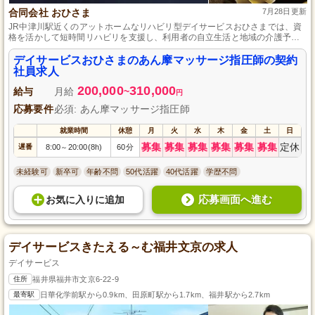
合同会社 おひさま
7月28日更新
JR中津川駅近くのアットホームなリハビリ型デイサービスおひさまでは、資
格を活かして短時間リハビリを支援し、利用者の自立生活と地域の介護予防
を目指しています。
デイサービスおひさまのあん摩マッサージ指圧師の契約
社員求人
200,000
310,000
給与
月給
~
円
応募要件
必須: あん摩マッサージ指圧師
就業時間
休憩
月
火
水
木
金
土
日
募集
募集
募集
募集
募集
募集
定休
遅番
8:00
20:00(8h)
60分
～
未経験可
新卒可
年齢不問
50代活躍
40代活躍
学歴不問
応募画面へ進む
お気に入り
に
追加
デイサービスきたえる～む福井文京の求人
デイサービス
住所
福井県福井市文京6-22-9
最寄駅
日華化学前駅から0.9km、田原町駅から1.7km、福井駅から2.7km