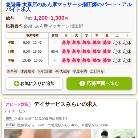
悠遊庵 太秦店のあん摩マッサージ指圧師のパート・アル
バイト求人
1,200
1,300
給与
時給
~
円
応募要件
必須: あん摩マッサージ指圧師
就業時間
休憩
月
火
水
木
金
土
日
募集
募集
募集
募集
募集
定休
定休
午前
9:00
12:45
-
～
募集
募集
募集
募集
募集
定休
定休
日勤
9:00
18:00
60分
～
募集
募集
募集
募集
募集
定休
定休
午後
13:45
18:00
-
～
新卒可
未経験可
50代活躍
40代活躍
学歴不問
土日休み
応募画面へ進む
お気に入り
に
追加
デイサービスみらいの求人
スピード対応
デイサービス
住所
京都府京都市伏見区醍醐落保町1-1
最寄駅
醍醐駅から0.7km、六地蔵駅から2.4km、木幡駅から3.0km