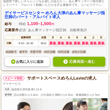
滋賀県で新しいチャレンジをお探しのあなたへ。あん摩マッサージ指圧師と
してパート・アルバイト勤務いただける方を募集中です。リハビリテーショ
ン業務全般と送迎業務を担当し、地域の方々の自立をサポートします。資格
があれば経験は不問で、出産休暇や育児休暇の制度も充実しており、安心し
デイサービスセンター めろん大津のあん摩マッサージ指
て長期で働ける環境を整えています。
圧師のパート・アルバイト求人
1,100
1,500
給与
時給
~
円
応募要件
必須: あん摩マッサージ指圧師、自動車免許
就業時間
休憩
月
火
水
木
金
土
日
募集
募集
募集
募集
募集
募集
募集
日勤
9:30
16:30
60分
～
未経験可
新卒可
学歴不問
40代活躍
50代活躍
女性が活躍
応募画面へ進む
お気に入り
に
追加
サポートスペースめろんLavieの求人
スピード対応
デイサービス
住所
滋賀県大津市黒津2-13-8
最寄駅
石山寺駅から3.1km、びわ湖浜大津駅から9.1km、唐橋前駅から3.7km