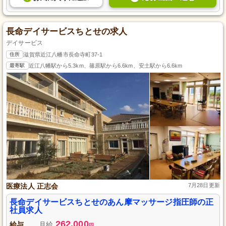
長命デイサービスちとせの求人
デイサービス
住所
滋賀県近江八幡市長命寺町37-1
最寄駅
近江八幡駅から5.3km、篠原駅から6.6km、安土駅から6.6km
医療法人 正志会
7月28日更新
長命デイサービスちとせのあん摩マッサージ指圧師の正
社員求人
262,000
給与
月給
円