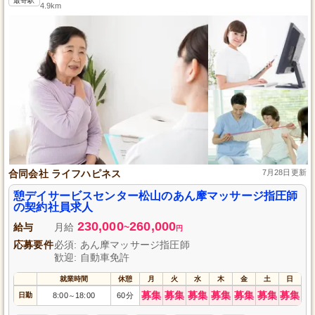
最寄駅
4.9km
合同会社 ライフハピネス
7月28日更新
憩デイサービスセンター松山のあん摩マッサージ指圧師
の契約社員求人
230,000
260,000
給与
月給
~
円
応募要件
必須: あん摩マッサージ指圧師
歓迎: 自動車免許
就業時間
休憩
月
火
水
木
金
土
日
募集
募集
募集
募集
募集
募集
募集
日勤
8:00
18:00
60分
～