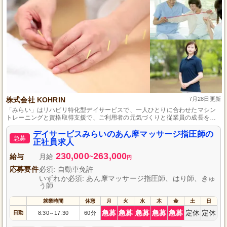
株式会社 KOHRIN
7月28日更新
「みらい」はリハビリ特化型デイサービスで、一人ひとりに合わせたマシン
トレーニングと資格取得支援で、ご利用者の元気づくりと従業員の成長を同
時に応援します。
デイサービスみらいのあん摩マッサージ指圧師の
急募
正社員求人
230,000
263,000
給与
月給
~
円
応募要件
必須: 自動車免許
いずれか必須: あん摩マッサージ指圧師、はり師、きゅ
う師
就業時間
休憩
月
火
水
木
金
土
日
急募
急募
急募
急募
急募
定休
定休
日勤
8:30
17:30
60分
～