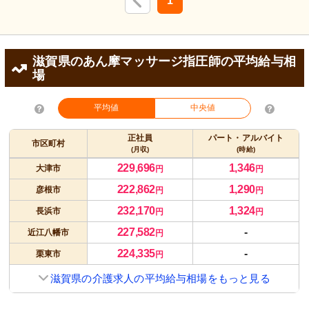
1
滋賀県のあん摩マッサージ指圧師の平均給与相
場
平均値
中央値
正社員
パート・アルバイト
市区町村
(月収)
(時給)
229,696
1,346
大津市
円
円
222,862
1,290
彦根市
円
円
232,170
1,324
長浜市
円
円
227,582
-
近江八幡市
円
224,335
-
栗東市
円
滋賀県の介護求人の平均給与相場をもっと見る