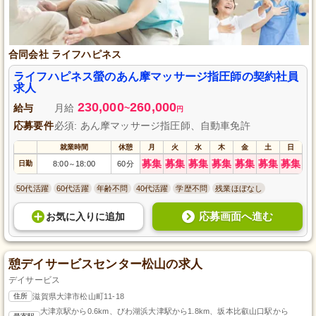
合同会社 ライフハピネス
ライフハピネス螢のあん摩マッサージ指圧師の契約社員
求人
230,000
260,000
給与
月給
~
円
応募要件
必須: あん摩マッサージ指圧師、自動車免許
就業時間
休憩
月
火
水
木
金
土
日
募集
募集
募集
募集
募集
募集
募集
日勤
8:00
18:00
60分
～
50代活躍
60代活躍
年齢不問
40代活躍
学歴不問
残業ほぼなし
応募画面へ進む
お気に入り
に
追加
憩デイサービスセンター松山の求人
デイサービス
住所
滋賀県大津市松山町11-18
大津京駅から0.6km、びわ湖浜大津駅から1.8km、坂本比叡山口駅から