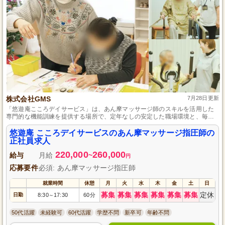
株式会社GMS
7月28日更新
「悠遊庵こころデイサービス」は、あん摩マッサージ師のスキルを活用した
専門的な機能訓練を提供する場所で、定年なしの安定した職場環境と、毎週
土日の休みを保証した働きやすさを誇ります。
悠遊庵 こころデイサービスのあん摩マッサージ指圧師の
正社員求人
220,000
260,000
給与
月給
~
円
応募要件
必須: あん摩マッサージ指圧師
就業時間
休憩
月
火
水
木
金
土
日
募集
募集
募集
募集
募集
募集
定休
日勤
8:30
17:30
60分
～
50代活躍
未経験可
60代活躍
学歴不問
新卒可
年齢不問