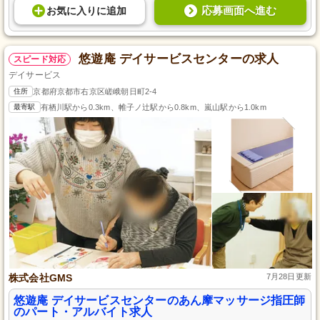
応募画面へ進む
お気に入り
に
追加
悠遊庵 デイサービスセンターの求人
スピード対応
デイサービス
住所
京都府京都市右京区嵯峨朝日町2-4
最寄駅
有栖川駅から0.3km、帷子ノ辻駅から0.8km、嵐山駅から1.0km
株式会社GMS
7月28日更新
悠遊庵 デイサービスセンターのあん摩マッサージ指圧師
のパート・アルバイト求人