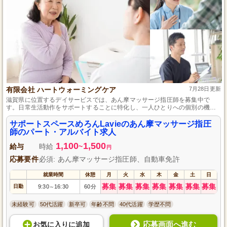
有限会社 ハートウォーミングケア
7月28日更新
滋賀県に位置するデイサービスでは、あん摩マッサージ指圧師を募集中で
す。日常生活動作をサポートすることに特化し、一人ひとりへの個別の機能
訓練で、心身機能の維持向上に注力しています。利用者さま一人ひとりとじ
っくり向き合える点が魅力。資格を持っていれば経験は不問、勤務時間や日
サポートスペースめろんLavieのあん摩マッサージ指圧
数の相談も可能です。
師のパート・アルバイト求人
1,100
1,500
給与
時給
~
円
応募要件
必須: あん摩マッサージ指圧師、自動車免許
就業時間
休憩
月
火
水
木
金
土
日
募集
募集
募集
募集
募集
募集
募集
日勤
9:30
16:30
60分
～
未経験可
50代活躍
新卒可
年齢不問
40代活躍
学歴不問
応募画面へ進む
お気に入り
に
追加