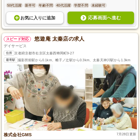
50代活躍
新卒可
年齢不問
40代活躍
学歴不問
未経験可
応募画面へ進む
お気に入り
に
追加
悠遊庵 太秦店の求人
スピード対応
デイサービス
住所
京都府京都市右京区太秦西蜂岡町9-27
最寄駅
撮影所前駅から0.1km、帷子ノ辻駅から0.3km、太秦天神川駅から1.3km
株式会社GMS
7月28日更新