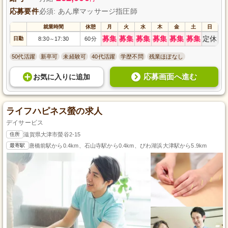
応募要件
必須: あん摩マッサージ指圧師
就業時間
休憩
月
火
水
木
金
土
日
募集
募集
募集
募集
募集
募集
定休
日勤
8:30
17:30
60分
～
50代活躍
新卒可
未経験可
40代活躍
学歴不問
残業ほぼなし
応募画面へ進む
お気に入り
に
追加
ライフハピネス螢の求人
デイサービス
住所
滋賀県大津市螢谷2-15
最寄駅
唐橋前駅から0.4km、石山寺駅から0.4km、びわ湖浜大津駅から5.9km