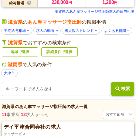
238,000
1,200
円
円
給与相場
滋賀県のあん摩マッサージ指圧師求人の給与相場
滋賀県
の
あん摩マッサージ指圧師
の転職事情
平均給与相場
求人の動向
求人数のトレンド
よくある質問
滋賀県
でおすすめの検索条件
地域で選択
詳細条件で選択
滋賀県
で人気の条件
大津市
検索
滋賀県
の
あん摩マッサージ指圧師
の求人一覧
11
事業所
12
求人
おすすめ順
(1~30件)
デイ平津合同会社の求人
デイサービス