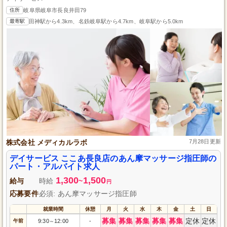
住所
岐阜県岐阜市長良井田79
最寄駅
田神駅から4.3km、名鉄岐阜駅から4.7km、岐阜駅から5.0km
株式会社 メディカルラボ
7月28日更新
デイサービス ここあ長良店のあん摩マッサージ指圧師の
パート・アルバイト求人
1,300
1,500
給与
時給
~
円
応募要件
必須: あん摩マッサージ指圧師
就業時間
休憩
月
火
水
木
金
土
日
募集
募集
募集
募集
募集
定休
定休
午前
9:30
12:00
-
～