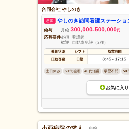
合同会社 やしのき
やしのき訪問看護ステーショ
急募
300,000
500,000
給与
月給
~
円
応募要件
必須: 看護師
歓迎: 自動車免許（2種）
募集状況
シフト
就業時間
8:45
17:15
日勤専従
日勤
～
土日休み
60代活躍
40代活躍
学歴不問
50
お気に入り
小西病院の求人
病院