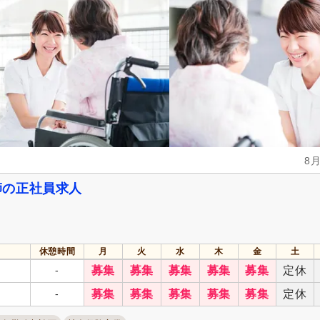
看護師
(251)
自動車免許
(37)
週休2日
(26)
4週8休
(18)
土日祝休み
(13)
土曜休み
(11)
年間休日110日以上
(28)
年間休日120日以上
(20)
育休あり
(230)
介護休業
(60)
夏季休暇
(47)
冬季休暇
(12)
8
師の正社員求人
社会保険完備
(241)
研修制度あり
(226)
昇給あり
(240)
復職支援あり
(41)
日・祝給与アップ
(18)
住宅手当
(10)
休憩時間
月
火
水
木
金
土
通勤手当
(170)
人事評価制度あり
(221)
-
募集
募集
募集
募集
募集
定休
夜勤手当
(23)
寮・社宅あり
(9)
-
募集
募集
募集
募集
募集
定休
資格手当
(51)
扶養控除内考慮あり
(32)
再雇用制度あり
(46)
正社員登用あり
(29)