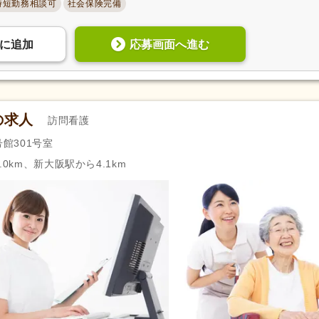
時短勤務相談可
社会保険完備
応募画面へ進む
に
追加
自動車通勤可
(82)
自転車通勤可
(225)
の求人
訪問看護
号館301号室
0km、新大阪駅から4.1km