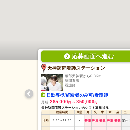
応募画面
へ
進む
天神訪問看護ステーション
服部天神駅から0.3Km
訪問看護
看護師
日勤専従/経験者のみ可/看護師
285,000
350,000
月給
円
〜
円
天神訪問看護ステーションのシフト募集状況
就業時間
休憩
月
火
水
木
金
土
日勤
8:30
～
17:30
-
募集
募集
募集
募集
募集
定休