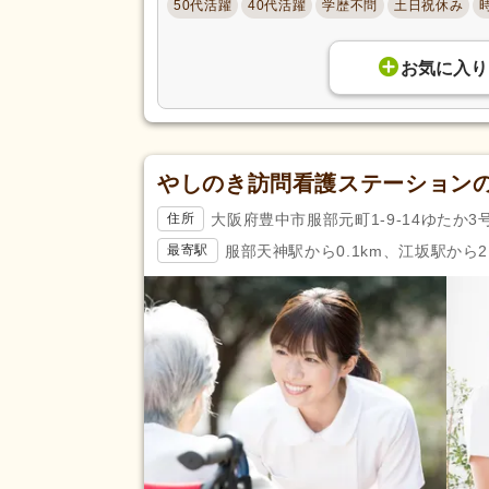
50代活躍
40代活躍
学歴不問
土日祝休み
副業可
(33)
お気に入り
駅近
(110)
アクセス
バイク通勤可
(45)
やしのき訪問看護ステーション
大阪府豊中市服部元町1-9-14ゆたか3
住所
服部天神駅から0.1km、江坂駅から2.
最寄駅