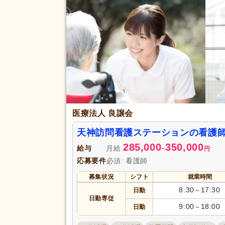
保健師
(6)
応募資格
自動車免許（二種）
(2)
完全週休2日
(42)
土日休み
(19)
日曜休み
(40)
休日・休暇
産休あり
(209)
看護休暇
(45)
医療法人 良譲会
年末年始休暇
(49)
天神訪問看護ステーションの看護
賞与あり
(123)
285,000
350,000
給与
月給
~
円
企業年金
(18)
応募要件
必須: 看護師
退職金あり
(71)
募集状況
シフト
就業時間
資格取得支援あり
(47)
給与・手当
8:30
17:30
日勤
～
福利厚生
処遇改善手当
(14)
日勤専従
9:00
18:00
日勤
～
託児施設あり
(12)
扶養手当
(13)