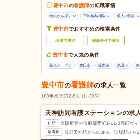
病院
(18)
豊中市
の
看護師
の転職事情
歯科診療所・技工所
(6)
特集から探す
平均給与相場
求人の動向
未経験可
(122)
豊中市
でおすすめの検索条件
学歴不問
(235)
地域で選択
詳細条件で選択
子育てママパパ活躍
(223)
60代活躍
(35)
応募条件・こ
豊中市
で人気の条件
だわり
Web面接可
(13)
新規オープン
吹田市
箕面市
池田市
伊
掲載3日以内
(1)
掲載30日以内
(63)
豊中市
看護師
の
の求人一覧
急募
(15)
169
事業所
252
求人
(1~30件)
残業ほぼなし
(240)
夜勤のみ可
(3)
天神訪問看護ステーションの求
勤務形態
時短勤務相談可
(31)
大阪府豊中市服部豊町1-11-3豊町ヴィ
住所
週3日から可
(8)
服部天神駅から0.3km、江坂駅から2.
最寄駅
即日勤務可
(19)