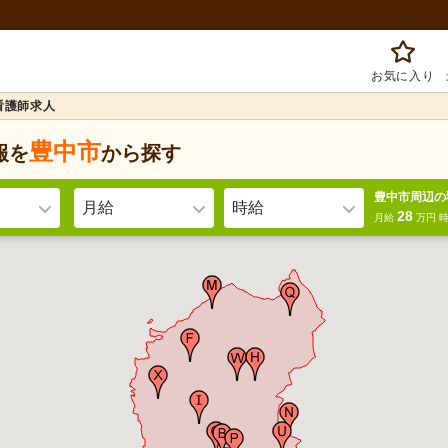
お気に入り
看護師求人
豊中市
報を
から探す
豊中市周辺の
月給
時給
28
月給
万円