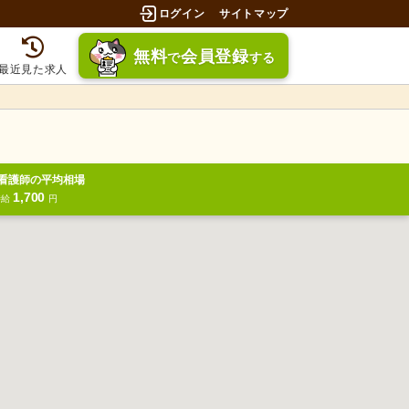
ログイン
サイトマップ
無料
会員登録
で
する
最近見た求人
看護師の平均相場
1,700
時給
円