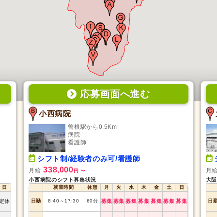
応募画面
へ
進む
小西病院
曽根駅から0.5Km
病院
看護師
シフト制/経験者のみ可/看護師
338,000
月給
月
円
〜
小西病院のシフト募集状況
大阪
日
就業時間
休憩
月
火
水
木
金
土
日
定休
日勤
8:40
～
17:30
60
分
募集
募集
募集
募集
募集
募集
募集
日