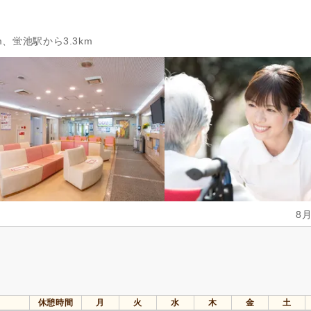
m、蛍池駅から3.3km
8
休憩時間
月
火
水
木
金
土