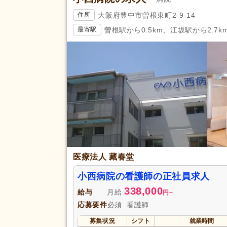
大阪府豊中市曽根東町2-9-14
住所
曽根駅から0.5km、江坂駅から2.7k
最寄駅
医療法人 藏春堂
小西病院の看護師の正社員求人
338,000
給与
月給
円
~
応募要件
必須: 看護師
募集状況
シフト
就業時間