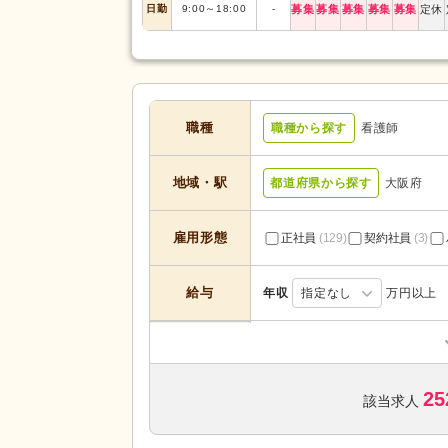
日勤
9:00
～
18:00
-
募集
募集
募集
募集
募集
定休
職種
職種から探す
看護師
地域・駅
都道府県から探す
大阪府
雇用形態
正社員
(129)
契約社員
(3)
給与
年収
指定なし
万円以上
訪問介護
(3)
デイサービス
(18)
25
住宅型有料老人ホーム
(6)
該当求人
サービスの種
類
特別養護老人ホーム
(4)