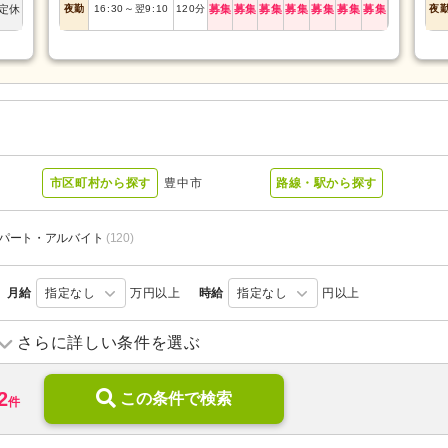
定休
夜勤
16:30
～
翌9:10
120
分
募集
募集
募集
募集
募集
募集
募集
夜
市区町村から探す
豊中市
路線・駅から探す
パート・アルバイト
(120)
月給
指定なし
万円以上
時給
指定なし
円以上
訪問入浴
(2)
訪問看護
(72)
さらに詳しい条件を選ぶ
デイケア
(11)
小規模多機能型居宅介護
(5)
2
介護付き有料老人ホーム
この条件で検索
(8)
サービス付き高齢者向け住宅
件
介護老人保健施設
(8)
看護小規模多機能型居宅介護