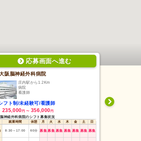
応募画面
へ
進む
大阪脳神経外科病院
医療法人 
庄内駅から1.2Km
庄内
病院
診
看護師
看
シフト制/未経験可/看護師
シフト制/未
235,000
356,000
1,500
給
時給
円
〜
円
円
〜
脳神経外科病院のシフト募集状況
医療法人 明石医院
就業時間
休憩
月
火
水
木
金
土
日
就業時間
勤
8:30
～
17:00
60
分
募集
募集
募集
募集
募集
募集
募集
午前
8:30
～
12:30