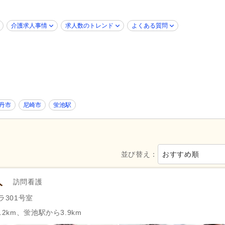
診療所・クリニック
(75)
障がい者支援
(2)
薬局・ドラッグストア
(2)
介護求人事情
求人数のトレンド
よくある質問
新規オープン
(10)
ブランク可
(224)
年齢不問
(193)
新卒可
(190)
40代活躍
(226)
50代活躍
(225)
髪型・髪色自由
(6)
ネイル可
(10)
ハローワーク求人を除く
(57)
掲載24時間以内
(1)
丹市
尼崎市
蛍池駅
掲載7日以内
(2)
掲載14日以内
(6)
女性が活躍
(223)
スピード対応
(23)
並び替え：
おすすめ順
シフト制
(75)
日勤のみ可
(191)
午前のみ可
(21)
午後のみ可
(19)
人
訪問看護
週1日から可
(19)
週2日から可
(9)
ラ301号室
週4日から可
(2)
シフト相談可
(223)
2km、蛍池駅から3.9km