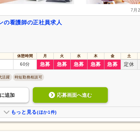
7月
ンの看護師の正社員求人
休憩時間
月
火
水
木
金
土
60分
急募
急募
急募
急募
急募
定休
代活躍
時短勤務相談可
応募画面へ進む
に
追加
もっと見る
(ほか1件)