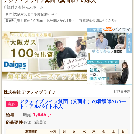
アクティブライフ箕面（箕面市）の求人
介護付き有料老人ホーム
住所
大阪府箕面市小野原東6-24-3
最寄駅
豊川駅から0.7km、北千里駅から1.5km、万博記念公園駅から2.5km
パノラマ
株式会社 アクティブライフ
8月7日更新
アクティブライフ箕面（箕面市）の看護師のパー
急募
ト・アルバイト求人
1,645
給与
時給
~
円
応募要件
必須: 看護師
就業時間
休憩
月
火
水
木
金
土
日