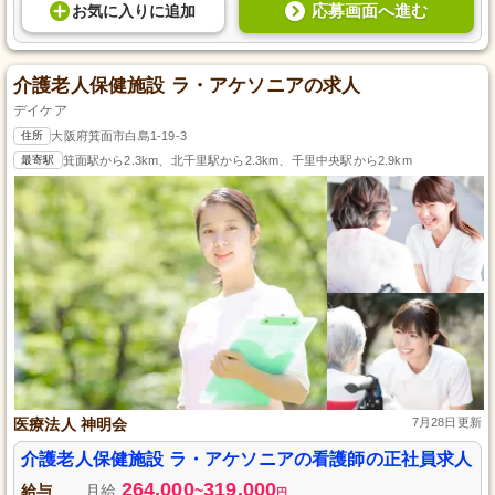
応募画面へ進む
お気に入り
に
追加
介護老人保健施設 ラ・アケソニアの求人
デイケア
住所
大阪府箕面市白島1-19-3
最寄駅
箕面駅から2.3km、北千里駅から2.3km、千里中央駅から2.9km
医療法人 神明会
7月28日更新
介護老人保健施設 ラ・アケソニアの看護師の正社員求人
264,000
319,000
給与
月給
~
円