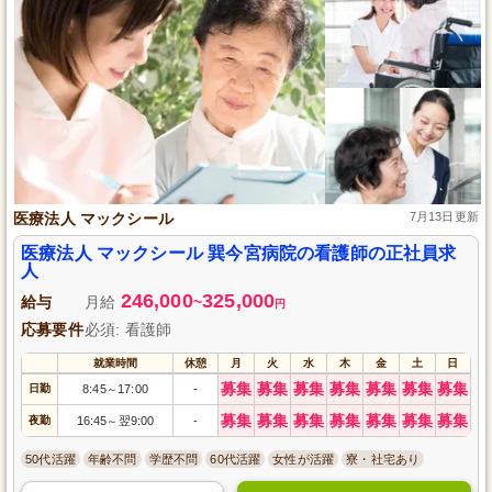
医療法人 マックシール
7月13日更新
医療法人 マックシール 巽今宮病院の看護師の正社員求
人
246,000
325,000
給与
月給
~
円
応募要件
必須: 看護師
就業時間
休憩
月
火
水
木
金
土
日
募集
募集
募集
募集
募集
募集
募集
日勤
8:45
17:00
-
～
募集
募集
募集
募集
募集
募集
募集
夜勤
16:45
翌9:00
-
～
50代活躍
年齢不問
学歴不問
60代活躍
女性が活躍
寮・社宅あり