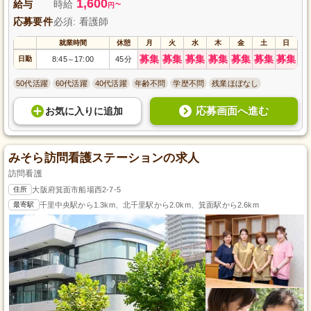
1,600
給与
時給
~
円
応募要件
必須: 看護師
就業時間
休憩
月
火
水
木
金
土
日
募集
募集
募集
募集
募集
募集
募集
日勤
8:45
17:00
45分
～
50代活躍
60代活躍
40代活躍
年齢不問
学歴不問
残業ほぼなし
応募画面へ進む
お気に入り
に
追加
みそら訪問看護ステーションの求人
訪問看護
住所
大阪府箕面市船場西2-7-5
最寄駅
千里中央駅から1.3km、北千里駅から2.0km、箕面駅から2.6km