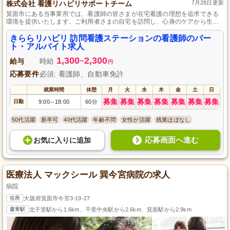
株式会社 看護リハビリサポートチーム
7月28日更新
箕面市にある当事業所では、看護師の皆さまが在宅看護の理想を追求できる
環境を提供いたします。ご利用者さまの自宅を訪問し、心身のケアから生活
全般の相談対応まで、訪問看護の業務に幅広く携わっていただきます。看護
師としての資格と経験を活かし、地域社会で大きな役割を果たしてくださ
きららリハビリ 訪問看護ステーションの看護師のパー
い。
ト・アルバイト求人
1,300
2,300
給与
時給
~
円
応募要件
必須: 看護師、自動車免許
就業時間
休憩
月
火
水
木
金
土
日
募集
募集
募集
募集
募集
募集
募集
日勤
9:00
18:00
60分
～
50代活躍
新卒可
40代活躍
年齢不問
女性が活躍
残業ほぼなし
応募画面へ進む
お気に入り
に
追加
医療法人 マックシール 巽今宮病院の求人
病院
住所
大阪府箕面市今宮3-19-27
最寄駅
北千里駅から1.6km、千里中央駅から2.6km、箕面駅から2.9km