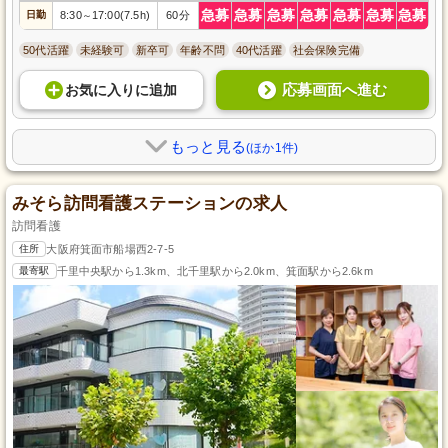
急募
急募
急募
急募
急募
急募
急募
日勤
8:30
17:00(7.5h)
60分
～
50代活躍
未経験可
新卒可
年齢不問
40代活躍
社会保険完備
応募画面へ進む
お気に入り
に
追加
もっと見る
(ほか1件)
みそら訪問看護ステーションの求人
訪問看護
住所
大阪府箕面市船場西2-7-5
最寄駅
千里中央駅から1.3km、北千里駅から2.0km、箕面駅から2.6km