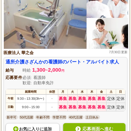
医療法人 華之会
7月30日更新
通所介護さざんかの看護師のパート・アルバイト求人
1,300
2,000
給与
時給
~
円
応募要件
必須: 看護師
歓迎: 自動車免許
就業時間
休憩
月
火
水
木
金
土
日
募集
募集
募集
募集
募集
定休
定休
午前
9:30
13:30(3h〜)
-
～
募集
募集
募集
募集
募集
定休
定休
日勤
9:00
15:00
-
～
新卒可
50代活躍
年齢不問
学歴不問
40代活躍
土日休み
応募画面へ進む
お気に入り
に
追加