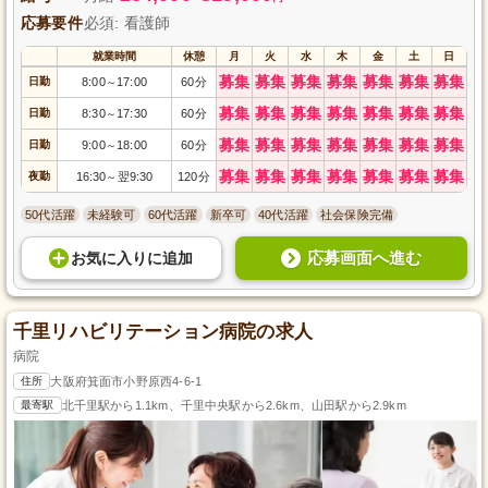
応募要件
必須: 看護師
就業時間
休憩
月
火
水
木
金
土
日
募集
募集
募集
募集
募集
募集
募集
日勤
8:00
17:00
60分
～
募集
募集
募集
募集
募集
募集
募集
日勤
8:30
17:30
60分
～
募集
募集
募集
募集
募集
募集
募集
日勤
9:00
18:00
60分
～
募集
募集
募集
募集
募集
募集
募集
夜勤
16:30
翌9:30
120分
～
50代活躍
未経験可
60代活躍
新卒可
40代活躍
社会保険完備
応募画面へ進む
お気に入り
に
追加
千里リハビリテーション病院の求人
病院
住所
大阪府箕面市小野原西4-6-1
最寄駅
北千里駅から1.1km、千里中央駅から2.6km、山田駅から2.9km