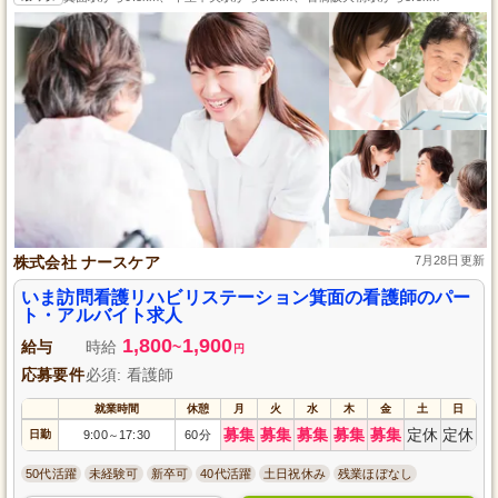
株式会社 ナースケア
7月28日更新
いま訪問看護リハビリステーション箕面の看護師のパー
ト・アルバイト求人
1,800
1,900
給与
時給
~
円
応募要件
必須: 看護師
就業時間
休憩
月
火
水
木
金
土
日
募集
募集
募集
募集
募集
定休
定休
日勤
9:00
17:30
60分
～
50代活躍
未経験可
新卒可
40代活躍
土日祝休み
残業ほぼなし