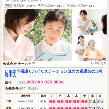
住所
大阪府箕面市箕面6-4-24
最寄駅
箕面駅から0.3km、千里中央駅から3.5km、石橋阪大前駅から3.5km
株式会社 ナースケア
7月28日更新
いま訪問看護リハビリステーション箕面の看護師の正社
員求人
285,000
325,000
給与
月給
~
円
応募要件
必須: 看護師
就業時間
休憩
月
火
水
木
金
土
日
募集
募集
募集
募集
募集
定休
定休
日勤
9:00
17:30
60分
～
募集
募集
募集
募集
募集
定休
定休
夜勤
17:30
翌9:00
60分
～