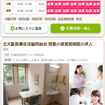
急募
急募
急募
急募
急募
急募
急募
日勤
8:00
17:00
60分
～
急募
急募
急募
急募
急募
急募
急募
遅番
12:00
21:00
60分
～
年齢不問
50代活躍
学歴不問
40代活躍
社会保険完備
駅近
応募画面へ進む
お気に入り
に
追加
北大阪医療生活協同組合 照葉の里箕面病院の求人
病院
住所
大阪府箕面市下止々呂美561
最寄駅
ときわ台駅から3.3km、妙見口駅から3.4km、山下駅から4.7km