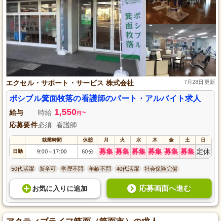
エクセル・サポート・サービス 株式会社
7月28日更新
ポシブル箕面牧落の看護師のパート・アルバイト求人
1,550
給与
時給
~
円
応募要件
必須: 看護師
就業時間
休憩
月
火
水
木
金
土
日
募集
募集
募集
募集
募集
募集
定休
日勤
9:00
17:00
60分
～
50代活躍
新卒可
学歴不問
年齢不問
40代活躍
社会保険完備
応募画面へ進む
お気に入り
に
追加