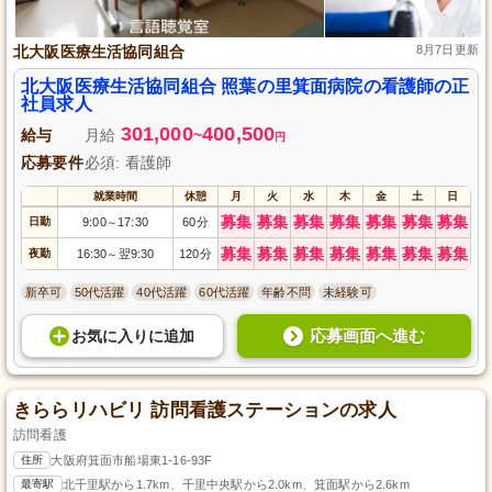
北大阪医療生活協同組合
8月7日更新
北大阪医療生活協同組合 照葉の里箕面病院の看護師の正
社員求人
301,000
400,500
給与
月給
~
円
応募要件
必須: 看護師
就業時間
休憩
月
火
水
木
金
土
日
募集
募集
募集
募集
募集
募集
募集
日勤
9:00
17:30
60分
～
募集
募集
募集
募集
募集
募集
募集
夜勤
16:30
翌9:30
120分
～
新卒可
50代活躍
40代活躍
60代活躍
年齢不問
未経験可
応募画面へ進む
お気に入り
に
追加
きららリハビリ 訪問看護ステーションの求人
訪問看護
住所
大阪府箕面市船場東1-16-93F
最寄駅
北千里駅から1.7km、千里中央駅から2.0km、箕面駅から2.6km