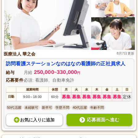
医療法人 華之会
8月7日更新
訪問看護ステーションなのはなの看護師の正社員求人
250,000
330,000
給与
月給
~
円
応募要件
必須: 看護師、自動車免許
就業時間
休憩
月
火
水
木
金
土
日
募集
募集
募集
募集
募集
募集
定休
日勤
9:00
18:00
60分
～
50代活躍
未経験可
新卒可
学歴不問
40代活躍
年齢不問
応募画面へ進む
お気に入り
に
追加