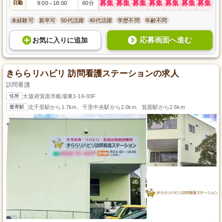
募集
募集
募集
募集
募集
募集
募集
日勤
9:00
18:00
60分
～
未経験可
新卒可
50代活躍
40代活躍
学歴不問
年齢不問
応募画面へ進む
お気に入り
に
追加
きららリハビリ 訪問看護ステーションの求人
訪問看護
住所
大阪府箕面市船場東1-16-93F
最寄駅
北千里駅から1.7km、千里中央駅から2.0km、箕面駅から2.6km