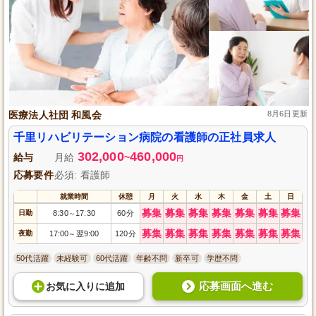
医療法人社団 和風会
8月6日更新
千里リハビリテーション病院の看護師の正社員求人
302,000
460,000
給与
月給
~
円
応募要件
必須: 看護師
就業時間
休憩
月
火
水
木
金
土
日
募集
募集
募集
募集
募集
募集
募集
日勤
8:30
17:30
60分
～
募集
募集
募集
募集
募集
募集
募集
夜勤
17:00
翌9:00
120分
～
50代活躍
未経験可
60代活躍
年齢不問
新卒可
学歴不問
応募画面へ進む
お気に入り
に
追加