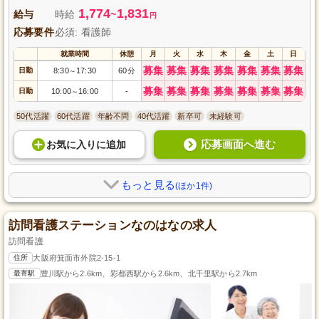
1,774
1,831
給与
時給
~
円
応募要件
必須: 看護師
就業時間
休憩
月
火
水
木
金
土
日
募集
募集
募集
募集
募集
募集
募集
日勤
8:30
17:30
60分
～
募集
募集
募集
募集
募集
募集
募集
日勤
10:00
16:00
-
～
50代活躍
60代活躍
年齢不問
40代活躍
新卒可
未経験可
応募画面へ進む
お気に入り
に
追加
もっと見る
(ほか1件)
訪問看護ステーションなのはなの求人
訪問看護
住所
大阪府箕面市外院2-15-1
最寄駅
豊川駅から2.6km、彩都西駅から2.6km、北千里駅から2.7km