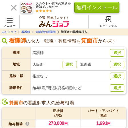
スカウトや選考の連絡を
無料インストール
通知でお知らせ
介護･医療求人サイト
メニュー
ログインする
みんジョブ
看護師
大阪府の看護師
箕面市の看護師求人
看護師
箕面市
の求人・転職・募集情報を
から探す
職種
看護師
選択
地域
大阪府
選択
箕面市
選択
路線・駅
指定なし
選択
詳細条件
給与/雇用形態/資格/種別など
選択
箕面市
の看護師求人の給与相場
正社員
パート・アルバイト
(月収)
(時給)
278,000
1,691
円
円
給与相場