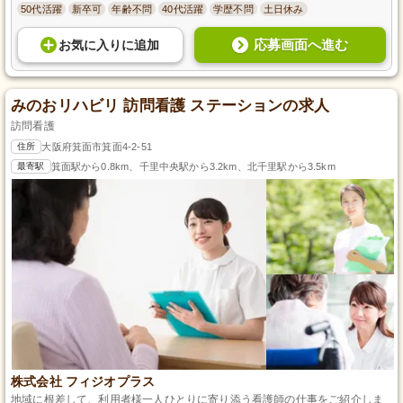
50代活躍
新卒可
年齢不問
40代活躍
学歴不問
土日休み
応募画面へ進む
お気に入り
に
追加
みのおリハビリ 訪問看護 ステーションの求人
訪問看護
住所
大阪府箕面市箕面4-2-51
最寄駅
箕面駅から0.8km、千里中央駅から3.2km、北千里駅から3.5km
株式会社 フィジオプラス
地域に根差して、利用者様一人ひとりに寄り添う看護師の仕事をご紹介しま