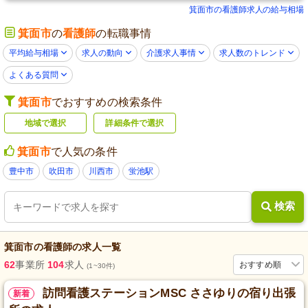
箕面市の看護師求人の給与相場
箕面市
の
看護師
の転職事情
平均給与相場
求人の動向
介護求人事情
求人数のトレンド
よくある質問
箕面市
でおすすめの検索条件
地域で選択
詳細条件で選択
箕面市
で人気の条件
豊中市
吹田市
川西市
蛍池駅
検索
箕面市
の
看護師
の求人一覧
62
事業所
104
求人
おすすめ順
(1~30件)
訪問看護ステーションMSC ささゆりの宿り出張
新着