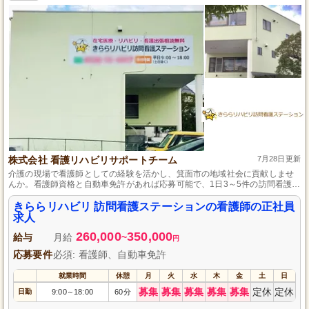
株式会社 看護リハビリサポートチーム
7月28日更新
介護の現場で看護師としての経験を活かし、箕面市の地域社会に貢献しませ
んか。看護師資格と自動車免許があれば応募可能で、1日3～5件の訪問看護が
主なお仕事です。最初は経験豊富な先輩が同行し、丁寧に業務を教えるので
安心して始められます。土日休みで年間休日も110日あり、仕事とプライベー
きららリハビリ 訪問看護ステーションの看護師の正社員
トのバランスを大切にしたい方にも最適です。
求人
260,000
350,000
給与
月給
~
円
応募要件
必須: 看護師、自動車免許
就業時間
休憩
月
火
水
木
金
土
日
募集
募集
募集
募集
募集
定休
定休
日勤
9:00
18:00
60分
～