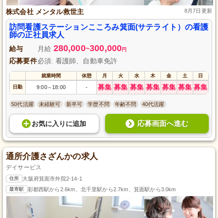
株式会社 メンタル救世主
8月7日更新
訪問看護ステーションこころみ箕面(サテライト）の看護
師の正社員求人
280,000
300,000
給与
月給
~
円
応募要件
必須: 看護師、自動車免許
就業時間
休憩
月
火
水
木
金
土
日
募集
募集
募集
募集
募集
募集
募集
日勤
9:00
18:00
-
～
50代活躍
未経験可
新卒可
学歴不問
年齢不問
40代活躍
応募画面へ進む
お気に入り
に
追加
通所介護さざんかの求人
デイサービス
住所
大阪府箕面市外院2-14-1
最寄駅
彩都西駅から2.6km、北千里駅から2.7km、箕面駅から3.0km