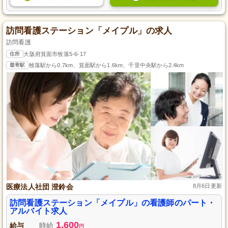
訪問看護ステーション「メイプル」の求人
訪問看護
住所
大阪府箕面市牧落5-6-17
最寄駅
牧落駅から0.7km、箕面駅から1.6km、千里中央駅から2.4km
医療法人社団 澄鈴会
8月6日更新
訪問看護ステーション「メイプル」の看護師のパート・
アルバイト求人
1,600
給与
時給
円