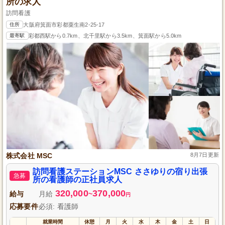
所の求人
訪問看護
住所
大阪府箕面市彩都粟生南2-25-17
最寄駅
彩都西駅から0.7km、北千里駅から3.5km、箕面駅から5.0km
株式会社 MSC
8月7日更新
訪問看護ステーションMSC ささゆりの宿り出張
急募
所の看護師の正社員求人
320,000
370,000
給与
月給
~
円
応募要件
必須: 看護師
就業時間
休憩
月
火
水
木
金
土
日