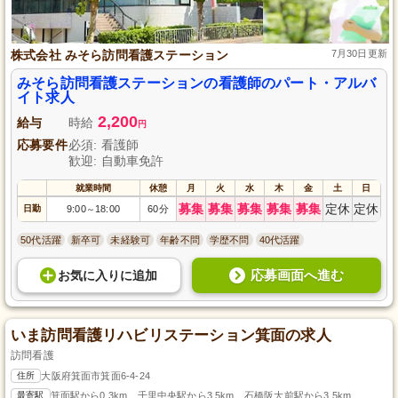
株式会社 みそら訪問看護ステーション
7月30日更新
みそら訪問看護ステーションの看護師のパート・アルバ
イト求人
2,200
給与
時給
円
応募要件
必須: 看護師
歓迎: 自動車免許
就業時間
休憩
月
火
水
木
金
土
日
募集
募集
募集
募集
募集
定休
定休
日勤
9:00
18:00
60分
～
50代活躍
新卒可
未経験可
年齢不問
学歴不問
40代活躍
応募画面へ進む
お気に入り
に
追加
いま訪問看護リハビリステーション箕面の求人
訪問看護
住所
大阪府箕面市箕面6-4-24
最寄駅
箕面駅から0.3km、千里中央駅から3.5km、石橋阪大前駅から3.5km