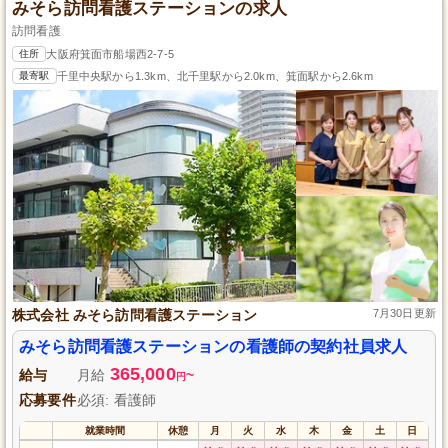
みそら訪問看護ステーションの求人
訪問看護
住所
大阪府箕面市船場西2-7-5
最寄駅
千里中央駅から1.3km、北千里駅から2.0km、箕面駅から2.6km
株式会社 みそら訪問看護ステーション
7月30日更新
みそら訪問看護ステーションの看護師の契約社員求人
365,000
給与
月給
~
円
応募要件
必須: 看護師
就業時間
休憩
月
火
水
木
金
土
日