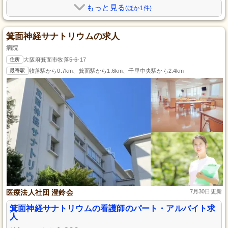
もっと見る
(ほか1件)
箕面神経サナトリウムの求人
病院
住所
大阪府箕面市牧落5-6-17
最寄駅
牧落駅から0.7km、箕面駅から1.6km、千里中央駅から2.4km
医療法人社団 澄鈴会
7月30日更新
箕面神経サナトリウムの看護師のパート・アルバイト求
人