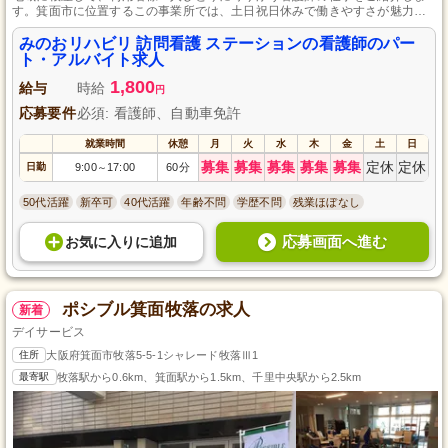
す。箕面市に位置するこの事業所では、土日祝日休みで働きやすさが魅力で
す。自分のライフスタイルに合わせて勤務時間や日数の調整が可能で、看護
師としてのスキルを活かしながら、地域の方々の自立支援に貢献できます。
みのおリハビリ 訪問看護 ステーションの看護師のパー
ト・アルバイト求人
1,800
給与
時給
円
応募要件
必須: 看護師、自動車免許
就業時間
休憩
月
火
水
木
金
土
日
募集
募集
募集
募集
募集
定休
定休
日勤
9:00
17:00
60分
～
50代活躍
新卒可
40代活躍
年齢不問
学歴不問
残業ほぼなし
応募画面へ進む
お気に入り
に
追加
ポシブル箕面牧落の求人
新着
デイサービス
住所
大阪府箕面市牧落5-5-1シャレード牧落Ⅲ1
最寄駅
牧落駅から0.6km、箕面駅から1.5km、千里中央駅から2.5km