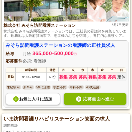
株式会社 みそら訪問看護ステーション
8月7日更新
株式会社 みそら訪問看護ステーションでは、正社員の看護師を募集していま
す。勤務地は大阪府箕面市で、患者様のお宅を訪問し、専門的な看護ケアを
提供するお仕事です。地域密着型で、人々の生活を支えるやりがいのある環
境です。看護師として、これまでの経験を活かしながら、さらなる成長を目
みそら訪問看護ステーションの看護師の正社員求人
指す方をお待ちしています。資格や経験は問いませんので、どなたでもご応
365,000
500,000
募いただけます。詳細はお気軽にお問い合わせください。
給与
月給
~
円
応募要件
必須: 看護師
就業時間
休憩
月
火
水
木
金
土
日
募集
募集
募集
募集
募集
募集
定休
日勤
9:00
18:00
60分
～
未経験可
新卒可
50代活躍
学歴不問
年齢不問
40代活躍
応募画面へ進む
お気に入り
に
追加
いま訪問看護リハビリステーション箕面の求人
訪問看護