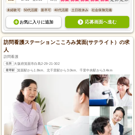
未経験可
50代活躍
新卒可
40代活躍
土日祝休み
社会保険完備
応募画面へ進む
お気に入り
に
追加
訪問看護ステーションこころみ箕面(サテライト）の求
人
訪問看護
住所
大阪府箕面市白島2-29-21-302
最寄駅
箕面駅から1.8km、北千里駅から3.0km、千里中央駅から3.4km