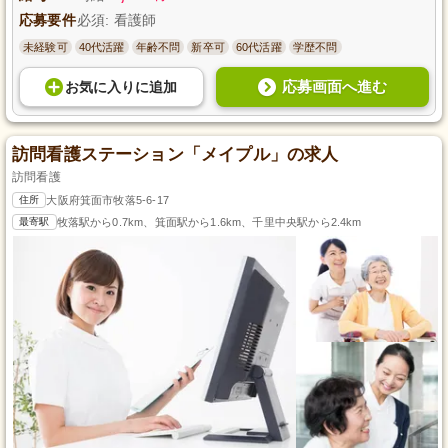
応募要件
必須: 看護師
未経験可
40代活躍
年齢不問
新卒可
60代活躍
学歴不問
応募画面へ進む
お気に入り
に
追加
訪問看護ステーション「メイプル」の求人
訪問看護
住所
大阪府箕面市牧落5-6-17
最寄駅
牧落駅から0.7km、箕面駅から1.6km、千里中央駅から2.4km