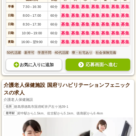
募集
募集
募集
募集
募集
募集
募集
早番
7:30
16:30
60分
～
募集
募集
募集
募集
募集
募集
募集
日勤
8:00
17:00
60分
～
募集
募集
募集
募集
募集
募集
募集
日勤
8:30
17:30
60分
～
募集
募集
募集
募集
募集
募集
募集
日勤
10:00
19:00
60分
～
募集
募集
募集
募集
募集
募集
募集
夜勤
16:00
翌9:00
60分
～
50代活躍
新卒可
学歴不問
40代活躍
寮・社宅あり
社会保険完備
応募画面へ進む
お気に入り
に
追加
介護老人保健施設 国府リハビリテーションフェニック
スの求人
介護老人保健施設
住所
徳島県徳島市国府町井戸左ケ池39-1
最寄駅
府中駅から1.5km、佐古駅から5.1km、徳島駅から6.4km