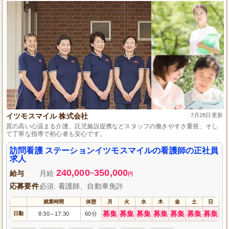
イツモスマイル 株式会社
7月28日更新
質の高い心温まる介護、託児施設提携などスタッフの働きやすさ重視、そし
て丁寧な指導で初心者も安心です。
訪問看護 ステーションイツモスマイルの看護師の正社員
求人
240,000
350,000
給与
月給
~
円
応募要件
必須: 看護師、自動車免許
就業時間
休憩
月
火
水
木
金
土
日
募集
募集
募集
募集
募集
募集
募集
日勤
8:30
17:30
60分
～