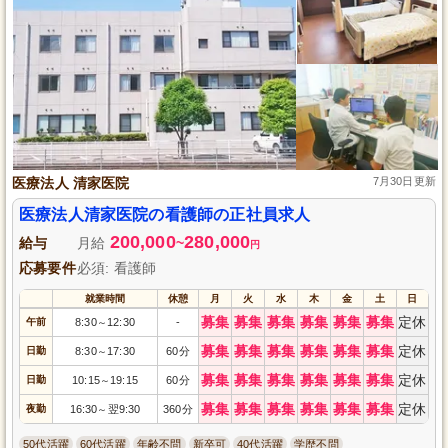
医療法人 清家医院
7月30日更新
医療法人清家医院の看護師の正社員求人
200,000
280,000
給与
月給
~
円
応募要件
必須: 看護師
就業時間
休憩
月
火
水
木
金
土
日
募集
募集
募集
募集
募集
募集
定休
午前
8:30
12:30
-
～
募集
募集
募集
募集
募集
募集
定休
日勤
8:30
17:30
60分
～
募集
募集
募集
募集
募集
募集
定休
日勤
10:15
19:15
60分
～
募集
募集
募集
募集
募集
募集
定休
夜勤
16:30
翌9:30
360分
～
50代活躍
60代活躍
年齢不問
新卒可
40代活躍
学歴不問