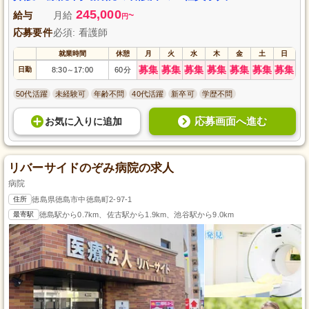
245,000
給与
月給
~
円
応募要件
必須: 看護師
就業時間
休憩
月
火
水
木
金
土
日
募集
募集
募集
募集
募集
募集
募集
日勤
8:30
17:00
60分
～
50代活躍
未経験可
年齢不問
40代活躍
新卒可
学歴不問
応募画面へ進む
お気に入り
に
追加
リバーサイドのぞみ病院の求人
病院
住所
徳島県徳島市中徳島町2-97-1
最寄駅
徳島駅から0.7km、佐古駅から1.9km、池谷駅から9.0km