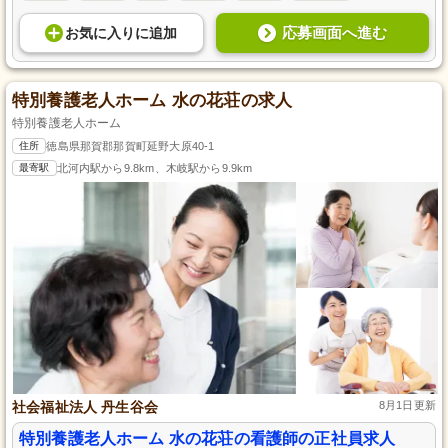
応募画面へ進む
お気に入り
に
追加
特別養護老人ホーム 水の花荘の求人
特別養護老人ホーム
住所
徳島県那賀郡那賀町延野大原40-1
最寄駅
北河内駅から9.8km、木岐駅から9.9km
社会福祉法人 丹生谷会
8月1日更新
特別養護老人ホーム 水の花荘の看護師の正社員求人