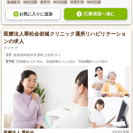
未経験可
60代活躍
新卒可
40代活躍
学歴不問
50代活躍
応募画面へ進む
お気に入り
に
追加
医療法人翠松会岩城クリニック通所リハビリテーショ
ンの求人
デイケア
住所
徳島県阿南市学原町上水田11-1
最寄駅
阿南駅から0.7km、見能林駅から1.2km、阿波橘駅から3.0km
医療法人 翠松会
8月6日更新