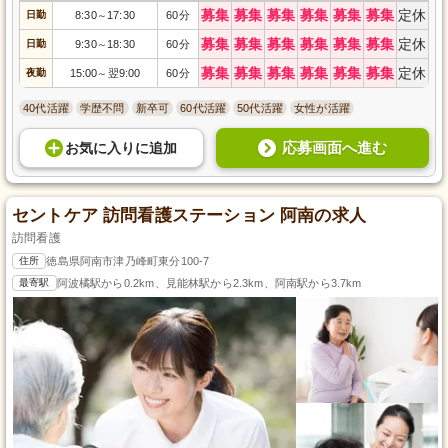
募集
募集
募集
募集
募集
募集
定休
日勤
8:30
17:30
60分
～
募集
募集
募集
募集
募集
募集
定休
日勤
9:30
18:30
60分
～
募集
募集
募集
募集
募集
募集
定休
夜勤
15:00
翌9:00
60分
～
40代活躍
学歴不問
新卒可
60代活躍
50代活躍
女性が活躍
応募画面へ進む
お気に入り
に
追加
セントケア 訪問看護ステーション 阿南の求人
訪問看護
住所
徳島県阿南市津乃峰町東分100-7
最寄駅
阿波橘駅から0.2km、見能林駅から2.3km、阿南駅から3.7km