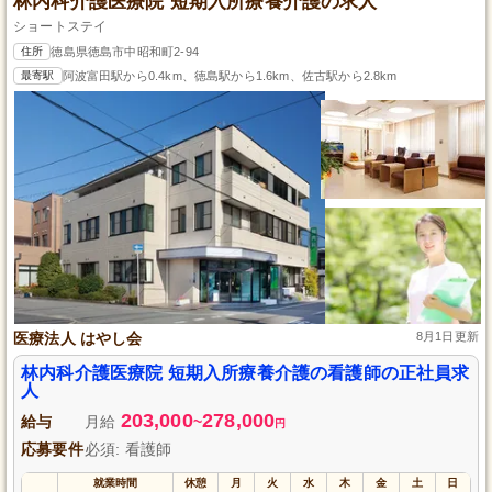
林内科介護医療院 短期入所療養介護の求人
ショートステイ
住所
徳島県徳島市中昭和町2-94
最寄駅
阿波富田駅から0.4km、徳島駅から1.6km、佐古駅から2.8km
医療法人 はやし会
8月1日更新
林内科介護医療院 短期入所療養介護の看護師の正社員求
人
203,000
278,000
給与
月給
~
円
応募要件
必須: 看護師
就業時間
休憩
月
火
水
木
金
土
日