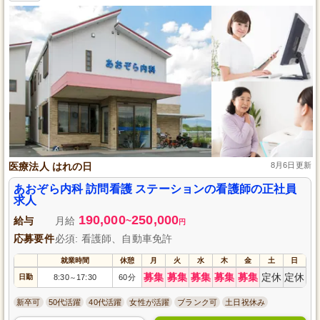
医療法人 はれの日
8月6日更新
あおぞら内科 訪問看護 ステーションの看護師の正社員
求人
190,000
250,000
給与
月給
~
円
応募要件
必須: 看護師、自動車免許
就業時間
休憩
月
火
水
木
金
土
日
募集
募集
募集
募集
募集
定休
定休
日勤
8:30
17:30
60分
～
新卒可
50代活躍
40代活躍
女性が活躍
ブランク可
土日祝休み