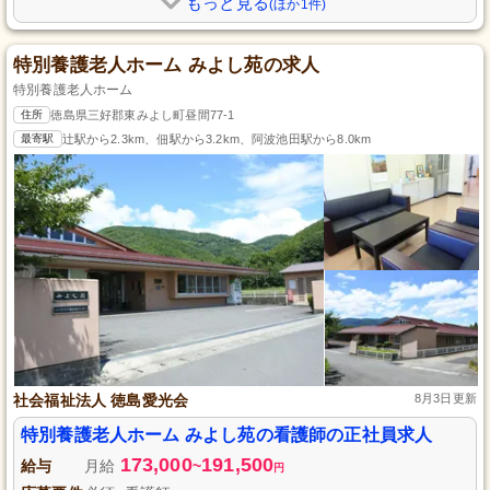
もっと見る
(ほか1件)
特別養護老人ホーム みよし苑の求人
特別養護老人ホーム
住所
徳島県三好郡東みよし町昼間77-1
最寄駅
辻駅から2.3km、佃駅から3.2km、阿波池田駅から8.0km
社会福祉法人 徳島愛光会
8月3日更新
特別養護老人ホーム みよし苑の看護師の正社員求人
173,000
191,500
給与
月給
~
円