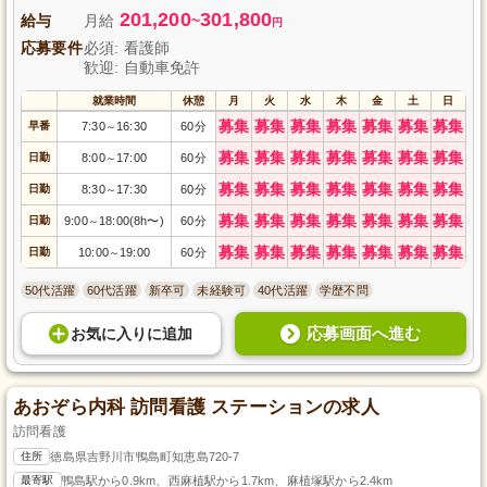
201,200
301,800
給与
月給
~
円
応募要件
必須: 看護師
歓迎: 自動車免許
就業時間
休憩
月
火
水
木
金
土
日
募集
募集
募集
募集
募集
募集
募集
早番
7:30
16:30
60分
～
募集
募集
募集
募集
募集
募集
募集
日勤
8:00
17:00
60分
～
募集
募集
募集
募集
募集
募集
募集
日勤
8:30
17:30
60分
～
募集
募集
募集
募集
募集
募集
募集
日勤
9:00
18:00(8h〜)
60分
～
募集
募集
募集
募集
募集
募集
募集
日勤
10:00
19:00
60分
～
50代活躍
60代活躍
新卒可
未経験可
40代活躍
学歴不問
応募画面へ進む
お気に入り
に
追加
あおぞら内科 訪問看護 ステーションの求人
訪問看護
住所
徳島県吉野川市鴨島町知恵島720-7
最寄駅
鴨島駅から0.9km、西麻植駅から1.7km、麻植塚駅から2.4km