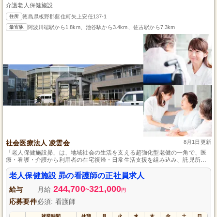
介護老人保健施設
住所
徳島県板野郡藍住町矢上安任137-1
最寄駅
阿波川端駅から1.8km、池谷駅から3.4km、佐古駅から7.3km
社会医療法人 凌雲会
8月1日更新
「老人保健施設昴」は、地域社会の生活を支える超強化型老健の一角で、医
療・看護・介護から利用者の在宅復帰・日常生活支援を組み込み、託児所も
備えた働きやすい環境を提供しています。
老人保健施設 昴の看護師の正社員求人
244,700
321,000
給与
月給
~
円
応募要件
必須: 看護師
就業時間
休憩
月
火
水
木
金
土
日