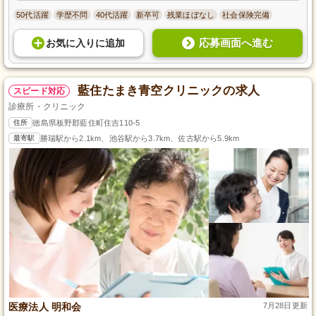
50代活躍
学歴不問
40代活躍
新卒可
残業ほぼなし
社会保険完備
応募画面へ進む
お気に入り
に
追加
藍住たまき青空クリニックの求人
スピード対応
診療所・クリニック
住所
徳島県板野郡藍住町住吉110-5
最寄駅
勝瑞駅から2.1km、池谷駅から3.7km、佐古駅から5.9km
医療法人 明和会
7月28日更新