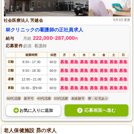
社会医療法人 芳越会
8月3日更新
林クリニックの看護師の正社員求人
222,000
287,000
給与
月給
~
円
応募要件
必須: 看護師
就業時間
休憩
月
火
水
木
金
土
日
募集
募集
募集
募集
募集
募集
募集
日勤
8:30
17:30
60分
～
募集
募集
募集
募集
募集
募集
募集
日勤
9:30
18:30
60分
～
募集
募集
募集
募集
募集
募集
募集
遅番
12:00
21:00
60分
～
募集
募集
募集
募集
募集
募集
募集
夜勤
16:30
翌9:00
60分
～
60代活躍
新卒可
40代活躍
50代活躍
未経験可
寮・社宅あり
応募画面へ進む
お気に入り
に
追加
老人保健施設 昴の求人