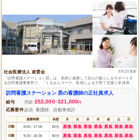
社会医療法人 凌雲会
8月1日更新
「訪問看護ステーション昴」は、医師と連携して安心の暮らしをサポートす
る訪問看護事業所で、「くるみんマーク」取得による子育て支援と単身用住
宅が特徴です。
訪問看護ステーション 昴の看護師の正社員求人
252,000
321,000
給与
月給
~
円
応募要件
必須: 看護師、自動車免許
就業時間
休憩
月
火
水
木
金
土
日
募集
募集
募集
募集
募集
募集
募集
日勤
8:00
17:00
60分
～
募集
募集
募集
募集
募集
募集
募集
日勤
9:30
18:30
60分
～