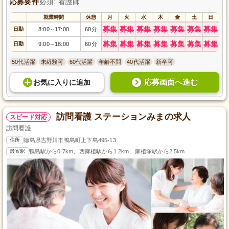
応募要件
必須: 看護師
就業時間
休憩
月
火
水
木
金
土
日
募集
募集
募集
募集
募集
募集
募集
日勤
8:00
17:00
60分
～
募集
募集
募集
募集
募集
募集
募集
日勤
9:00
18:00
60分
～
50代活躍
未経験可
60代活躍
年齢不問
40代活躍
新卒可
応募画面へ進む
お気に入り
に
追加
訪問看護 ステーションみまの求人
スピード対応
訪問看護
住所
徳島県吉野川市鴨島町上下島495-13
最寄駅
鴨島駅から0.7km、西麻植駅から1.2km、麻植塚駅から2.5km