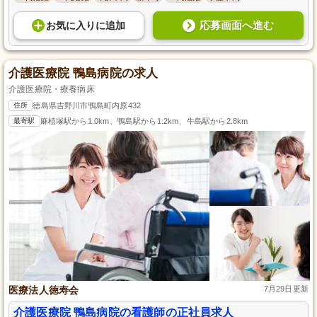
応募画面へ進む
お気に入り
に
追加
介護医療院 鴨島病院の求人
介護医療院・療養病床
住所
徳島県吉野川市鴨島町内原432
最寄駅
麻植塚駅から1.0km、鴨島駅から1.2km、牛島駅から2.8km
医療法人徳寿会
7月29日更新
介護医療院 鴨島病院の看護師の正社員求人