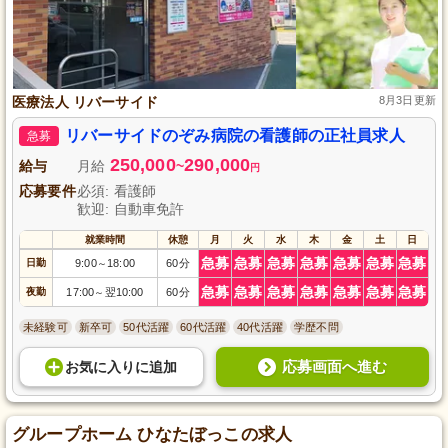
医療法人 リバーサイド
8月3日更新
リバーサイドのぞみ病院の看護師の正社員求人
急募
250,000
290,000
給与
月給
~
円
応募要件
必須: 看護師
歓迎: 自動車免許
就業時間
休憩
月
火
水
木
金
土
日
急募
急募
急募
急募
急募
急募
急募
日勤
9:00
18:00
60分
～
急募
急募
急募
急募
急募
急募
急募
夜勤
17:00
翌10:00
60分
～
未経験可
新卒可
50代活躍
60代活躍
40代活躍
学歴不問
応募画面へ進む
お気に入り
に
追加
グループホーム ひなたぼっこの求人