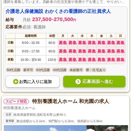
護師を募集しています。高齢者の生活支援や医療ケアを通じて、やりがいを
感じられる職場です。あなたのスキルや経験を活かし、温かいケアを提供し
ませんか？施設内は和やかな雰囲気で、チームワークを大切にしています。
介護老人保健施設 わかくさの看護師の正社員求人
応募をお待ちしております。
237,500
270,500
給与
月給
~
円
応募要件
必須: 看護師
就業時間
休憩
月
火
水
木
金
土
日
募集
募集
募集
募集
募集
募集
募集
日勤
8:00
16:55
60分
～
募集
募集
募集
募集
募集
募集
募集
日勤
9:00
17:55
60分
～
募集
募集
募集
募集
募集
募集
募集
夜勤
16:30
翌9:30
120分
～
50代活躍
新卒可
60代活躍
40代活躍
未経験可
寮・社宅あり
応募画面へ進む
お気に入り
に
追加
特別養護老人ホーム 和光園の求人
スピード対応
特別養護老人ホーム
住所
徳島県板野郡松茂町笹木野山東49-1
最寄駅
教会前駅から5.1km、鳴門駅から6.2km、徳島駅から6.9km