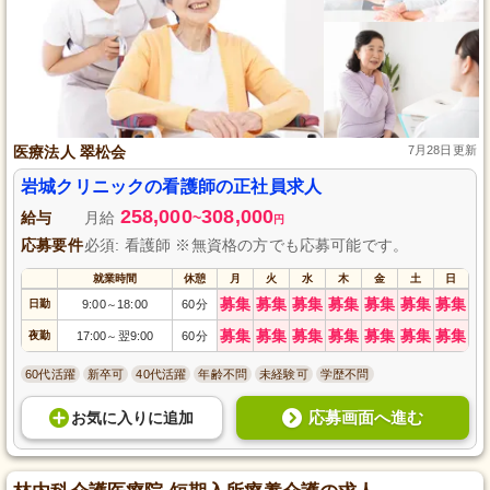
医療法人 翠松会
7月28日更新
岩城クリニックの看護師の正社員求人
258,000
308,000
給与
月給
~
円
応募要件
必須: 看護師 ※無資格の方でも応募可能です。
就業時間
休憩
月
火
水
木
金
土
日
募集
募集
募集
募集
募集
募集
募集
日勤
9:00
18:00
60分
～
募集
募集
募集
募集
募集
募集
募集
夜勤
17:00
翌9:00
60分
～
60代活躍
新卒可
40代活躍
年齢不問
未経験可
学歴不問
応募画面へ進む
お気に入り
に
追加