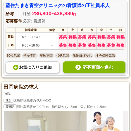
藍住たまき青空クリニックの看護師の正社員求人
286,800
438,880
給与
月給
~
円
応募要件
必須: 看護師
就業時間
休憩
月
火
水
木
金
土
日
募集
募集
募集
募集
募集
募集
募集
日勤
8:30
17:30
-
～
募集
募集
募集
募集
募集
募集
募集
日勤
9:00
18:00
-
～
50代活躍
学歴不問
年齢不問
40代活躍
残業ほぼなし
社会保険完備
応募画面へ進む
お気に入り
に
追加
田岡病院の求人
病院
住所
徳島県徳島市万代町4-2-2
最寄駅
阿波富田駅から0.7km、徳島駅から1.5km、佐古駅から2.8km