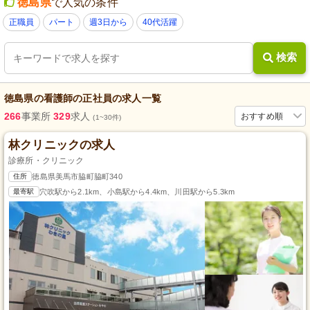
徳島県
で人気の条件
正職員
パート
週3日から
40代活躍
検索
徳島県
の
看護師
の
正社員
の求人一覧
266
事業所
329
求人
おすすめ順
(1~30件)
林クリニックの求人
診療所・クリニック
住所
徳島県美馬市脇町脇町340
最寄駅
穴吹駅から2.1km、小島駅から4.4km、川田駅から5.3km