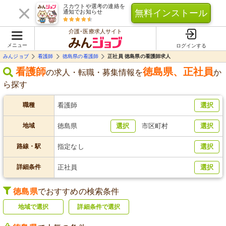
スカウトや選考の連絡を
無料インストール
通知でお知らせ
介護･医療求人サイト
メニュー
ログインする
みんジョブ
看護師
徳島県の看護師
正社員 徳島県の看護師求人
看護師
徳島県
、
正社員
の求人・転職・募集情報を
か
ら探す
職種
看護師
選択
地域
徳島県
選択
市区町村
選択
路線・駅
指定なし
選択
詳細条件
正社員
選択
徳島県
でおすすめの検索条件
地域で選択
詳細条件で選択