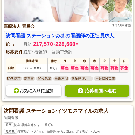
医療法人 青鳳会
7月28日更新
訪問看護 ステーションみまの看護師の正社員求人
217,570
228,660
給与
月給
~
円
応募要件
必須: 看護師、自動車免許
就業時間
休憩
月
火
水
木
金
土
日
募集
募集
募集
募集
募集
募集
募集
日勤
9:00
18:00
60分
～
50代活躍
新卒可
40代活躍
学歴不問
残業ほぼなし
社会保険完備
応募画面へ進む
お気に入り
に
追加
訪問看護 ステーションイツモスマイルの求人
訪問看護
住所
徳島県徳島市佐古二番町5-11
最寄駅
佐古駅から0.4km、徳島駅から1.2km、池谷駅から8.5km