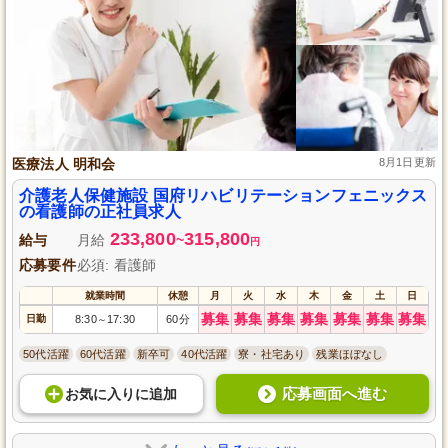
医療法人 明和会
8月1日更新
介護老人保健施設 国府リハビリテーションフェニックス
の看護師の正社員求人
233,800
315,800
給与
月給
~
円
応募要件
必須: 看護師
就業時間
休憩
月
火
水
木
金
土
日
募集
募集
募集
募集
募集
募集
募集
日勤
8:30
17:30
60分
～
50代活躍
60代活躍
新卒可
40代活躍
寮・社宅あり
残業ほぼなし
応募画面へ進む
お気に入り
に
追加