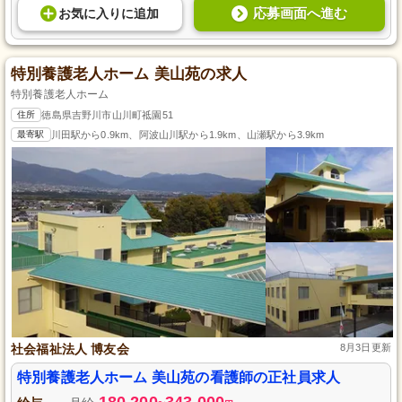
応募画面へ進む
お気に入り
に
追加
特別養護老人ホーム 美山苑の求人
特別養護老人ホーム
住所
徳島県吉野川市山川町祗園51
最寄駅
川田駅から0.9km、阿波山川駅から1.9km、山瀬駅から3.9km
社会福祉法人 博友会
8月3日更新
特別養護老人ホーム 美山苑の看護師の正社員求人
180,200
343,000