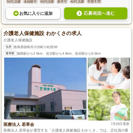
50代活躍
未経験可
60代活躍
新卒可
40代活躍
学歴不問
応募画面へ進む
お気に入り
に
追加
介護老人保健施設 わかくさの求人
介護老人保健施設
住所
徳島県徳島市川内町小松西88
最寄駅
徳島駅から3.9km、佐古駅から4.8km、池谷駅から8.9km
医療法人 若草会
7月29日更新
医療法人 若草会が運営する「介護老人保健施設 わかくさ」では、正社員の看