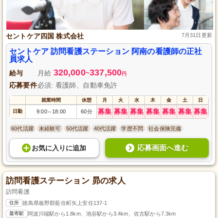
セントケア四国 株式会社
7月31日更新
セントケア 訪問看護ステーション 阿南の看護師の正社
員求人
320,000
337,500
給与
月給
~
円
応募要件
必須: 看護師、自動車免許
就業時間
休憩
月
火
水
木
金
土
日
募集
募集
募集
募集
募集
募集
募集
日勤
9:00
18:00
60分
～
60代活躍
未経験可
50代活躍
40代活躍
学歴不問
社会保険完備
応募画面へ進む
お気に入り
に
追加
訪問看護ステーション 昴の求人
訪問看護
住所
徳島県板野郡藍住町矢上安任137-1
最寄駅
阿波川端駅から1.8km、池谷駅から3.4km、佐古駅から7.3km