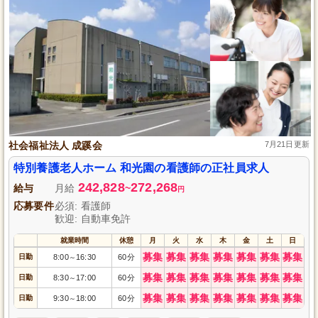
社会福祉法人 成蹊会
7月21日更新
特別養護老人ホーム 和光園の看護師の正社員求人
242,828
272,268
給与
月給
~
円
応募要件
必須: 看護師
歓迎: 自動車免許
就業時間
休憩
月
火
水
木
金
土
日
募集
募集
募集
募集
募集
募集
募集
日勤
8:00
16:30
60分
～
募集
募集
募集
募集
募集
募集
募集
日勤
8:30
17:00
60分
～
募集
募集
募集
募集
募集
募集
募集
日勤
9:30
18:00
60分
～