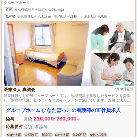
グループホーム
住所
徳島県鳴門市大津町矢倉四の越3
最寄駅
金比羅前駅から2.1km、鳴門駅から3.5km、池谷駅から5.6km
医療法人 真誠会
7月28日更新
残業ほぼなしの当グループホームでは、地域交流を重視したサービスを提供
し、調理や洗濯、花づくりなどのイベントを実施しています。近隣に法人内
科があるので、安心して働ける環境が整っています。看護師募集中で経験の
有無は問わず、安定した働き方が可能で、通勤手当も支給します。
グループホーム ひなたぼっこの看護師の正社員求人
210,000
280,000
給与
月給
~
円
応募要件
必須: 看護師
50代活躍
未経験可
新卒可
60代活躍
年齢不問
女性が活躍