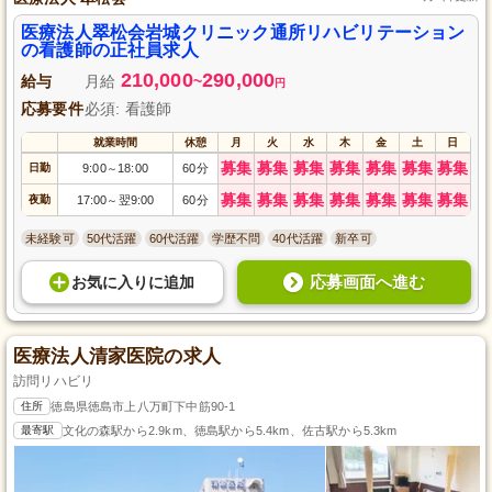
医療法人翠松会岩城クリニック通所リハビリテーション
の看護師の正社員求人
210,000
290,000
給与
月給
~
円
応募要件
必須: 看護師
就業時間
休憩
月
火
水
木
金
土
日
募集
募集
募集
募集
募集
募集
募集
日勤
9:00
18:00
60分
～
募集
募集
募集
募集
募集
募集
募集
夜勤
17:00
翌9:00
60分
～
未経験可
50代活躍
60代活躍
学歴不問
40代活躍
新卒可
応募画面へ進む
お気に入り
に
追加
医療法人清家医院の求人
訪問リハビリ
住所
徳島県徳島市上八万町下中筋90-1
最寄駅
文化の森駅から2.9km、徳島駅から5.4km、佐古駅から5.3km