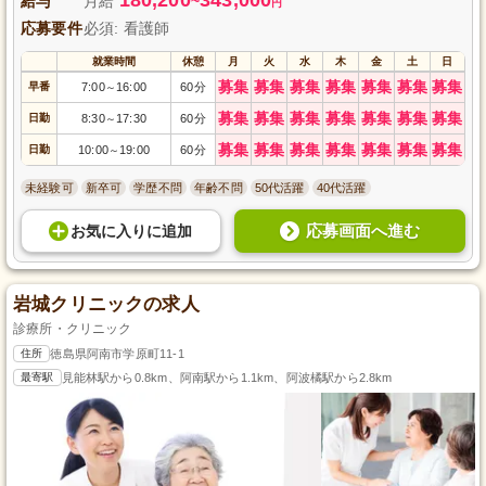
給与
月給
~
円
応募要件
必須: 看護師
就業時間
休憩
月
火
水
木
金
土
日
募集
募集
募集
募集
募集
募集
募集
早番
7:00
16:00
60分
～
募集
募集
募集
募集
募集
募集
募集
日勤
8:30
17:30
60分
～
募集
募集
募集
募集
募集
募集
募集
日勤
10:00
19:00
60分
～
未経験可
新卒可
学歴不問
年齢不問
50代活躍
40代活躍
応募画面へ進む
お気に入り
に
追加
岩城クリニックの求人
診療所・クリニック
住所
徳島県阿南市学原町11-1
最寄駅
見能林駅から0.8km、阿南駅から1.1km、阿波橘駅から2.8km