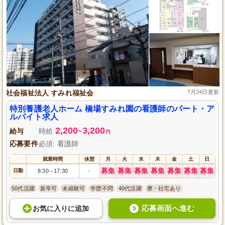
社会福祉法人 すみれ福祉会
7月24日更新
特別養護老人ホーム 橋場すみれ園の看護師のパート・ア
ルバイト求人
2,200
3,200
給与
時給
~
円
応募要件
必須: 看護師
就業時間
休憩
月
火
水
木
金
土
日
募集
募集
募集
募集
募集
募集
募集
日勤
8:30
17:30
-
～
50代活躍
新卒可
未経験可
学歴不問
40代活躍
寮・社宅あり
応募画面へ進む
お気に入り
に
追加