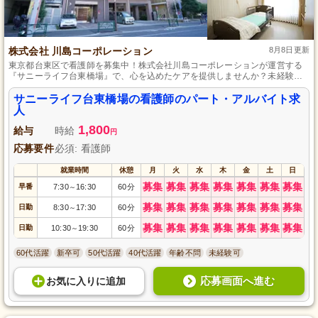
株式会社 川島コーポレーション
8月8日更新
東京都台東区で看護師を募集中！株式会社川島コーポレーションが運営する
『サニーライフ台東橋場』で、心を込めたケアを提供しませんか？未経験者
でも安心の指導体制が整っており、柔軟な勤務スケジュールが可能です。プ
ライベートとの両立を大切にし、働きやすい環境を提供しています。人々の
サニーライフ台東橋場の看護師のパート・アルバイト求
生活の質の向上を目指し、充実感と喜びを感じられるこのお仕事にぜひご応
人
募ください。
1,800
給与
時給
円
応募要件
必須: 看護師
就業時間
休憩
月
火
水
木
金
土
日
募集
募集
募集
募集
募集
募集
募集
早番
7:30
16:30
60分
～
募集
募集
募集
募集
募集
募集
募集
日勤
8:30
17:30
60分
～
募集
募集
募集
募集
募集
募集
募集
日勤
10:30
19:30
60分
～
60代活躍
新卒可
50代活躍
40代活躍
年齢不問
未経験可
応募画面へ進む
お気に入り
に
追加