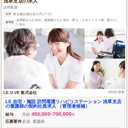
浅草支店の求人
訪問看護
住所
東京都台東区花川戸1-7-12
浅草駅から0.1km、蔵前駅から1.3km、押上〈スカイツリー前〉駅から
最寄駅
1.3km
LE.O.VE 株式会社
8月8日更新
LE 在宅・施設 訪問看護リハビリステーション 浅草支店
の看護師の契約社員求人 （管理者候補）
450,000
700,000
給与
月給
~
円
応募要件
必須: 看護師