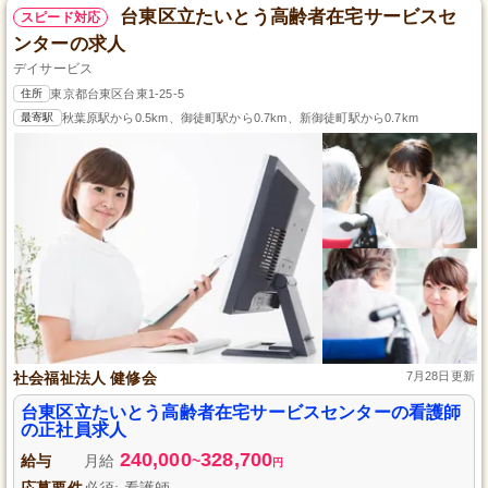
台東区立たいとう高齢者在宅サービスセ
スピード対応
ンターの求人
デイサービス
住所
東京都台東区台東1-25-5
最寄駅
秋葉原駅から0.5km、御徒町駅から0.7km、新御徒町駅から0.7km
社会福祉法人 健修会
7月28日更新
台東区立たいとう高齢者在宅サービスセンターの看護師
の正社員求人
240,000
328,700
給与
月給
~
円
応募要件
必須: 看護師