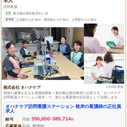
求人
訪問看護
住所
東京都台東区根岸3-1-16
最寄駅
入谷駅から0.3km、鶯谷駅から0.4km、上野駅から1.0km
株式会社 オハナケア
7月28日更新
地域の健康を支える看護師募集！東京都台東区根岸に位置する「オハナケア
訪問看護ステーション根岸」で、新たな看護師の正社員として活躍しません
か？利用者様一人ひとりに寄り添い、電動自転車で訪問しながら療養のお世
話や看護処置を行います。安定した収入と充実の福利厚生、研修制度が整っ
オハナケア訪問看護ステーション 根岸の看護師の正社員
た環境で、看護師としてスキルアップしながら、あなたのやさしさを活かし
求人
てください。
350,000
385,714
給与
月給
~
円
応募要件
必須: 看護師