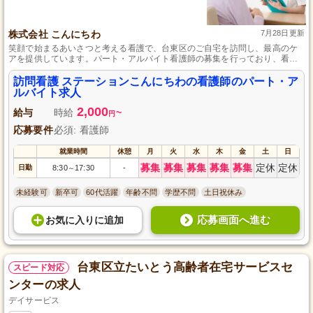
株式会社 こんにちわ
7月28日更新
笑顔で始まるあいさつと考える看護で、台東区のご自宅を訪問し、最高のケ
アを提供しています。パート・アルバイト看護師の募集を行っており、看護
師の資格をお持ちであれば業務未経験の方も歓迎します。勤務日数や時間は
ご相談に応じ、扶養控除内の勤務や副業も可能です。自分のライフスタイル
訪問看護 ステーションこんにちわの看護師のパート・ア
に合わせた働き方で、地域の方々に安心と信頼を届けてみませんか。
ルバイト求人
2,000
給与
時給
~
円
応募要件
必須: 看護師
就業時間
休憩
月
火
水
木
金
土
日
募集
募集
募集
募集
募集
定休
定休
日勤
8:30
17:30
-
～
未経験可
新卒可
60代活躍
年齢不問
学歴不問
土日祝休み
応募画面へ進む
お気に入り
に
追加
台東区立たいとう高齢者在宅サービスセ
スピード対応
ンターの求人
デイサービス