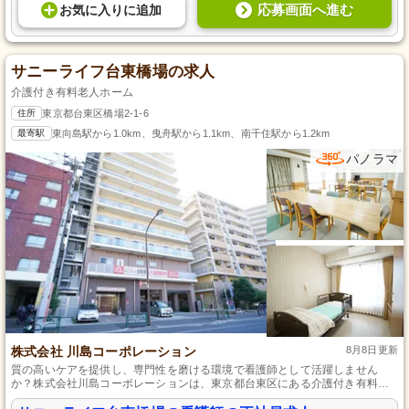
応募画面へ進む
お気に入り
に
追加
サニーライフ台東橋場の求人
介護付き有料老人ホーム
住所
東京都台東区橋場2-1-6
最寄駅
東向島駅から1.0km、曳舟駅から1.1km、南千住駅から1.2km
パノラマ
株式会社 川島コーポレーション
8月8日更新
質の高いケアを提供し、専門性を磨ける環境で看護師として活躍しません
か？株式会社川島コーポレーションは、東京都台東区にある介護付き有料老
人ホーム『サニーライフ台東橋場』で看護師を募集中です。未経験でも安心