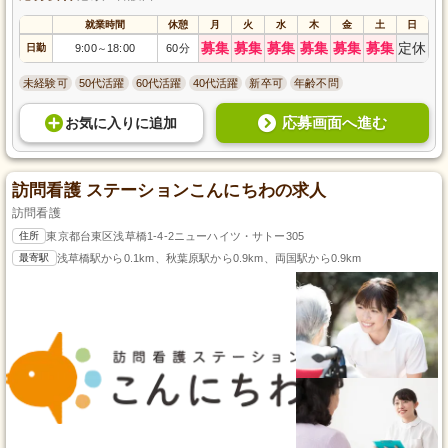
就業時間
休憩
月
火
水
木
金
土
日
募集
募集
募集
募集
募集
募集
定休
日勤
9:00
18:00
60分
～
未経験可
50代活躍
60代活躍
40代活躍
新卒可
年齢不問
応募画面へ進む
お気に入り
に
追加
訪問看護 ステーションこんにちわの求人
訪問看護
住所
東京都台東区浅草橋1-4-2ニューハイツ・サトー305
最寄駅
浅草橋駅から0.1km、秋葉原駅から0.9km、両国駅から0.9km