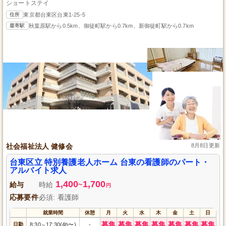
ショートステイ
住所
東京都台東区台東1-25-5
最寄駅
秋葉原駅から0.5km、御徒町駅から0.7km、新御徒町駅から0.7km
社会福祉法人 健修会
8月8日更新
台東区立 特別養護老人ホーム 台東の看護師のパート・
アルバイト求人
1,400
1,700
給与
時給
~
円
応募要件
必須: 看護師
就業時間
休憩
月
火
水
木
金
土
日
募集
募集
募集
募集
募集
募集
募集
日勤
8:30
17:30(4h〜)
-
～