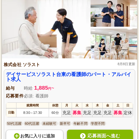
株式会社 ソラスト
8月8日更新
デイサービスソラスト台東の看護師のパート・アルバイ
ト求人
1,885
給与
時給
~
円
応募要件
必須: 看護師
就業時間
休憩
月
火
水
木
金
土
日
充足
募集
充足
充足
充足
募集
定休
日勤
8:30
17:30
60分
～
50代活躍
60代活躍
未経験可
新卒可
年齢不問
学歴不問
応募画面へ進む
お気に入り
に
追加