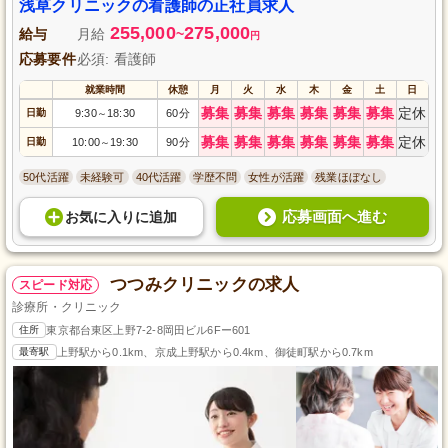
浅草クリニックの看護師の正社員求人
255,000
275,000
給与
月給
~
円
応募要件
必須: 看護師
就業時間
休憩
月
火
水
木
金
土
日
募集
募集
募集
募集
募集
募集
定休
日勤
9:30
18:30
60分
～
募集
募集
募集
募集
募集
募集
定休
日勤
10:00
19:30
90分
～
50代活躍
未経験可
40代活躍
学歴不問
女性が活躍
残業ほぼなし
応募画面へ進む
お気に入り
に
追加
つつみクリニックの求人
スピード対応
診療所・クリニック
住所
東京都台東区上野7-2-8岡田ビル6Fー601
最寄駅
上野駅から0.1km、京成上野駅から0.4km、御徒町駅から0.7km