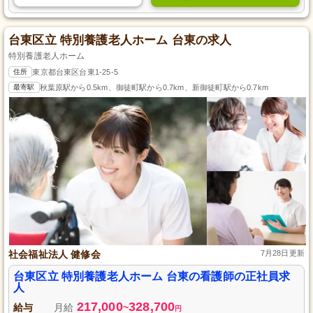
台東区立 特別養護老人ホーム 台東の求人
特別養護老人ホーム
住所
東京都台東区台東1-25-5
最寄駅
秋葉原駅から0.5km、御徒町駅から0.7km、新御徒町駅から0.7km
社会福祉法人 健修会
7月28日更新
台東区立 特別養護老人ホーム 台東の看護師の正社員求
人
217,000
328,700
給与
月給
~
円