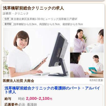
浅草橋駅前総合クリニックの求人
診療所・クリニック
住所
東京都台東区浅草橋1-30-9ヒューリック浅草橋江戸通5F
最寄駅
浅草橋駅から0.2km、両国駅から0.7km、蔵前駅から0.7km
医療法人社団 大南会
8月6日更新
浅草橋駅前総合クリニックの看護師のパート・アルバイ
ト求人
2,000
2,100
給与
時給
~
円
応募要件
必須: 看護師