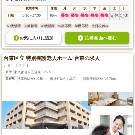
就業時間
休憩
月
火
水
木
金
土
日
募集
募集
募集
募集
募集
定休
定休
日勤
8:30
17:30
60分
～
50代活躍
未経験可
40代活躍
年齢不問
学歴不問
土日祝休み
応募画面へ進む
お気に入り
に
追加
台東区立 特別養護老人ホーム 台東の求人
ショートステイ
住所
東京都台東区台東1-25-5
最寄駅
秋葉原駅から0.5km、御徒町駅から0.7km、新御徒町駅から0.7km