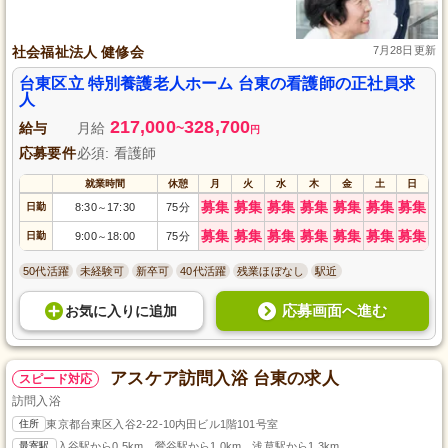
社会福祉法人 健修会
7月28日更新
台東区立 特別養護老人ホーム 台東の看護師の正社員求
人
217,000
328,700
給与
月給
~
円
応募要件
必須: 看護師
就業時間
休憩
月
火
水
木
金
土
日
募集
募集
募集
募集
募集
募集
募集
日勤
8:30
17:30
75分
～
募集
募集
募集
募集
募集
募集
募集
日勤
9:00
18:00
75分
～
50代活躍
未経験可
新卒可
40代活躍
残業ほぼなし
駅近
応募画面へ進む
お気に入り
に
追加
アスケア訪問入浴 台東の求人
スピード対応
訪問入浴
住所
東京都台東区入谷2-22-10内田ビル1階101号室
最寄駅
入谷駅から0.5km、鶯谷駅から1.0km、浅草駅から1.3km