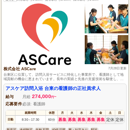
株式会社 ASCare
7月28日更新
台東区に位置して、訪問入浴サービスに特化した事業所で、看護師として地
域貢献の機会に恵まれています。長年の実績と先進の支援技術を駆使し、ス
タッフの負担軽減とお客様への高品質なサービス提供のバランスを大切にし
ています。チームワークを前提にスキルアップの支援が充実しており、安心
アスケア訪問入浴 台東の看護師の正社員求人
してキャリアを積むことができます。
274,000
給与
月給
~
円
応募要件
必須: 看護師
就業時間
休憩
月
火
水
木
金
土
日
募集
募集
募集
募集
募集
定休
定休
日勤
8:30
17:30
60分
～
新卒可
未経験可
年齢不問
40代活躍
寮・社宅あり
駅近