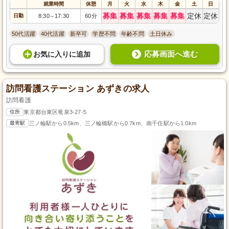
就業時間
休憩
月
火
水
木
金
土
日
募集
募集
募集
募集
募集
定休
定休
日勤
8:30
17:30
60分
～
50代活躍
40代活躍
新卒可
学歴不問
年齢不問
土日休み
応募画面へ進む
お気に入り
に
追加
訪問看護ステーション あずきの求人
訪問看護
住所
東京都台東区竜泉3-27-5
最寄駅
三ノ輪駅から0.5km、三ノ輪橋駅から0.7km、南千住駅から1.0km