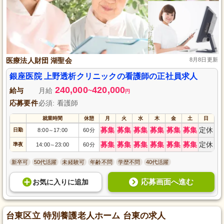
医療法人財団 湖聖会
8月8日更新
銀座医院 上野透析クリニックの看護師の正社員求人
240,000
420,000
給与
月給
~
円
応募要件
必須: 看護師
就業時間
休憩
月
火
水
木
金
土
日
募集
募集
募集
募集
募集
募集
定休
日勤
8:00
17:00
60分
～
募集
募集
募集
募集
募集
募集
定休
準夜
14:00
23:00
60分
～
新卒可
50代活躍
未経験可
年齢不問
学歴不問
40代活躍
応募画面へ進む
お気に入り
に
追加
台東区立 特別養護老人ホーム 台東の求人