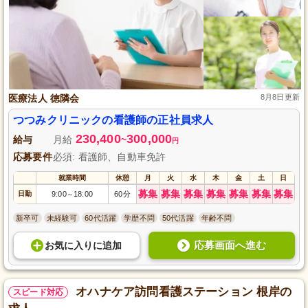
医療法人 徳隣会
8月8日更新
つつみクリニックの看護師の正社員求人
230,400
300,000
給与
月給
~
円
応募要件
必須: 看護師、自動車免許
就業時間
休憩
月
火
水
木
金
土
日
募集
募集
募集
募集
募集
募集
募集
日勤
9:00
18:00
60分
～
新卒可
未経験可
60代活躍
学歴不問
50代活躍
年齢不問
応募画面へ進む
お気に入り
に
追加
オハナケア訪問看護ステーション 根岸の
スピード対応