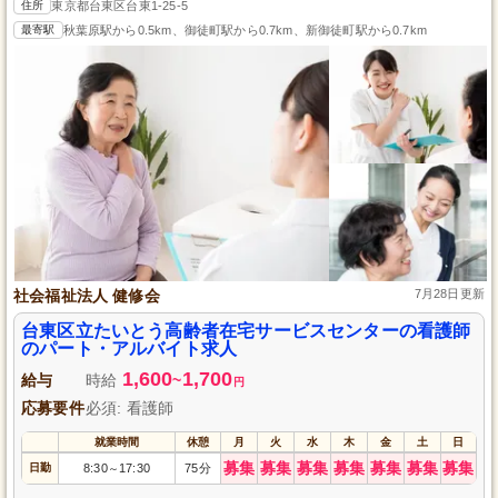
住所
東京都台東区台東1-25-5
最寄駅
秋葉原駅から0.5km、御徒町駅から0.7km、新御徒町駅から0.7km
社会福祉法人 健修会
7月28日更新
台東区立たいとう高齢者在宅サービスセンターの看護師
のパート・アルバイト求人
1,600
1,700
給与
時給
~
円
応募要件
必須: 看護師
就業時間
休憩
月
火
水
木
金
土
日
募集
募集
募集
募集
募集
募集
募集
日勤
8:30
17:30
75分
～