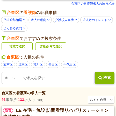
台東区の看護師求人の給与相場
台東区
の
看護師
の転職事情
平均給与相場
求人の動向
介護求人事情
求人数のトレンド
よくある質問
台東区
でおすすめの検索条件
地域で選択
詳細条件で選択
台東区
で人気の条件
文京区
江東区
荒川区
墨田区
千代田区
検索
台東区
の
看護師
の求人一覧
91
事業所
133
求人
おすすめ順
(1~30件)
LE 在宅・施設 訪問看護リハビリステーション
新着