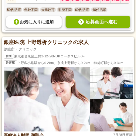
50代活躍
年齢不問
未経験可
学歴不問
60代活躍
40代活躍
応募画面へ進む
お気に入り
に
追加
銀座医院 上野透析クリニックの求人
診療所・クリニック
住所
東京都台東区上野2-12-20NDKロータスビル3F
最寄駅
上野広小路駅から0.2km、京成上野駅から0.2km、御徒町駅から0.3km
医療法人財団 湖聖会
7月28日更新