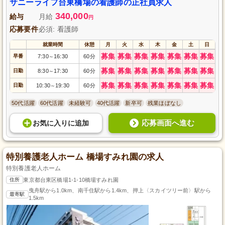
してスタートできる教育体制と充実した福利厚生で、長期的に安定したキャ
サニーライフ台東橋場の看護師の正社員求人
リアを築けます。この機会に、新たなキャリアを始めてみませんか？
340,000
給与
月給
円
応募要件
必須: 看護師
就業時間
休憩
月
火
水
木
金
土
日
募集
募集
募集
募集
募集
募集
募集
早番
7:30
16:30
60分
～
募集
募集
募集
募集
募集
募集
募集
日勤
8:30
17:30
60分
～
募集
募集
募集
募集
募集
募集
募集
日勤
10:30
19:30
60分
～
50代活躍
60代活躍
未経験可
40代活躍
新卒可
残業ほぼなし
応募画面へ進む
お気に入り
に
追加
特別養護老人ホーム 橋場すみれ園の求人
特別養護老人ホーム
住所
東京都台東区橋場1-1-10橋場すみれ園
曳舟駅から1.0km、南千住駅から1.4km、押上〈スカイツリー前〉駅から
最寄駅
1.5km