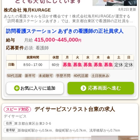
株式会社 海月KURAGE
8月2日更新
あなたの看護スキルを活かす機会です！株式会社海月KURAGEが運営する
「訪問看護ステーションあずき」では、東京都台東区で看護師の正社員を募
集しています。未経験の方も大歓迎！地域の健康を支えながら、専門的な知
識を身につけ、経験を積むことでスキルアップが可能です。スタッフの意見
訪問看護ステーション あずきの看護師の正社員求人
を大切にし、チームとして問題解決に取り組む環境で、一緒により良いサー
415,000
445,000
ビスを提供しませんか？
給与
月給
~
円
応募要件
必須: 看護師
就業時間
休憩
月
火
水
木
金
土
日
募集
募集
募集
募集
募集
定休
定休
日勤
8:50
17:00
60分
～
50代活躍
新卒可
未経験可
学歴不問
40代活躍
土日祝休み
応募画面へ進む
お気に入り
に
追加
デイサービスソラスト台東の求人
スピード対応
デイサービス
住所
東京都台東区台東2-3-6
最寄駅
新御徒町駅から0.5km、御徒町駅から0.7km、浅草橋駅から0.7km