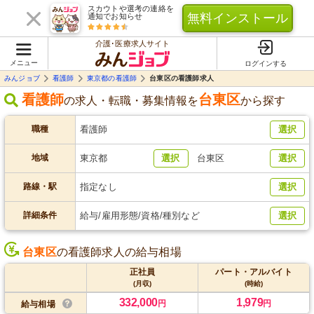
スカウトや選考の連絡を
無料インストール
通知でお知らせ
介護･医療求人サイト
メニュー
ログインする
みんジョブ
看護師
東京都の看護師
台東区の看護師求人
看護師
台東区
の求人・転職・募集情報を
から探す
職種
看護師
選択
地域
東京都
選択
台東区
選択
路線・駅
指定なし
選択
詳細条件
給与/雇用形態/資格/種別など
選択
台東区
の看護師求人の給与相場
正社員
パート・アルバイト
(月収)
(時給)
332,000
1,979
円
円
給与相場