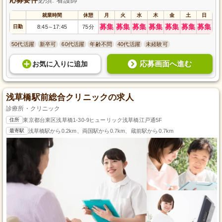
就業時間
休憩
月
火
水
木
金
土
日
募集
募集
募集
募集
募集
募集
募集
日勤
8:45
17:45
75分
～
50代活躍
新卒可
60代活躍
年齢不問
40代活躍
未経験可
応募画面へ進む
お気に入り
に
追加
浅草橋駅前総合クリニックの求人
診療所・クリニック
住所
東京都台東区浅草橋1-30-9ヒューリック浅草橋江戸通5F
最寄駅
浅草橋駅から0.2km、両国駅から0.7km、蔵前駅から0.7km