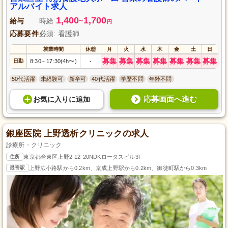
アルバイト求人
1,400
1,700
給与
時給
~
円
応募要件
必須: 看護師
就業時間
休憩
月
火
水
木
金
土
日
募集
募集
募集
募集
募集
募集
募集
日勤
8:30
17:30(4h〜)
-
～
50代活躍
未経験可
新卒可
40代活躍
学歴不問
年齢不問
応募画面へ進む
お気に入り
に
追加
銀座医院 上野透析クリニックの求人
診療所・クリニック
住所
東京都台東区上野2-12-20NDKロータスビル3F
最寄駅
上野広小路駅から0.2km、京成上野駅から0.2km、御徒町駅から0.3km