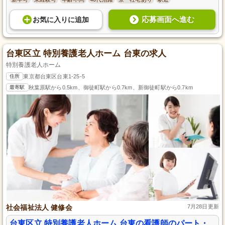
応募画面へ進む
お気に入り
に
追加
台東区立 特別養護老人ホーム 台東の求人
特別養護老人ホーム
住所
東京都台東区台東1-25-5
最寄駅
秋葉原駅から0.5km、御徒町駅から0.7km、新御徒町駅から0.7km
社会福祉法人 健修会
7月28日更新
台東区立 特別養護老人ホーム 台東の看護師のパート・