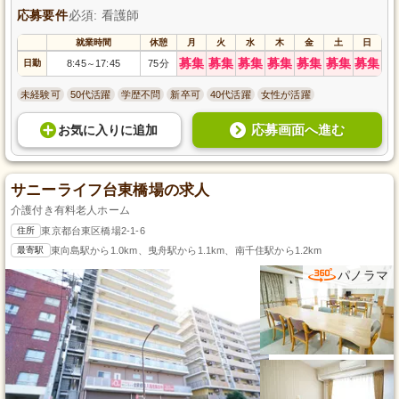
応募要件
必須: 看護師
就業時間
休憩
月
火
水
木
金
土
日
募集
募集
募集
募集
募集
募集
募集
日勤
8:45
17:45
75分
～
未経験可
50代活躍
学歴不問
新卒可
40代活躍
女性が活躍
応募画面へ進む
お気に入り
に
追加
サニーライフ台東橋場の求人
介護付き有料老人ホーム
住所
東京都台東区橋場2-1-6
最寄駅
東向島駅から1.0km、曳舟駅から1.1km、南千住駅から1.2km
パノラマ