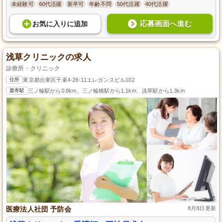
未経験可
60代活躍
新卒可
年齢不問
50代活躍
40代活躍
応募画面へ進む
お気に入り
に
追加
浅草クリニックの求人
診療所・クリニック
住所
東京都台東区千束4-28-11エレガンスビル102
最寄駅
三ノ輪駅から0.8km、三ノ輪橋駅から1.1km、浅草駅から1.3km
医療法人社団 予防会
8月8日更新