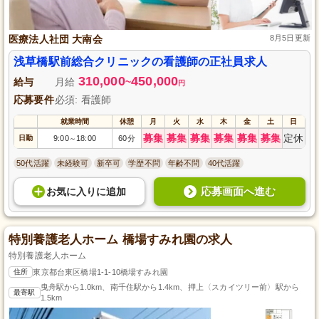
医療法人社団 大南会
8月5日更新
浅草橋駅前総合クリニックの看護師の正社員求人
310,000
450,000
給与
月給
~
円
応募要件
必須: 看護師
就業時間
休憩
月
火
水
木
金
土
日
募集
募集
募集
募集
募集
募集
定休
日勤
9:00
18:00
60分
～
50代活躍
未経験可
新卒可
学歴不問
年齢不問
40代活躍
応募画面へ進む
お気に入り
に
追加
特別養護老人ホーム 橋場すみれ園の求人
特別養護老人ホーム
住所
東京都台東区橋場1-1-10橋場すみれ園
曳舟駅から1.0km、南千住駅から1.4km、押上〈スカイツリー前〉駅から
最寄駅
1.5km