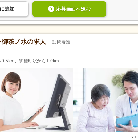
応募画面へ進む
に
追加
ン御茶ノ水の求人
訪問看護
.5km、御徒町駅から1.0km
8