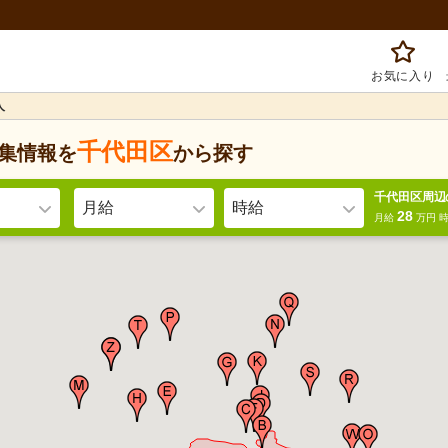
お気に入り
人
千代田区
集情報を
から探す
千代田区周辺
月給
時給
28
月給
万円