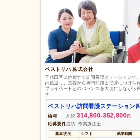
ベストリハ 株式会社
千代田区に位置する訪問看護ステーションで
は歓迎し、基礎から専門知識まで身につけら
プライベートとのバランスを大切にしながら
す。
ベストリハ訪問看護ステーション
314,800
352,800
給与
月給
~
円
応募要件
必須: 作業療法士
募集状況
シフト
就業時間