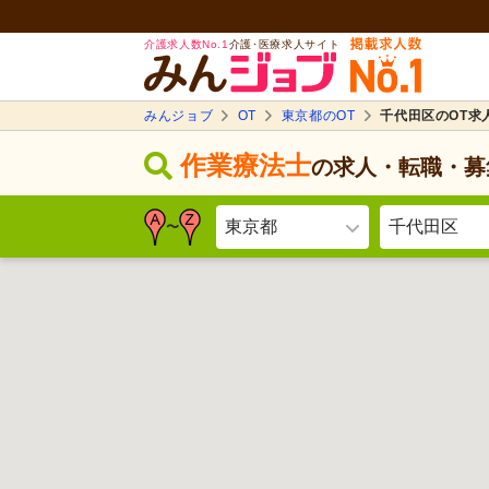
介護求人数No.1
介護･医療求人サイト
みんジョブ
OT
東京都のOT
千代田区のOT求
作業療法士
の求人・転職・募
東京都
千代田区
〜