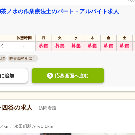
御茶ノ水の作業療法士のパート・アルバイト求人
休憩時間
月
火
水
木
金
土
〜)
-
募集
募集
募集
募集
募集
募集
活躍
時短勤務相談可
応募画面へ進む
に
追加
ン四谷の求人
訪問看護
4km、永田町駅から1.1km