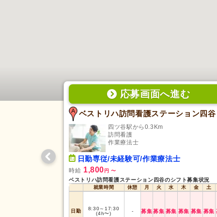
応募画面
へ
進む
ベストリハ訪問看護ステーション四谷
四ツ谷駅から0.3Km
訪問看護
作業療法士
日勤専従/未経験可/作業療法士
1,800
時給
円
〜
ベストリハ訪問看護ステーション四谷のシフト募集状況
就業時間
休憩
月
火
水
木
金
土
8:30
～
17:30
日勤
-
募集
募集
募集
募集
募集
募集
(4h〜)