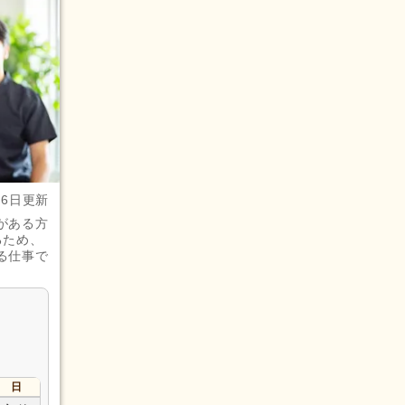
月6日更新
がある方
るため、
る仕事で
日