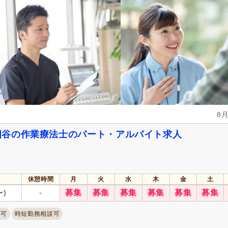
副業可
(4)
自動車通勤可
(2)
自転車通勤可
(11)
8
四谷の作業療法士のパート・アルバイト求人
休憩時間
月
火
水
木
金
土
〜)
-
募集
募集
募集
募集
募集
募集
卒可
時短勤務相談可