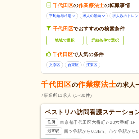
応募条件・こ
千代田区
の
作業療法士
の転職事情
子育てママパパ活躍
(11)
だわり
60代活躍
(1)
平均給与相場
求人の動向
求人数のトレン
掲載30日以内
(1)
千代田区
でおすすめの検索条件
残業ほぼなし
(10)
地域で選択
詳細条件で選択
勤務形態
午後のみ可
(1)
シフト相談可
(11)
千代田区
で人気の条件
文京区
台東区
江東区
応募資格
作業療法士
(9)
完全週休2日
(3)
千代田区
作業療法士
の
の求人
休日・休暇
土日祝休み
(5)
7
事業所
11
求人
(1~30件)
育休あり
(11)
ベストリハ訪問看護ステーショ
賞与あり
(7)
昇給あり
(11)
東京都千代田区六番町7-20六番町 1F
住所
給与・手当
住宅手当
(3)
四ツ谷駅から0.3km、市ケ谷駅から0.
最寄駅
福利厚生
人事評価制度あり
(11)