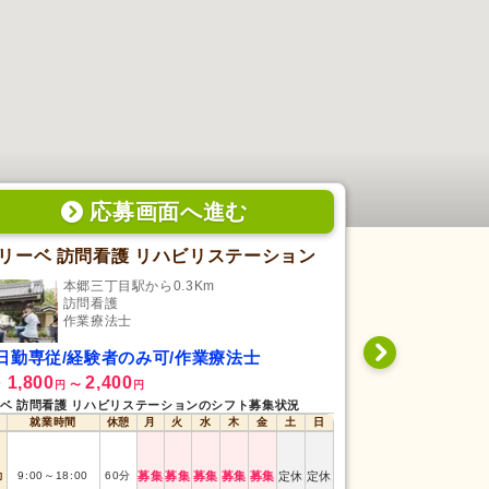
応募画面
へ
進む
リーベ 訪問看護 リハビリステーション
エイジフリ
本郷三丁目駅から0.3Km
湯島
訪問看護
介
作業療法士
作
日勤専従/経験者のみ可/作業療法士
シフト制/未
1,800
2,400
1,810
給
時給
円
〜
円
円
ベ 訪問看護 リハビリステーションのシフト募集状況
エイジフリー・ライ
就業時間
休憩
月
火
水
木
金
土
日
就業時間
9:00
～
13:00
午前
(3
～
4h)
勤
9:00
～
18:00
60
分
募集
募集
募集
募集
募集
定休
定休
日勤
9:00
～
18:00