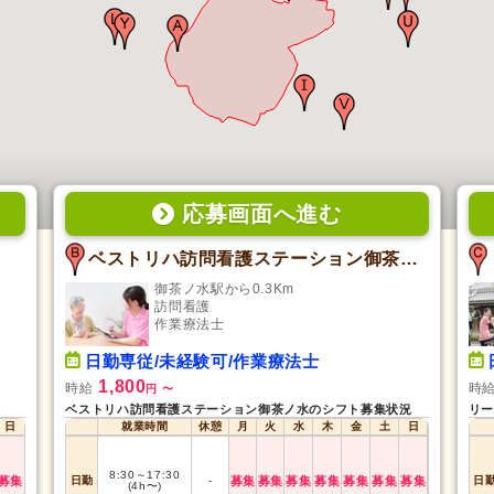
応募画面
へ
進む
ベストリハ訪問看護ステーション御茶ノ水
御茶ノ水駅から0.3Km
訪問看護
作業療法士
日勤専従/未経験可/作業療法士
1,800
時給
時
円
〜
ベストリハ訪問看護ステーション御茶ノ水のシフト募集状況
リー
日
就業時間
休憩
月
火
水
木
金
土
日
8:30
～
17:30
募集
日勤
-
募集
募集
募集
募集
募集
募集
募集
日
(4h〜)