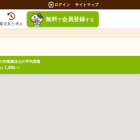
ログイン
サイトマップ
無料
会員登録
で
する
最近見た求人
の作業療法士の平均相場
1,890
時給
円