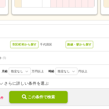
市区町村から探す
千代田区
路線・駅から探す
ト
(5)
月給
指定なし
万円以上
時給
指定なし
円以上
さらに詳しい条件を選ぶ
病院
(1)
診療所・クリニック
(4)
1
この条件で検索
件
新規オープン
(1)
ブランク可
(11)
年齢不問
(11)
新卒可
(11)