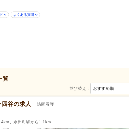
40代活躍
(11)
50代活躍
(11)
Web面接可
(7)
ハローワーク求人を除く
(4)
ド
よくある質問
女性が活躍
(11)
シフト制
(1)
午前のみ可
(1)
時短勤務相談可
(5)
週1日から可
(2)
即日勤務可
(5)
週休2日
(1)
4週8休
(1)
一覧
年間休日120日以上
(2)
産休あり
(11)
並び替え：
おすすめ順
年末年始休暇
(3)
ン四谷の求人
社会保険完備
(11)
研修制度あり
(11)
訪問看護
復職支援あり
(1)
退職金あり
(5)
資格取得支援あり
(3)
通勤手当
(7)
4km、永田町駅から1.1km
扶養控除内考慮あり
(1)
扶養手当
(1)