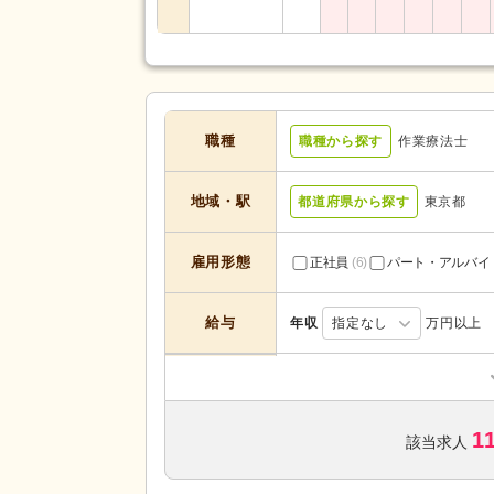
職種
職種から探す
作業療法士
地域・駅
都道府県から探す
東京都
雇用形態
正社員
(6)
パート・アルバイ
給与
年収
指定なし
万円以上
サービスの種
訪問看護
(4)
類
1
該当求人
未経験可
(7)
学歴不問
(11)