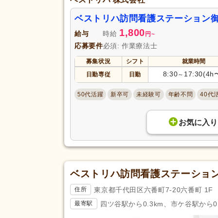
ベストリハ訪問看護ステーション
1,800
給与
時給
円
~
応募要件
必須: 作業療法士
募集状況
シフト
就業時間
8:30
17:30(4h
日勤専従
日勤
～
50代活躍
新卒可
未経験可
年齢不問
40代
お気に入り
ベストリハ訪問看護ステーショ
東京都千代田区六番町7-20六番町 1F
住所
四ツ谷駅から0.3km、市ケ谷駅から0.
最寄駅