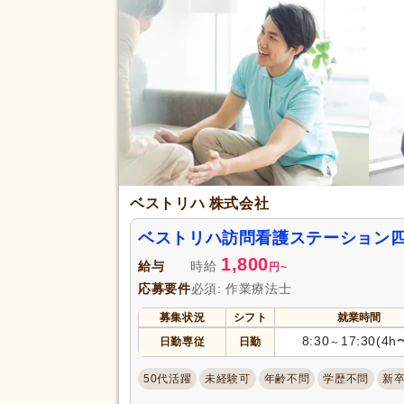
正社員登用あり
(2)
アクセス
駅近
(6)
ベストリハ 株式会社
ベストリハ訪問看護ステーション
1,800
給与
時給
円
~
応募要件
必須: 作業療法士
募集状況
シフト
就業時間
8:30
17:30(4h
日勤専従
日勤
～
50代活躍
未経験可
年齢不問
学歴不問
新