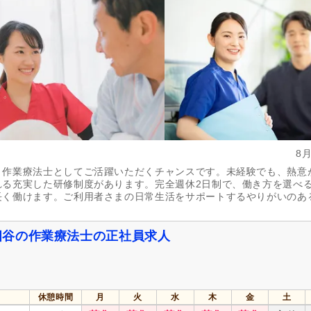
8
、作業療法士としてご活躍いただくチャンスです。未経験でも、熱意
れる充実した研修制度があります。完全週休2日制で、働き方を選べ
長く働けます。ご利用者さまの日常生活をサポートするやりがいのあ
四谷の作業療法士の正社員求人
休憩時間
月
火
水
木
金
土