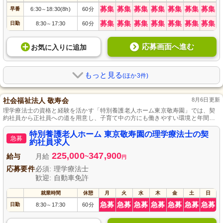
募集
募集
募集
募集
募集
募集
募集
早番
6:30
18:30(8h)
60分
～
募集
募集
募集
募集
募集
募集
募集
日勤
8:30
17:30
60分
～
応募画面へ進む
お気に入り
に
追加
もっと見る
(ほか3件)
社会福祉法人 敬寿会
8月6日更新
理学療法士の資格と経験を活かす「特別養護老人ホーム東京敬寿園」では、契
約社員から正社員への道を用意し、子育て中の方にも働きやすい環境と年間休
日124日以上をご用意。さらに現場経験を活かした組織マネジメントや経営参画
の可能性もある幹部・管理職候補のポジションも募集しています。
特別養護老人ホーム 東京敬寿園の理学療法士の契
急募
約社員求人
225,000
347,900
給与
月給
~
円
応募要件
必須: 理学療法士
歓迎: 自動車免許
就業時間
休憩
月
火
水
木
金
土
日
急募
急募
急募
急募
急募
急募
急募
日勤
8:30
17:30
60分
～