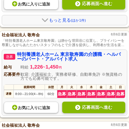
応募画面へ進む
お気に入り
に
追加
もっと見る
(ほか1件)
社会福祉法人 敬寿会
8月6日更新
「特別養護老人ホーム東京敬寿園」は静かな世田谷に位置し、プライバシーを
尊重しながらあたたかいスタッフのもとで介護を提供し、利用者が生活を楽し
む空間を提供しております。
特別養護老人ホーム 東京敬寿園の介護職・ヘルパ
急募
ーのパート・アルバイト求人
1,226
1,450
給与
時給
~
円
応募要件
歓迎: 介護福祉士、実務者研修、自動車免許 ※無資格の
方でも応募可能です。
就業時間
休憩
月
火
水
木
金
土
日
急募
急募
急募
急募
急募
急募
急募
遅番
8:00
21:00(4
8h)
60分
～
～
応募画面へ進む
お気に入り
に
追加
社会福祉法人 敬寿会
8月6日更新