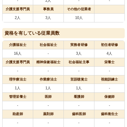
-
2人
-
-
介護支援専門員
事務員
その他の従業者
2人
3人
10人
資格を有している従業員数
介護福祉士
社会福祉士
実務者研修
初任者研修
16人
-
3人
4人
介護支援専門員
精神保健福祉士
社会福祉主事
栄養士
-
-
-
-
理学療法士
作業療法士
言語聴覚士
視能訓練士
1人
1人
1人
-
管理栄養士
医師
看護師
保健師
-
-
-
-
助産師
薬剤師
歯科医師
歯科衛生士
-
-
-
-