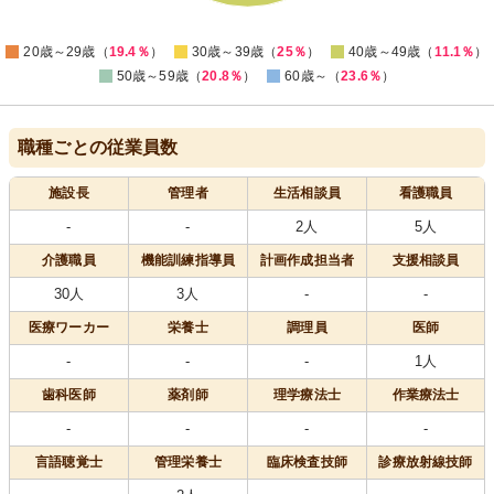
10
0
20歳～29歳（
19.4％
）
30歳～39歳（
25％
）
40歳～49歳（
11.1％
）
50歳～59歳（
20.8％
）
60歳～（
23.6％
）
職種ごとの従業員数
施設長
管理者
生活相談員
看護職員
-
-
2人
5人
介護職員
機能訓練指導員
計画作成担当者
支援相談員
30人
3人
-
-
医療
ワーカー
栄養士
調理員
医師
-
-
-
1人
歯科医師
薬剤師
理学療法士
作業療法士
-
-
-
-
言語聴覚士
管理栄養士
臨床検査技師
診療放射線技師