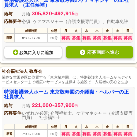
特別養護老人ホーム 東京敬寿園のケアマネジャーの正社
員求人 （主任候補）
305,820
492,915
給与
月給
~
円
応募要件
必須: ケアマネジャー（介護支援専門員）、自動車免許
就業時間
休憩
月
火
水
木
金
土
日
募集
募集
募集
募集
募集
募集
募集
日勤
8:30
17:30
60分
～
応募画面へ進む
お気に入り
に
追加
社会福祉法人 敬寿会
閑静な世田谷区に位置する「東京敬寿園」は、特別養護老人ホームからデイサ
ービスセンターまで幅広いサービスを提供する施設で、入居者の安心と生きが
いを大切に、スタッフは笑顔で対応。充実の待遇や特別休暇で職員の働きやす
さを考慮しており、経験よりも人柄を重視するため、明るく元気な方は未経験
特別養護老人ホーム 東京敬寿園の介護職・ヘルパーの正
者でも歓迎されます。
社員求人
221,000
357,900
給与
月給
~
円
応募要件
いずれか必須: 介護福祉士、ケアマネジャー（介護支援専
門員）、社会福祉士
就業時間
休憩
月
火
水
木
金
土
日
募集
募集
募集
募集
募集
募集
募集
早番
7:00
16:00
60分
～