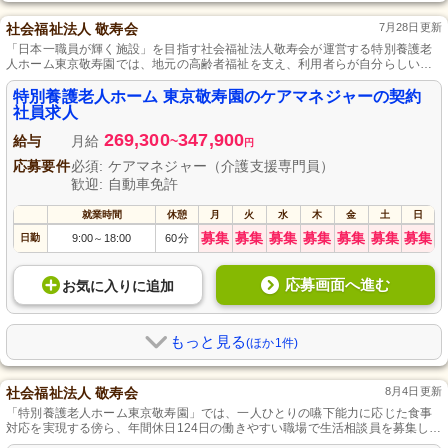
社会福祉法人 敬寿会
7月28日更新
「日本一職員が輝く施設」を目指す社会福祉法人敬寿会が運営する特別養護老
人ホーム東京敬寿園では、地元の高齢者福祉を支え、利用者らが自分らしい日
常を過ごせるように質高い介護サービスを提供。ここではケアマネジャーおよ
び家族や関係機関との連携に努力し、育休・産休の取得を推進する働きやすい
特別養護老人ホーム 東京敬寿園のケアマネジャーの契約
環境が整っています。
社員求人
269,300
347,900
給与
月給
~
円
応募要件
必須: ケアマネジャー（介護支援専門員）
歓迎: 自動車免許
就業時間
休憩
月
火
水
木
金
土
日
募集
募集
募集
募集
募集
募集
募集
日勤
9:00
18:00
60分
～
応募画面へ進む
お気に入り
に
追加
もっと見る
(ほか1件)
社会福祉法人 敬寿会
8月4日更新
「特別養護老人ホーム東京敬寿園」では、一人ひとりの嚥下能力に応じた食事
対応を実現する傍ら、年間休日124日の働きやすい職場で生活相談員を募集して
います。幹部職として組織マネジメントや経営参画の機会もあり、資格手当や