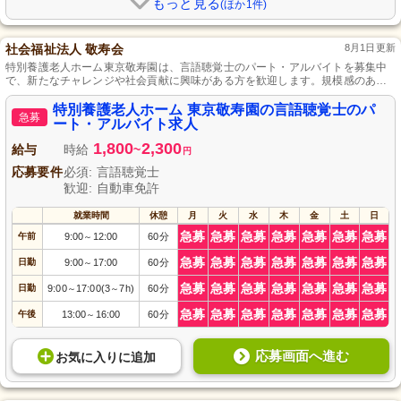
もっと見る
(ほか1件)
社会福祉法人 敬寿会
8月1日更新
特別養護老人ホーム東京敬寿園は、言語聴覚士のパート・アルバイトを募集中
で、新たなチャレンジや社会貢献に興味がある方を歓迎します。規模感のある
リハビリ業務全般もお任せし、実務経験の有無は問わず、資格を活かして応募
可能です。尚、勤務日数や曜日は相談可能で残業もほぼ無く、家庭との両立も
特別養護老人ホーム 東京敬寿園の言語聴覚士のパ
急募
可能です。
ート・アルバイト求人
1,800
2,300
給与
時給
~
円
応募要件
必須: 言語聴覚士
歓迎: 自動車免許
就業時間
休憩
月
火
水
木
金
土
日
急募
急募
急募
急募
急募
急募
急募
午前
9:00
12:00
60分
～
急募
急募
急募
急募
急募
急募
急募
日勤
9:00
17:00
60分
～
急募
急募
急募
急募
急募
急募
急募
日勤
9:00
17:00(3
7h)
60分
～
～
急募
急募
急募
急募
急募
急募
急募
午後
13:00
16:00
60分
～
応募画面へ進む
お気に入り
に
追加