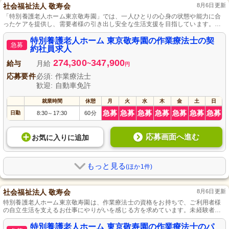
社会福祉法人 敬寿会
8月6日更新
「特別養護老人ホーム東京敬寿園」では、一人ひとりの心身の状態や能力に合
ったケアを提供し、需要者様の引き出し安全な生活支援を目指しています。研
修制度とキャリアパスがあり、成長を支え、作業療法士の資格者がリハビリ業
務全般を担当します。未経験者も安心して働け、有給休暇取得しやすく、プラ
特別養護老人ホーム 東京敬寿園の作業療法士の契
急募
イベートとの両立が可能です。
約社員求人
274,300
347,900
給与
月給
~
円
応募要件
必須: 作業療法士
歓迎: 自動車免許
就業時間
休憩
月
火
水
木
金
土
日
急募
急募
急募
急募
急募
急募
急募
日勤
8:30
17:30
60分
～
応募画面へ進む
お気に入り
に
追加
もっと見る
(ほか1件)
社会福祉法人 敬寿会
8月6日更新
特別養護老人ホーム東京敬寿園は、作業療法士の資格をお持ちで、ご利用者様
の自立生活を支えるお仕事にやりがいを感じる方を求めています。未経験者で
も活躍でき、各種社会保険の加入や交通費支給、正社員登用制度もあり、働き
やすい環境を提供しています。
特別養護老人ホーム 東京敬寿園の作業療法士のパ