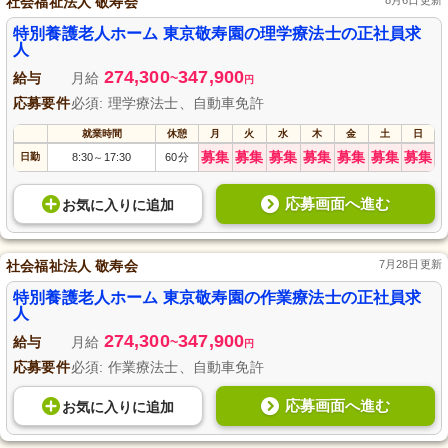
社会福祉法人 敬寿会
8月6日更新
特別養護老人ホーム 東京敬寿園の理学療法士の正社員求
人
274,300
347,900
給与
月給
~
円
応募要件
必須: 理学療法士、自動車免許
就業時間
休憩
月
火
水
木
金
土
日
募集
募集
募集
募集
募集
募集
募集
日勤
8:30
17:30
60分
～
応募画面へ進む
お気に入り
に
追加
社会福祉法人 敬寿会
7月28日更新
特別養護老人ホーム 東京敬寿園の作業療法士の正社員求
人
274,300
347,900
給与
月給
~
円
応募要件
必須: 作業療法士、自動車免許
応募画面へ進む
お気に入り
に
追加