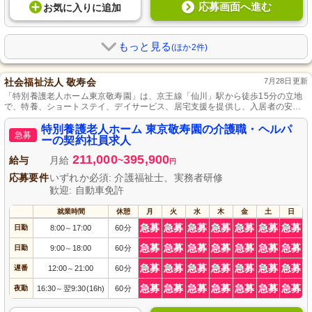
応募画面へ進む
お気に入り
に
追加
もっと見る
(ほか2件)
社会福祉法人 敬寿会
7月28日更新
「特別養護老人ホーム東京敬寿園」は、京王線「仙川」駅から徒歩15分の立地
で、特養、ショートステイ、デイサービス、居宅支援を提供し、入居者の安心
と生きがいを追求する世田谷区の施設です。
特別養護老人ホーム 東京敬寿園の介護職・ヘルパ
急募
ーの契約社員求人
211,000
395,900
給与
月給
~
円
応募要件
いずれか必須: 介護福祉士、実務者研修
歓迎: 自動車免許
就業時間
休憩
月
火
水
木
金
土
日
急募
急募
急募
急募
急募
急募
急募
日勤
8:00
17:00
60分
～
急募
急募
急募
急募
急募
急募
急募
日勤
9:00
18:00
60分
～
急募
急募
急募
急募
急募
急募
急募
遅番
12:00
21:00
60分
～
急募
急募
急募
急募
急募
急募
急募
夜勤
16:30
翌9:30(16h)
60分
～