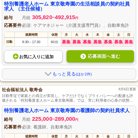
住宅手当など各種手当、年1回の昇給や年2回の賞与があるため、収入も安定化
特別養護老人ホーム 東京敬寿園の生活相談員の契約社員
します。
求人 （主任候補）
305,820
492,915
給与
月給
~
円
応募要件
必須: ケアマネジャー（介護支援専門員）、自動車免許
就業時間
休憩
月
火
水
木
金
土
日
募集
募集
募集
募集
募集
募集
募集
日勤
8:30
17:30
60分
～
応募画面へ進む
お気に入り
に
追加
もっと見る
(ほか2件)
社会福祉法人 敬寿会
8月6日更新
日勤専従で家庭との両立が実現し、ケアだけでなくプライバシーへの配慮も評
価される「特別養護老人ホーム東京敬寿園」では、常に利用者の心身の状態を
把握し、パーソナライズされた介護を提供。看護師を募集しており、多床室48
床、個室28床の設備と共にゆっくりと家族イベントも楽しめる休暇制度をご用
特別養護老人ホーム 東京敬寿園の看護師の契約社員求人
意しています。
225,000
289,000
給与
月給
~
円
応募要件
必須: 看護師、自動車免許
就業時間
休憩
月
火
水
木
金
土
日