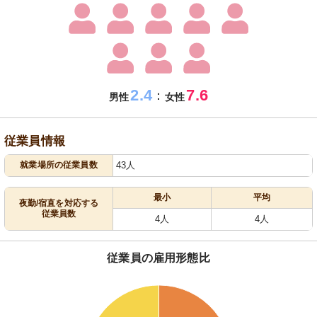
2.4
7.6
：
男性
女性
従業員情報
就業場所の従業員数
43人
最小
平均
夜勤/宿直を対応する
従業員数
4人
4人
従業員の雇用形態比
56
55
54