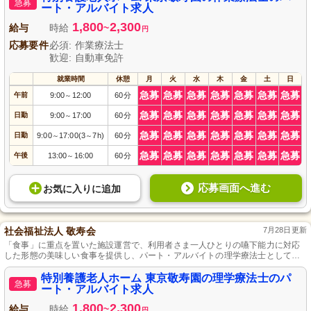
急募
ート・アルバイト求人
1,800
2,300
給与
時給
~
円
応募要件
必須: 作業療法士
歓迎: 自動車免許
就業時間
休憩
月
火
水
木
金
土
日
急募
急募
急募
急募
急募
急募
急募
午前
9:00
12:00
60分
～
急募
急募
急募
急募
急募
急募
急募
日勤
9:00
17:00
60分
～
急募
急募
急募
急募
急募
急募
急募
日勤
9:00
17:00(3
7h)
60分
～
～
急募
急募
急募
急募
急募
急募
急募
午後
13:00
16:00
60分
～
応募画面へ進む
お気に入り
に
追加
社会福祉法人 敬寿会
7月28日更新
「食事」に重点を置いた施設運営で、利用者さま一人ひとりの嚥下能力に対応
した形態の美味しい食事を提供し、パート・アルバイトの理学療法士として、
リハビリテーション業務全般を通じて利用者さまの自立生活を支えていただき
ます。勤務は時間外なしで、体力的な負担も気にせず働けます。
特別養護老人ホーム 東京敬寿園の理学療法士のパ
急募
ート・アルバイト求人
1,800
2,300
給与
時給
~
円