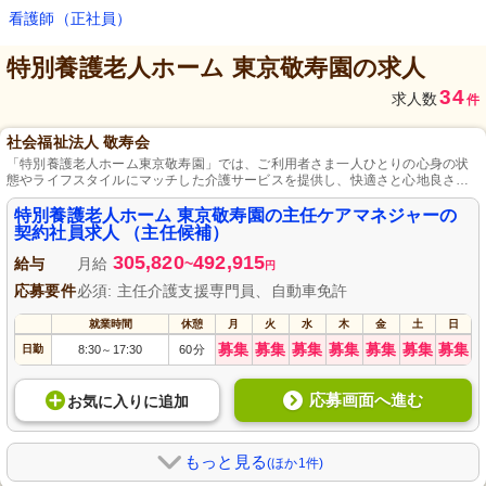
看護師（正社員）
特別養護老人ホーム 東京敬寿園
の求人
34
求人数
件
社会福祉法人 敬寿会
「特別養護老人ホーム東京敬寿園」では、ご利用者さま一人ひとりの心身の状
態やライフスタイルにマッチした介護サービスを提供し、快適さと心地良さを
追求しています。子育て世代には育児休暇や産前・産後休暇を活用してもら
い、家庭に集中できる環境を提供し、正社員登用制度もあるためキャリアアッ
特別養護老人ホーム 東京敬寿園の主任ケアマネジャーの
プが可能です。
契約社員求人 （主任候補）
305,820
492,915
給与
月給
~
円
応募要件
必須: 主任介護支援専門員、自動車免許
就業時間
休憩
月
火
水
木
金
土
日
募集
募集
募集
募集
募集
募集
募集
日勤
8:30
17:30
60分
～
応募画面へ進む
お気に入り
に
追加
もっと見る
(ほか1件)