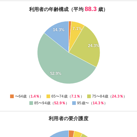
88.3
利用者の年齢構成（平均
歳）
55
7.1%
50
14.3%
45
40
24.3%
35
30
25
20
15
52.9%
10
5
0
0
〜64歳（
1.4％
）
65〜74歳（
7.1％
）
75〜84歳（
24.3％
）
85〜94歳（
52.9％
）
95歳〜（
14.3％
）
利用者の要介護度
45