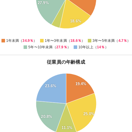
27.9%
15
10
18.6%
5
0
1年未満（
34.9％
）
1年〜3年未満（
18.6％
）
3年〜5年未満（
4.7％
）
5年〜10年未満（
27.9％
）
10年以上（
14％
）
従業員の年齢構成
26
24
19.4%
23.6%
22
20
18
25.0%
16
20.8%
14
11.1%
12