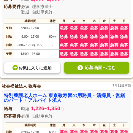
応募要件
必須: 理学療法士
歓迎: 自動車免許
就業時間
休憩
月
火
水
木
金
土
日
急募
急募
急募
急募
急募
急募
急募
午前
9:00
12:00
-
～
急募
急募
急募
急募
急募
急募
急募
日勤
9:00
17:00
60分
～
急募
急募
急募
急募
急募
急募
急募
日勤
9:00
17:00(3h〜)
-
～
急募
急募
急募
急募
急募
急募
急募
午後
13:00
16:00
-
～
応募画面へ進む
お気に入り
に
追加
社会福祉法人 敬寿会
7月31日更新
特別養護老人ホーム 東京敬寿園の用務員・清掃員・営繕
のパート・アルバイト求人
1,226
1,350
給与
時給
~
円
応募要件
必須: 自動車免許
就業時間
休憩
月
火
水
木
金
土
日
募集
募集
募集
募集
募集
募集
募集
日勤
8:30
17:30
60分
～