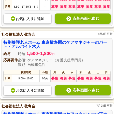
募集
募集
募集
募集
募集
募集
募集
日勤
8:30
17:30(5
8h)
-
～
～
応募画面へ進む
お気に入り
に
追加
社会福祉法人 敬寿会
8月3日更新
特別養護老人ホーム 東京敬寿園のケアマネジャーのパー
ト・アルバイト求人
1,500
1,800
給与
時給
~
円
応募要件
必須: ケアマネジャー（介護支援専門員）
歓迎: 自動車免許
就業時間
休憩
月
火
水
木
金
土
日
募集
募集
募集
募集
募集
募集
募集
日勤
9:00
18:00
60分
～
応募画面へ進む
お気に入り
に
追加
社会福祉法人 敬寿会
7月28日更新