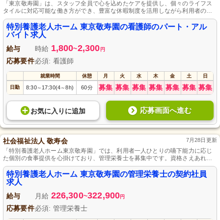
「東京敬寿園」は、スタッフ全員で心を込めたケアを提供し、個々のライフス
タイルに対応可能な働き方ができ、豊富な休暇制度を活用しながら利用者の日
常生活を全力でサポートする特別養護老人ホームです。
特別養護老人ホーム 東京敬寿園の看護師のパート・アル
バイト求人
1,800
2,300
給与
時給
~
円
応募要件
必須: 看護師
就業時間
休憩
月
火
水
木
金
土
日
募集
募集
募集
募集
募集
募集
募集
日勤
8:30
17:30(4
8h)
60分
～
～
応募画面へ進む
お気に入り
に
追加
社会福祉法人 敬寿会
7月28日更新
「特別養護老人ホーム東京敬寿園」では、利用者一人ひとりの嚥下能力に応じ
た個別の食事提供を心掛けており、管理栄養士を募集中です。資格さえあれば
経験は不問で、子育てを支援する制度も整っているので、安心して働ける職場
環境を提供します。
特別養護老人ホーム 東京敬寿園の管理栄養士の契約社員
求人
226,300
322,900
給与
月給
~
円
応募要件
必須: 管理栄養士