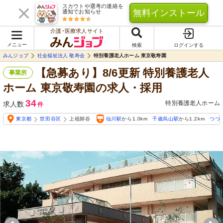
スカウトや選考の連絡を
無料インストール
通知でお知らせ
介護･医療求人サイト
メニュー
検索
ログインする
みんジョブ
社会福祉法人 敬寿会
特別養護老人ホーム 東京敬寿園
【急募あり】8/6更新 特別養護老人
事業所
ホーム 東京敬寿園の求人・採用
34
特別養護老人ホーム
求人数
件
東京都
世田谷区
上祖師谷
仙川駅
から1.0km
千歳烏山駅
から1.2km
つつ