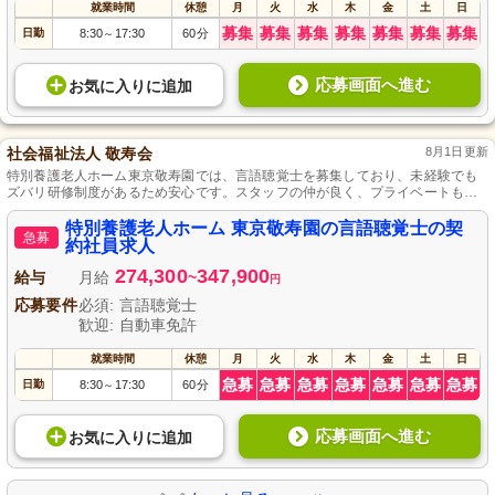
就業時間
休憩
月
火
水
木
金
土
日
募集
募集
募集
募集
募集
募集
募集
日勤
8:30
17:30
60分
～
応募画面へ進む
お気に入り
に
追加
社会福祉法人 敬寿会
8月1日更新
特別養護老人ホーム東京敬寿園では、言語聴覚士を募集しており、未経験でも
ズバリ研修制度があるため安心です。スタッフの仲が良く、プライベートも充
実できる124日以上の年間休暇、昇給・賞与・退職金といった待遇があり、正社
員への登用制度があります。閑静な住宅街に位置する施設で、地域に開かれた
特別養護老人ホーム 東京敬寿園の言語聴覚士の契
急募
明るい空間で、利用者さまが安心して暮らせるようサポートしております。
約社員求人
274,300
347,900
給与
月給
~
円
応募要件
必須: 言語聴覚士
歓迎: 自動車免許
就業時間
休憩
月
火
水
木
金
土
日
急募
急募
急募
急募
急募
急募
急募
日勤
8:30
17:30
60分
～
応募画面へ進む
お気に入り
に
追加