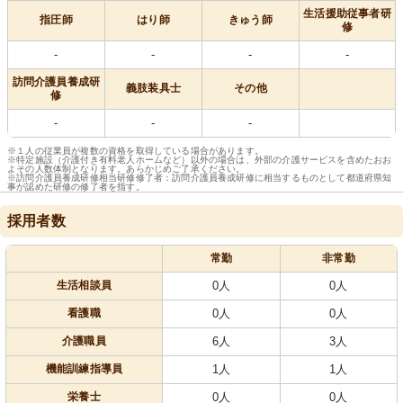
生活援助従事者研
指圧師
はり師
きゅう師
修
-
-
-
-
訪問介護員養成研
義肢装具士
その他
修
-
-
-
※１人の従業員が複数の資格を取得している場合があります。
※特定施設（介護付き有料老人ホームなど）以外の場合は、外部の介護サービスを含めたおお
よその人数体制となります。あらかじめご了承ください。
※訪問介護員養成研修相当研修修了者：訪問介護員養成研修に相当するものとして都道府県知
事が認めた研修の修了者を指す。
採用者数
常勤
非常勤
生活相談員
0人
0人
看護職
0人
0人
介護職員
6人
3人
機能訓練指導員
1人
1人
栄養士
0人
0人