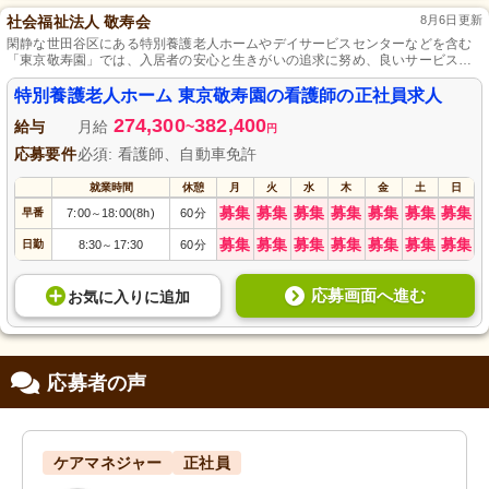
社会福祉法人 敬寿会
8月6日更新
閑静な世田谷区にある特別養護老人ホームやデイサービスセンターなどを含む
「東京敬寿園」では、入居者の安心と生きがいの追求に努め、良いサービス創
出のために笑顔の職員をサポートしています。賞与年2回、各種手当充実などの
待遇に加え、夜勤なしで特別休暇も取得可能な環境で、看護師の協調性を重視
特別養護老人ホーム 東京敬寿園の看護師の正社員求人
し、施設づくりに参加してくれる仲間を待っています。
274,300
382,400
給与
月給
~
円
応募要件
必須: 看護師、自動車免許
就業時間
休憩
月
火
水
木
金
土
日
募集
募集
募集
募集
募集
募集
募集
早番
7:00
18:00(8h)
60分
～
募集
募集
募集
募集
募集
募集
募集
日勤
8:30
17:30
60分
～
応募画面へ進む
お気に入り
に
追加
応募者の声
ケアマネジャー
正社員