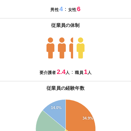
4
6
：
男性
女性
従業員の体制
2.4
1
：
要介護者
人
職員
人
従業員の経験年数
35
14.0%
30
34.9%
25
20