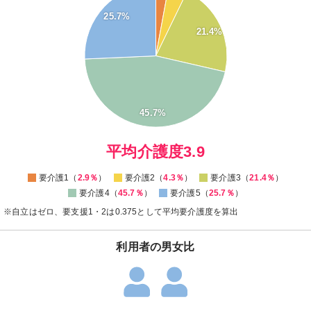
40
25.7%
35
21.4%
30
25
20
15
10
45.7%
5
0
0
平均介護度3.9
要介護1（
2.9％
）
要介護2（
4.3％
）
要介護3（
21.4％
）
要介護4（
45.7％
）
要介護5（
25.7％
）
※自立はゼロ、要支援1・2は0.375として平均要介護度を算出
利用者の男女比