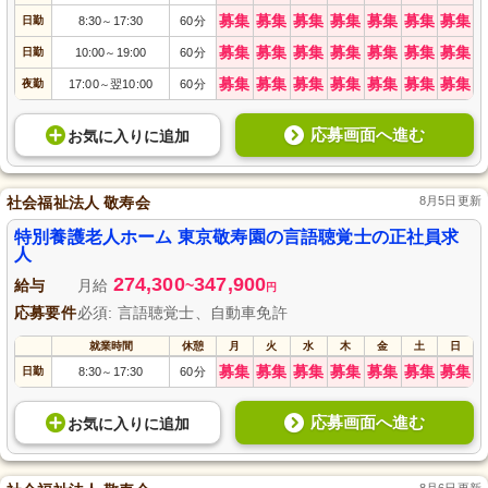
募集
募集
募集
募集
募集
募集
募集
日勤
8:30
17:30
60分
～
募集
募集
募集
募集
募集
募集
募集
日勤
10:00
19:00
60分
～
募集
募集
募集
募集
募集
募集
募集
夜勤
17:00
翌10:00
60分
～
応募画面へ進む
お気に入り
に
追加
社会福祉法人 敬寿会
8月5日更新
特別養護老人ホーム 東京敬寿園の言語聴覚士の正社員求
人
274,300
347,900
給与
月給
~
円
応募要件
必須: 言語聴覚士、自動車免許
就業時間
休憩
月
火
水
木
金
土
日
募集
募集
募集
募集
募集
募集
募集
日勤
8:30
17:30
60分
～
応募画面へ進む
お気に入り
に
追加