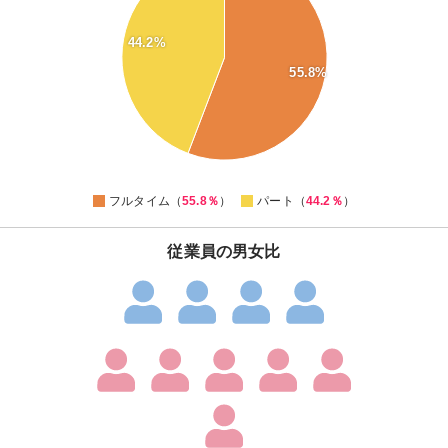
53
52
44.2%
51
50
55.8%
49
48
47
46
45
44
0
フルタイム（
55.8％
）
パート（
44.2％
）
従業員の男女比