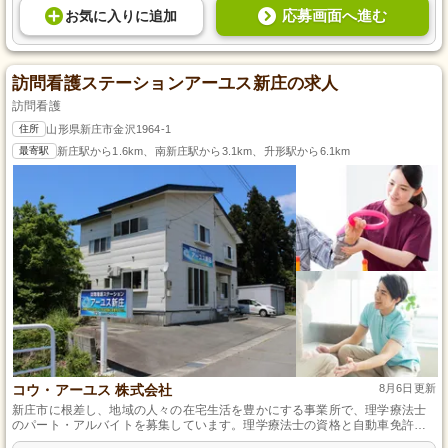
応募画面へ進む
お気に入り
に
追加
訪問看護ステーションアーユス新庄の求人
訪問看護
住所
山形県新庄市金沢1964-1
最寄駅
新庄駅から1.6km、南新庄駅から3.1km、升形駅から6.1km
コウ・アーユス 株式会社
8月6日更新
新庄市に根差し、地域の人々の在宅生活を豊かにする事業所で、理学療法士
のパート・アルバイトを募集しています。理学療法士の資格と自動車免許が
あれば、ご利用者様の自宅を訪問し、リハビリ指導を行うやりがいのあるお