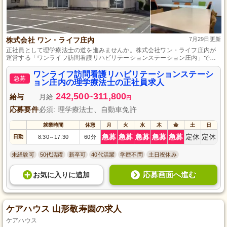
株式会社 ワン・ライフ庄内
7月29日更新
正社員として理学療法士の道を進みませんか。株式会社ワン・ライフ庄内が
運営する「ワンライフ訪問看護リハビリテーションステーション庄内」で
は、土日・祝日が固定休で、仕事とプライベートの両立が可能です。理学療
法士の資格と実務経験、自動車免許があれば応募いただけます。地域の方々
ワンライフ訪問看護リハビリテーションステーシ
急募
の在宅療養をサポートし、安心して生活できる環境作りを目指しましょう。
ョン庄内の理学療法士の正社員求人
応募お待ちしています。
242,500
311,800
給与
月給
~
円
応募要件
必須: 理学療法士、自動車免許
就業時間
休憩
月
火
水
木
金
土
日
急募
急募
急募
急募
急募
定休
定休
日勤
8:30
17:30
60分
～
未経験可
50代活躍
新卒可
40代活躍
学歴不問
土日祝休み
応募画面へ進む
お気に入り
に
追加
ケアハウス 山形敬寿園の求人
ケアハウス