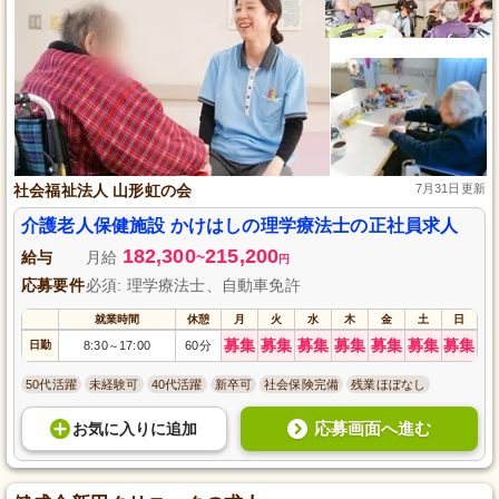
社会福祉法人 山形虹の会
7月31日更新
介護老人保健施設 かけはしの理学療法士の正社員求人
182,300
215,200
給与
月給
~
円
応募要件
必須: 理学療法士、自動車免許
就業時間
休憩
月
火
水
木
金
土
日
募集
募集
募集
募集
募集
募集
募集
日勤
8:30
17:00
60分
～
50代活躍
未経験可
40代活躍
新卒可
社会保険完備
残業ほぼなし
応募画面へ進む
お気に入り
に
追加