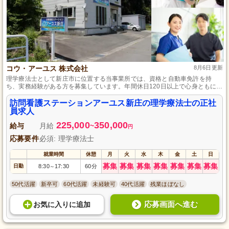
コウ・アーユス 株式会社
8月6日更新
理学療法士として新庄市に位置する当事業所では、資格と自動車免許を持
ち、実務経験がある方を募集しています。年間休日120日以上で心身ともにゆ
とりを持って働け、育児支援や託児所も完備しており、小さなお子さんがい
る方でも安心してご就業いただけます。あなたの経験を活かし、利用者さま
訪問看護ステーションアーユス新庄の理学療法士の正社
の人生をサポートするやりがいのあるお仕事です。
員求人
225,000
350,000
給与
月給
~
円
応募要件
必須: 理学療法士
就業時間
休憩
月
火
水
木
金
土
日
募集
募集
募集
募集
募集
募集
募集
日勤
8:30
17:30
60分
～
50代活躍
新卒可
60代活躍
未経験可
40代活躍
残業ほぼなし
応募画面へ進む
お気に入り
に
追加