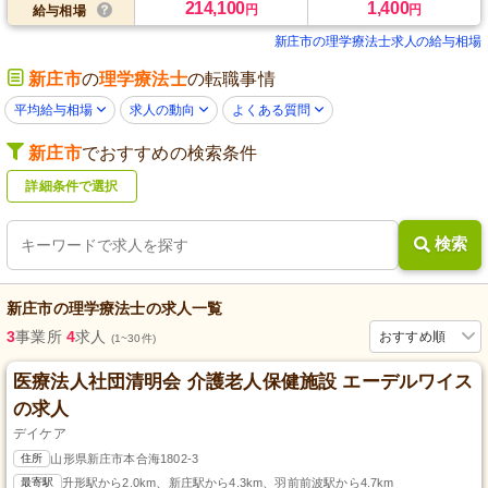
214,100
1,400
円
円
給与相場
新庄市の理学療法士求人の給与相場
新庄市
の
理学療法士
の転職事情
平均給与相場
求人の動向
よくある質問
新庄市
でおすすめの検索条件
詳細条件で選択
検索
新庄市
の
理学療法士
の求人一覧
3
事業所
4
求人
おすすめ順
(1~30件)
医療法人社団清明会 介護老人保健施設 エーデルワイス
の求人
デイケア
住所
山形県新庄市本合海1802-3
最寄駅
升形駅から2.0km、新庄駅から4.3km、羽前前波駅から4.7km