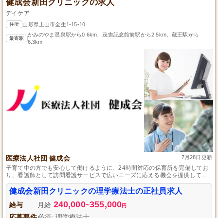
健成会新田クリニックの求人
デイケア
住所
山形県上山市金生1-15-10
かみのやま温泉駅から0.6km、茂吉記念館前駅から2.5km、蔵王駅から
最寄駅
6.3km
医療法人社団 健成会
7月28日更新
子育て中の方でも安心して働けるように、24時間対応の保育所を完備してお
り、看護師として訪問看護サービスで広いニーズに応える機会を提供してい
ます。未経験からのチャレンジも歓迎し、資格を持っていれば心を込めたサ
ービスで地域の在宅生活支援に貢献できます。
健成会新田クリニックの理学療法士の正社員求人
240,000
355,000
給与
月給
~
円
応募要件
必須: 理学療法士