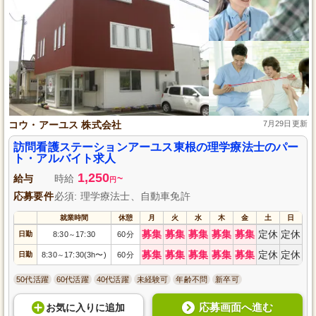
コウ・アーユス 株式会社
7月29日更新
訪問看護ステーションアーユス東根の理学療法士のパー
ト・アルバイト求人
1,250
給与
時給
~
円
応募要件
必須: 理学療法士、自動車免許
就業時間
休憩
月
火
水
木
金
土
日
募集
募集
募集
募集
募集
定休
定休
日勤
8:30
17:30
60分
～
募集
募集
募集
募集
募集
定休
定休
日勤
8:30
17:30(3h〜)
60分
～
50代活躍
60代活躍
40代活躍
未経験可
年齢不問
新卒可
応募画面へ進む
お気に入り
に
追加