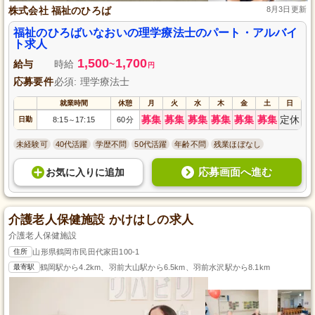
株式会社 福祉のひろば
8月3日更新
福祉のひろばいなおいの理学療法士のパート・アルバイ
ト求人
1,500
1,700
給与
時給
~
円
応募要件
必須: 理学療法士
就業時間
休憩
月
火
水
木
金
土
日
募集
募集
募集
募集
募集
募集
定休
日勤
8:15
17:15
60分
～
未経験可
40代活躍
学歴不問
50代活躍
年齢不問
残業ほぼなし
応募画面へ進む
お気に入り
に
追加
介護老人保健施設 かけはしの求人
介護老人保健施設
住所
山形県鶴岡市民田代家田100-1
最寄駅
鶴岡駅から4.2km、羽前大山駅から6.5km、羽前水沢駅から8.1km