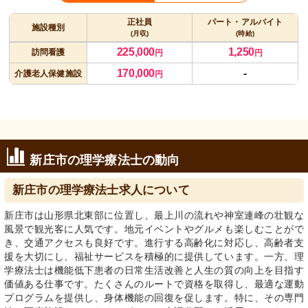
正社員
パート・アルバイト
施設種別
(月収)
(時給)
225,000
1,250
訪問看護
円
円
170,000
-
介護老人保健施設
円
新庄市の理学療法士の動向
新庄市の理学療法士求人について
新庄市は山形県北東部に位置し、最上川の流れや神室連峰の壮観な
風景で観光客に人気です。地元イベントやグルメも楽しむことがで
き、交通アクセスも良好です。進行する高齢化に対応し、高齢者支
援を大切にし、福祉サービスを積極的に提供しています。一方、理
学療法士は機能低下患者の日常生活改善と人生の質の向上を目指す
価値ある仕事です。たくさんのルートで資格を取得し、最適な運動
プログラムを提供し、身体機能の回復を促します。特に、その専門