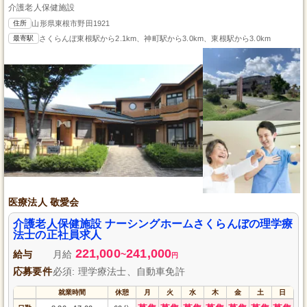
介護老人保健施設
住所
山形県東根市野田1921
最寄駅
さくらんぼ東根駅から2.1km、神町駅から3.0km、東根駅から3.0km
医療法人 敬愛会
介護老人保健施設 ナーシングホームさくらんぼの理学療
法士の正社員求人
221,000
241,000
給与
月給
~
円
応募要件
必須: 理学療法士、自動車免許
就業時間
休憩
月
火
水
木
金
土
日