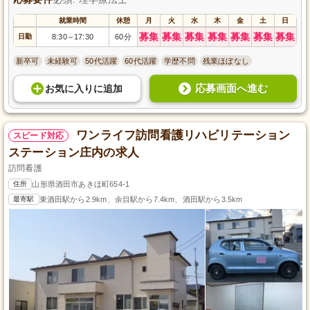
就業時間
休憩
月
火
水
木
金
土
日
募集
募集
募集
募集
募集
募集
募集
日勤
8:30
17:30
60分
～
新卒可
未経験可
50代活躍
60代活躍
学歴不問
残業ほぼなし
応募画面へ進む
お気に入り
に
追加
ワンライフ訪問看護リハビリテーション
スピード対応
ステーション庄内の求人
訪問看護
住所
山形県酒田市あきほ町654-1
最寄駅
東酒田駅から2.9km、余目駅から7.4km、酒田駅から3.5km