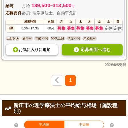
189,500
313,500
給与
月給
~
円
応募要件
必須: 理学療法士、自動車免許
就業時間
休憩
月
火
水
木
金
土
日
募集
募集
募集
募集
募集
定休
定休
日勤
8:30
17:30
60分
～
土日休み
新卒可
年齢不問
50代活躍
学歴不問
未経験可
応募画面へ進む
お気に入り
に
追加
2026/8/6更新
1
新庄市の理学療法士の平均給与相場（施設種
別）
平均値
中央値