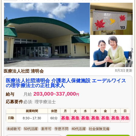
医療法人社団 清明会
8月3日更新
医療法人社団清明会 介護老人保健施設 エーデルワイス
の理学療法士の正社員求人
203,000
337,000
給与
月給
~
円
応募要件
必須: 理学療法士
就業時間
休憩
月
火
水
木
金
土
日
募集
募集
募集
募集
募集
募集
募集
日勤
8:30
17:30
60分
～
未経験可
50代活躍
新卒可
学歴不問
40代活躍
社会保険完備