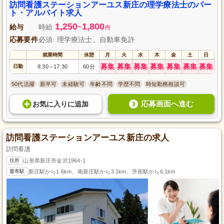
仕事です。勤務日は相談に応じ柔軟に対応するため、小さなお子さまがいる
訪問看護ステーションアーユス新庄の理学療法士のパー
方も育児と仕事を両立させやすい環境を整えています。
ト・アルバイト求人
1,250
1,800
給与
時給
~
円
応募要件
必須: 理学療法士、自動車免許
就業時間
休憩
月
火
水
木
金
土
日
募集
募集
募集
募集
募集
募集
募集
日勤
8:30
17:30
60分
～
50代活躍
新卒可
未経験可
年齢不問
学歴不問
時短勤務相談可
応募画面へ進む
お気に入り
に
追加
訪問看護ステーションアーユス新庄の求人
訪問看護
住所
山形県新庄市金沢1964-1
最寄駅
新庄駅から1.6km、南新庄駅から3.1km、升形駅から6.1km