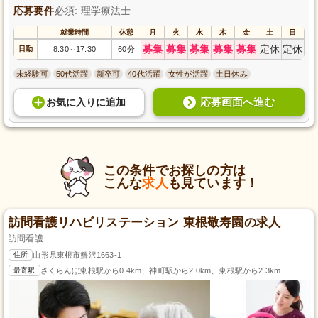
応募要件
必須: 理学療法士
就業時間
休憩
月
火
水
木
金
土
日
募集
募集
募集
募集
募集
定休
定休
日勤
8:30
17:30
60分
～
未経験可
50代活躍
新卒可
40代活躍
女性が活躍
土日休み
応募画面へ進む
お気に入り
に
追加
この条件でお探しの方は
こんな
求人
も見ています！
訪問看護リハビリステーション 東根敬寿園の求人
訪問看護
住所
山形県東根市蟹沢1663-1
最寄駅
さくらんぼ東根駅から0.4km、神町駅から2.0km、東根駅から2.3km