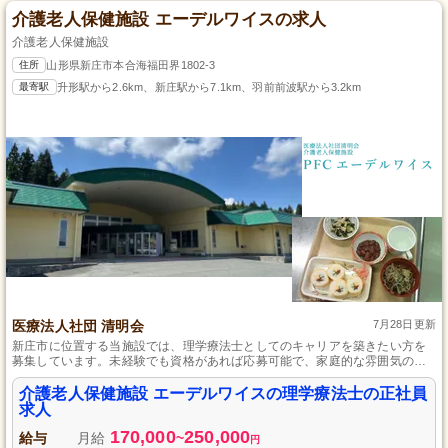
介護老人保健施設 エーデルワイスの求人
介護老人保健施設
住所
山形県新庄市本合海福田界1802-3
最寄駅
升形駅から2.6km、新庄駅から7.1km、羽前前波駅から3.2km
医療法人社団 清明会
7月28日更新
新庄市に位置する当施設では、理学療法士としてのキャリアを築きたい方を
募集しています。未経験でも資格があれば応募可能で、家庭的な雰囲気の
中、利用者様のリハビリ計画を考え提供するお仕事です。昇給や賞与の支
給、年間休日112日と充実した待遇で、プライベートも大切にしながら働けま
介護老人保健施設 エーデルワイスの理学療法士の正社員
す。
求人
170,000
250,000
給与
月給
~
円