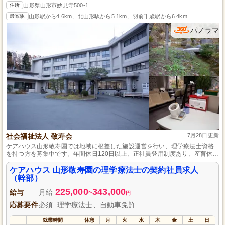
住所
山形県山形市妙見寺500-1
最寄駅
山形駅から4.6km、北山形駅から5.1km、羽前千歳駅から6.4km
パノラマ
社会福祉法人 敬寿会
7月28日更新
ケアハウス山形敬寿園では地域に根差した施設運営を行い、理学療法士資格
を持つ方を募集中です。年間休日120日以上、正社員登用制度あり、産育休取
得推進など働きやすさを配慮し、あなたの技術や知識を活かし、利用者様が
安心と生きがいを感じられる支援を心掛けています。
ケアハウス 山形敬寿園の理学療法士の契約社員求人
（幹部）
225,000
343,000
給与
月給
~
円
応募要件
必須: 理学療法士、自動車免許
就業時間
休憩
月
火
水
木
金
土
日