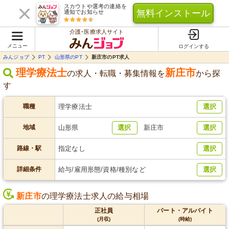
スカウトや選考の連絡を
無料インストール
通知でお知らせ
介護･医療求人サイト
メニュー
ログインする
みんジョブ
PT
山形県のPT
新庄市のPT求人
理学療法士
新庄市
の求人・転職・募集情報を
から探
す
職種
理学療法士
選択
地域
山形県
選択
新庄市
選択
路線・駅
指定なし
選択
詳細条件
給与/雇用形態/資格/種別など
選択
新庄市
の理学療法士求人の給与相場
正社員
パート・アルバイト
(月収)
(時給)