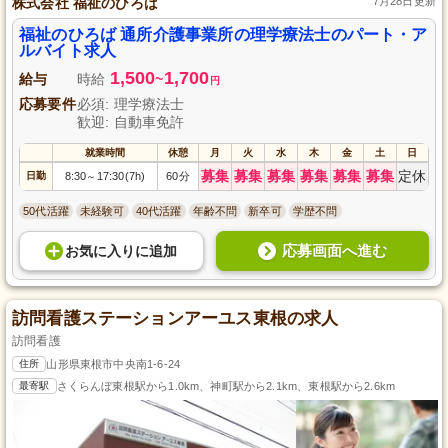
株式会社 福祉のひろば
7月28日更新
福祉のひろば 通所介護事業所の理学療法士のパート・ア
ルバイト求人
1,500
1,700
給与
時給
~
円
応募要件
必須: 理学療法士
歓迎: 自動車免許
就業時間
休憩
月
火
水
木
金
土
日
募集
募集
募集
募集
募集
募集
定休
日勤
8:30
17:30(7h)
60分
～
50代活躍
未経験可
40代活躍
年齢不問
新卒可
学歴不問
応募画面へ進む
お気に入り
に
追加
訪問看護ステーションアーユス東根の求人
訪問看護
住所
山形県東根市中央南1-6-24
最寄駅
さくらんぼ東根駅から1.0km、神町駅から2.1km、東根駅から2.6km