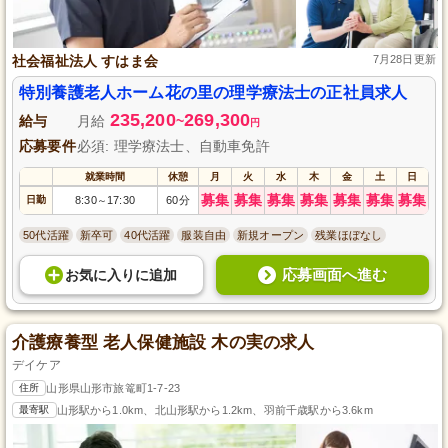
社会福祉法人 すはま会
7月28日更新
特別養護老人ホーム花の里の理学療法士の正社員求人
235,200
269,300
給与
月給
~
円
応募要件
必須: 理学療法士、自動車免許
就業時間
休憩
月
火
水
木
金
土
日
募集
募集
募集
募集
募集
募集
募集
日勤
8:30
17:30
60分
～
50代活躍
新卒可
40代活躍
服装自由
新規オープン
残業ほぼなし
応募画面へ進む
お気に入り
に
追加
介護療養型 老人保健施設 木の実の求人
デイケア
住所
山形県山形市旅篭町1-7-23
最寄駅
山形駅から1.0km、北山形駅から1.2km、羽前千歳駅から3.6km