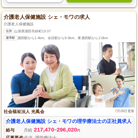
介護老人保健施設 シェ・モワの求人
介護老人保健施設
住所
山形県酒田市緑町13-37
最寄駅
酒田駅から1.4km、余目駅から9.0km、東酒田駅から2.0km
社会福祉法人 光風会
7月28日更新
介護老人保健施設 シェ・モワの理学療法士の正社員求人
217,470
296,020
給与
月給
~
円
応募要件
必須: 理学療法士