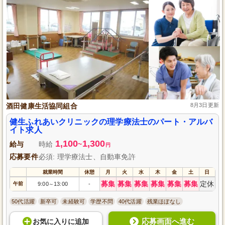
酒田健康生活協同組合
8月3日更新
健生ふれあいクリニックの理学療法士のパート・アルバ
イト求人
1,100
1,300
給与
時給
~
円
応募要件
必須: 理学療法士、自動車免許
就業時間
休憩
月
火
水
木
金
土
日
募集
募集
募集
募集
募集
募集
定休
午前
9:00
13:00
-
～
50代活躍
新卒可
未経験可
学歴不問
40代活躍
残業ほぼなし
応募画面へ進む
お気に入り
に
追加