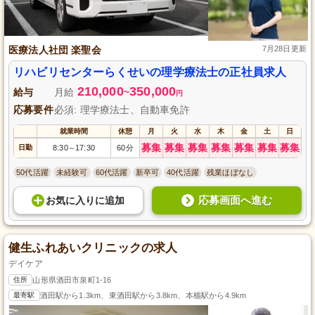
医療法人社団 楽聖会
7月28日更新
リハビリセンターらくせいの理学療法士の正社員求人
210,000
350,000
給与
月給
~
円
応募要件
必須: 理学療法士、自動車免許
就業時間
休憩
月
火
水
木
金
土
日
募集
募集
募集
募集
募集
募集
募集
日勤
8:30
17:30
60分
～
50代活躍
未経験可
60代活躍
新卒可
40代活躍
残業ほぼなし
応募画面へ進む
お気に入り
に
追加
健生ふれあいクリニックの求人
デイケア
住所
山形県酒田市泉町1-16
最寄駅
酒田駅から1.3km、東酒田駅から3.8km、本楯駅から4.9km