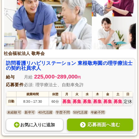
社会福祉法人 敬寿会
訪問看護リハビリステーション 東根敬寿園の理学療法士
の契約社員求人
225,000
289,000
給与
月給
~
円
応募要件
必須: 理学療法士、自動車免許
就業時間
休憩
月
火
水
木
金
土
日
募集
募集
募集
募集
募集
募集
定休
日勤
8:30
17:30
60分
～
未経験可
新卒可
40代活躍
学歴不問
50代活躍
年齢不問
応募画面へ進む
お気に入り
に
追加