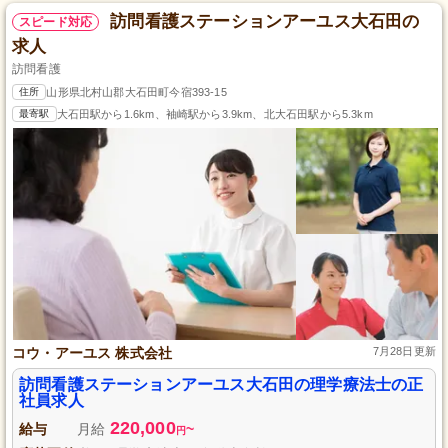
訪問看護ステーションアーユス大石田の
スピード対応
求人
訪問看護
住所
山形県北村山郡大石田町今宿393-15
最寄駅
大石田駅から1.6km、袖崎駅から3.9km、北大石田駅から5.3km
コウ・アーユス 株式会社
7月28日更新
訪問看護ステーションアーユス大石田の理学療法士の正
社員求人
220,000
給与
月給
~
円