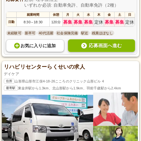
いずれか必須: 自動車免許、自動車免許（2種）
就業時間
休憩
月
火
水
木
金
土
日
募集
募集
募集
定休
募集
募集
定休
日勤
8:30
18:30
120分
～
未経験可
新卒可
40代活躍
社会保険完備
駅近
残業ほぼなし
応募画面へ進む
お気に入り
に
追加
リハビリセンターらくせいの求人
デイケア
住所
山形県山形市江俣4-18-26こころのクリニック山形ビル 4
最寄駅
東金井駅から1.3km、北山形駅から1.9km、羽前千歳駅から2.4km