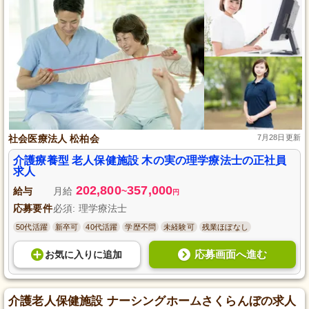
社会医療法人 松柏会
7月28日更新
介護療養型 老人保健施設 木の実の理学療法士の正社員
求人
202,800
357,000
給与
月給
~
円
応募要件
必須: 理学療法士
50代活躍
新卒可
40代活躍
学歴不問
未経験可
残業ほぼなし
応募画面へ進む
お気に入り
に
追加
介護老人保健施設 ナーシングホームさくらんぼの求人