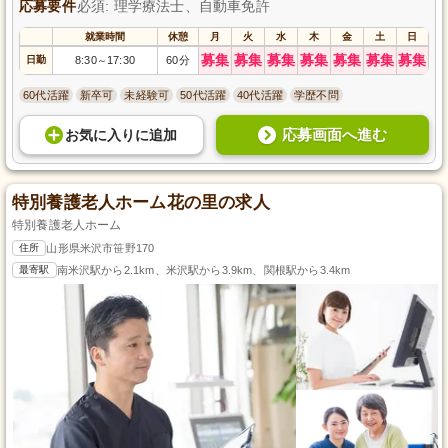
応募要件
必須: 理学療法士、自動車免許
就業時間
休憩
月
火
水
木
金
土
日
募集
募集
募集
募集
募集
募集
募集
日勤
8:30
17:30
60分
～
60代活躍
新卒可
未経験可
50代活躍
40代活躍
学歴不問
応募画面へ進む
お気に入り
に
追加
特別養護老人ホーム花の里の求人
特別養護老人ホーム
住所
山形県米沢市笹野170
最寄駅
南米沢駅から2.1km、米沢駅から3.9km、関根駅から3.4km