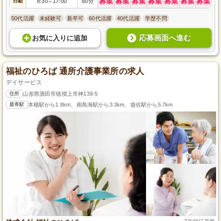
募集
募集
募集
募集
募集
募集
募集
日勤
8:30
17:00
60分
～
50代活躍
未経験可
新卒可
60代活躍
40代活躍
学歴不問
応募画面へ進む
お気に入り
に
追加
福祉のひろば 通所介護事業所の求人
デイサービス
住所
山形県酒田市穂積上市神139-5
最寄駅
本楯駅から1.8km、南鳥海駅から3.3km、遊佐駅から5.7km