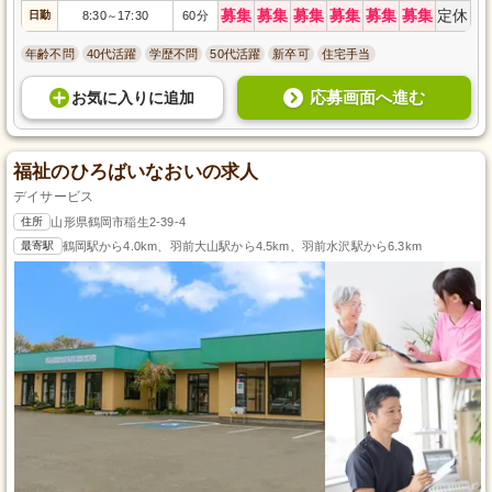
募集
募集
募集
募集
募集
募集
定休
日勤
8:30
17:30
60分
～
年齢不問
40代活躍
学歴不問
50代活躍
新卒可
住宅手当
応募画面へ進む
お気に入り
に
追加
福祉のひろばいなおいの求人
デイサービス
住所
山形県鶴岡市稲生2-39-4
最寄駅
鶴岡駅から4.0km、羽前大山駅から4.5km、羽前水沢駅から6.3km