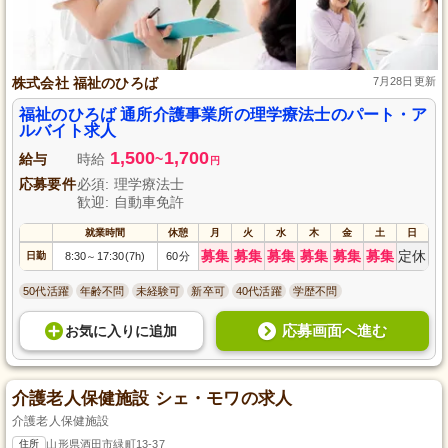
株式会社 福祉のひろば
7月28日更新
福祉のひろば 通所介護事業所の理学療法士のパート・ア
ルバイト求人
1,500
1,700
給与
時給
~
円
応募要件
必須: 理学療法士
歓迎: 自動車免許
就業時間
休憩
月
火
水
木
金
土
日
募集
募集
募集
募集
募集
募集
定休
日勤
8:30
17:30(7h)
60分
～
50代活躍
年齢不問
未経験可
新卒可
40代活躍
学歴不問
応募画面へ進む
お気に入り
に
追加
介護老人保健施設 シェ・モワの求人
介護老人保健施設
住所
山形県酒田市緑町13-37