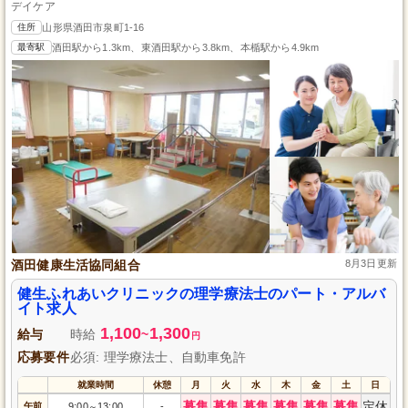
デイケア
住所
山形県酒田市泉町1-16
最寄駅
酒田駅から1.3km、東酒田駅から3.8km、本楯駅から4.9km
酒田健康生活協同組合
8月3日更新
健生ふれあいクリニックの理学療法士のパート・アルバ
イト求人
1,100
1,300
給与
時給
~
円
応募要件
必須: 理学療法士、自動車免許
就業時間
休憩
月
火
水
木
金
土
日
募集
募集
募集
募集
募集
募集
定休
午前
9:00
13:00
-
～