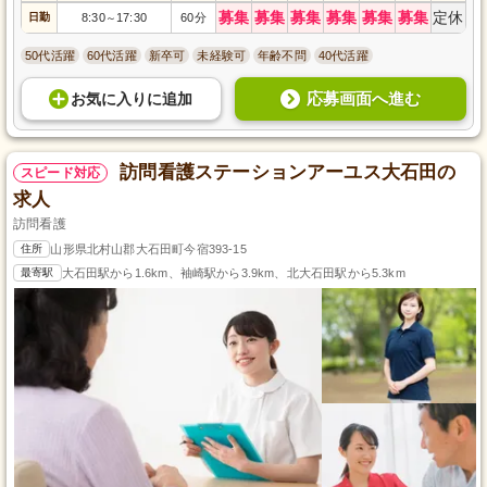
募集
募集
募集
募集
募集
募集
定休
日勤
8:30
17:30
60分
～
50代活躍
60代活躍
新卒可
未経験可
年齢不問
40代活躍
応募画面へ進む
お気に入り
に
追加
訪問看護ステーションアーユス大石田の
スピード対応
求人
訪問看護
住所
山形県北村山郡大石田町今宿393-15
最寄駅
大石田駅から1.6km、袖崎駅から3.9km、北大石田駅から5.3km