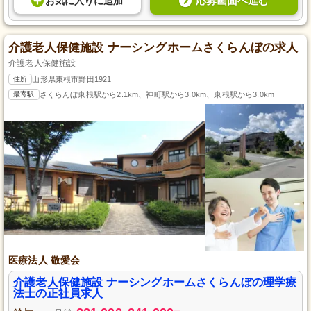
応募画面へ進む
お気に入り
に
追加
介護老人保健施設 ナーシングホームさくらんぼの求人
介護老人保健施設
住所
山形県東根市野田1921
最寄駅
さくらんぼ東根駅から2.1km、神町駅から3.0km、東根駅から3.0km
医療法人 敬愛会
介護老人保健施設 ナーシングホームさくらんぼの理学療
法士の正社員求人