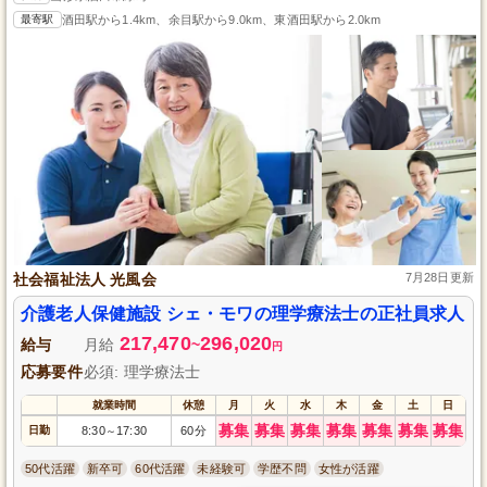
最寄駅
酒田駅から1.4km、余目駅から9.0km、東酒田駅から2.0km
社会福祉法人 光風会
7月28日更新
介護老人保健施設 シェ・モワの理学療法士の正社員求人
217,470
296,020
給与
月給
~
円
応募要件
必須: 理学療法士
就業時間
休憩
月
火
水
木
金
土
日
募集
募集
募集
募集
募集
募集
募集
日勤
8:30
17:30
60分
～
50代活躍
新卒可
60代活躍
未経験可
学歴不問
女性が活躍