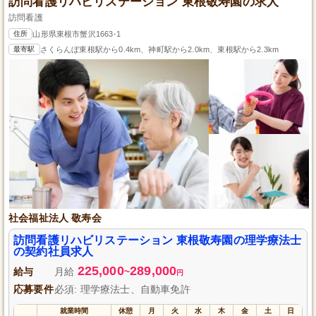
訪問看護リハビリステーション 東根敬寿園の求人
訪問看護
住所
山形県東根市蟹沢1663-1
最寄駅
さくらんぼ東根駅から0.4km、神町駅から2.0km、東根駅から2.3km
社会福祉法人 敬寿会
訪問看護リハビリステーション 東根敬寿園の理学療法士
の契約社員求人
225,000
289,000
給与
月給
~
円
応募要件
必須: 理学療法士、自動車免許
就業時間
休憩
月
火
水
木
金
土
日