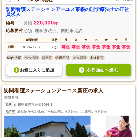
訪問看護ステーションアーユス東根の理学療法士の正社
員求人
220,000
給与
月給
~
円
応募要件
必須: 理学療法士、自動車免許
就業時間
休憩
月
火
水
木
金
土
日
募集
募集
募集
募集
募集
募集
募集
日勤
8:30
17:30
60分
～
50代活躍
60代活躍
新卒可
学歴不問
40代活躍
未経験可
応募画面へ進む
お気に入り
に
追加
訪問看護ステーションアーユス新庄の求人
訪問看護
住所
山形県新庄市金沢1964-1
最寄駅
新庄駅から1.6km、南新庄駅から3.1km、升形駅から6.1km