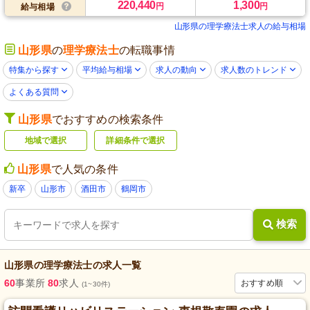
220,440
1,300
円
円
給与相場
山形県の理学療法士求人の給与相場
山形県
の
理学療法士
の転職事情
特集から探す
平均給与相場
求人の動向
求人数のトレンド
よくある質問
山形県
でおすすめの検索条件
地域で選択
詳細条件で選択
山形県
で人気の条件
新卒
山形市
酒田市
鶴岡市
検索
山形県
の
理学療法士
の求人一覧
60
事業所
80
求人
おすすめ順
(1~30件)