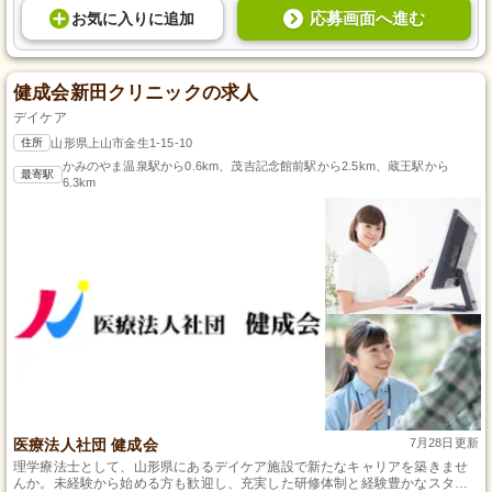
応募画面へ進む
お気に入り
に
追加
健成会新田クリニックの求人
デイケア
住所
山形県上山市金生1-15-10
かみのやま温泉駅から0.6km、茂吉記念館前駅から2.5km、蔵王駅から
最寄駅
6.3km
医療法人社団 健成会
7月28日更新
理学療法士として、山形県にあるデイケア施設で新たなキャリアを築きませ
んか。未経験から始める方も歓迎し、充実した研修体制と経験豊かなスタッ