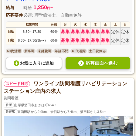
1,250
給与
時給
~
円
応募要件
必須: 理学療法士、自動車免許
就業時間
休憩
月
火
水
木
金
土
日
募集
募集
募集
募集
募集
定休
定休
日勤
8:30
17:30
60分
～
募集
募集
募集
募集
募集
定休
定休
日勤
8:30
17:30(3h〜)
60分
～
60代活躍
新卒可
未経験可
年齢不問
40代活躍
土日祝休み
応募画面へ進む
お気に入り
に
追加
ワンライフ訪問看護リハビリテーション
スピード対応
ステーション庄内の求人
訪問看護
住所
山形県酒田市あきほ町654-1
最寄駅
東酒田駅から2.9km、余目駅から7.4km、酒田駅から3.5km