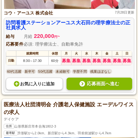
コウ・アーユス 株式会社
7月28日更新
訪問看護ステーションアーユス大石田の理学療法士の正
社員求人
220,000
給与
月給
~
円
応募要件
必須: 理学療法士、自動車免許
就業時間
休憩
月
火
水
木
金
土
日
募集
募集
募集
募集
募集
募集
募集
日勤
8:30
17:30
60分
～
60代活躍
新卒可
50代活躍
未経験可
学歴不問
残業ほぼなし
応募画面へ進む
お気に入り
に
追加
医療法人社団清明会 介護老人保健施設 エーデルワイス
の求人
デイケア
住所
山形県新庄市本合海1802-3
最寄駅
升形駅から2.0km、新庄駅から4.3km、羽前前波駅から4.7km