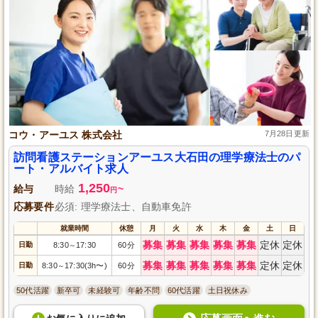
コウ・アーユス 株式会社
7月28日更新
訪問看護ステーションアーユス大石田の理学療法士のパ
ート・アルバイト求人
1,250
給与
時給
~
円
応募要件
必須: 理学療法士、自動車免許
就業時間
休憩
月
火
水
木
金
土
日
募集
募集
募集
募集
募集
定休
定休
日勤
8:30
17:30
60分
～
募集
募集
募集
募集
募集
定休
定休
日勤
8:30
17:30(3h〜)
60分
～
50代活躍
新卒可
未経験可
年齢不問
60代活躍
土日祝休み