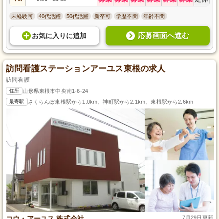
未経験可
40代活躍
50代活躍
新卒可
学歴不問
年齢不問
応募画面へ進む
お気に入り
に
追加
訪問看護ステーションアーユス東根の求人
訪問看護
住所
山形県東根市中央南1-6-24
最寄駅
さくらんぼ東根駅から1.0km、神町駅から2.1km、東根駅から2.6km
コウ・アーユス 株式会社
7月29日更新