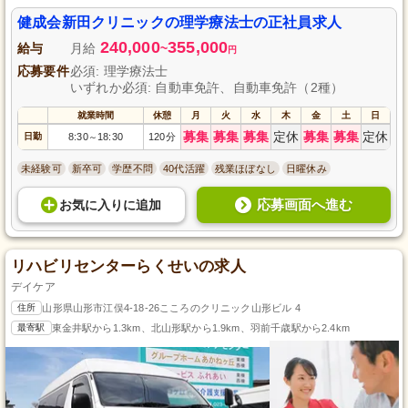
フがしっかり支えます。利用者様の身体機能の回復と向上を目指すやりがい
のあるお仕事です。安定した雇用のもと、多職種との連携による質の高いケ
健成会新田クリニックの理学療法士の正社員求人
アを実践できることも魅力です。
240,000
355,000
給与
月給
~
円
応募要件
必須: 理学療法士
いずれか必須: 自動車免許、自動車免許（2種）
就業時間
休憩
月
火
水
木
金
土
日
募集
募集
募集
定休
募集
募集
定休
日勤
8:30
18:30
120分
～
未経験可
新卒可
学歴不問
40代活躍
残業ほぼなし
日曜休み
応募画面へ進む
お気に入り
に
追加
リハビリセンターらくせいの求人
デイケア
住所
山形県山形市江俣4-18-26こころのクリニック山形ビル 4
最寄駅
東金井駅から1.3km、北山形駅から1.9km、羽前千歳駅から2.4km