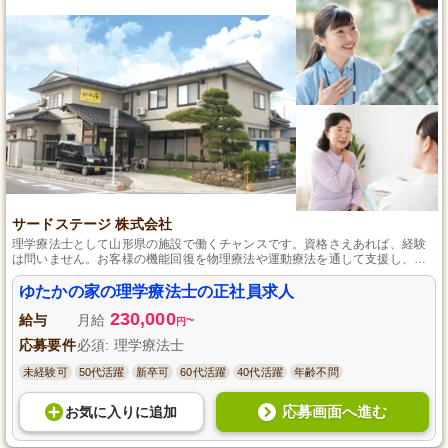
サードステージ 株式会社
理学療法士として山形県の施設で働くチャンスです。資格さえあれば、経験
は問いません。お客様の機能回復を物理療法や運動療法を通して支援し、明
るい笑顔で「毎回あなたに会うのが楽しみです」と言っていただける関係を
築くことができます。職員同士の密なコミュニケーションを大切にし、ご利
ゆたかの家の理学療法士の正社員求人
用者様一人ひとりに家庭のような温かさを提供することに力を入れていま
230,000
す。この素晴らしいチームで、あなたのスキルを活かしてみませんか？
給与
月給
~
円
応募要件
必須: 理学療法士
未経験可
50代活躍
新卒可
60代活躍
40代活躍
年齢不問
応募画面へ進む
お気に入り
に
追加