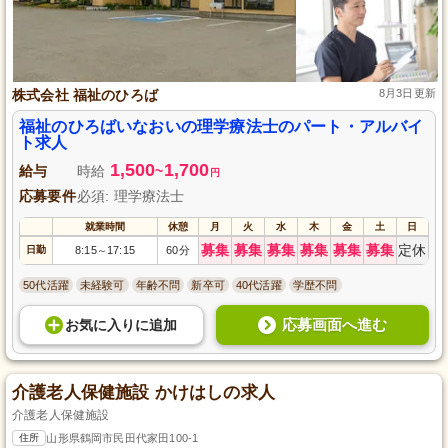
株式会社 福祉のひろば
8月3日更新
福祉のひろばいなおいの理学療法士のパート・アルバイ
ト求人
1,500
1,700
給与
時給
~
円
応募要件
必須: 理学療法士
就業時間
休憩
月
火
水
木
金
土
日
募集
募集
募集
募集
募集
募集
定休
日勤
8:15
17:15
60分
～
50代活躍
未経験可
年齢不問
新卒可
40代活躍
学歴不問
応募画面へ進む
お気に入り
に
追加
介護老人保健施設 かけはしの求人
介護老人保健施設
住所
山形県鶴岡市民田代家田100-1