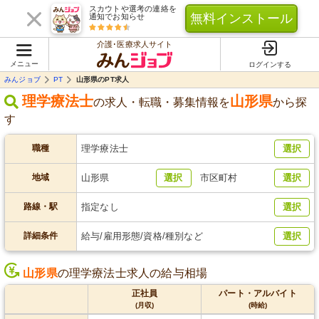
スカウトや選考の連絡を
無料インストール
通知でお知らせ
介護･医療求人サイト
メニュー
ログインする
みんジョブ
PT
山形県のPT求人
理学療法士
山形県
の求人・転職・募集情報を
から探
す
職種
理学療法士
選択
地域
山形県
選択
市区町村
選択
路線・駅
指定なし
選択
詳細条件
給与/雇用形態/資格/種別など
選択
山形県
の理学療法士求人の給与相場
正社員
パート・アルバイト
(月収)
(時給)