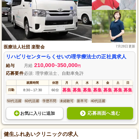
医療法人社団 楽聖会
7月28日更新
リハビリセンターらくせいの理学療法士の正社員求人
210,000
350,000
給与
月給
~
円
応募要件
必須: 理学療法士、自動車免許
就業時間
休憩
月
火
水
木
金
土
日
募集
募集
募集
募集
募集
募集
募集
日勤
8:30
17:30
60分
～
50代活躍
60代活躍
学歴不問
未経験可
新卒可
40代活躍
応募画面へ進む
お気に入り
に
追加
健生ふれあいクリニックの求人