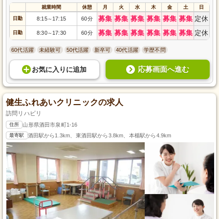
就業時間
休憩
月
火
水
木
金
土
日
募集
募集
募集
募集
募集
募集
定休
日勤
8:15
17:15
60分
～
募集
募集
募集
募集
募集
募集
定休
日勤
8:30
17:30
60分
～
60代活躍
未経験可
50代活躍
新卒可
40代活躍
学歴不問
応募画面へ進む
お気に入り
に
追加
健生ふれあいクリニックの求人
訪問リハビリ
住所
山形県酒田市泉町1-16
最寄駅
酒田駅から1.3km、東酒田駅から3.8km、本楯駅から4.9km