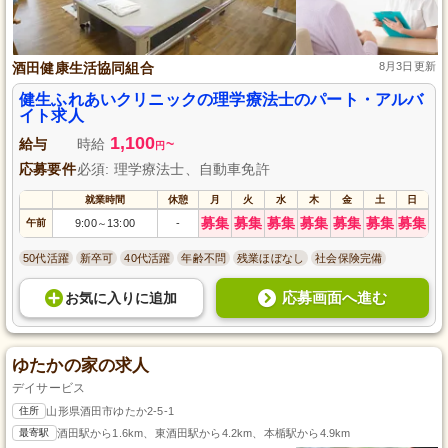
酒田健康生活協同組合
8月3日更新
健生ふれあいクリニックの理学療法士のパート・アルバ
イト求人
1,100
給与
時給
~
円
応募要件
必須: 理学療法士、自動車免許
就業時間
休憩
月
火
水
木
金
土
日
募集
募集
募集
募集
募集
募集
募集
午前
9:00
13:00
-
～
50代活躍
新卒可
40代活躍
年齢不問
残業ほぼなし
社会保険完備
応募画面へ進む
お気に入り
に
追加
ゆたかの家の求人
デイサービス
住所
山形県酒田市ゆたか2-5-1
最寄駅
酒田駅から1.6km、東酒田駅から4.2km、本楯駅から4.9km