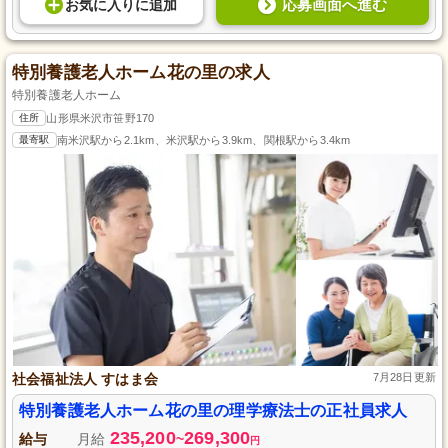
応募画面へ進む
お気に入り
に
追加
特別養護老人ホーム花の里の求人
特別養護老人ホーム
住所
山形県米沢市笹野170
最寄駅
南米沢駅から2.1km、米沢駅から3.9km、関根駅から3.4km
社会福祉法人 すはま会
7月28日更新
特別養護老人ホーム花の里の理学療法士の正社員求人
235,200
269,300
給与
月給
~
円