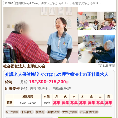
最寄駅
鶴岡駅から4.2km、羽前大山駅から6.5km、羽前水沢駅から8.1km
社会福祉法人 山形虹の会
7月31日更新
介護老人保健施設 かけはしの理学療法士の正社員求人
182,300
215,200
給与
月給
~
円
応募要件
必須: 理学療法士、自動車免許
就業時間
休憩
月
火
水
木
金
土
日
募集
募集
募集
募集
募集
募集
募集
日勤
8:30
17:00
60分
～
50代活躍
未経験可
新卒可
40代活躍
女性が活躍
社会保険完備