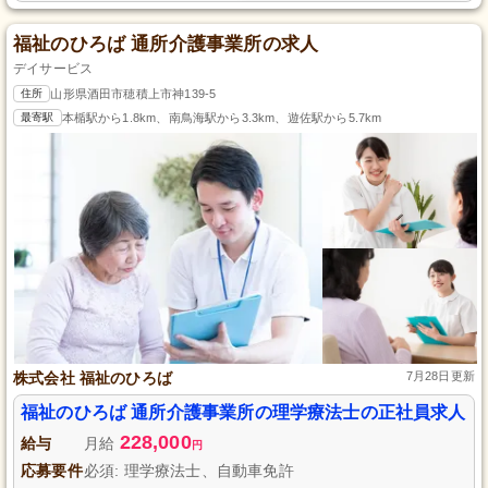
福祉のひろば 通所介護事業所の求人
デイサービス
住所
山形県酒田市穂積上市神139-5
最寄駅
本楯駅から1.8km、南鳥海駅から3.3km、遊佐駅から5.7km
株式会社 福祉のひろば
7月28日更新
福祉のひろば 通所介護事業所の理学療法士の正社員求人
228,000
給与
月給
円
応募要件
必須: 理学療法士、自動車免許