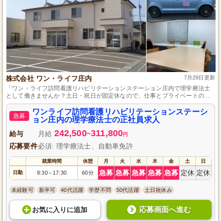
株式会社 ワン・ライフ庄内
7月29日更新
「ワン・ライフ訪問看護リハビリテーションステーション庄内で理学療法士
として働きませんか？土日・祝日が固定休なので、仕事とプライベートの両
立が可能です。地域の在宅生活を支える当施設では、医療機器を使用されて
いる方の療養にも対応しています。理学療法士資格、実務経験、自動車免許
ワンライフ訪問看護リハビリテーションステーシ
急募
があれば応募可能です。ご家族さまの安心な生活を一緒に支援しましょ
ョン庄内の理学療法士の正社員求人
う！」
242,500
311,800
給与
月給
~
円
応募要件
必須: 理学療法士、自動車免許
就業時間
休憩
月
火
水
木
金
土
日
急募
急募
急募
急募
急募
定休
定休
日勤
8:30
17:30
60分
～
未経験可
新卒可
40代活躍
学歴不問
50代活躍
土日祝休み
応募画面へ進む
お気に入り
に
追加