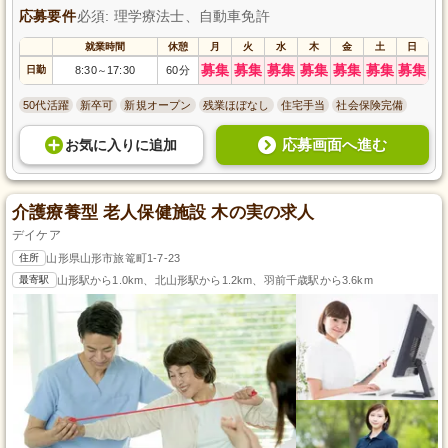
応募要件
必須: 理学療法士、自動車免許
就業時間
休憩
月
火
水
木
金
土
日
募集
募集
募集
募集
募集
募集
募集
日勤
8:30
17:30
60分
～
50代活躍
新卒可
新規オープン
残業ほぼなし
住宅手当
社会保険完備
応募画面へ進む
お気に入り
に
追加
介護療養型 老人保健施設 木の実の求人
デイケア
住所
山形県山形市旅篭町1-7-23
最寄駅
山形駅から1.0km、北山形駅から1.2km、羽前千歳駅から3.6km