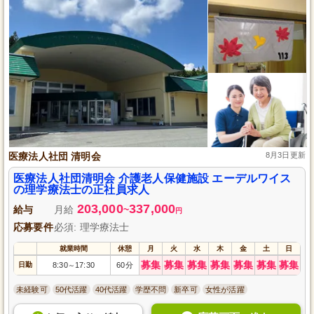
医療法人社団 清明会
8月3日更新
医療法人社団清明会 介護老人保健施設 エーデルワイス
の理学療法士の正社員求人
203,000
337,000
給与
月給
~
円
応募要件
必須: 理学療法士
就業時間
休憩
月
火
水
木
金
土
日
募集
募集
募集
募集
募集
募集
募集
日勤
8:30
17:30
60分
～
未経験可
50代活躍
40代活躍
学歴不問
新卒可
女性が活躍