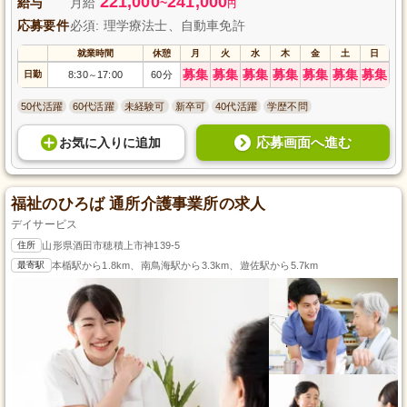
221,000
241,000
給与
月給
~
円
応募要件
必須: 理学療法士、自動車免許
就業時間
休憩
月
火
水
木
金
土
日
募集
募集
募集
募集
募集
募集
募集
日勤
8:30
17:00
60分
～
50代活躍
60代活躍
未経験可
新卒可
40代活躍
学歴不問
応募画面へ進む
お気に入り
に
追加
福祉のひろば 通所介護事業所の求人
デイサービス
住所
山形県酒田市穂積上市神139-5
最寄駅
本楯駅から1.8km、南鳥海駅から3.3km、遊佐駅から5.7km