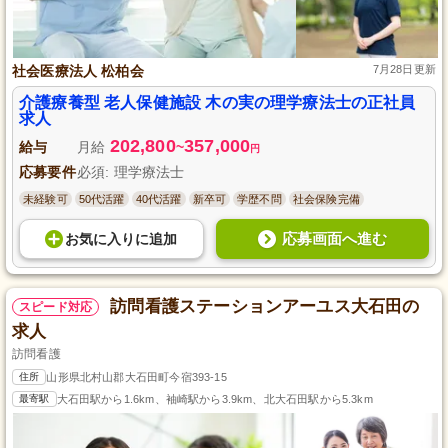
社会医療法人 松柏会
7月28日更新
介護療養型 老人保健施設 木の実の理学療法士の正社員
求人
202,800
357,000
給与
月給
~
円
応募要件
必須: 理学療法士
未経験可
50代活躍
40代活躍
新卒可
学歴不問
社会保険完備
応募画面へ進む
お気に入り
に
追加
訪問看護ステーションアーユス大石田の
スピード対応
求人
訪問看護
住所
山形県北村山郡大石田町今宿393-15
最寄駅
大石田駅から1.6km、袖崎駅から3.9km、北大石田駅から5.3km