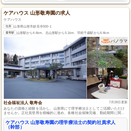
ケアハウス 山形敬寿園の求人
ケアハウス
住所
山形県山形市妙見寺500-1
最寄駅
山形駅から4.6km、北山形駅から5.1km、羽前千歳駅から6.4km
パノラマ
社会福祉法人 敬寿会
7月28日更新
あなたの資格と経験を活かし、山形県にて理学療法士としてご活躍いただけ
ませんか。正社員登用を積極的に進め、各種社会保険完備、勤続期間に関わ
らず適用される退職金制度、そして年2回の賞与が支給される安定した環境
で、ご利用者さま一人ひとりに合わせたサポートを行い、一緒に笑顔あふれ
ケアハウス 山形敬寿園の理学療法士の契約社員求人
る毎日を創っていく仲間を求めています。
（幹部）