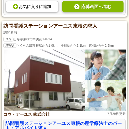
応募画面へ進む
お気に入り
に
追加
訪問看護ステーションアーユス東根の求人
訪問看護
住所
山形県東根市中央南1-6-24
最寄駅
さくらんぼ東根駅から1.0km、神町駅から2.1km、東根駅から2.6km
コウ・アーユス 株式会社
7月29日更新
訪問看護ステーションアーユス東根の理学療法士のパー
ト・アルバイト求人