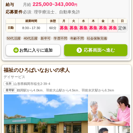
225,000
343,000
給与
月給
~
円
応募要件
必須: 理学療法士、自動車免許
就業時間
休憩
月
火
水
木
金
土
日
募集
募集
募集
募集
募集
募集
定休
日勤
8:30
17:30
60分
～
50代活躍
40代活躍
新卒可
学歴不問
年齢不問
社会保険完備
応募画面へ進む
お気に入り
に
追加
福祉のひろばいなおいの求人
デイサービス
住所
山形県鶴岡市稲生2-39-4
最寄駅
鶴岡駅から4.0km、羽前大山駅から4.5km、羽前水沢駅から6.3km