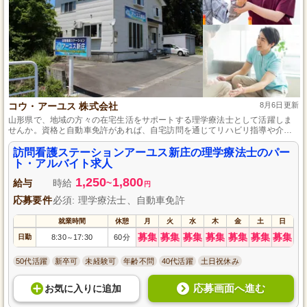
コウ・アーユス 株式会社
8月6日更新
山形県で、地域の方々の在宅生活をサポートする理学療法士として活躍しま
せんか。資格と自動車免許があれば、自宅訪問を通じてリハビリ指導や介助
などを行います。勤務日は柔軟に調整可能で、小さなお子様がいる方も安心
の託児所を完備しており、育児と仕事の両立がしやすい環境です。
訪問看護ステーションアーユス新庄の理学療法士のパー
ト・アルバイト求人
1,250
1,800
給与
時給
~
円
応募要件
必須: 理学療法士、自動車免許
就業時間
休憩
月
火
水
木
金
土
日
募集
募集
募集
募集
募集
募集
募集
日勤
8:30
17:30
60分
～
50代活躍
新卒可
未経験可
年齢不問
40代活躍
土日祝休み
応募画面へ進む
お気に入り
に
追加