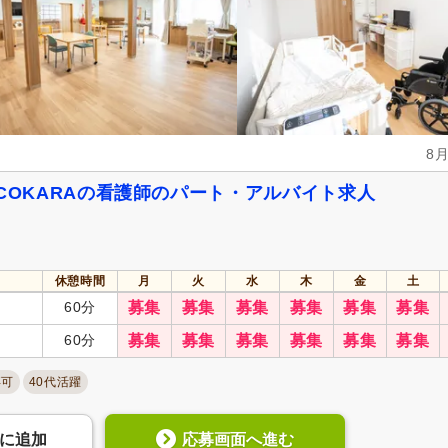
週休2日
(7,572)
4週8休
(1,535)
土日祝休み
(1,296)
土曜休み
(512)
年間休日100日以上
(2,691)
年間休日110日以上
(3,455)
有給消化促進
(28,854)
産休あり
(27,664)
介護休業
(7,692)
看護休暇
(5,214)
8
冬季休暇
(1,118)
年末年始休暇
(3,911)
 COCOKARAの看護師のパート・アルバイト求人
社会保険完備
(30,887)
研修制度あり
(28,910)
企業年金
(1,404)
昇給あり
(30,062)
退職金あり
(11,849)
日・祝給与アップ
(1,843)
休憩時間
月
火
水
木
金
土
資格取得支援あり
(6,798)
通勤手当
(24,141)
60分
募集
募集
募集
募集
募集
募集
処遇改善手当
(5,831)
制服あり
(19,962)
60分
募集
募集
募集
募集
募集
募集
寮・社宅あり
(1,653)
託児施設あり
(3,000)
扶養控除内考慮あり
(3,955)
扶養手当
(3,279)
卒可
40代活躍
正社員登用あり
(6,060)
日払い・週払い可
(23)
応募画面へ進む
に
追加
歩合制あり
(359)
転勤なし
(22,250)