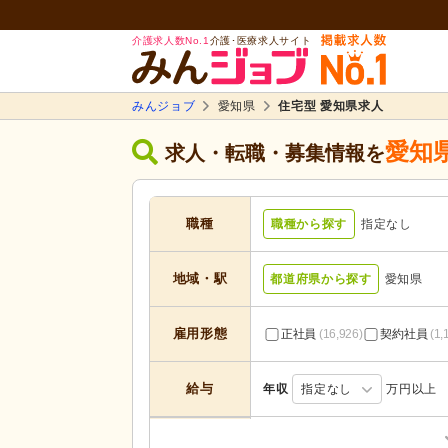
介護求人数No.1
介護･医療求人サイト
みんジョブ
愛知県
住宅型 愛知県求人
愛知
求人・転職・募集情報を
職種
職種から探す
指定なし
地域・駅
都道府県から探す
愛知県
雇用形態
正社員
(16,926)
契約社員
(1,
給与
年収
指定なし
万円以上
居宅介護支援
(735)