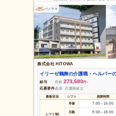
掲載24時間以内
(26)
パノラマ
掲載14日以内
(1,000)
スピード対応
(2,643)
残業ほぼなし
(29,965)
夜勤のみ可
(1,493)
勤務形態
時短勤務相談可
(3,425)
週3日から可
(1,990)
即日勤務可
(3,741)
株式会社 HITOWA
初任者研修（旧ヘルパー2級）
(4,424)
イリーゼ鶴舞の介護職・ヘルパーの
認知症ケア専門士
(44)
273,580
給与
月給
円
~
社会福祉主事任用
(351)
応募要件
必須: 介護福祉士
介護支援専門員（ケアマネジャ
募集状況
シフト
就業時間
(1,225)
7:00
16:00
早番
～
准看護師
(4,795)
9:00
18:00
日勤
作業療法士
(878)
～
シフト制/