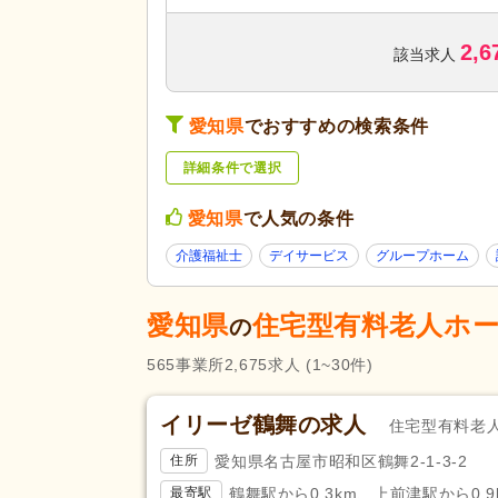
訪問看護
(2,657)
2,6
デイサービス
(4,461)
該当求人
ショートステイ
(429)
サービス付き高齢者向け住宅
(5
サービスの種
愛知県
でおすすめの検索条件
類
特別養護老人ホーム
(1,440)
詳細条件で選択
グループホーム
(963)
看護小規模多機能型居宅介護
(6
愛知県
で人気の条件
診療所・クリニック
(5,272)
介護福祉士
デイサービス
グループホーム
薬局・ドラッグストア
(1,354)
愛知県
住宅型有料老人ホ
未経験可
(18,751)
の
ブランク可
(28,993)
565
事業所
2,675
求人
(1~30件)
学生可
(592)
40代活躍
(28,969)
イリーゼ鶴舞の求人
住宅型有料老
応募条件・こ
介護ロボット導入済み
(81)
だわり
愛知県名古屋市昭和区鶴舞2-1-3-2
住所
ネイル可
(1,683)
鶴舞駅から0.3km、上前津駅から0.9
最寄駅