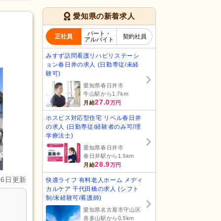
愛知県の新着求人
パート・
正社員
契約社員
アルバイト
みすず訪問看護リハビリステーシ
ョン春日井の求人 (日勤専従/未経
験可)
愛知県春日井市
牛山駅から1.7km
27.0
月給
万円
ホスピス対応型住宅 リベル春日井
の求人 (日勤専従/経験者のみ可/理
学療法士)
愛知県春日井市
春日井駅から1.5km
28.9
月給
万円
月6日更新
快適ライフ 有料老人ホーム メディ
カルケア 千代田橋の求人 (シフト
制/未経験可/看護師)
愛知県名古屋市守山区
喜多山駅から0.5km