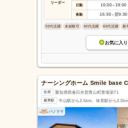
リーダー
あん摩マッサージ指圧師
(121)
10:00
19:00
日勤
～
きゅう師
(41)
16:30
翌9:30
夜勤
～
調理師
(125)
50代活躍
未経験可
40代活躍
60代活躍
新
自動車免許
(7,444)
応募資格
認知症介護実践者研修
(45)
お気に入り
医師
(19)
診療放射線技師
(72)
公認心理師
(94)
歯科医師
(413)
ナーシングホーム Smile base
児童発達支援管理責任者研修
(6
相談支援従事者初任者研修
(24)
愛知県西春日井郡豊山町豊場栄71
住所
行動擁護従業者養成研修
(3)
牛山駅から2.5km、味美駅から3.0k
最寄駅
幼稚園教諭1種
(6)
パノラマ
放課後児童支援員認定研修
(2)
ヨガインストラクター
(1)