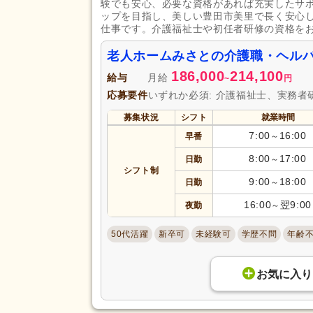
験でも安心、必要な資格があれば充実したサ
ップを目指し、美しい豊田市美里で長く安心
仕事です。介護福祉士や初任者研修の資格を
老人ホームみさとの介護職・ヘル
186,000
214,100
給与
月給
~
円
応募要件
いずれか必須: 介護福祉士、実務者
募集状況
シフト
就業時間
7:00
16:00
早番
～
8:00
17:00
日勤
～
シフト制
9:00
18:00
日勤
～
16:00
翌9:00
夜勤
～
50代活躍
新卒可
未経験可
学歴不問
年齢
お気に入り