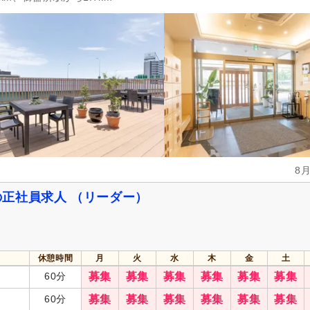
掲載3日以内
(44)
掲載7日以内
(434)
掲載30日以内
(5,303)
女性が活躍
(28,783)
急募
(1,138)
シフト制
(11,969)
日勤のみ可
(20,759)
午前のみ可
(3,219)
午後のみ可
(3,362)
週1日から可
(1,719)
週2日から可
(1,703)
週4日から可
(408)
シフト相談可
(28,831)
8
実務者研修（旧ヘルパー1級・基礎研
介護福祉士
(5,501)
修）
(3,543)
正社員求人 （リーダー）
社会福祉士
(1,134)
精神保健福祉士
(388)
介護事務
(12)
主任介護支援専門員
(145)
ー）
保健師
(201)
看護師
(5,902)
休憩時間
月
火
水
木
金
土
60分
募集
募集
募集
募集
募集
募集
医療事務
(61)
理学療法士
(1,156)
60分
募集
募集
募集
募集
募集
募集
言語聴覚士
(426)
視能訓練士
(92)