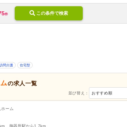
訪問リハビリ
(290)
定期巡回・随時対応型
(31)
75
デイケア
(708)
この条件で検索
小規模多機能型居宅介護
(417
件
住宅型有料老人ホーム
(2,675)
介護付き有料老人ホーム
(899
05)
ケアハウス
(89)
高齢者住宅
(104)
介護老人保健施設
(993)
介護医療院・療養病床
(114)
福祉用具販売・貸与
(84)
地域包括支援センター
(336)
0)
養護老人ホーム
(28)
病院
(1,424)
障がい者支援
(1,170)
歯科診療所・技工所
(3,091)
訪問介護
住宅型
ーム
新規オープン
(626)
無資格可
(7,892)
の求人一覧
学歴不問
(29,730)
年齢不問
(23,095)
並び替え：
おすすめ順
新卒可
(26,771)
子育てママパパ活躍
(28,915)
50代活躍
(28,789)
60代活躍
(6,203)
人ホーム
服装自由
(436)
髪型・髪色自由
(871)
Web面接可
(2,213)
ハローワーク求人を除く
(7,79
km、御器所駅から1.7km