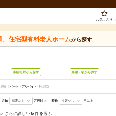
お気に入り
県
、
住宅型有料老人ホーム
から探す
市区町村から探す
路線・駅から探す
120)
パート・アルバイト
(14,282)
月給
指定なし
万円以上
時給
指定なし
円以上
訪問介護
(1,661)
訪問入浴
(315)
さらに詳しい条件を選ぶ