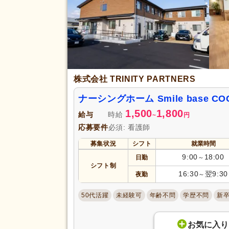
完全週休2日
(5,228)
土日休み
(1,660)
日曜休み
(3,884)
休日・休暇
年間休日120日以上
(1,559)
育休あり
(30,171)
株式会社 TRINITY PARTNERS
夏季休暇
(3,287)
ナーシングホーム Smile base
賞与あり
(20,061)
1,500
1,800
給与
時給
~
円
セミナー参加費補助
(2,106)
応募要件
必須: 看護師
復職支援あり
(5,246)
募集状況
シフト
就業時間
住宅手当
(4,112)
9:00
18:00
日勤
～
給与・手当
人事評価制度あり
(28,893)
シフト制
福利厚生
16:30
翌9:30
夜勤
～
夜勤手当
(3,912)
資格手当
(10,545)
50代活躍
未経験可
年齢不問
学歴不問
新
再雇用制度あり
(6,482)
副業可
(4,935)
お気に入り