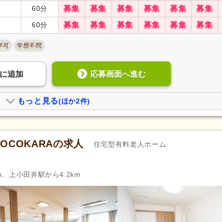
柔道整復師
(208)
はり師
(54)
60分
募集
募集
募集
募集
募集
募集
管理栄養士
(270)
栄養士
(188)
60分
募集
募集
募集
募集
募集
募集
福祉用具専門相談員
(38)
福祉住環境コーディネーター
卒可
学歴不問
自動車免許（二種）
(29)
認知症介護基礎研修
(49)
認知症介護実践リーダー研修
(14)
小規模多機能型サービス等計
担当者研修
(7)
応募画面へ進む
に
追加
薬剤師
(724)
助産師
(39)
臨床検査技師
(128)
臨床工学技士
(34)
もっと見る
(ほか2件)
臨床心理士
(84)
登録販売者
(67)
歯科衛生士
(1,228)
歯科技工士
(47)
 COCOKARAの求人
9)
サービス管理責任者研修
(84)
児童指導員任用
(95)
住宅型有料老人ホーム
相談支援従事者現任研修
(3)
主任相談支援専門員養成研修
強度行動障害支援者養成研修
(14)
保育士
(120)
m、上小田井駅から4.2km
幼稚園教諭2種
(6)
教員免許
(70)
美容師
(2)
理容師
(2)
スポーツ指導員
(1)