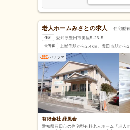
駅近
(10,921)
アクセス
バイク通勤可
(2,647)
老人ホームみさとの求人
住宅型
愛知県豊田市美里5-23-5
住所
上挙母駅から2.4km、豊田市駅から2.
最寄駅
パノラマ
有限会社 緑風会
愛知県豊田市の住宅型有料老人ホーム「老人