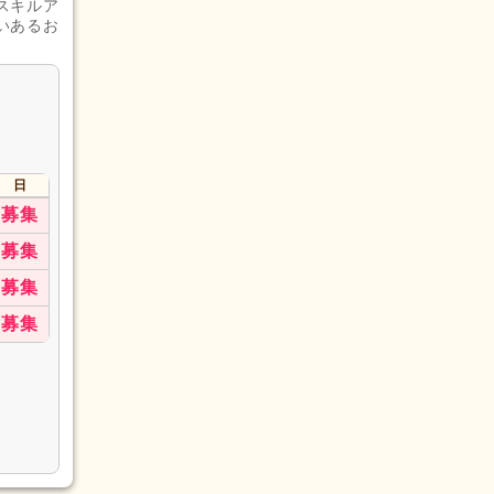
スキルア
いあるお
日
募集
募集
募集
募集