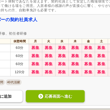
ポート体制であなたを迎えます。契約社員として安定した職場環境で
して働ける場をご用意。入居者様の感謝の声が直接心に響く、やりが
お持ちの方、自動車免許も必要です。
パーの契約社員求人
研修、初任者研修
休憩時間
月
火
水
木
金
土
60分
募集
募集
募集
募集
募集
募集
60分
募集
募集
募集
募集
募集
募集
60分
募集
募集
募集
募集
募集
募集
120分
募集
募集
募集
募集
募集
募集
不問
40代活躍
応募画面へ進む
に
追加