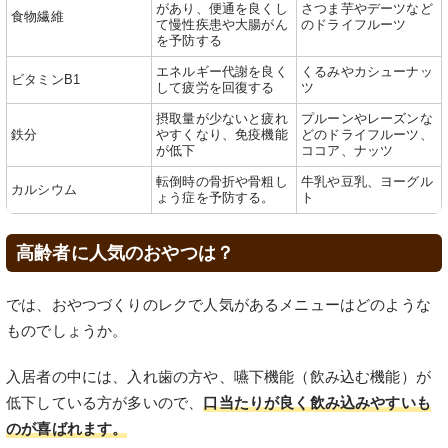
があり、便通を良くし
さつま芋やデーツなど
食物繊維
て慢性疾患や大腸がん
のドライフルーツ
を予防する
エネルギー代謝を良く
くるみやカシューナッ
ビタミンB1
して疲労を回復する
ツ
摂取量が少ないと疲れ
プルーンやレーズンな
鉄分
やすくなり、免疫機能
どのドライフルーツ、
が低下
ココア、ナッツ
転倒時の骨折や骨粗し
牛乳や豆乳、ヨーグル
カルシウム
ょう症を予防する。
ト
高齢者に人気のおやつは？
では、おやつづくりのレクで人気があるメニューはどのような
ものでしょうか。
入居者の中には、入れ歯の方や、嚥下機能（飲み込む機能）が
低下している方が多いので、
口当たりが良く飲み込みやすいも
のが喜ばれます。