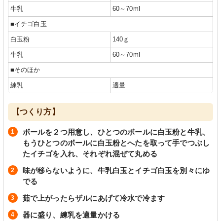
牛乳
60～70ml
■イチゴ白玉
白玉粉
140ｇ
牛乳
60～70ml
■そのほか
練乳
適量
【つくり方】
ボールを２つ用意し、ひとつのボールに白玉粉と牛乳、
もうひとつのボールに白玉粉とへたを取って手でつぶし
たイチゴを入れ、それぞれ混ぜて丸める
味が移らないように、牛乳白玉とイチゴ白玉を別々にゆ
でる
茹で上がったらザルにあげて冷水で冷ます
器に盛り、練乳を適量かける