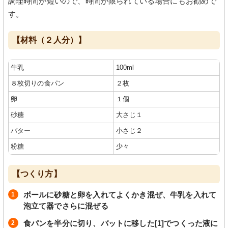
調理時間が短いので、時間が限られている場合にもお勧めで
す。
【材料（２人分）】
牛乳
100ml
８枚切りの食パン
２枚
卵
１個
砂糖
大さじ１
バター
小さじ２
粉糖
少々
【つくり方】
ボールに砂糖と卵を入れてよくかき混ぜ、牛乳を入れて
泡立て器でさらに混ぜる
食パンを半分に切り、バットに移した[1]でつくった液に