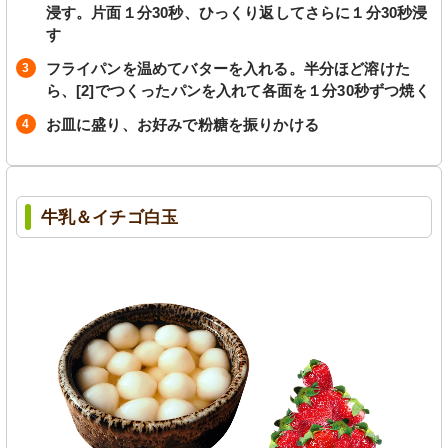
浸す。片面１分30秒、ひっくり返してさらに１分30秒浸
す
フライパンを温めてバターを入れる。半分ほど溶けた
ら、[2]でつくったパンを入れて各面を１分30秒ずつ焼く
お皿に盛り、お好みで粉糖を振りかける
牛乳＆イチゴ白玉