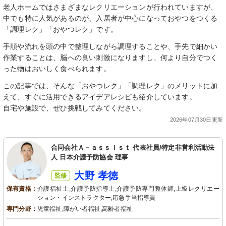
老人ホームではさまざまなレクリエーションが行われていますが、
中でも特に人気があるのが、入居者が中心になっておやつをつくる
「調理レク」「おやつレク」です。
手順や流れを頭の中で整理しながら調理することや、手先で細かい
作業することは、脳への良い刺激になりますし、何より自分でつく
った物はおいしく食べられます。
この記事では、そんな「おやつレク」「調理レク」のメリットに加
えて、すぐに活用できるアイデアレシピも紹介しています。
自宅や施設で、ぜひ挑戦してみてください。
2026年07月30日更新
合同会社Ａ－ａｓｓｉｓｔ 代表社員/特定非営利活動法
人 日本介護予防協会 理事
大野 孝徳
監修
保有資格：
介護福祉士,介護予防指導士,介護予防専門整体師,上級レクリエー
ション・インストラクター,応急手当指導員
専門分野：
児童福祉,障がい者福祉,高齢者福祉