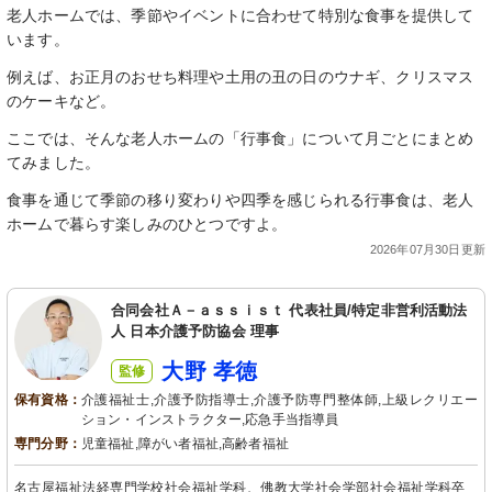
老人ホームでは、季節やイベントに合わせて特別な食事を提供して
います。
例えば、お正月のおせち料理や土用の丑の日のウナギ、クリスマス
のケーキなど。
ここでは、そんな老人ホームの「行事食」について月ごとにまとめ
てみました。
食事を通じて季節の移り変わりや四季を感じられる行事食は、老人
ホームで暮らす楽しみのひとつですよ。
2026年07月30日更新
合同会社Ａ－ａｓｓｉｓｔ 代表社員/特定非営利活動法
人 日本介護予防協会 理事
大野 孝徳
監修
保有資格：
介護福祉士,介護予防指導士,介護予防専門整体師,上級レクリエー
ション・インストラクター,応急手当指導員
専門分野：
児童福祉,障がい者福祉,高齢者福祉
名古屋福祉法経専門学校社会福祉学科、佛教大学社会学部社会福祉学科卒