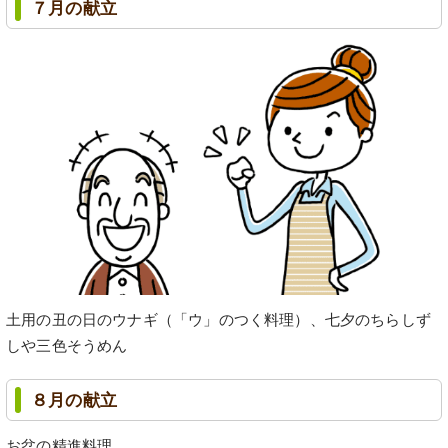
７月の献立
土用の丑の日のウナギ（「ウ」のつく料理）、七夕のちらしず
しや三色そうめん
８月の献立
お盆の精進料理