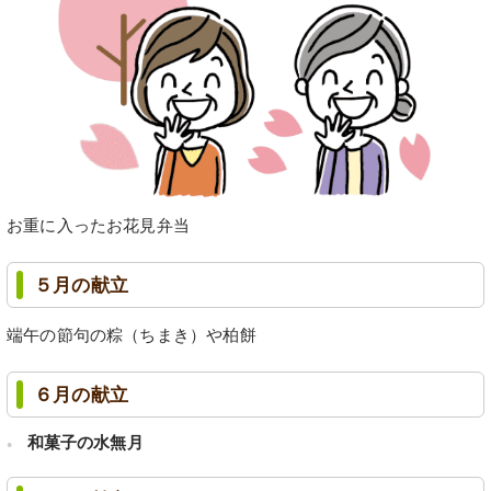
お重に入ったお花見弁当
５月の献立
端午の節句の粽（ちまき）や柏餅
６月の献立
和菓子の水無月