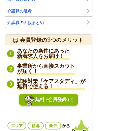
介護職の選考
介護職の面接まとめ
3
会員登録の
つのメリット
あなたの条件にあった
1
新着求人をお届け！
事業所から直接スカウト
2
が届く！
試験対策「ケアスタディ」が
3
無料で使える！
無料
会員登録
で
する