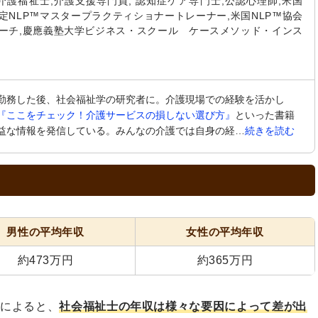
 介護福祉士,介護支援専門員, 認知症ケア専門士,公認心理師,米国
認定NLP™マスタープラクティショナートレーナー,米国NLP™協会
コーチ,慶應義塾大学ビジネス・スクール ケースメソッド・インス
勤務した後、社会福祉学の研究者に。介護現場での経験を活かし
『ここをチェック！介護サービスの損しない選び方』
といった書籍
益な情報を発信している。みんなの介護では自身の経…
続きを読む
男性の平均年収
女性の平均年収
約473万円
約365万円
ーによると、
社会福祉士の年収は様々な要因によって差が出