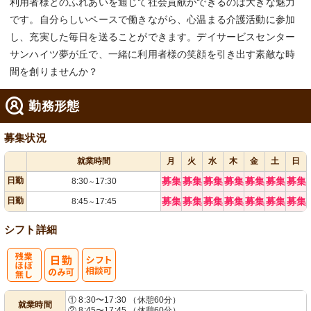
利用者様とのふれあいを通じて社会貢献ができるのは大きな魅力
です。自分らしいペースで働きながら、心温まる介護活動に参加
し、充実した毎日を送ることができます。デイサービスセンター
サンハイツ夢が丘で、一緒に利用者様の笑顔を引き出す素敵な時
間を創りませんか？
勤務形態
募集状況
就業時間
月
火
水
木
金
土
日
日勤
募集
募集
募集
募集
募集
募集
募集
8:30
17:30
～
日勤
募集
募集
募集
募集
募集
募集
募集
8:45
17:45
～
シフト詳細
残
シ
① 8:30〜17:30 （休憩60分）
就業時間
② 8:45〜17:45 （休憩60分）