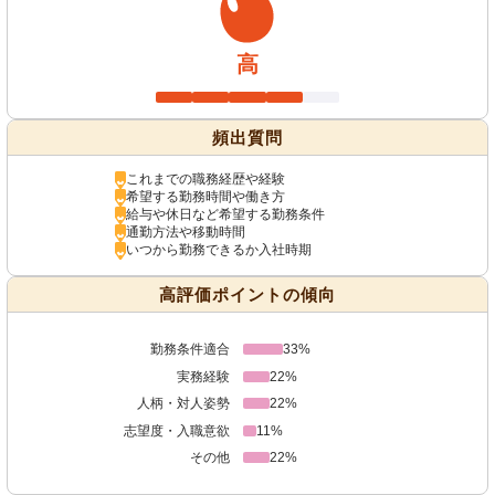
高
頻出質問
これまでの職務経歴や経験
希望する勤務時間や働き方
給与や休日など希望する勤務条件
通勤方法や移動時間
いつから勤務できるか入社時期
高評価ポイントの傾向
勤務条件適合
33%
実務経験
22%
人柄・対人姿勢
22%
志望度・入職意欲
11%
その他
22%