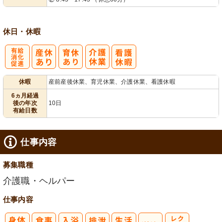
業ほぼなし
フト相談可
休日・休暇
有
休暇
産前産後休業、育児休業、介護休業、看護休暇
給消化促進
6ヵ月経過
後の年次
10日
有給日数
仕事内容
募集職種
介護職・ヘルパー
仕事内容