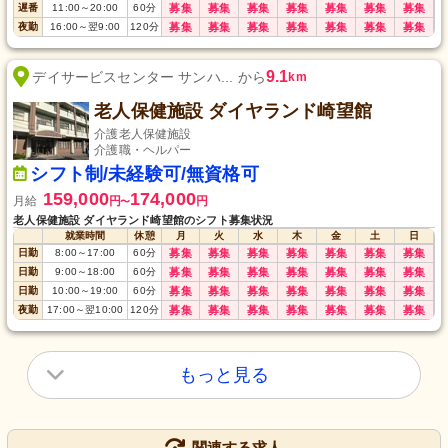
遅番
11:00
～
20:00
60
分
募集
募集
募集
募集
募集
募集
募集
夜勤
16:00
～
翌9:00
120
分
募集
募集
募集
募集
募集
募集
募集
9.1
デイサービスセンター サンハ... から
km
老人保健施設 ダイヤランド崎望館
介護老人保健施設
介護職・ヘルパー
シフト制/未経験可/無資格可
159,000
174,000
月給
円
円
〜
老人保健施設 ダイヤランド崎望館のシフト募集状況
就業時間
休憩
月
火
水
木
金
土
日
日勤
8:00
～
17:00
60
分
募集
募集
募集
募集
募集
募集
募集
日勤
9:00
～
18:00
60
分
募集
募集
募集
募集
募集
募集
募集
日勤
10:00
～
19:00
60
分
募集
募集
募集
募集
募集
募集
募集
夜勤
17:00
～
翌10:00
120
分
募集
募集
募集
募集
募集
募集
募集
もっと見る
関連する求人