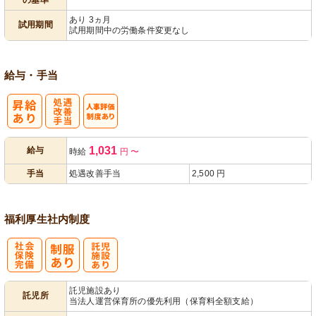
あり 3ヵ月
試用期間
試用期間中の労働条件変更なし
給与・手当
処
人事評価制度
1,031
給与
時給
円
〜
遇改善手当
あり
手当
処遇改善手当
2,500 円
福利厚生
社内制度
社
託
託児施設あり
託児所
当法人運営保育所の優先利用（保育料全額支給）
会保険完備
児施設あり