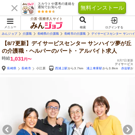
スカウトや選考の連絡を
無料インストール
通知でお知らせ
介護･医療求人サイト
メニュー
検索
ログインする
みんジョブ
介護職
長崎県の介護職
長崎市の介護職
デイサービスセンター サンハ
【8/7更新】デイサービスセンター サンハイツ夢が丘
の介護職・ヘルパーのパート・アルバイト求人
時給
1,031
〜
円
8月7日更新
デイサービス
長崎県
長崎市
小江原
西浦上駅
から3.7km
浦上車庫駅
から3.8km
赤迫駅
か