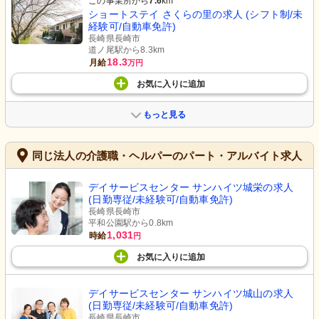
この事業所から
7.6
km
ショートステイ さくらの里の求人 (シフト制/未
経験可/自動車免許)
長崎県長崎市
道ノ尾駅から8.3km
18.3
月給
万円
お気に入り
に
追加
もっと見る
同じ法人の介護職・ヘルパーのパート・アルバイト求人
デイサービスセンター サンハイツ城栄の求人
(日勤専従/未経験可/自動車免許)
長崎県長崎市
平和公園駅から0.8km
1,031
時給
円
お気に入り
に
追加
デイサービスセンター サンハイツ城山の求人
(日勤専従/未経験可/自動車免許)
長崎県長崎市