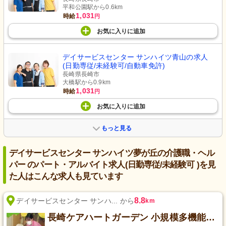
平和公園駅から0.6km
1,031
時給
円
お気に入り
に
追加
デイサービスセンター サンハイツ青山の求人
(日勤専従/未経験可/自動車免許)
長崎県長崎市
大橋駅から0.9km
1,031
時給
円
お気に入り
に
追加
もっと見る
デイサービスセンター サンハイツ夢が丘の介護職・ヘル
パー のパート・アルバイト求人(日勤専従/未経験可 )を見
た人はこんな求人も見ています
8.8
デイサービスセンター サンハ... から
km
長崎ケアハートガーデン 小規模多機能ホーム 小ヶ倉