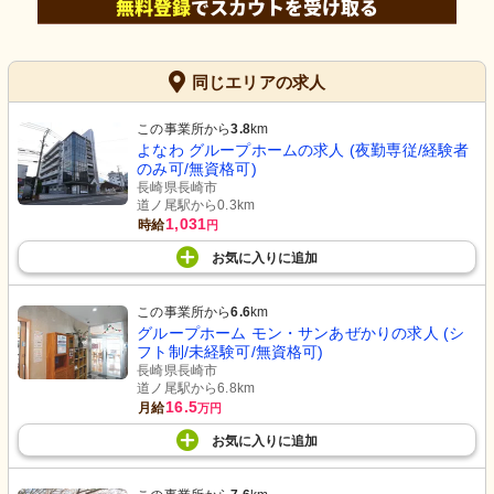
同じエリアの求人
この事業所から
3.8
km
よなわ グループホームの求人 (夜勤専従/経験者
のみ可/無資格可)
長崎県長崎市
道ノ尾駅から0.3km
1,031
時給
円
お気に入り
に
追加
この事業所から
6.6
km
グループホーム モン・サンあぜかりの求人 (シ
フト制/未経験可/無資格可)
長崎県長崎市
道ノ尾駅から6.8km
16.5
月給
万円
お気に入り
に
追加