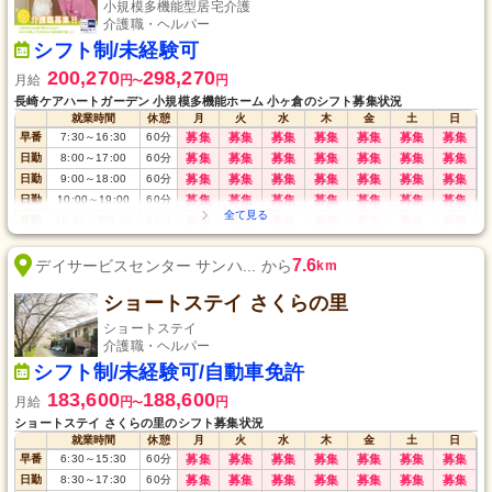
小規模多機能型居宅介護
介護職・ヘルパー
シフト制/未経験可
200,270
298,270
月給
円
円
〜
長崎ケアハートガーデン 小規模多機能ホーム 小ヶ倉のシフト募集状況
就業時間
休憩
月
火
水
木
金
土
日
早番
7:30
～
16:30
60
分
募集
募集
募集
募集
募集
募集
募集
日勤
8:00
～
17:00
60
分
募集
募集
募集
募集
募集
募集
募集
日勤
9:00
～
18:00
60
分
募集
募集
募集
募集
募集
募集
募集
日勤
10:00
～
19:00
60
分
募集
募集
募集
募集
募集
募集
募集
夜勤
16:30
～
翌9:30
60
分
募集
募集
募集
募集
募集
募集
募集
7.6
デイサービスセンター サンハ... から
km
ショートステイ さくらの里
ショートステイ
介護職・ヘルパー
シフト制/未経験可/自動車免許
183,600
188,600
月給
円
円
〜
ショートステイ さくらの里のシフト募集状況
就業時間
休憩
月
火
水
木
金
土
日
早番
6:30
～
15:30
60
分
募集
募集
募集
募集
募集
募集
募集
日勤
8:30
～
17:30
60
分
募集
募集
募集
募集
募集
募集
募集