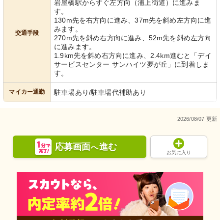
岩屋橋駅からすぐ左方向（浦上街道）に進みま
す。
130m先を右方向に進み、37m先を斜め左方向に進
みます。
交通手段
270m先を斜め右方向に進み、52m先を斜め左方向
に進みます。
1.9km先を斜め右方向に進み、2.4km進むと「デイ
サービスセンター サンハイツ夢が丘」に到着しま
す。
マイカー通勤
駐車場あり/駐車場代補助あり
2026/08/07 更新
応募画面
進む
へ
お気に入り