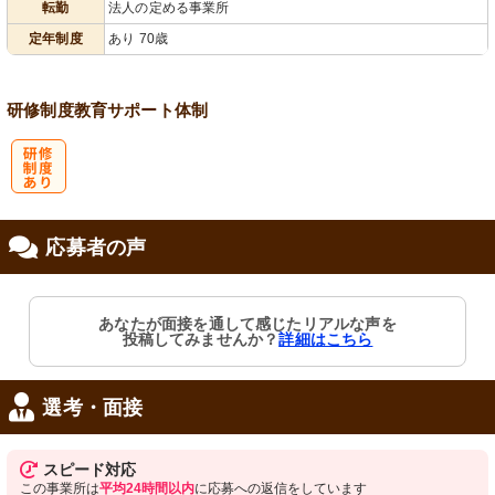
転勤
法人の定める事業所
定年制度
あり 70歳
研修制度
教育
サポート体制
研
応募者の声
修制度あり
あなたが面接を通して感じたリアルな声を
投稿してみませんか？
詳細はこちら
選考・面接
スピード対応
この事業所は
平均24時間以内
に応募への返信をしています