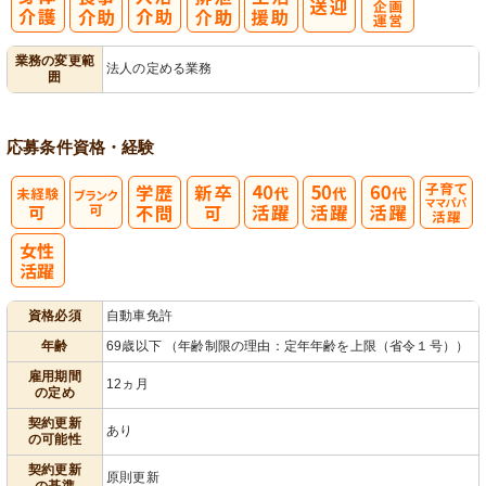
レク企画・運
業務の変更範
法人の定める業務
囲
営
応募条件
資格・経験
子育てママパ
パ活躍
資格必須
自動車免許
年齢
69歳以下 （年齢制限の理由：定年年齢を上限（省令１号））
雇用期間
12ヵ月
の定め
契約更新
あり
の可能性
契約更新
原則更新
の基準