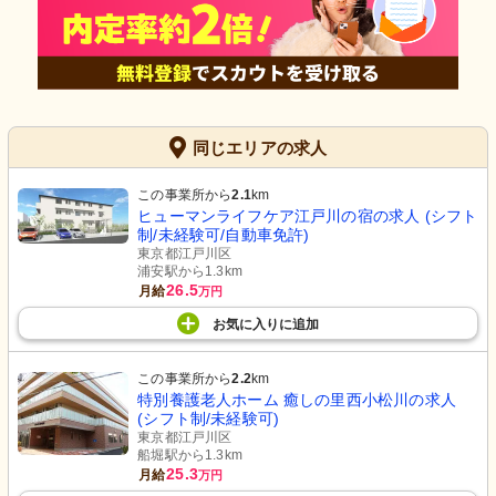
同じエリアの求人
この事業所から
2.1
km
ヒューマンライフケア江戸川の宿の求人 (シフト
制/未経験可/自動車免許)
東京都江戸川区
浦安駅から1.3km
26.5
月給
万円
お気に入り
に
追加
この事業所から
2.2
km
特別養護老人ホーム 癒しの里西小松川の求人
(シフト制/未経験可)
東京都江戸川区
船堀駅から1.3km
25.3
月給
万円