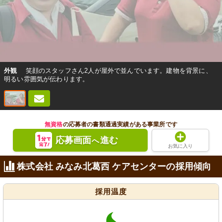
外観
笑顔のスタッフさん2人が屋外で並んでいます。建物を背景に、
明るい雰囲気が伝わります。
無資格
の応募者の書類通過実績がある事業所です
応募画面
進む
へ
お気に入り
株式会社 みなみ北葛西 ケアセンターの採用傾向
採用温度