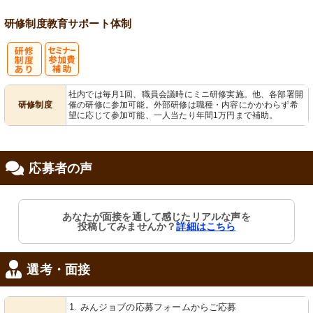
研修制度
教育
サポート体制
研
セミナー参加
社内では毎月1回、職員会議時にミニ研修実施。他、各部署開
研修制度
催の研修に参加可能。外部研修は職種・内容にかかわらず希
修制度あり
費補助
望に応じて参加可能、一人当たり年間1万円まで補助。
応募者の声
あなたが面接を通して感じたリアルな声を
投稿してみませんか？
詳細はこちら
選考・面接
1. みんジョブの応募フォームからご応募