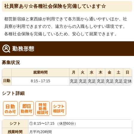
社員寮あり☆各種社会保険を完備しています☆
都営新宿線と東西線が利用できて各方面から通いやすいほか、社
員寮が利用できますので、遠方からの入職もしやすい環境です。
各種社会保険を完備しているため、安心して就業できます。
勤務形態
募集状況
就業時間
月
火
水
木
金
土
日
日勤
充足
充足
充足
充足
充足
充足
定休
8:15
17:15
～
シフト詳細
時短勤務相談
シ
シフト
① 8:15〜17:15 （休憩60分）
可
フト相談可
残業時間
月平均20時間