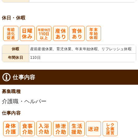
休日・休暇
有
年間休日
年
休暇
産前産後休業、育児休業、年末年始休暇、リフレッシュ休暇
給消化促進
110日以上
末年始休暇
年間休日
110日
仕事内容
募集職種
介護職・ヘルパー
仕事内容
レク企画・運