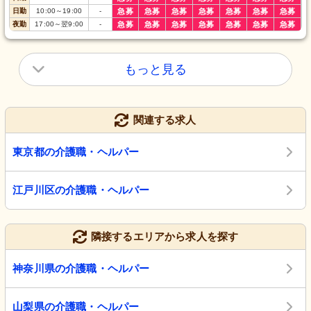
日勤
10:00
～
19:00
-
急募
急募
急募
急募
急募
急募
急募
夜勤
17:00
～
翌9:00
-
急募
急募
急募
急募
急募
急募
急募
もっと見る
関連する求人
東京都の介護職・ヘルパー
江戸川区の介護職・ヘルパー
隣接するエリアから求人を探す
神奈川県の介護職・ヘルパー
山梨県の介護職・ヘルパー