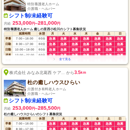
特別養護老人ホーム
介護職・ヘルパー
シフト制/未経験可
253,000
281,000
月給
円
円
〜
特別養護老人ホーム 癒しの里西小松川のシフト募集状況
就業時間
休憩
月
火
水
木
金
土
日
早番
7:00
～
16:00
60
分
急募
急募
急募
急募
急募
急募
急募
日勤
8:30
～
17:30
60
分
急募
急募
急募
急募
急募
急募
急募
日勤
10:00
～
19:00
60
分
急募
急募
急募
急募
急募
急募
急募
遅番
13:00
～
22:00
60
分
急募
急募
急募
急募
急募
急募
急募
深夜
22:00
～
翌7:00
60
分
急募
急募
急募
急募
急募
急募
急募
3.5
株式会社 みなみ北葛西 ケア... から
km
杜の癒しハウスひらい
介護付き有料老人ホーム
介護職・ヘルパー
シフト制/未経験可
253,000
285,500
月給
円
円
〜
杜の癒しハウスひらいのシフト募集状況
就業時間
休憩
月
火
水
木
金
土
日
早番
7:00
～
16:00
-
急募
急募
急募
急募
急募
急募
急募
日勤
8:30
～
17:30
-
急募
急募
急募
急募
急募
急募
急募