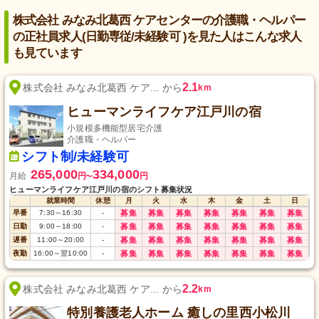
株式会社 みなみ北葛西 ケアセンターの介護職・ヘルパー
の正社員求人(日勤専従/未経験可 )を見た人はこんな求人
も見ています
2.1
株式会社 みなみ北葛西 ケア... から
km
ヒューマンライフケア江戸川の宿
小規模多機能型居宅介護
介護職・ヘルパー
シフト制/未経験可
265,000
334,000
月給
円
円
〜
ヒューマンライフケア江戸川の宿のシフト募集状況
就業時間
休憩
月
火
水
木
金
土
日
早番
7:30
～
16:30
-
募集
募集
募集
募集
募集
募集
募集
日勤
9:00
～
18:00
-
募集
募集
募集
募集
募集
募集
募集
遅番
11:00
～
20:00
-
募集
募集
募集
募集
募集
募集
募集
夜勤
16:00
～
翌10:00
-
募集
募集
募集
募集
募集
募集
募集
2.2
株式会社 みなみ北葛西 ケア... から
km
特別養護老人ホーム 癒しの里西小松川