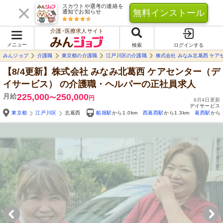
スカウトや選考の連絡を
無料インストール
通知でお知らせ
介護･医療求人サイト
メニュー
検索
ログインする
みんジョブ
介護職
東京都の介護職
江戸川区の介護職
株式会社 みなみ北葛西 ケア
【8/4更新】株式会社 みなみ北葛西 ケアセンター（デ
イサービス）
の介護職・ヘルパーの正社員求人
月給
225,000
250,000
〜
円
8月4日更新
デイサービス
東京都
江戸川区
北葛西
船堀駅
から1.0km
西葛西駅
から1.3km
葛西駅
から1