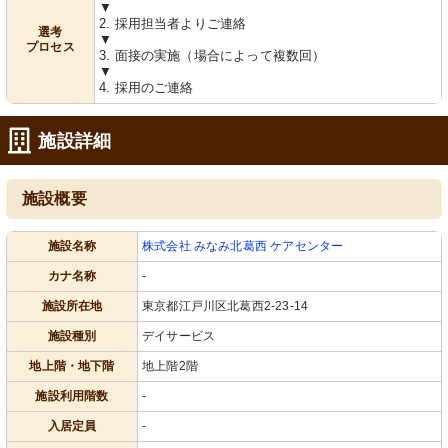
▼
2. 採用担当者よりご連絡
選考
▼
プロセス
3. 面接の実施（場合によって複数回）
▼
4. 採用のご連絡
施設詳細
施設概要
施設名称
株式会社 みなみ北葛西 ケアセンター
カナ名称
-
施設所在地
東京都江戸川区北葛西2-23-14
施設種別
デイサービス
地上階・地下階
地上階2階
施設利用階数
-
入居定員
-