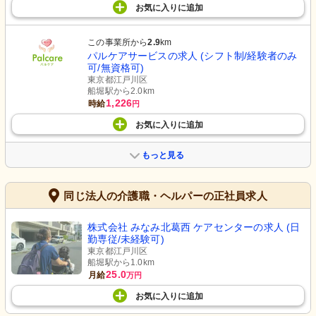
お気に入り
に
追加
この事業所から
2.9
km
パルケアサービスの求人 (シフト制/経験者のみ
可/無資格可)
東京都江戸川区
船堀駅から2.0km
1,226
時給
円
お気に入り
に
追加
もっと見る
同じ法人の介護職・ヘルパーの正社員求人
株式会社 みなみ北葛西 ケアセンターの求人 (日
勤専従/未経験可)
東京都江戸川区
船堀駅から1.0km
25.0
月給
万円
お気に入り
に
追加