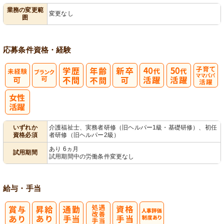
業務の変更範
変更なし
囲
営
応募条件
資格・経験
子育てママパ
パ活躍
いずれか
介護福祉士、実務者研修（旧ヘルパー1級・基礎研修）、初任
資格必須
者研修（旧ヘルパー2級）
あり 6ヵ月
試用期間
試用期間中の労働条件変更なし
給与・手当
処
人事評価制度