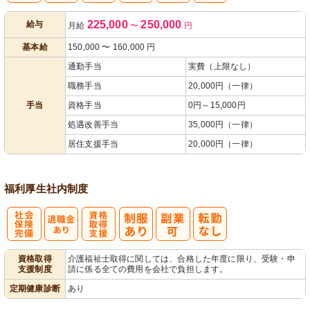
225,000
250,000
給与
月給
〜
円
遇改善手当
あり
基本給
150,000
〜
160,000
円
通勤手当
実費（上限なし）
職務手当
20,000円（一律）
手当
資格手当
0円～15,000円
処遇改善手当
35,000円（一律）
居住支援手当
20,000円（一律）
福利厚生
社内制度
社
資格取得支援
資格取得
介護福祉士取得に関しては、合格した年度に限り、受験・申
支援制度
請に係る全ての費用を会社で負担します。
会保険完備
あり
定期健康診断
あり