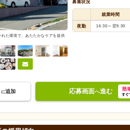
募集状況
就業時間
～
夜勤
16:30
翌9:30
かれた環境で、あたたかなケアを提供
ダイニングルーム
心温まる装飾
ニケーションの場としても機能し
応募画面
進む
り
追加
へ
に