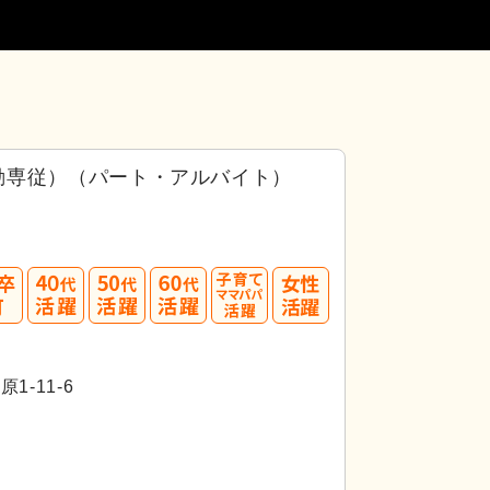
勤専従）（パート・アルバイト）
40
50
60
代活躍
代活躍
代活躍
-11-6