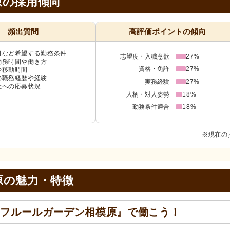
原の採用傾向
頻出質問
高評価ポイントの傾向
日など希望する勤務条件
志望度・入職意欲
27%
勤務時間や働き方
資格・免許
27%
や移動時間
の職務経歴や経験
実務経験
27%
社への応募状況
人柄・対人姿勢
18%
勤務条件適合
18%
※現在の
原の
魅力・特徴
『フルールガーデン相模原』で働こう！