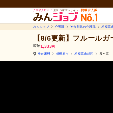
介護求人数No.1
介護･医療求人サイト
みんジョブ
介護職
神奈川県の介護職
相模原
【8/6更新】フルール
時給
1,333
円
神奈川県
相模原市
相模原市緑区
谷ヶ原