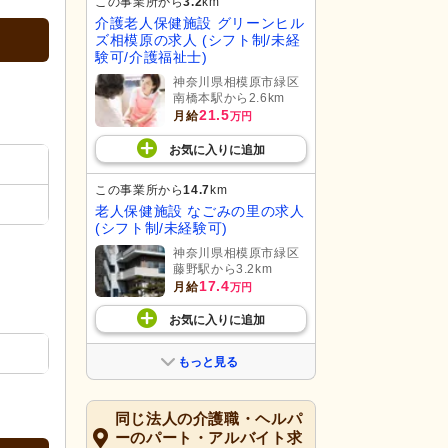
この事業所から
3.2
km
介護老人保健施設 グリーンヒル
ズ相模原の求人 (シフト制/未経
験可/介護福祉士)
神奈川県相模原市緑区
南橋本駅から2.6km
21.5
月給
万円
お気に入り
に
追加
この事業所から
14.7
km
老人保健施設 なごみの里の求人
(シフト制/未経験可)
神奈川県相模原市緑区
藤野駅から3.2km
17.4
月給
万円
お気に入り
に
追加
もっと見る
同じ法人の介護職・ヘルパ
ーのパート・アルバイト求