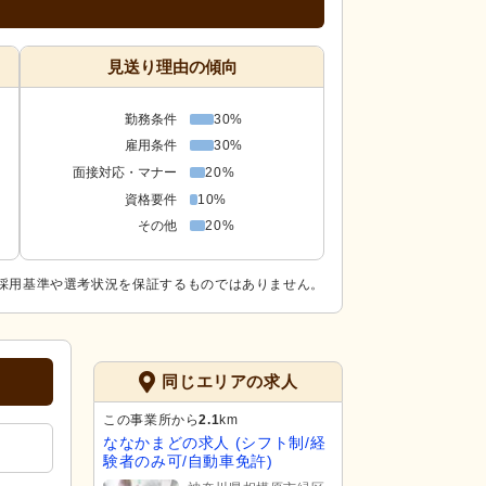
見送り理由の傾向
勤務条件
30%
雇用条件
30%
面接対応・マナー
20%
資格要件
10%
その他
20%
採用基準や選考状況を保証するものではありません。
同じエリアの求人
この事業所から
2.1
km
ななかまどの求人 (シフト制/経
験者のみ可/自動車免許)