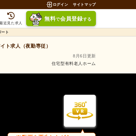
ログイン
サイトマップ
無料
会員登録
で
する
最近見た求人
パート
イト求人（夜勤専従）
8月6日更新
住宅型有料老人ホーム