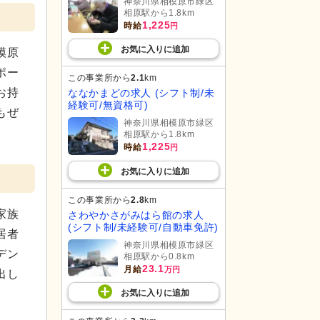
神奈川県相模原市緑区
相原駅から1.8km
1,225
時給
円
お気に入り
に
追加
模原
ポー
この事業所から
2.1
km
お持
ななかまどの求人 (シフト制/未
経験可/無資格可)
もぜ
神奈川県相模原市緑区
相原駅から1.8km
1,225
時給
円
お気に入り
に
追加
この事業所から
2.8
km
家族
さわやかさがみはら館の求人
(シフト制/未経験可/自動車免許)
居者
神奈川県相模原市緑区
デン
相原駅から0.8km
23.1
月給
万円
出し
お気に入り
に
追加