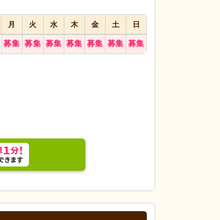
月
火
水
木
金
土
日
募集
募集
募集
募集
募集
募集
募集
が施されたキッチンエリアは、利用者さまのコミュ
居室
清潔で明るい
ます。
せんか。