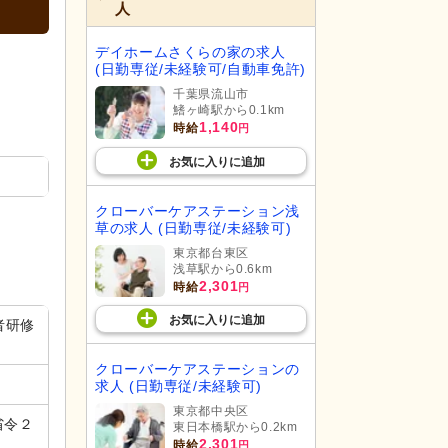
人
デイホームさくらの家の求人
(日勤専従/未経験可/自動車免許)
千葉県流山市
鰭ヶ崎駅から0.1km
1,140
時給
円
お気に入り
に
追加
クローバーケアステーション浅
草の求人 (日勤専従/未経験可)
東京都台東区
浅草駅から0.6km
2,301
時給
円
お気に入り
に
追加
者研修
クローバーケアステーションの
求人 (日勤専従/未経験可)
東京都中央区
省令２
東日本橋駅から0.2km
2,301
時給
円