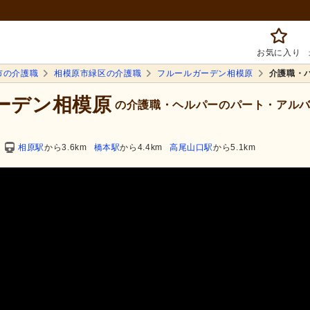
お気に入り
市の介護職
相模原市緑区の介護職
フルールガーデン相模原
介護職・
ガーデン相模原
の介護職・ヘルパーのパート・アルバ
相原駅
から3.6km
橋本駅
から4.4km
高尾山口駅
から5.1km