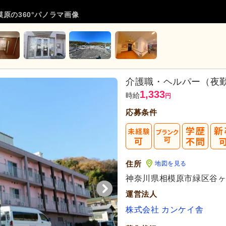
原の360°パノラマ画像
介護職・ヘルパー（夜
1,333
時給
円
応募条件
住所
地図を見る
神奈川県相模原市緑区谷ヶ原1
運営法人
株式会社 カンケイ舎