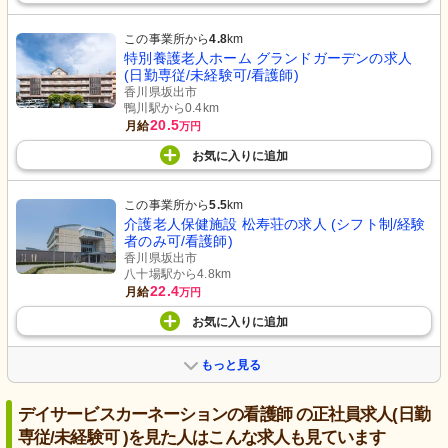
この事業所から
4.8
km
特別養護老人ホーム グランドガーデンの求人
(日勤専従/未経験可/看護師)
香川県坂出市
鴨川駅から0.4km
20.5
月給
万円
お気に入り
に
追加
この事業所から
5.5
km
介護老人保健施設 松寿荘の求人 (シフト制/経験
者のみ可/看護師)
香川県坂出市
八十場駅から4.8km
22.4
月給
万円
お気に入り
に
追加
もっと見る
デイサービスカーネーションの看護師 の正社員求人(日勤
専従/未経験可 )を見た人はこんな求人も見ています