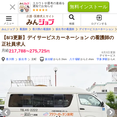
スカウトや選考の連絡を
無料インストール
通知でお知らせ
介護･医療求人サイト
メニュー
検索
ログインする
みんジョブ
看護師
香川県の看護師
坂出市の看護師
デイサービスカーネーション
【8/3更新】デイサービスカーネーション
の看護師の
正社員求人
月給
217,788
275,725
〜
円
8月3日更新
デイサービス
香川県
坂出市
京町
坂出駅
から0.3km
八十場駅
から2.4km
宇多津駅
から4.