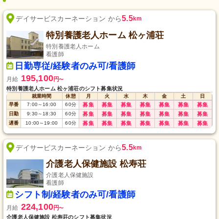
5.5
デイサービスカーネーション から
km
特別養護老人ホーム 松ヶ浦荘
特別養護老人ホーム
看護師
日勤専従/経験者のみ可/看護師
195,100
月給
円
〜
特別養護老人ホーム 松ヶ浦荘のシフト募集状況
就業時間
休憩
月
火
水
木
金
土
日
早番
7:00
～
16:00
60
分
募集
募集
募集
募集
募集
募集
募集
日勤
9:30
～
18:30
60
分
募集
募集
募集
募集
募集
募集
募集
遅番
10:00
～
19:00
60
分
募集
募集
募集
募集
募集
募集
募集
5.5
デイサービスカーネーション から
km
介護老人保健施設 松寿荘
介護老人保健施設
看護師
シフト制/経験者のみ可/看護師
224,100
月給
円
〜
介護老人保健施設 松寿荘のシフト募集状況