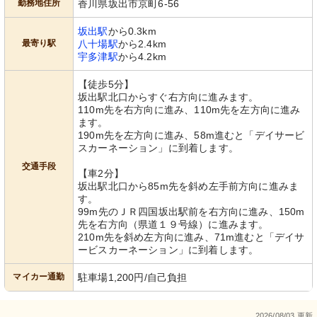
勤務地住所
香川県坂出市京町6-56
坂出駅
から0.3km
最寄り駅
八十場駅
から2.4km
宇多津駅
から4.2km
【徒歩5分】
坂出駅北口からすぐ右方向に進みます。
110m先を右方向に進み、110m先を左方向に進み
ます。
190m先を左方向に進み、58m進むと「デイサービ
スカーネーション」に到着します。
交通手段
【車2分】
坂出駅北口から85m先を斜め左手前方向に進みま
す。
99m先のＪＲ四国坂出駅前を右方向に進み、150m
先を右方向（県道１９号線）に進みます。
210m先を斜め左方向に進み、71m進むと「デイサ
ービスカーネーション」に到着します。
マイカー通勤
駐車場1,200円/自己負担
2026/08/03 更新