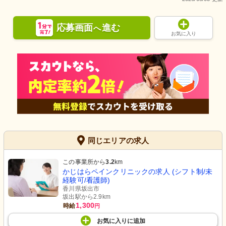
応募画面
進む
へ
お気に入り
同じエリアの求人
この事業所から
3.2
km
かじはらペインクリニックの求人 (シフト制/未
経験可/看護師)
香川県坂出市
坂出駅から2.9km
1,300
時給
円
お気に入り
に
追加