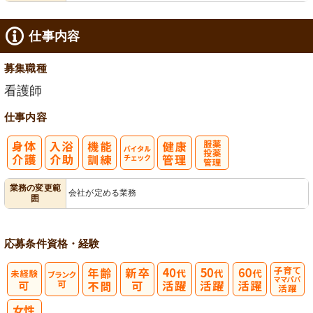
仕事内容
募集職種
看護師
仕事内容
バイタルチェ
服薬・投薬管
業務の変更範
会社が定める業務
囲
ック
理
応募条件
資格・経験
子育てママパ