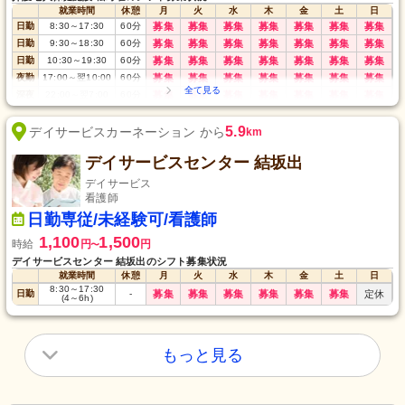
就業時間
休憩
月
火
水
木
金
土
日
日勤
8:30
～
17:30
60
分
募集
募集
募集
募集
募集
募集
募集
日勤
9:30
～
18:30
60
分
募集
募集
募集
募集
募集
募集
募集
日勤
10:30
～
19:30
60
分
募集
募集
募集
募集
募集
募集
募集
夜勤
17:00
～
翌10:00
60
分
募集
募集
募集
募集
募集
募集
募集
深夜
22:00
～
翌7:00
60
分
募集
募集
募集
募集
募集
募集
募集
5.9
デイサービスカーネーション から
km
デイサービスセンター 結坂出
デイサービス
看護師
日勤専従/未経験可/看護師
1,100
1,500
時給
円
円
〜
デイサービスセンター 結坂出のシフト募集状況
就業時間
休憩
月
火
水
木
金
土
日
8:30
～
17:30
日勤
-
募集
募集
募集
募集
募集
募集
定休
(4
～
6h)
もっと見る