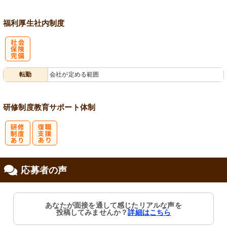
福利厚生
社内制度
社
転勤
会社が定める範囲
会保険完備
研修制度
教育
サポート体制
研
復
応募者の声
修制度あり
職支援あり
あなたが面接を通して感じたリアルな声を
投稿してみませんか？
詳細はこちら