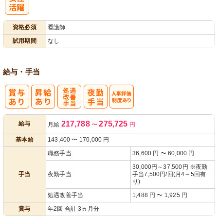
パ活躍
資格必須
看護師
試用期間
なし
給与・手当
処
人事評価制度
217,788
275,725
給与
月給
〜
円
遇改善手当
あり
基本給
143,400
〜
170,000
円
職務手当
36,600 円 〜 60,000 円
30,000円～37,500円 ※夜勤
手当
夜勤手当
手当7,500円/回(月4～5回有
り)
処遇改善手当
1,488 円 〜 1,925 円
賞与
年2回 合計 3ヵ月分