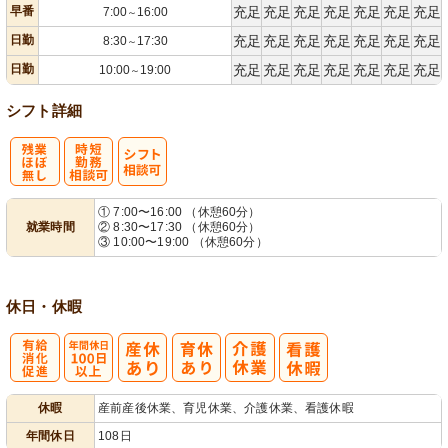
早番
充足
充足
充足
充足
充足
充足
充足
7:00
16:00
～
日勤
充足
充足
充足
充足
充足
充足
充足
8:30
17:30
～
日勤
充足
充足
充足
充足
充足
充足
充足
10:00
19:00
～
シフト詳細
残
時短勤務相談
シ
① 7:00〜16:00 （休憩60分）
就業時間
② 8:30〜17:30 （休憩60分）
業ほぼなし
可
フト相談可
③ 10:00〜19:00 （休憩60分）
休日・休暇
有
年間休日
休暇
産前産後休業、育児休業、介護休業、看護休暇
給消化促進
100日以上
年間休日
108日