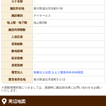
カナ名称
-
施設所在地
香川県坂出市京町6-56
施設種別
デイサービス
地上階・地下階
地上階5階
施設利用階数
-
入居定員
-
居室総数
-
敷地面積
-
延床面積
-
居室面積
-
運営法人
医療法人社団 まえだ整形外科外科医院
運営者所在地
香川県坂出市室町3-1-13
※受動喫煙対策につきましては、面接時に施設担当者にお問い合わせをお願い
いたします。
周辺地図