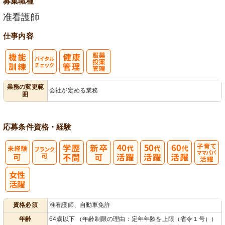
募集職種
准看護師
仕事内容
バイタルチェ
服薬・投薬管
業務の変更範
会社が定める業務
囲
ック
理
応募条件
資格・経験
子育てママパ
パ活躍
資格必須
准看護師、自動車免許
年齢
64歳以下 （年齢制限の理由：定年年齢を上限（省令１号））