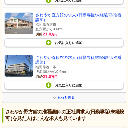
お気に入り
に
追加
さわやか直方館の求人 (日勤専従/未経験可/准看
護師)
福岡県直方市
直方駅から0.4km
21.0
月給
万円
お気に入り
に
追加
さわやか春日館の求人 (日勤専従/未経験可/准看
護師)
福岡県春日市
博多南駅から0.6km
21.0
月給
万円
お気に入り
に
追加
もっと見る
さわやか野方館の准看護師 の正社員求人(日勤専従/未経験
可 )を見た人はこんな求人も見ています