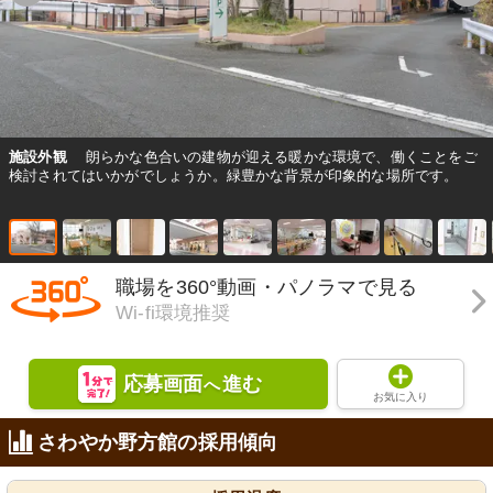
施設外観
朗らかな色合いの建物が迎える暖かな環境で、働くことをご
検討されてはいかがでしょうか。緑豊かな背景が印象的な場所です。
職場を360°動画・パノラマで見る
Wi-fi環境推奨
応募画面
進む
へ
お気に入り
さわやか野方館の採用傾向