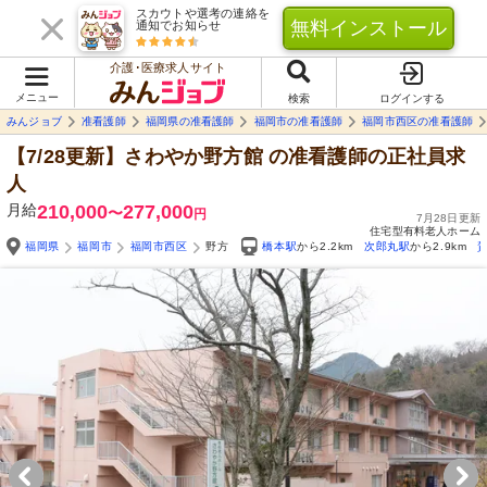
スカウトや選考の連絡を
無料インストール
通知でお知らせ
介護･医療求人サイト
メニュー
検索
ログインする
みんジョブ
准看護師
福岡県の准看護師
福岡市の准看護師
福岡市西区の准看護師
【7/28更新】さわやか野方館
の准看護師の正社員求
人
月給
210,000
277,000
〜
円
7月28日更新
住宅型有料老人ホーム
福岡県
福岡市
福岡市西区
野方
橋本駅
から2.2km
次郎丸駅
から2.9km
Yo
自由