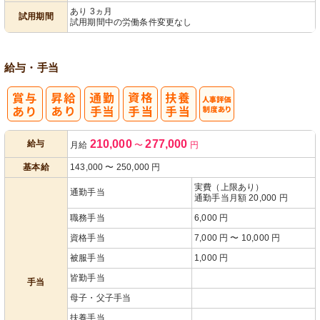
あり 3ヵ月
試用期間
試用期間中の労働条件変更なし
給与・手当
人事評価制度
210,000
277,000
給与
月給
〜
円
あり
基本給
143,000
〜
250,000
円
実費（上限あり）
通勤手当
通勤手当月額 20,000 円
職務手当
6,000 円
資格手当
7,000 円 〜 10,000 円
被服手当
1,000 円
皆勤手当
手当
母子・父子手当
扶養手当