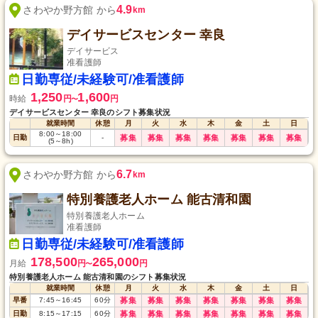
4.9
さわやか野方館 から
km
デイサービスセンター 幸良
デイサービス
准看護師
日勤専従/未経験可/准看護師
1,250
1,600
時給
円
円
〜
デイサービスセンター 幸良のシフト募集状況
就業時間
休憩
月
火
水
木
金
土
日
8:00
～
18:00
日勤
-
募集
募集
募集
募集
募集
募集
募集
(5
～
8h)
6.7
さわやか野方館 から
km
特別養護老人ホーム 能古清和園
特別養護老人ホーム
准看護師
日勤専従/未経験可/准看護師
178,500
265,000
月給
円
円
〜
特別養護老人ホーム 能古清和園のシフト募集状況
就業時間
休憩
月
火
水
木
金
土
日
早番
7:45
～
16:45
60
分
募集
募集
募集
募集
募集
募集
募集
日勤
8:15
～
17:15
60
分
募集
募集
募集
募集
募集
募集
募集