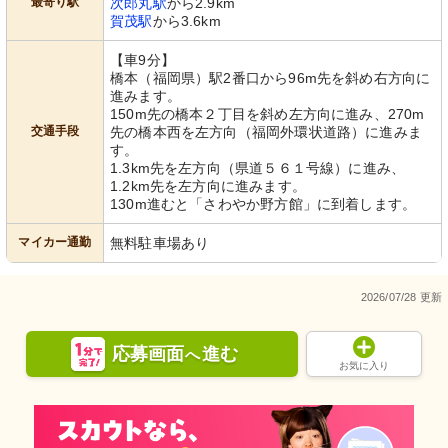
最寄り駅
次郎丸駅
から2.9km
賀茂駅
から3.6km
【車9分】
橋本（福岡県）駅2番口から96m先を斜め右方向に
進みます。
150m先の橋本２丁目を斜め左方向に進み、270m
交通手段
先の橋本西を左方向（福岡外環状道路）に進みま
す。
1.3km先を左方向（県道５６１号線）に進み、
1.2km先を左方向に進みます。
130m進むと「さわやか野方館」に到着します。
マイカー通勤
無料駐車場あり
2026/07/28 更新
応募画面
進む
へ
お気に入り