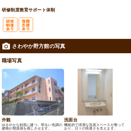
研修制度
教育
サポート体制
研
復
さわやか野方館の写真
修制度あり
職支援あり
職場写真
外観
洗面台
ゆるやかな斜面に建つ、明るい色調の
機能的で清潔な洗面スペースが整って
建物が開放感を感じさせます。
おり、日々の快適さを支えます。