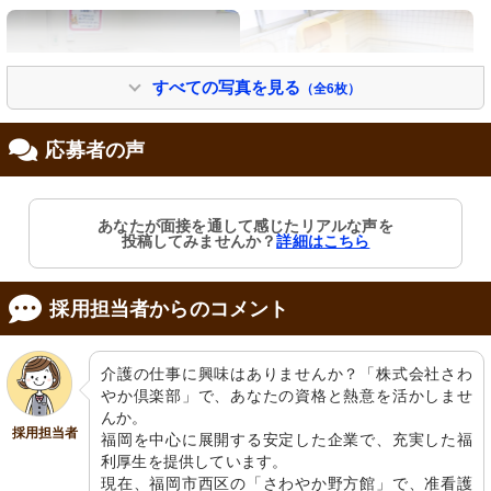
すべての写真を見る
（全6枚）
応募者の声
トイレ
浴場
安全に配慮した介助バー付きの清潔な
清潔感のある浴室に特殊な椅子が備え
あなたが面接を通して感じたリアルな声を
トイレです。利用者の自立支援に努め
付けられており、安全に配慮された設
投稿してみませんか？
詳細はこちら
ています。
計です。
採用担当者からのコメント
介護の仕事に興味はありませんか？「株式会社さわ
やか倶楽部」で、あなたの資格と熱意を活かしませ
んか。

採用担当者
福岡を中心に展開する安定した企業で、充実した福
洗髪台
診察室
利厚生を提供しています。

シンプルで清潔感のある洗面スペー
整理されたファイルや備品が備え付け
現在、福岡市西区の「さわやか野方館」で、准看護
ス。使いやすさを考えた設計です。
られ、日々の業務に欠かせない空間で