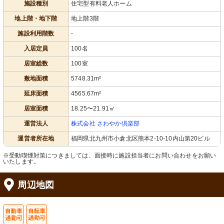
施設種別
住宅型有料老人ホーム
地上階・地下階
地上階3階
施設利用階数
-
入居定員
100名
居室総数
100室
敷地面積
5748.31m²
延床面積
4565.67m²
居室面積
18.25〜21.91㎡
運営法人
株式会社 さわやか倶楽部
運営者所在地
福岡県北九州市小倉北区熊本2-10-10内山第20ビル
※受動喫煙対策につきましては、面接時に施設担当者にお問い合わせをお願い
いたします。
周辺地図