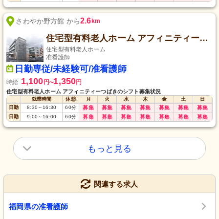
2.6
さわやか野方館 から
km
住宅型有料老人ホーム アフィニティーつばき
住宅型有料老人ホーム
准看護師
日勤専従/未経験可/准看護師
1,100
1,350
時給
円
円
〜
住宅型有料老人ホーム アフィニティーつばきのシフト募集状況
就業時間
休憩
月
火
水
木
金
土
日
日勤
8:30
～
16:30
60
分
募集
募集
募集
募集
募集
募集
募集
日勤
9:00
～
16:00
60
分
募集
募集
募集
募集
募集
募集
募集
もっと見る
関連する求人
福岡県の准看護師