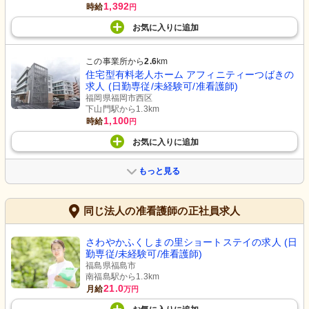
1,392
時給
円
お気に入り
に
追加
この事業所から
2.6
km
住宅型有料老人ホーム アフィニティーつばきの
求人 (日勤専従/未経験可/准看護師)
福岡県福岡市西区
下山門駅から1.3km
1,100
時給
円
お気に入り
に
追加
もっと見る
同じ法人の准看護師の正社員求人
さわやかふくしまの里ショートステイの求人 (日
勤専従/未経験可/准看護師)
福島県福島市
南福島駅から1.3km
21.0
月給
万円