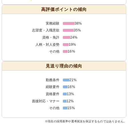
高評価ポイントの傾向
実務経験
38%
志望度・入職意欲
35%
資格・免許
24%
人柄・対人姿勢
19%
その他
16%
見送り理由の傾向
勤務条件
21%
経験要件
16%
資格要件
13%
面接対応・マナー
12%
その他
15%
※現在の採用基準や選考状況を保証するものではありません。